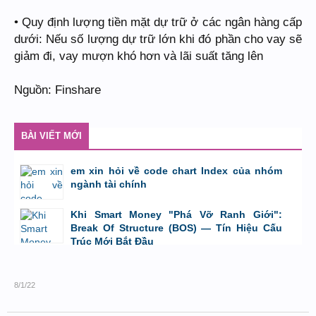
• Quy định lượng tiền mặt dự trữ ở các ngân hàng cấp
dưới: Nếu số lượng dự trữ lớn khi đó phần cho vay sẽ
giảm đi, vay mượn khó hơn và lãi suất tăng lên
Nguồn: Finshare
BÀI VIẾT MỚI
em xin hỏi về code chart Index của nhóm
ngành tài chính
bởi
GiaBao09052000
,
8/7/26 lúc 10:21
Khi Smart Money "Phá Vỡ Ranh Giới":
Break Of Structure (BOS) — Tín Hiệu Cấu
Trúc Mới Bắt Đầu
bởi
Tuấn Thành
,
19/5/26 lúc 22:32
8/1/22