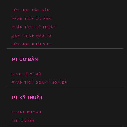
LỚP HỌC CĂN BẢN
PHÂN TÍCH CƠ BẢN
PHÂN TÍCH KỸ THUẬT
QUY TRÌNH ĐẦU TƯ
LỚP HỌC PHÁI SINH
PT CƠ BẢN
KINH TẾ VĨ MÔ
PHÂN TÍCH DOANH NGHIỆP
PT KỸ THUẬT
THANH KHOẢN
INDICATOR