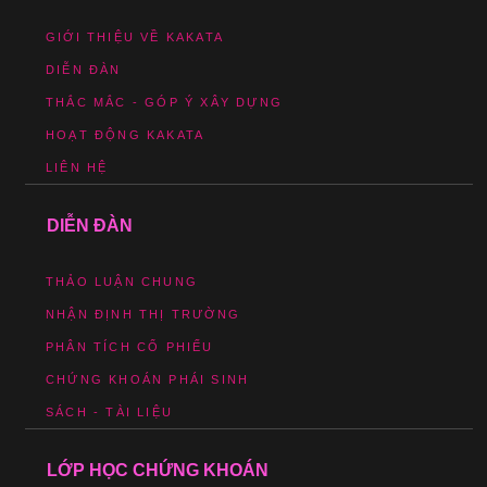
GIỚI THIỆU VỀ KAKATA
DIỄN ĐÀN
THẮC MẮC - GÓP Ý XÂY DỰNG
HOẠT ĐỘNG KAKATA
LIÊN HỆ
DIỄN ĐÀN
THẢO LUẬN CHUNG
NHẬN ĐỊNH THỊ TRƯỜNG
PHÂN TÍCH CỔ PHIẾU
CHỨNG KHOÁN PHÁI SINH
SÁCH - TÀI LIỆU
LỚP HỌC CHỨNG KHOÁN