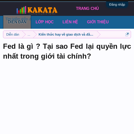
Đăng nhập
TRANG CHỦ
Tìm kiếm diễn đàn
Bài viết gần đây
Đăng chủ đề
DIỄN ĐÀN
LỚP HỌC
LIÊN HỆ
GIỚI THIỆU
Diễn đàn
...
Kiến thức hay về giao dịch và đầu tư chứng khoán
Fed là gì ? Tại sao Fed lại quyền lực
nhất trong giới tài chính?