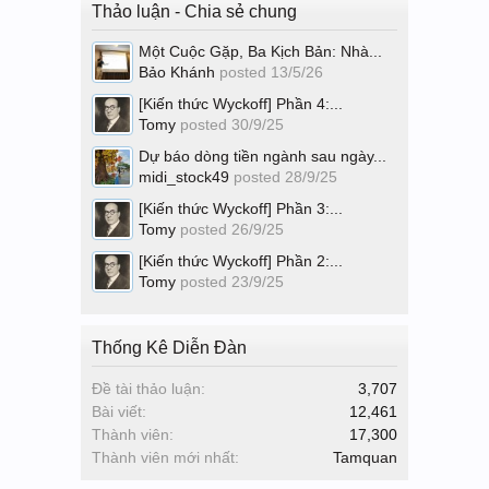
Thảo luận - Chia sẻ chung
Một Cuộc Gặp, Ba Kịch Bản: Nhà...
Bảo Khánh
posted
13/5/26
[Kiến thức Wyckoff] Phần 4:...
Tomy
posted
30/9/25
Dự báo dòng tiền ngành sau ngày...
midi_stock49
posted
28/9/25
[Kiến thức Wyckoff] Phần 3:...
Tomy
posted
26/9/25
[Kiến thức Wyckoff] Phần 2:...
Tomy
posted
23/9/25
Thống Kê Diễn Đàn
Đề tài thảo luận:
3,707
Bài viết:
12,461
Thành viên:
17,300
Thành viên mới nhất:
Tamquan