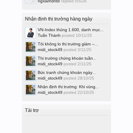
ngxlamdntd
replied
5/5/26
Nhận định thị trường hàng ngày
VN-Index thủng 1.600, danh mục...
Tuấn Thành
posted
10/11/25
Tôi không lo thị trường giảm –...
midi_stock49
posted
3/11/25
Thị trường chứng khoán tuần...
midi_stock49
posted
2/11/25
Bức tranh chứng khoán ngày...
midi_stock49
posted
28/10/25
Nhận định thị trường: Khi vùng...
midi_stock49
posted
22/10/25
Tài trợ