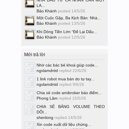
NHÀ ĐẦU TƯ CÁ NHÂN CẦN MỘT
LA...
Bảo Khánh
posted
14/5/26
Một Cuộc Gặp, Ba Kịch Bản: Nhà...
Bảo Khánh
posted
13/5/26
Khi Dòng Tiền Lớn “Để Lại Dấu...
Bảo Khánh
posted
12/5/26
Mới trả lời
Nhờ các bác bẻ khoá giúp code...
ngxlamdntd
replied
22/6/26
1 link robot mua bán do tự tay...
ngxlamdntd
replied
9/6/26
Chia sẻ code amibroker báo điểm...
Phong Lâm
replied
15/5/26
CHIA SẺ BẢNG VOLUME THEO
DÕI...
shenlong
replied
14/5/26
Xin code xuất dữ liệu chứng...