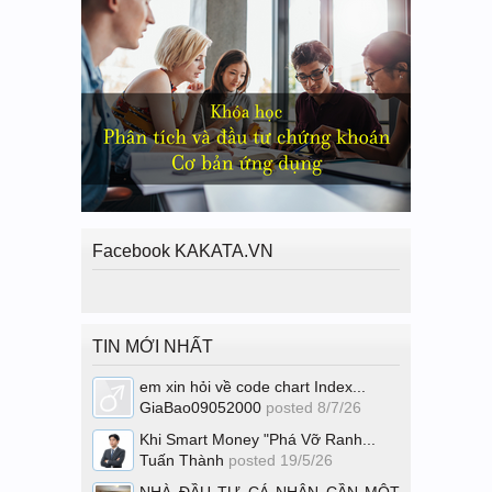
Facebook KAKATA.VN
TIN MỚI NHẤT
em xin hỏi về code chart Index...
GiaBao09052000
posted
8/7/26
Khi Smart Money "Phá Vỡ Ranh...
Tuấn Thành
posted
19/5/26