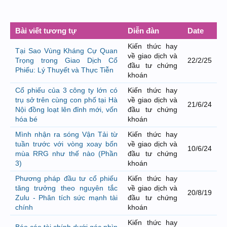
Bài viết tương tự
Diễn đàn
Date
Kiến thức hay
Tại Sao Vùng Kháng Cự Quan
về giao dịch và
Trọng trong Giao Dịch Cổ
22/2/25
đầu tư chứng
Phiếu: Lý Thuyết và Thực Tiễn
khoán
Cổ phiếu của 3 công ty lớn có
Kiến thức hay
trụ sở trên cùng con phố tại Hà
về giao dịch và
21/6/24
Nội đồng loạt lên đỉnh mới, vốn
đầu tư chứng
hóa bé
khoán
Mình nhận ra sóng Vận Tải từ
Kiến thức hay
tuần trước với vòng xoay bốn
về giao dịch và
10/6/24
mùa RRG như thế nào (Phần
đầu tư chứng
3)
khoán
Phương pháp đầu tư cổ phiếu
Kiến thức hay
tăng trưởng theo nguyên tắc
về giao dịch và
20/8/19
Zulu - Phân tích sức mạnh tài
đầu tư chứng
chính
khoán
Kiến thức hay