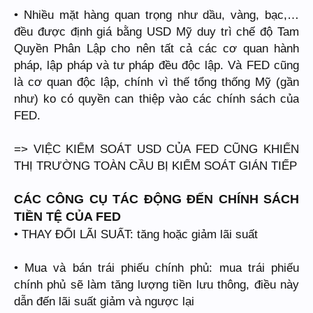
• Nhiều mặt hàng quan trọng như dầu, vàng, bạc,…
đều được định giá bằng USD Mỹ duy trì chế độ Tam
Quyền Phân Lập cho nên tất cả các cơ quan hành
pháp, lập pháp và tư pháp đều độc lập. Và FED cũng
là cơ quan độc lập, chính vì thế tổng thống Mỹ (gần
như) ko có quyền can thiệp vào các chính sách của
FED.
=> VIỆC KIỂM SOÁT USD CỦA FED CŨNG KHIẾN
THỊ TRƯỜNG TOÀN CẦU BỊ KIỂM SOÁT GIÁN TIẾP
CÁC CÔNG CỤ TÁC ĐỘNG ĐẾN CHÍNH SÁCH
TIỀN TỆ CỦA FED
• THAY ĐỔI LÃI SUẤT: tăng hoặc giảm lãi suất
• Mua và bán trái phiếu chính phủ: mua trái phiếu
chính phủ sẽ làm tăng lượng tiền lưu thông, điều này
dẫn đến lãi suất giảm và ngược lại