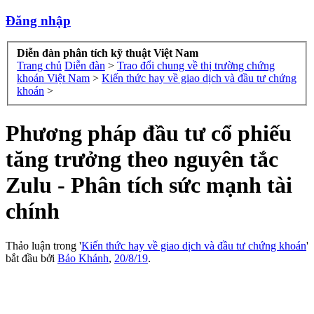
Đăng nhập
Diễn đàn phân tích kỹ thuật Việt Nam
Trang chủ
Diễn đàn
>
Trao đổi chung về thị trường chứng
khoán Việt Nam
>
Kiến thức hay về giao dịch và đầu tư chứng
khoán
>
Phương pháp đầu tư cổ phiếu
tăng trưởng theo nguyên tắc
Zulu - Phân tích sức mạnh tài
chính
Thảo luận trong '
Kiến thức hay về giao dịch và đầu tư chứng khoán
'
bắt đầu bởi
Bảo Khánh
,
20/8/19
.