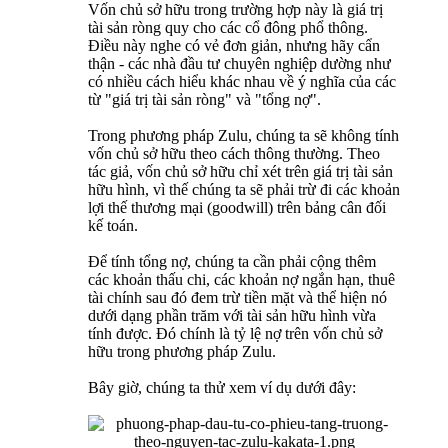
Vốn chủ sở hữu trong trường hợp này là giá trị
tài sản ròng quy cho các cổ đông phổ thông.
Điều này nghe có vẻ đơn giản, nhưng hãy cẩn
thận - các nhà đầu tư chuyên nghiệp dường như
có nhiều cách hiểu khác nhau về ý nghĩa của các
từ "giá trị tài sản ròng" và "tổng nợ".
Trong phương pháp Zulu, chúng ta sẽ không tính
vốn chủ sở hữu theo cách thông thường. Theo
tác giả, vốn chủ sở hữu chỉ xét trên giá trị tài sản
hữu hình, vì thế chúng ta sẽ phải trừ đi các khoản
lợi thế thương mại (goodwill) trên bảng cân đối
kế toán.
Để tính tổng nợ, chúng ta cần phải cộng thêm
các khoản thấu chi, các khoản nợ ngắn hạn, thuê
tài chính sau đó đem trừ tiền mặt và thể hiện nó
dưới dạng phần trăm với tài sản hữu hình vừa
tính được. Đó chính là tỷ lệ nợ trên vốn chủ sở
hữu trong phương pháp Zulu.
Bây giờ, chúng ta thử xem ví dụ dưới đây: