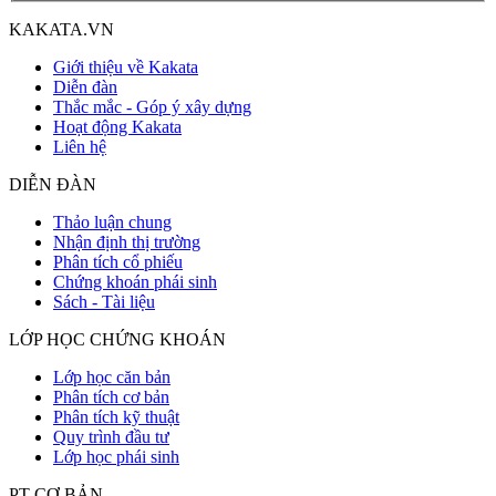
KAKATA.VN
Giới thiệu về Kakata
Diễn đàn
Thắc mắc - Góp ý xây dựng
Hoạt động Kakata
Liên hệ
DIỄN ĐÀN
Thảo luận chung
Nhận định thị trường
Phân tích cổ phiếu
Chứng khoán phái sinh
Sách - Tài liệu
LỚP HỌC CHỨNG KHOÁN
Lớp học căn bản
Phân tích cơ bản
Phân tích kỹ thuật
Quy trình đầu tư
Lớp học phái sinh
PT CƠ BẢN