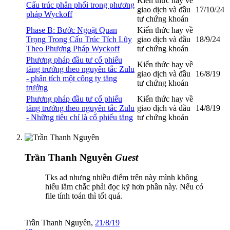
Kiến thức hay về
Cấu trúc phân phối trong phương
giao dịch và đầu
17/10/24
pháp Wyckoff
tư chứng khoán
Phase B: Bước Ngoặt Quan
Kiến thức hay về
Trọng Trong Cấu Trúc Tích Lũy
giao dịch và đầu
18/9/24
Theo Phương Pháp Wyckoff
tư chứng khoán
Phương pháp đầu tư cổ phiếu
Kiến thức hay về
tăng trưởng theo nguyên tắc Zulu
giao dịch và đầu
16/8/19
- phân tích một công ty tăng
tư chứng khoán
trưởng
Phương pháp đầu tư cổ phiếu
Kiến thức hay về
tăng trưởng theo nguyên tắc Zulu
giao dịch và đầu
14/8/19
- Những tiêu chí là cổ phiếu tăng
tư chứng khoán
Trần Thanh Nguyên
Guest
Tks ad nhưng nhiều điểm trên này mình không
hiểu lắm chắc phải đọc kỹ hơn phần này. Nếu có
file tính toán thì tốt quá.
Trần Thanh Nguyên
,
21/8/19