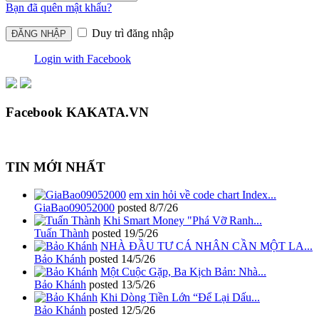
Bạn đã quên mật khẩu?
Duy trì đăng nhập
Login with Facebook
Facebook KAKATA.VN
TIN MỚI NHẤT
em xin hỏi về code chart Index...
GiaBao09052000
posted
8/7/26
Khi Smart Money "Phá Vỡ Ranh...
Tuấn Thành
posted
19/5/26
NHÀ ĐẦU TƯ CÁ NHÂN CẦN MỘT LA...
Bảo Khánh
posted
14/5/26
Một Cuộc Gặp, Ba Kịch Bản: Nhà...
Bảo Khánh
posted
13/5/26
Khi Dòng Tiền Lớn “Để Lại Dấu...
Bảo Khánh
posted
12/5/26