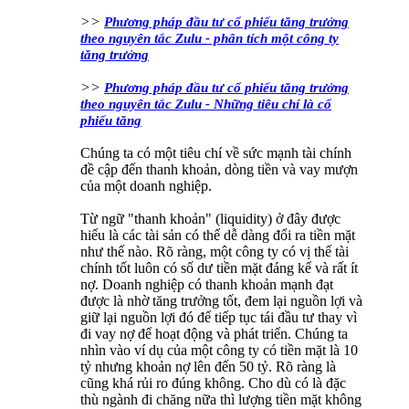
>>
Phương pháp đầu tư cổ phiếu tăng trưởng
theo nguyên tắc Zulu - phân tích một công ty
tăng trưởng
>>
Phương pháp đầu tư cổ phiếu tăng trưởng
theo nguyên tắc Zulu - Những tiêu chí là cổ
phiếu tăng
Chúng ta có một tiêu chí về sức mạnh tài chính
đề cập đến thanh khoản, dòng tiền và vay mượn
của một doanh nghiệp.
Từ ngữ "thanh khoản" (liquidity) ở đây được
hiểu là các tài sản có thể dễ dàng đổi ra tiền mặt
như thế nào. Rõ ràng, một công ty có vị thế tài
chính tốt luôn có số dư tiền mặt đáng kể và rất ít
nợ. Doanh nghiệp có thanh khoản mạnh đạt
được là nhờ tăng trưởng tốt, đem lại nguồn lợi và
giữ lại nguồn lợi đó để tiếp tục tái đầu tư thay vì
đi vay nợ để hoạt động và phát triển. Chúng ta
nhìn vào ví dụ của một công ty có tiền mặt là 10
tỷ nhưng khoản nợ lên đến 50 tỷ. Rõ ràng là
cũng khá rủi ro đúng không. Cho dù có là đặc
thù ngành đi chăng nữa thì lượng tiền mặt không