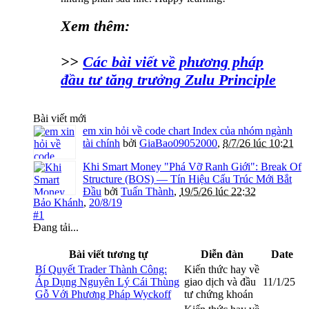
Xem thêm:
>>
Các bài viết về phương pháp
đầu tư tăng trưởng Zulu Principle
Bài viết mới
em xin hỏi về code chart Index của nhóm ngành
tài chính
bởi
GiaBao09052000
,
8/7/26 lúc 10:21
Khi Smart Money "Phá Vỡ Ranh Giới": Break Of
Structure (BOS) — Tín Hiệu Cấu Trúc Mới Bắt
Đầu
bởi
Tuấn Thành
,
19/5/26 lúc 22:32
Bảo Khánh
,
20/8/19
#1
Đang tải...
Bài viết tương tự
Diễn đàn
Date
Bí Quyết Trader Thành Công:
Kiến thức hay về
Áp Dụng Nguyên Lý Cái Thùng
giao dịch và đầu
11/1/25
Gỗ Với Phương Pháp Wyckoff
tư chứng khoán