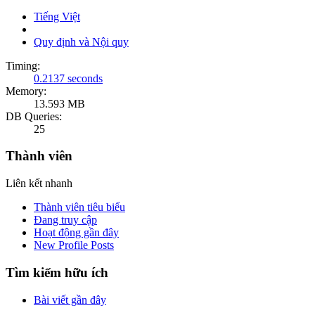
Tiếng Việt
Quy định và Nội quy
Timing:
0.2137 seconds
Memory:
13.593 MB
DB Queries:
25
Thành viên
Liên kết nhanh
Thành viên tiêu biểu
Đang truy cập
Hoạt động gần đây
New Profile Posts
Tìm kiếm hữu ích
Bài viết gần đây