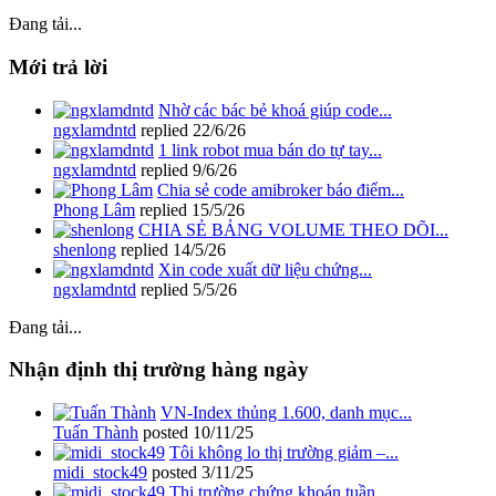
Đang tải...
Mới trả lời
Nhờ các bác bẻ khoá giúp code...
ngxlamdntd
replied
22/6/26
1 link robot mua bán do tự tay...
ngxlamdntd
replied
9/6/26
Chia sẻ code amibroker báo điểm...
Phong Lâm
replied
15/5/26
CHIA SẺ BẢNG VOLUME THEO DÕI...
shenlong
replied
14/5/26
Xin code xuất dữ liệu chứng...
ngxlamdntd
replied
5/5/26
Đang tải...
Nhận định thị trường hàng ngày
VN-Index thủng 1.600, danh mục...
Tuấn Thành
posted
10/11/25
Tôi không lo thị trường giảm –...
midi_stock49
posted
3/11/25
Thị trường chứng khoán tuần...