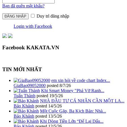
Bạn đã quên mật khẩu?
Duy trì đăng nhập
Login with Facebook
Facebook KAKATA.VN
TIN MỚI NHẤT
em xin hỏi về code chart Index...
GiaBao09052000
posted
8/7/26
Khi Smart Money "Phá Vỡ Ranh...
Tuấn Thành
posted
19/5/26
NHÀ ĐẦU TƯ CÁ NHÂN CẦN MỘT LA...
Bảo Khánh
posted
14/5/26
Một Cuộc Gặp, Ba Kịch Bản: Nhà...
Bảo Khánh
posted
13/5/26
Khi Dòng Tiền Lớn “Để Lại Dấu...
Bảo Khánh
posted
12/5/26