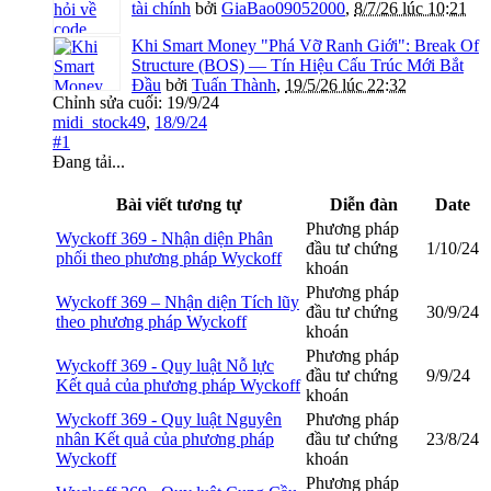
tài chính
bởi
GiaBao09052000
,
8/7/26 lúc 10:21
Khi Smart Money "Phá Vỡ Ranh Giới": Break Of
Structure (BOS) — Tín Hiệu Cấu Trúc Mới Bắt
Đầu
bởi
Tuấn Thành
,
19/5/26 lúc 22:32
Chỉnh sửa cuối:
19/9/24
midi_stock49
,
18/9/24
#1
Đang tải...
Bài viết tương tự
Diễn đàn
Date
Phương pháp
Wyckoff 369 - Nhận diện Phân
đầu tư chứng
1/10/24
phối theo phương pháp Wyckoff
khoán
Phương pháp
Wyckoff 369 – Nhận diện Tích lũy
đầu tư chứng
30/9/24
theo phương pháp Wyckoff
khoán
Phương pháp
Wyckoff 369 - Quy luật Nỗ lực
đầu tư chứng
9/9/24
Kết quả của phương pháp Wyckoff
khoán
Wyckoff 369 - Quy luật Nguyên
Phương pháp
nhân Kết quả của phương pháp
đầu tư chứng
23/8/24
Wyckoff
khoán
Phương pháp