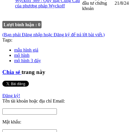
Wyckoff 369 - Quy luật Cung Cầu
đầu tư chứng
21/8/24
của phương pháp Wyckoff
khoán
Lượt bình luận : 0
(Bạn phải Đăng nhập hoặc Đăng ký để trả lời bài viết.)
Tags:
mẫu hình giá
mô hình
mô hình 3 đáy
Chia sẻ
trang này
Đăng ký!
Tên tài khoản hoặc địa chỉ Email:
Mật khẩu: