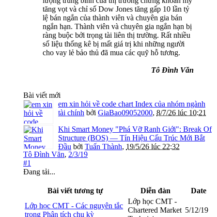
lượng trung bình của thị trường chứng khoán mỹ
tăng vọt và chỉ số Dow Jones tăng gấp 10 lần tỷ
lệ bán ngắn của thành viên và chuyên gia bán
ngắn hạn. Thành viên và chuyên gia ngắn hạn bị
ràng buộc bởi trọng tài liên thị trường. Rất nhiều
số liệu thống kê bị mất giá trị khi những người
cho vay lẻ bảo thủ đã mua các quỹ hỗ tương.
Tô Đình Văn
Bài viết mới
em xin hỏi về code chart Index của nhóm ngành
tài chính
bởi
GiaBao09052000
,
8/7/26 lúc 10:21
Khi Smart Money "Phá Vỡ Ranh Giới": Break Of
Structure (BOS) — Tín Hiệu Cấu Trúc Mới Bắt
Đầu
bởi
Tuấn Thành
,
19/5/26 lúc 22:32
Tô Đình Văn
,
2/3/19
#1
Đang tải...
Bài viết tương tự
Diễn đàn
Date
Lớp học CMT -
Lớp học CMT - Các nguyên tắc
Chartered Market
5/12/19
trong Phân tích chu kỳ