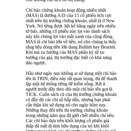
Chỉ báo chứng khoán hoạt động nhiều nhất
(MAS) là đường A/D của 15 cổ phiếu tích cực
nhất trên thị trường chứng khoán, nhất là ở New
York. Nó từng được liệt kê hằng ngày trên nhiều
tờ báo, những cổ phiếu này lọt vào danh sách
này khi chúng lọt vào mắt xanh của cộng động.
MAS là chỉ báo lớn về tiền, nó cho chúng ta thấy
rằng liệu dòng tiền lớn đang Bullish hay Bearish.
Khi mà xu hướng của MAS phân kỳ từ xu
hướng của giá, thị trường đặc biệt có khả năng
đảo ngược.
Hầu như ngày nay không ai sử dụng một chỉ báo
tên là TRIN, điều này rất quan trọng, đủ để thanh
lập một hệ thống riêng để kiếm sống. Rất ít
người trước đây theo dõi một chỉ báo tên gọi là
TICK. Cuốn sách cũ của thị trường chứng khoán
có đầy đủ các chỉ số hấp dẫn, nhưng bạn phải
cẩn thận khi sử dụng nó cho ngày hôm nay.
Những thay đổi trên thị trường chứng khoán
trong những năm qua đã giết chết nhiều chỉ tiêu.
Các chỉ báo dựa trên khối lượng cổ phiếu giá
thấp đã mất đi tính hữu dụng của nó khi khối