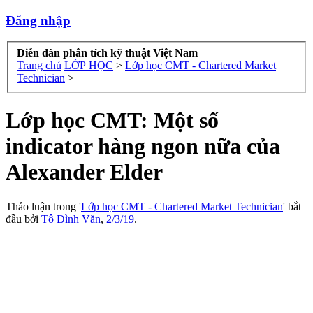
Đăng nhập
Diễn đàn phân tích kỹ thuật Việt Nam
Trang chủ
LỚP HỌC
>
Lớp học CMT - Chartered Market
Technician
>
Lớp học CMT: Một số
indicator hàng ngon nữa của
Alexander Elder
Thảo luận trong '
Lớp học CMT - Chartered Market Technician
' bắt
đầu bởi
Tô Đình Văn
,
2/3/19
.