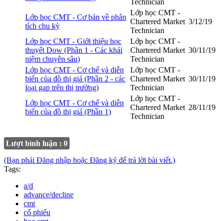
Technician
Lớp học CMT -
Lớp học CMT - Cơ bản về phân
Chartered Market
3/12/19
tích chu kỳ
Technician
Lớp học CMT - Giới thiệu học
Lớp học CMT -
thuyết Dow (Phần 1 - Các khái
Chartered Market
30/11/19
niệm chuyên sâu)
Technician
Lớp học CMT - Cơ chế và diễn
Lớp học CMT -
biến của đồ thị giá (Phần 2 - các
Chartered Market
30/11/19
loại gap trên thị trường)
Technician
Lớp học CMT -
Lớp học CMT - Cơ chế và diễn
Chartered Market
28/11/19
biến của đồ thị giá (Phần 1)
Technician
Lượt bình luận : 0
(Bạn phải Đăng nhập hoặc Đăng ký để trả lời bài viết.)
Tags:
a/d
advance/decline
cmt
cổ phiếu