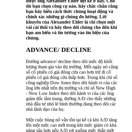
được ông Alexander Elder liệt kê ở đây. Cho
dù bạn chọn công cụ nào, hãy chắc chắn rằng
bạn hãy hiểu cách thức chúng hoạt động và
chính xác những gì chúng đo lường. Lời
khuyên của Alexander Elder là chỉ chọn một
vài cái thôi và hãy theo dõi chúng cho đến khi
bạn am hiểu và tin tưởng vào tín hiệu của
chúng.
ADVANCE/ DECLINE
Đường advance/ decline theo dõi mức độ khối
lượng tham gia vào thị trường. Mỗi ngày nó cộng
số cổ phiếu có giá đóng cửa cao hơn trừ đi cổ
phiếu có giá đóng cửa thấp hơn. Trong khi chỉ số
công nghiệp Dow Jones theo dõi hành vi của các
ông lớn nhất trên thị trường và chỉ số New High
- New Low Index theo dõi hành vi của các ông
giám đốc tầm trung, đường A/D cho thấy những
nhà đầu tư nhỏ lẻ bình thường đang theo dõi các
nhà lãnh đạo của họ.
Một cuộc bùng nổ vẫn tồn tại kể cả khi A/D tăng
lên một mức cao mới trong khi mức giảm có khả
năng sâu hơn nếu A/D rơi xuống mức thấp mới