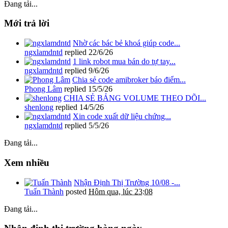
Đang tải...
Mới trả lời
Nhờ các bác bẻ khoá giúp code...
ngxlamdntd
replied
22/6/26
1 link robot mua bán do tự tay...
ngxlamdntd
replied
9/6/26
Chia sẻ code amibroker báo điểm...
Phong Lâm
replied
15/5/26
CHIA SẺ BẢNG VOLUME THEO DÕI...
shenlong
replied
14/5/26
Xin code xuất dữ liệu chứng...
ngxlamdntd
replied
5/5/26
Đang tải...
Xem nhiều
Nhận Định Thị Trường 10/08 -...
Tuấn Thành
posted
Hôm qua, lúc 23:08
Đang tải...