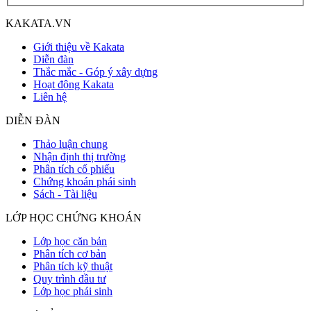
KAKATA.VN
Giới thiệu về Kakata
Diễn đàn
Thắc mắc - Góp ý xây dựng
Hoạt động Kakata
Liên hệ
DIỄN ĐÀN
Thảo luận chung
Nhận định thị trường
Phân tích cổ phiếu
Chứng khoán phái sinh
Sách - Tài liệu
LỚP HỌC CHỨNG KHOÁN
Lớp học căn bản
Phân tích cơ bản
Phân tích kỹ thuật
Quy trình đầu tư
Lớp học phái sinh