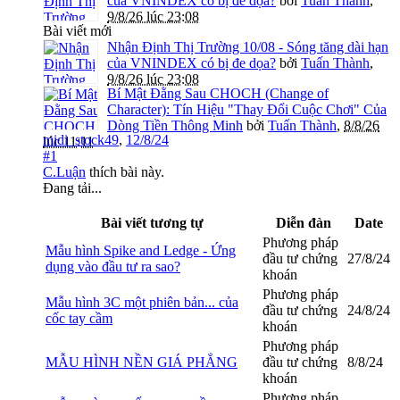
của VNINDEX có bị đe dọa?
bởi
Tuấn Thành
,
9/8/26 lúc 23:08
Bài viết mới
Nhận Định Thị Trường 10/08 - Sóng tăng dài hạn
của VNINDEX có bị đe dọa?
bởi
Tuấn Thành
,
9/8/26 lúc 23:08
Bí Mật Đằng Sau CHOCH (Change of
Character): Tín Hiệu "Thay Đổi Cuộc Chơi" Của
Dòng Tiền Thông Minh
bởi
Tuấn Thành
,
8/8/26
midi_stock49
,
12/8/24
lúc 11:11
#1
C.Luận
thích bài này.
Đang tải...
Bài viết tương tự
Diễn đàn
Date
Phương pháp
Mẫu hình Spike and Ledge - Ứng
đầu tư chứng
27/8/24
dụng vào đầu tư ra sao?
khoán
Phương pháp
Mẫu hình 3C một phiên bản... của
đầu tư chứng
24/8/24
cốc tay cầm
khoán
Phương pháp
MẪU HÌNH NỀN GIÁ PHẲNG
đầu tư chứng
8/8/24
khoán
Phương pháp