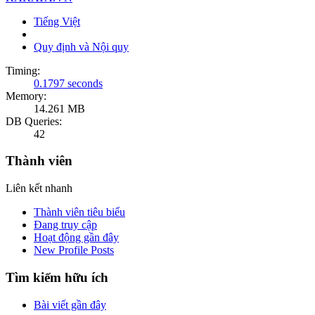
Tiếng Việt
Quy định và Nội quy
Timing:
0.1797 seconds
Memory:
14.261 MB
DB Queries:
42
Thành viên
Liên kết nhanh
Thành viên tiêu biểu
Đang truy cập
Hoạt động gần đây
New Profile Posts
Tìm kiếm hữu ích
Bài viết gần đây