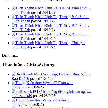
Nhận Định VN30F1M Tuần Cuối...
Tuấn Thành
posted
24/11/25
Nhận Định Thị Trường Phái Sinh...
Tuấn Thành
posted
18/10/24
Nhận Định Thị Trường Phái Sinh...
Tuấn Thành
posted
16/10/24
Nhận Định Thị Trường Phái Sinh...
Tuấn Thành
posted
14/10/24
Nhận Định Thị Trường Chứng...
Tuấn Thành
posted
14/10/24
Đang tải...
Thảo luận - Chia sẻ chung
Một Cuộc Gặp, Ba Kịch Bản: Nhà...
Bảo Khánh
posted
13/5/26
[Kiến thức Wyckoff] Phần 4:...
Tomy
posted
30/9/25
Dự báo dòng tiền ngành sau ngày...
midi_stock49
posted
28/9/25
[Kiến thức Wyckoff] Phần 3:...
Tomy
posted
26/9/25