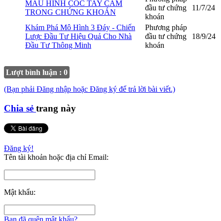
MẪU HÌNH CỐC TAY CẦM
đầu tư chứng
11/7/24
TRONG CHỨNG KHOÁN
khoán
Khám Phá Mô Hình 3 Đáy - Chiến
Phương pháp
Lược Đầu Tư Hiệu Quả Cho Nhà
đầu tư chứng
18/9/24
Đầu Tư Thông Minh
khoán
Lượt bình luận : 0
(Bạn phải Đăng nhập hoặc Đăng ký để trả lời bài viết.)
Chia sẻ
trang này
Đăng ký!
Tên tài khoản hoặc địa chỉ Email:
Mật khẩu:
Bạn đã quên mật khẩu?