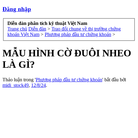
Đăng nhập
Diễn đàn phân tích kỹ thuật Việt Nam
Trang chủ
Diễn đàn
>
Trao đổi chung về thị trường chứng
khoán Việt Nam
>
Phương pháp đầu tư chứng khoán
>
MẪU HÌNH CỜ ĐUÔI NHEO
LÀ GÌ?
Thảo luận trong '
Phương pháp đầu tư chứng khoán
' bắt đầu bởi
midi_stock49
,
12/8/24
.