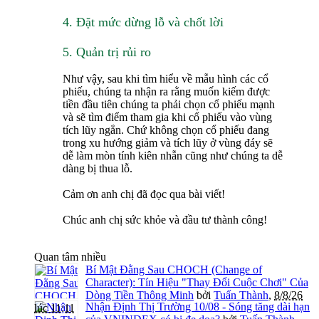
4. Đặt mức dừng lỗ và chốt lời
5. Quản trị rủi ro
Như vậy, sau khi tìm hiểu về mẫu hình các cổ
phiếu, chúng ta nhận ra rằng muốn kiếm được
tiền đầu tiên chúng ta phải chọn cổ phiếu mạnh
và sẽ tìm điểm tham gia khi cổ phiếu vào vùng
tích lũy ngắn. Chứ không chọn cổ phiếu đang
trong xu hướng giảm và tích lũy ở vùng đáy sẽ
dễ làm mòn tính kiên nhẫn cũng như chúng ta dễ
dàng bị thua lỗ.
Cảm ơn anh chị đã đọc qua bài viết!
Chúc anh chị sức khỏe và đầu tư thành công!
Quan tâm nhiều
Bí Mật Đằng Sau CHOCH (Change of
Character): Tín Hiệu "Thay Đổi Cuộc Chơi" Của
Dòng Tiền Thông Minh
bởi
Tuấn Thành
,
8/8/26
Nhận Định Thị Trường 10/08 - Sóng tăng dài hạn
lúc 11:11