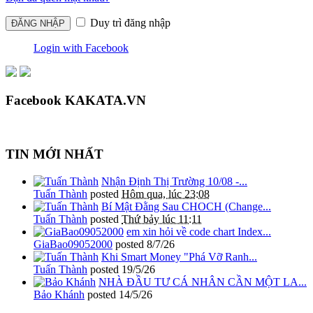
Duy trì đăng nhập
Login with Facebook
Facebook KAKATA.VN
TIN MỚI NHẤT
Nhận Định Thị Trường 10/08 -...
Tuấn Thành
posted
Hôm qua, lúc 23:08
Bí Mật Đằng Sau CHOCH (Change...
Tuấn Thành
posted
Thứ bảy lúc 11:11
em xin hỏi về code chart Index...
GiaBao09052000
posted
8/7/26
Khi Smart Money "Phá Vỡ Ranh...
Tuấn Thành
posted
19/5/26
NHÀ ĐẦU TƯ CÁ NHÂN CẦN MỘT LA...
Bảo Khánh
posted
14/5/26