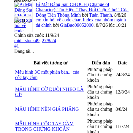
Bí Mật Đằng Sau CHOCH (Change of
Character): Tín Hiệu "Thay Đổi Cuộc Chơi" Của
Dòng Tiền Thông Minh
bởi
Tuấn Thành
,
8/8/26
em xin hỏi về code chart Index của nhóm ngành
lúc 11:11
tài chính
bởi
GiaBao09052000
,
8/7/26 lúc 10:21
Chỉnh sửa cuối:
11/9/24
midi_stock49
,
27/8/24
#1
Đang tải...
Bài viết tương tự
Diễn đàn
Date
Phương pháp
Mẫu hình 3C một phiên bản... của
đầu tư chứng
24/8/24
cốc tay cầm
khoán
Phương pháp
MẪU HÌNH CỜ ĐUÔI NHEO LÀ
đầu tư chứng
12/8/24
GÌ?
khoán
Phương pháp
MẪU HÌNH NỀN GIÁ PHẲNG
đầu tư chứng
8/8/24
khoán
Phương pháp
MẪU HÌNH CỐC TAY CẦM
đầu tư chứng
11/7/24
TRONG CHỨNG KHOÁN
khoán