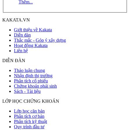
Thêm...
KAKATA.VN
Giới thiệu về Kakata
Diễn đàn
Thắc mắc - Góp ý xây dựng
Hoạt động Kakata
Liên hệ
DIỄN ĐÀN
Thảo luận chung
Nhận định thị trường
Phân tích cổ phiếu
Chứng khoán phái sinh
Sách - Tài liệu
LỚP HỌC CHỨNG KHOÁN
Lớp học căn bản
Phân tích cơ bản
Phân tích kỹ thuật
Quy trình đầu tư