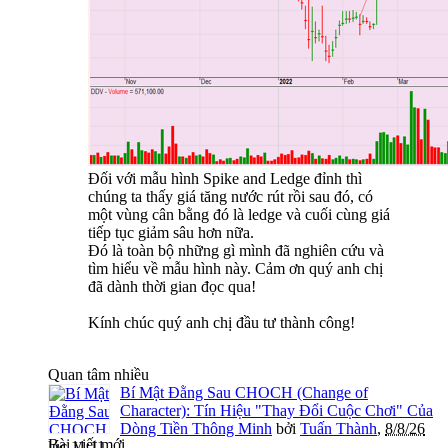
Đối với mẫu hình Spike and Ledge đỉnh thì
chúng ta thấy giá tăng nước rút rồi sau đó, có
một vùng cân bằng đó là ledge và cuối cùng giá
tiếp tục giảm sâu hơn nữa.
Đó là toàn bộ những gì mình đã nghiên cứu và
tìm hiểu về mẫu hình này. Cảm ơn quý anh chị
đã dành thời gian đọc qua!
Kính chúc quý anh chị đầu tư thành công!
Quan tâm nhiều
Bí Mật Đằng Sau CHOCH (Change of
Character): Tín Hiệu "Thay Đổi Cuộc Chơi" Của
Dòng Tiền Thông Minh
bởi
Tuấn Thành
,
8/8/26
Bài viết mới
lúc 11:11