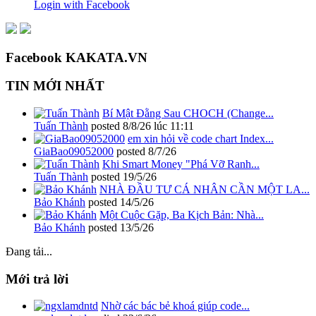
Login with Facebook
Facebook KAKATA.VN
TIN MỚI NHẤT
Bí Mật Đằng Sau CHOCH (Change...
Tuấn Thành
posted
8/8/26 lúc 11:11
em xin hỏi về code chart Index...
GiaBao09052000
posted
8/7/26
Khi Smart Money "Phá Vỡ Ranh...
Tuấn Thành
posted
19/5/26
NHÀ ĐẦU TƯ CÁ NHÂN CẦN MỘT LA...
Bảo Khánh
posted
14/5/26
Một Cuộc Gặp, Ba Kịch Bản: Nhà...
Bảo Khánh
posted
13/5/26
Đang tải...
Mới trả lời
Nhờ các bác bẻ khoá giúp code...