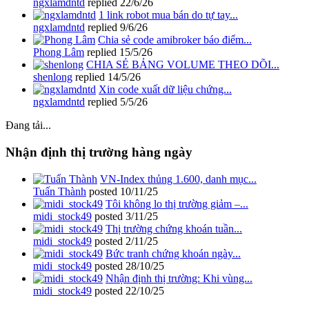
ngxlamdntd
replied
22/6/26
1 link robot mua bán do tự tay...
ngxlamdntd
replied
9/6/26
Chia sẻ code amibroker báo điểm...
Phong Lâm
replied
15/5/26
CHIA SẺ BẢNG VOLUME THEO DÕI...
shenlong
replied
14/5/26
Xin code xuất dữ liệu chứng...
ngxlamdntd
replied
5/5/26
Đang tải...
Nhận định thị trường hàng ngày
VN-Index thủng 1.600, danh mục...
Tuấn Thành
posted
10/11/25
Tôi không lo thị trường giảm –...
midi_stock49
posted
3/11/25
Thị trường chứng khoán tuần...
midi_stock49
posted
2/11/25
Bức tranh chứng khoán ngày...
midi_stock49
posted
28/10/25
Nhận định thị trường: Khi vùng...
midi_stock49
posted
22/10/25