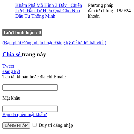
Khám Phá Mô Hình 3 Đáy - Chiến
Phương pháp
Lược Đầu Tư Hiệu Quả Cho Nhà
đầu tư chứng
18/9/24
Đầu Tư Thông Minh
khoán
Lượt bình luận : 0
(Bạn phải Đăng nhập hoặc Đăng ký để trả lời bài viết.)
Chia sẻ
trang này
Tweet
Đăng ký!
Tên tài khoản hoặc địa chỉ Email:
Mật khẩu:
Bạn đã quên mật khẩu?
Duy trì đăng nhập