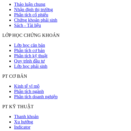
Thảo luận chung
Nhận định thị trường
Phân tích cổ phiếu
Chứng khoán phái sinh
Sách - Tài liệu
LỚP HỌC CHỨNG KHOÁN
Lớp học căn bản
Phân tích cơ bản
Phân tích kỹ thuật
Quy trình đầu tư
Lớp học phái sinh
PT CƠ BẢN
Kinh tế vĩ mô
Phân tích ngành
Phân tích doanh nghiệp
PT KỸ THUẬT
Thanh khoản
Xu hướng
Indicator