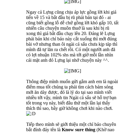
Ngay cả Lựng cũng chịu áp lực gồng lời khi giá
tiến về 15 và bắt đầu bị rũ phải bán tại đó - ai
cũng biết gồng lỗ dễ chứ gồng lời khó gấp 10, tất
nhiên câu chuyện muôn thuở là sau khi bị rũ
xong thì giá bắt đầu chạy lên 20. Đáng lẽ Lựng
phải bán khi chỉ báo này cắt xuống thì mới đúng
bài vở nhưng than ôi ngài cá sấu chưa kịp táp thì
mình đã tự lăn ra chết rồi. Có một người anh đã
có lợi nhuận 102% shs mà tới giờ mỗi lần nhìn
cái mặt anh đó Lựng lại nhớ chuyện này ^^.
Thông điệp mình muốn gửi gắm anh em là ngoài
điểm mua tốt chúng ta phải tìm cách bám sóng
mới ăn dày được, đó là lý do tại sao mình viết
nhiều tới vậy, mình tin Ngài cá sấu sẽ hỗ trợ bạn
tốt trong vụ này, biết đâu thử một lần lại thấy
thích thì sao, bây giờ không chơi khi nào chơi.
Tiếp theo mình sẽ giới thiệu một chỉ báo chuyên
bắt đỉnh đáy tên là
Know sure thing
(Khờ nao