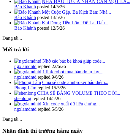
NHÀ ĐẦU TƯ CÁ NHÂN CẦN MỘT LA...
Bảo Khánh
posted
14/5/26
Một Cuộc Gặp, Ba Kịch Bản: Nhà...
Bảo Khánh
posted
13/5/26
Khi Dòng Tiền Lớn “Để Lại Dấu...
Bảo Khánh
posted
12/5/26
Đang tải...
Mới trả lời
Nhờ các bác bẻ khoá giúp code...
ngxlamdntd
replied
22/6/26
1 link robot mua bán do tự tay...
ngxlamdntd
replied
9/6/26
Chia sẻ code amibroker báo điểm...
Phong Lâm
replied
15/5/26
CHIA SẺ BẢNG VOLUME THEO DÕI...
shenlong
replied
14/5/26
Xin code xuất dữ liệu chứng...
ngxlamdntd
replied
5/5/26
Đang tải...
Nhận định thị trường hàng ngày