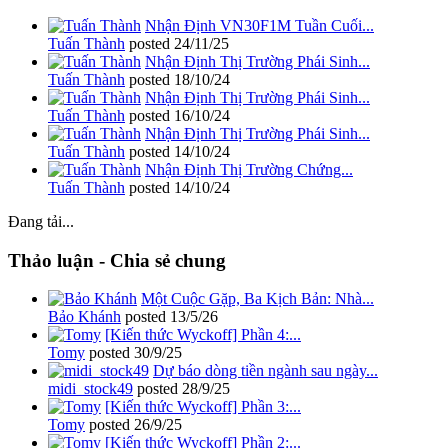
Nhận Định VN30F1M Tuần Cuối...
Tuấn Thành
posted
24/11/25
Nhận Định Thị Trường Phái Sinh...
Tuấn Thành
posted
18/10/24
Nhận Định Thị Trường Phái Sinh...
Tuấn Thành
posted
16/10/24
Nhận Định Thị Trường Phái Sinh...
Tuấn Thành
posted
14/10/24
Nhận Định Thị Trường Chứng...
Tuấn Thành
posted
14/10/24
Đang tải...
Thảo luận - Chia sẻ chung
Một Cuộc Gặp, Ba Kịch Bản: Nhà...
Bảo Khánh
posted
13/5/26
[Kiến thức Wyckoff] Phần 4:...
Tomy
posted
30/9/25
Dự báo dòng tiền ngành sau ngày...
midi_stock49
posted
28/9/25
[Kiến thức Wyckoff] Phần 3:...
Tomy
posted
26/9/25
[Kiến thức Wyckoff] Phần 2:...