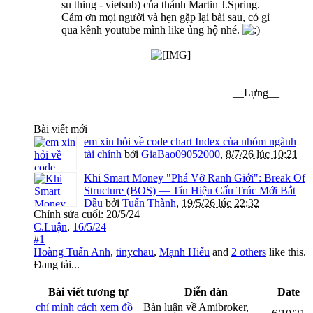
su thing - vietsub) của thánh Martin J.Spring.
Cảm ơn mọi người và hẹn gặp lại bài sau, có gì
qua kênh youtube mình like ủng hộ nhé.
__Lựng__​
Bài viết mới
em xin hỏi về code chart Index của nhóm ngành
tài chính
bởi
GiaBao09052000
,
8/7/26 lúc 10:21
Khi Smart Money "Phá Vỡ Ranh Giới": Break Of
Structure (BOS) — Tín Hiệu Cấu Trúc Mới Bắt
Đầu
bởi
Tuấn Thành
,
19/5/26 lúc 22:32
Chỉnh sửa cuối:
20/5/24
C.Luận
,
16/5/24
#1
Hoàng Tuấn Anh
,
tinychau
,
Mạnh Hiếu
and
2 others
like this.
Đang tải...
Bài viết tương tự
Diễn đàn
Date
chỉ mình cách xem đồ
Bàn luận về Amibroker,