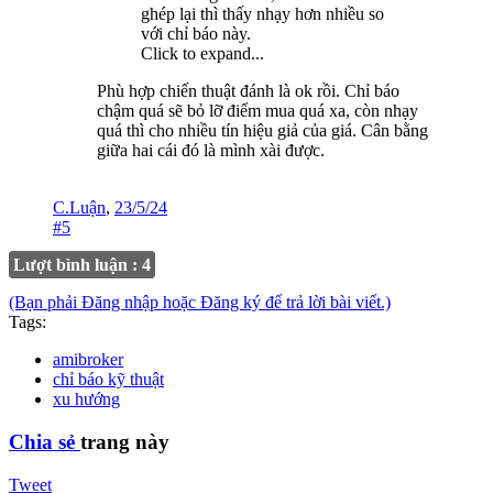
ghép lại thì thấy nhạy hơn nhiều so
với chỉ báo này.
Click to expand...
Phù hợp chiến thuật đánh là ok rồi. Chỉ báo
chậm quá sẽ bỏ lỡ điểm mua quá xa, còn nhạy
quá thì cho nhiều tín hiệu giả của giá. Cân bằng
giữa hai cái đó là mình xài được.
C.Luận
,
23/5/24
#5
Lượt bình luận : 4
(Bạn phải Đăng nhập hoặc Đăng ký để trả lời bài viết.)
Tags:
amibroker
chỉ báo kỹ thuật
xu hướng
Chia sẻ
trang này
Tweet