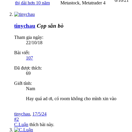
6/10/21
thị dài hơn 10 năm
Metastock, Metatrader 4
tinychau
Cọp săn bò
Tham gia ngày:
22/10/18
Bài viết:
107
Đã được thích:
69
Giới tính:
Nam
Hay quá ad ơi, có room không cho mình xin vào
tinychau
,
17/5/24
#2
C.Luận
thích bài này.