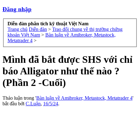
Đăng nhập
Diễn đàn phân tích kỹ thuật Việt Nam
Trang chủ
Diễn đàn
>
Trao đổi chung về thị trường chứng
khoán Việt Nam
>
Bàn luận về Amibroker, Metastock,
Metatrader 4
>
Mình đã bắt được SHS với chỉ
báo Alligator như thế nào ?
(Phần 2 -Cuối)
Thảo luận trong '
Bàn luận về Amibroker, Metastock, Metatrader 4
'
bắt đầu bởi
C.Luận
,
16/5/24
.