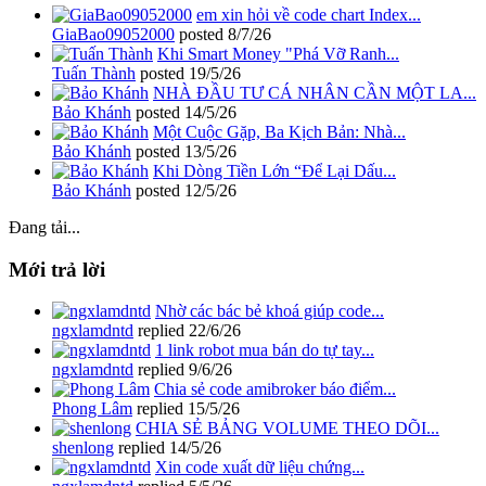
em xin hỏi về code chart Index...
GiaBao09052000
posted
8/7/26
Khi Smart Money "Phá Vỡ Ranh...
Tuấn Thành
posted
19/5/26
NHÀ ĐẦU TƯ CÁ NHÂN CẦN MỘT LA...
Bảo Khánh
posted
14/5/26
Một Cuộc Gặp, Ba Kịch Bản: Nhà...
Bảo Khánh
posted
13/5/26
Khi Dòng Tiền Lớn “Để Lại Dấu...
Bảo Khánh
posted
12/5/26
Đang tải...
Mới trả lời
Nhờ các bác bẻ khoá giúp code...
ngxlamdntd
replied
22/6/26
1 link robot mua bán do tự tay...
ngxlamdntd
replied
9/6/26
Chia sẻ code amibroker báo điểm...
Phong Lâm
replied
15/5/26
CHIA SẺ BẢNG VOLUME THEO DÕI...
shenlong
replied
14/5/26
Xin code xuất dữ liệu chứng...