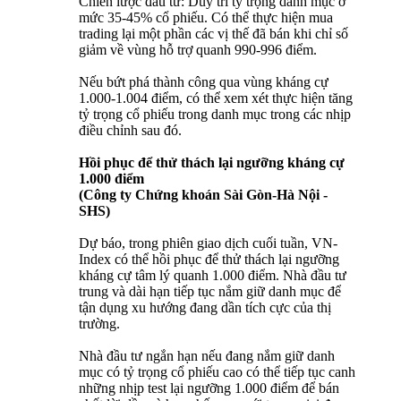
Chiến lược đầu tư: Duy trì tỷ trọng danh mục ở
mức 35-45% cổ phiếu. Có thể thực hiện mua
trading lại một phần các vị thế đã bán khi chỉ số
giảm về vùng hỗ trợ quanh 990-996 điểm.
Nếu bứt phá thành công qua vùng kháng cự
1.000-1.004 điểm, có thể xem xét thực hiện tăng
tỷ trọng cổ phiếu trong danh mục trong các nhịp
điều chỉnh sau đó.
Hồi phục để thử thách lại ngưỡng kháng cự
1.000 điểm
(Công ty Chứng khoán Sài Gòn-Hà Nội -
SHS)
Dự báo, trong phiên giao dịch cuối tuần, VN-
Index có thể hồi phục để thử thách lại ngưỡng
kháng cự tâm lý quanh 1.000 điểm. Nhà đầu tư
trung và dài hạn tiếp tục nắm giữ danh mục để
tận dụng xu hướng đang dần tích cực của thị
trường.
Nhà đầu tư ngắn hạn nếu đang nắm giữ danh
mục có tỷ trọng cổ phiếu cao có thể tiếp tục canh
những nhịp test lại ngưỡng 1.000 điểm để bán