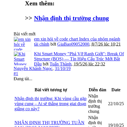
Xem thêm:
>>
Nhận định thị trường chung
Bài viết mới
em xin hỏi về code chart Index của nhóm ngành
tài chính
bởi
GiaBao09052000
,
8/7/26 lúc 10:21
Khi Smart Money "Phá Vỡ Ranh Giới": Break Of
Structure (BOS) — Tín Hiệu Cấu Trúc Mới Bắt
Đầu
bởi
Tuấn Thành
,
19/5/26 lúc 22:32
Nguyễn Khánh Ngọc
,
31/10/19
#1
Đang tải...
Bài viết tương tự
Diễn đàn
Date
Nhận
Nhận định thị trường: Khi vùng cầu gặp
định thị
vùng cung – Ai sẽ thắng trong giai đoạn
22/10/25
trường
giằng co này?
chung
Nhận
NHẬN ĐỊNH THỊ TRƯỜNG TUẦN
định thị
19/10/25