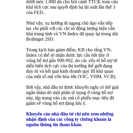
dưới mốc 1.000 dù cho bối cảnh TTCK toàn cầu
khá tích cực sau quyết định hạ lãi suất lần thứ 3
của FED.
Như vậy, xu hướng đi ngang chủ đạo vẫn tiếp
tục chi phối với các chỉ số động lượng hiện vẫn
khá trung tính và VN-Index đã quay lại trong dải
Bollinger 2SD.
Trong kịch bản giảm điểm, KB cho rằng VN-
Index có thể sẽ nhận được lực cầu bắt đáy ở
vùng hỗ trợ gần 990-992, do các yếu tố hỗ trợ từ
diễn biến tích cực của thị trường thế giới đang
duy trì và kết quả kinh doanh quý III khả quan
của một số mã vốn hóa lớn (VIC, VHM, VCB).
Bởi vậy, nhà đầu tư được khuyến nghị có thể giải
ngân thăm dò một phần tỷ trọng ở vùng hỗ trợ
này, tập trung vào các mã cổ phiếu mục tiêu đã
giảm về vùng hỗ trợ đáng lưu ý.
Khuyến cáo nhà đầu tư chỉ nên xem những
nhận định của các công ty chứng khoán là
nguồn thông tin tham khảo.