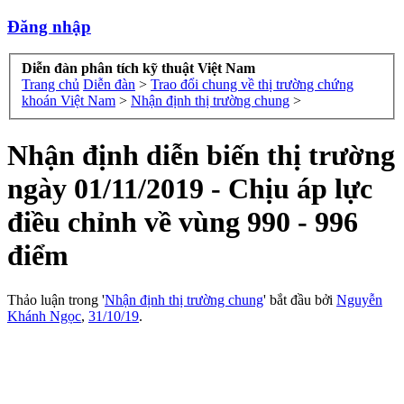
Đăng nhập
Diễn đàn phân tích kỹ thuật Việt Nam
Trang chủ
Diễn đàn
>
Trao đổi chung về thị trường chứng
khoán Việt Nam
>
Nhận định thị trường chung
>
Nhận định diễn biến thị trường
ngày 01/11/2019 - Chịu áp lực
điều chỉnh về vùng 990 - 996
điểm
Thảo luận trong '
Nhận định thị trường chung
' bắt đầu bởi
Nguyễn
Khánh Ngọc
,
31/10/19
.