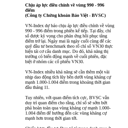
Chịu áp lực điều chỉnh về vùng 990 - 996
điểm
(Công ty Chứng khoán Bảo Việt - BVSC)
VN-Index dự báo chịu áp lực điều chỉnh về vùng
990 - 996 điểm trong phiên kế tiếp. Tại đây, chỉ
số được kỳ vọng cho phản ứng hồi phục tăng
điểm trở lại. Ngày mai là ngày cuối cùng để các
quỹ đầu tư benchmark theo rổ chỉ số VN30 thực
hiện tái cơ cấu danh mục. Do đó, khả năng thị
trường có biến động mạnh về cuối phiên, đặc
biệt ở nhóm các cổ phiếu VN30.
VN-Index nhiều khả năng sẽ cần thêm một vài
nhịp dao động tích lũy bên dưới vùng kháng cự
mạnh 1.000-1.004 điểm trong khoảng thời gian
đầu tháng 11.
Tuy nhiên, với quan điểm tích cực, BVSC vẫn
duy trì quan điểm cho rằng, chỉ số sẽ sớm bứt
phá hoàn toàn qua vùng kháng cự mạnh 1.000-
1.004 điểm để hướng đến các vùng kháng cự
mạnh hơn trong thời gian tới.