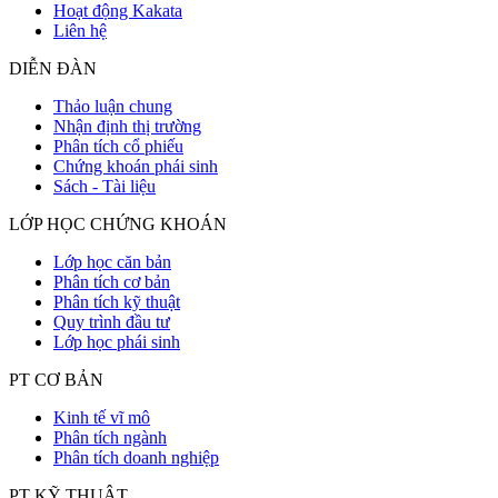
Hoạt động Kakata
Liên hệ
DIỄN ĐÀN
Thảo luận chung
Nhận định thị trường
Phân tích cổ phiếu
Chứng khoán phái sinh
Sách - Tài liệu
LỚP HỌC CHỨNG KHOÁN
Lớp học căn bản
Phân tích cơ bản
Phân tích kỹ thuật
Quy trình đầu tư
Lớp học phái sinh
PT CƠ BẢN
Kinh tế vĩ mô
Phân tích ngành
Phân tích doanh nghiệp
PT KỸ THUẬT