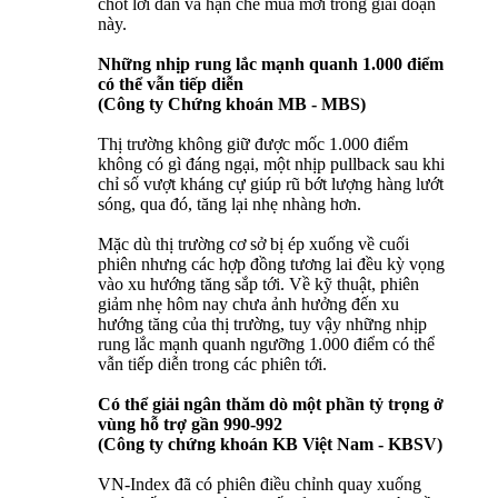
chốt lời dần và hạn chế mua mới trong giai đoạn
này.
Những nhịp rung lắc mạnh quanh 1.000 điểm
có thể vẫn tiếp diễn
(Công ty Chứng khoán MB - MBS)
Thị trường không giữ được mốc 1.000 điểm
không có gì đáng ngại, một nhịp pullback sau khi
chỉ số vượt kháng cự giúp rũ bớt lượng hàng lướt
sóng, qua đó, tăng lại nhẹ nhàng hơn.
Mặc dù thị trường cơ sở bị ép xuống về cuối
phiên nhưng các hợp đồng tương lai đều kỳ vọng
vào xu hướng tăng sắp tới. Về kỹ thuật, phiên
giảm nhẹ hôm nay chưa ảnh hưởng đến xu
hướng tăng của thị trường, tuy vậy những nhịp
rung lắc mạnh quanh ngưỡng 1.000 điểm có thể
vẫn tiếp diễn trong các phiên tới.
Có thể giải ngân thăm dò một phần tỷ trọng ở
vùng hỗ trợ gần 990-992
(Công ty chứng khoán KB Việt Nam - KBSV)
VN-Index đã có phiên điều chỉnh quay xuống