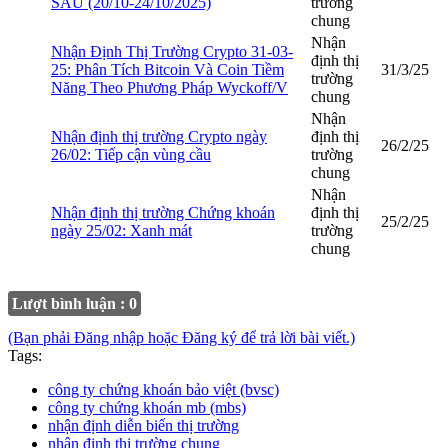
SAU (20/10-24/10/2025)
trường
chung
Nhận
Nhận Định Thị Trường Crypto 31-03-
định thị
25: Phân Tích Bitcoin Và Coin Tiềm
31/3/25
trường
Năng Theo Phương Pháp Wyckoff/V
chung
Nhận
Nhận định thị trường Crypto ngày
định thị
26/2/25
26/02: Tiếp cận vùng cầu
trường
chung
Nhận
Nhận định thị trường Chứng khoán
định thị
25/2/25
ngày 25/02: Xanh mát
trường
chung
Lượt bình luận : 0
(Bạn phải Đăng nhập hoặc Đăng ký để trả lời bài viết.)
Tags:
công ty chứng khoán bảo việt (bvsc)
công ty chứng khoán mb (mbs)
nhận định diễn biến thị trường
nhận định thị trường chung