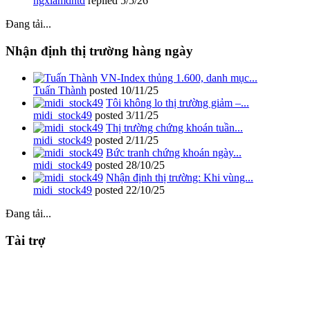
ngxlamdntd
replied
5/5/26
Đang tải...
Nhận định thị trường hàng ngày
VN-Index thủng 1.600, danh mục...
Tuấn Thành
posted
10/11/25
Tôi không lo thị trường giảm –...
midi_stock49
posted
3/11/25
Thị trường chứng khoán tuần...
midi_stock49
posted
2/11/25
Bức tranh chứng khoán ngày...
midi_stock49
posted
28/10/25
Nhận định thị trường: Khi vùng...
midi_stock49
posted
22/10/25
Đang tải...
Tài trợ