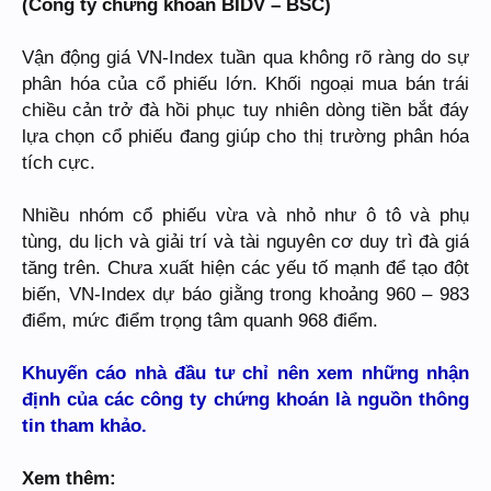
(Công ty chứng khoán BIDV – BSC)
Vận động giá VN-Index tuần qua không rõ ràng do sự
phân hóa của cổ phiếu lớn. Khối ngoại mua bán trái
chiều cản trở đà hồi phục tuy nhiên dòng tiền bắt đáy
lựa chọn cổ phiếu đang giúp cho thị trường phân hóa
tích cực.
Nhiều nhóm cổ phiếu vừa và nhỏ như ô tô và phụ
tùng, du lịch và giải trí và tài nguyên cơ duy trì đà giá
tăng trên. Chưa xuất hiện các yếu tố mạnh để tạo đột
biến, VN-Index dự báo giằng trong khoảng 960 – 983
điểm, mức điểm trọng tâm quanh 968 điểm.
Khuyến cáo nhà đầu tư chỉ nên xem những nhận
định của các công ty chứng khoán là nguồn thông
tin tham khảo.
Xem thêm: