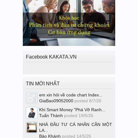
Facebook KAKATA.VN
TIN MỚI NHẤT
em xin hỏi về code chart Index...
GiaBao09052000
posted
8/7/26
Khi Smart Money "Phá Vỡ Ranh...
Tuấn Thành
posted
19/5/26
NHÀ ĐẦU TƯ CÁ NHÂN CẦN MỘT
LA...
Bảo Khánh
posted
14/5/26