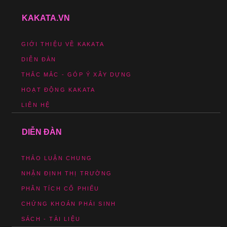
KAKATA.VN
GIỚI THIỆU VỀ KAKATA
DIỄN ĐÀN
THẮC MẮC - GÓP Ý XÂY DỰNG
HOẠT ĐỘNG KAKATA
LIÊN HỆ
DIỄN ĐÀN
THẢO LUẬN CHUNG
NHẬN ĐỊNH THỊ TRƯỜNG
PHÂN TÍCH CỔ PHIẾU
CHỨNG KHOÁN PHÁI SINH
SÁCH - TÀI LIỆU