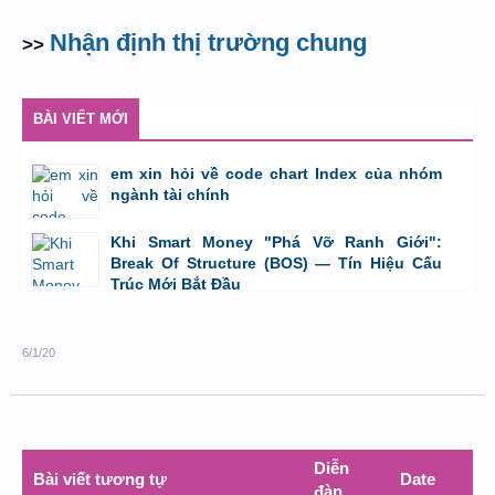
Nhận định thị trường chung
>>
BÀI VIẾT MỚI
em xin hỏi về code chart Index của nhóm
ngành tài chính
bởi
GiaBao09052000
,
8/7/26 lúc 10:21
Khi Smart Money "Phá Vỡ Ranh Giới":
Break Of Structure (BOS) — Tín Hiệu Cấu
Trúc Mới Bắt Đầu
bởi
Tuấn Thành
,
19/5/26 lúc 22:32
6/1/20
Diễn
Bài viết tương tự
Date
đàn