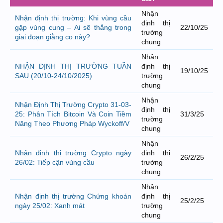
Nhận
Nhận định thị trường: Khi vùng cầu
định thị
gặp vùng cung – Ai sẽ thắng trong
22/10/25
trường
giai đoạn giằng co này?
chung
Nhận
NHẬN ĐỊNH THỊ TRƯỜNG TUẦN
định thị
19/10/25
SAU (20/10-24/10/2025)
trường
chung
Nhận
Nhận Định Thị Trường Crypto 31-03-
định thị
25: Phân Tích Bitcoin Và Coin Tiềm
31/3/25
trường
Năng Theo Phương Pháp Wyckoff/V
chung
Nhận
Nhận định thị trường Crypto ngày
định thị
26/2/25
26/02: Tiếp cận vùng cầu
trường
chung
Nhận
Nhận định thị trường Chứng khoán
định thị
25/2/25
ngày 25/02: Xanh mát
trường
chung