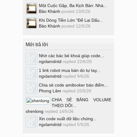
Một Cuộc Gặp, Ba Kịch Bản: Nhà...
Bảo Khánh
posted
13/5/26
Khi Dòng Tiền Lớn “Để Lại Dấu...
Bảo Khánh
posted
12/5/26
Mới trả lời
Nhờ các bác bẻ khoá giúp code...
ngxlamdntd
replied
22/6/26
1 link robot mua bán do tự tay...
ngxlamdntd
replied
9/6/26
Chia sẻ code amibroker báo điểm...
Phong Lâm
replied
15/5/26
CHIA SẺ BẢNG VOLUME
THEO DÕI...
shenlong
replied
14/5/26
Xin code xuất dữ liệu chứng...
ngxlamdntd
replied
5/5/26