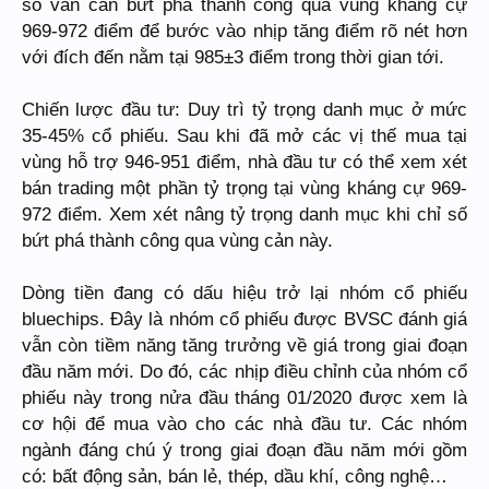
số vẫn cần bứt phá thành công qua vùng kháng cự
969-972 điểm để bước vào nhịp tăng điểm rõ nét hơn
với đích đến nằm tại 985±3 điểm trong thời gian tới.
Chiến lược đầu tư: Duy trì tỷ trọng danh mục ở mức
35-45% cổ phiếu. Sau khi đã mở các vị thế mua tại
vùng hỗ trợ 946-951 điểm, nhà đầu tư có thể xem xét
bán trading một phần tỷ trọng tại vùng kháng cự 969-
972 điểm. Xem xét nâng tỷ trọng danh mục khi chỉ số
bứt phá thành công qua vùng cản này.
Dòng tiền đang có dấu hiệu trở lại nhóm cổ phiếu
bluechips. Đây là nhóm cổ phiếu được BVSC đánh giá
vẫn còn tiềm năng tăng trưởng về giá trong giai đoạn
đầu năm mới. Do đó, các nhịp điều chỉnh của nhóm cổ
phiếu này trong nửa đầu tháng 01/2020 được xem là
cơ hội để mua vào cho các nhà đầu tư. Các nhóm
ngành đáng chú ý trong giai đoạn đầu năm mới gồm
có: bất động sản, bán lẻ, thép, dầu khí, công nghệ…