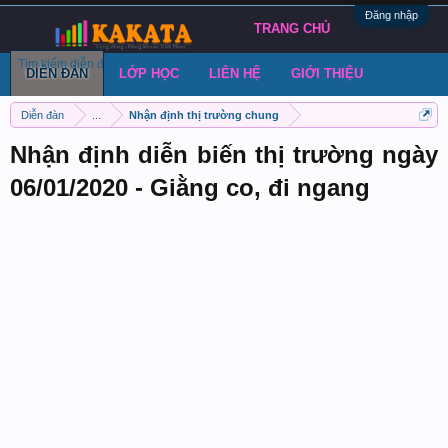
Đăng nhập
TRANG CHỦ
Tìm kiếm diễn đàn
Bài viết gần đây
Đăng chủ đề
DIỄN ĐÀN
LỚP HỌC
LIÊN HỆ
GIỚI THIỆU
Diễn đàn
...
Nhận định thị trường chung
Nhận định diễn biến thị trường ngày
06/01/2020 - Giằng co, đi ngang