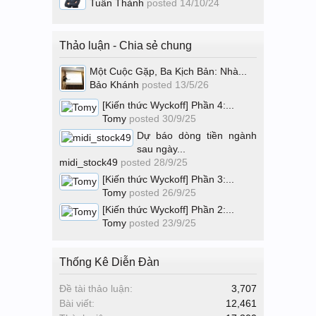
Tuấn Thành
posted
14/10/24
Thảo luận - Chia sẻ chung
Một Cuộc Gặp, Ba Kịch Bản: Nhà...
Bảo Khánh
posted
13/5/26
[Kiến thức Wyckoff] Phần 4:...
Tomy
posted
30/9/25
Dự báo dòng tiền ngành
sau ngày...
midi_stock49
posted
28/9/25
[Kiến thức Wyckoff] Phần 3:...
Tomy
posted
26/9/25
[Kiến thức Wyckoff] Phần 2:...
Tomy
posted
23/9/25
Thống Kê Diễn Đàn
Đề tài thảo luận:
3,707
Bài viết:
12,461