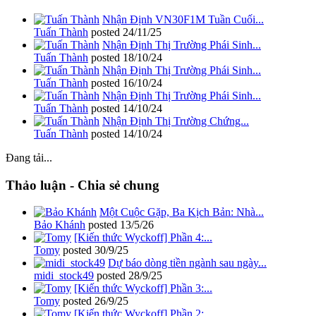
Nhận Định VN30F1M Tuần Cuối...
Tuấn Thành
posted
24/11/25
Nhận Định Thị Trường Phái Sinh...
Tuấn Thành
posted
18/10/24
Nhận Định Thị Trường Phái Sinh...
Tuấn Thành
posted
16/10/24
Nhận Định Thị Trường Phái Sinh...
Tuấn Thành
posted
14/10/24
Nhận Định Thị Trường Chứng...
Tuấn Thành
posted
14/10/24
Đang tải...
Thảo luận - Chia sẻ chung
Một Cuộc Gặp, Ba Kịch Bản: Nhà...
Bảo Khánh
posted
13/5/26
[Kiến thức Wyckoff] Phần 4:...
Tomy
posted
30/9/25
Dự báo dòng tiền ngành sau ngày...
midi_stock49
posted
28/9/25
[Kiến thức Wyckoff] Phần 3:...
Tomy
posted
26/9/25
[Kiến thức Wyckoff] Phần 2:...