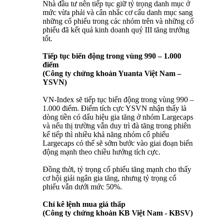
Nhà đầu tư nên tiếp tục giữ tỷ trọng danh mục ở
mức vừa phải và cân nhắc cơ cấu danh mục sang
những cổ phiếu trong các nhóm trên và những cổ
phiếu đã kết quả kinh doanh quý III tăng trưởng
tốt.
Tiếp tục biến động trong vùng 990 – 1.000
điểm
(Công ty chứng khoán Yuanta Việt Nam –
YSVN)
VN-Index sẽ tiếp tục biến động trong vùng 990 –
1.000 điểm. Điểm tích cực YSVN nhận thấy là
dòng tiền có dấu hiệu gia tăng ở nhóm Largecaps
và nếu thị trường vẫn duy trì đà tăng trong phiên
kế tiếp thì nhiều khả năng nhóm cổ phiếu
Largecaps có thể sẽ sớm bước vào giai đoạn biến
động mạnh theo chiều hướng tích cực.
Đồng thời, tỷ trọng cổ phiếu tăng mạnh cho thấy
cơ hội giải ngân gia tăng, nhưng tỷ trọng cổ
phiếu vẫn dưới mức 50%.
Chỉ kê lệnh mua giá thấp
(Công ty chứng khoán KB Việt Nam - KBSV)