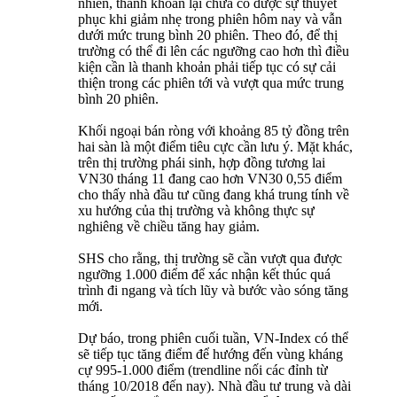
nhiên, thanh khoản lại chưa có được sự thuyết
phục khi giảm nhẹ trong phiên hôm nay và vẫn
dưới mức trung bình 20 phiên. Theo đó, để thị
trường có thể đi lên các ngưỡng cao hơn thì điều
kiện cần là thanh khoản phải tiếp tục có sự cải
thiện trong các phiên tới và vượt qua mức trung
bình 20 phiên.
Khối ngoại bán ròng với khoảng 85 tỷ đồng trên
hai sàn là một điểm tiêu cực cần lưu ý. Mặt khác,
trên thị trường phái sinh, hợp đồng tương lai
VN30 tháng 11 đang cao hơn VN30 0,55 điểm
cho thấy nhà đầu tư cũng đang khá trung tính về
xu hướng của thị trường và không thực sự
nghiêng về chiều tăng hay giảm.
SHS cho rằng, thị trường sẽ cần vượt qua được
ngưỡng 1.000 điểm để xác nhận kết thúc quá
trình đi ngang và tích lũy và bước vào sóng tăng
mới.
Dự báo, trong phiên cuối tuần, VN-Index có thể
sẽ tiếp tục tăng điểm để hướng đến vùng kháng
cự 995-1.000 điểm (trendline nối các đỉnh từ
tháng 10/2018 đến nay). Nhà đầu tư trung và dài