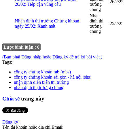
26/2/25
26/02: Tiếp cận vùng cầu
trường
chung
Nhận
Nhận định thị trường Chứng khoán
định thị
25/2/25
ngày 25/02: Xanh mát
trường
chung
Lượt bình luận : 0
(Bạn phải Đăng nhập hoặc Đăng ký để trả lời bài viết.)
Tags:
công ty chứng khoán mb (mbs)
công ty chứng khoán sài gòn - hà nội (shs)
nhận định diễn biến thị trường
nhận định thị trường chung
Chia sẻ
trang này
Đăng ký!
Tên tài khoản hoặc địa chỉ Email: