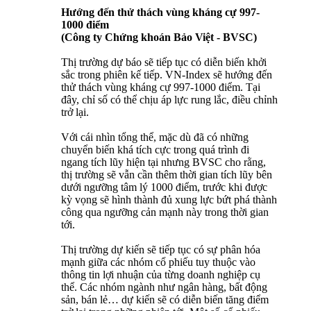
Hướng đến thử thách vùng kháng cự 997-
1000 điểm
(Công ty Chứng khoán Bảo Việt - BVSC)
Thị trường dự báo sẽ tiếp tục có diễn biến khởi
sắc trong phiên kế tiếp. VN-Index sẽ hướng đến
thử thách vùng kháng cự 997-1000 điểm. Tại
đây, chỉ số có thể chịu áp lực rung lắc, điều chỉnh
trở lại.
Với cái nhìn tổng thể, mặc dù đã có những
chuyển biến khá tích cực trong quá trình đi
ngang tích lũy hiện tại nhưng BVSC cho rằng,
thị trường sẽ vẫn cần thêm thời gian tích lũy bên
dưới ngưỡng tâm lý 1000 điểm, trước khi được
kỳ vọng sẽ hình thành đủ xung lực bứt phá thành
công qua ngưỡng cản mạnh này trong thời gian
tới.
Thị trường dự kiến sẽ tiếp tục có sự phân hóa
mạnh giữa các nhóm cổ phiếu tuy thuộc vào
thông tin lợi nhuận của từng doanh nghiệp cụ
thể. Các nhóm ngành như ngân hàng, bất động
sản, bán lẻ… dự kiến sẽ có diễn biến tăng điểm