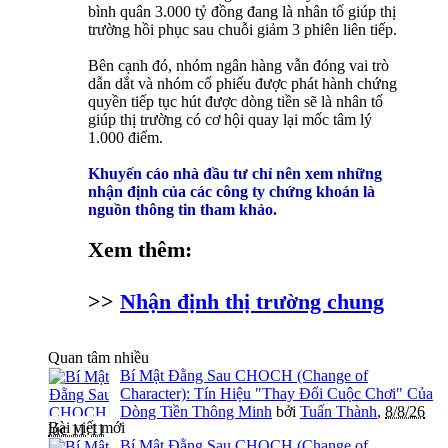
bình quân 3.000 tỷ đồng đang là nhân tố giúp thị
trường hồi phục sau chuỗi giảm 3 phiên liên tiếp.
Bên cạnh đó, nhóm ngân hàng vẫn đóng vai trò
dẫn dắt và nhóm cổ phiếu được phát hành chứng
quyền tiếp tục hút được dòng tiền sẽ là nhân tố
giúp thị trường có cơ hội quay lại mốc tâm lý
1.000 điểm.
Khuyến cáo nhà đầu tư chỉ nên xem những
nhận định của các công ty chứng khoán là
nguồn thông tin tham khảo.
Xem thêm:
>>
Nhận định thị trường chung
Quan tâm nhiều
Bí Mật Đằng Sau CHOCH (Change of
Character): Tín Hiệu "Thay Đổi Cuộc Chơi" Của
Dòng Tiền Thông Minh
bởi
Tuấn Thành
,
8/8/26
Bài viết mới
lúc 11:11
Bí Mật Đằng Sau CHOCH (Change of