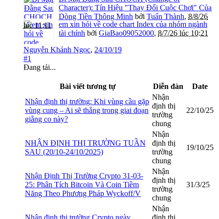
Character): Tín Hiệu "Thay Đổi Cuộc Chơi" Của
Dòng Tiền Thông Minh
bởi
Tuấn Thành
,
8/8/26
em xin hỏi về code chart Index của nhóm ngành
lúc 11:11
tài chính
bởi
GiaBao09052000
,
8/7/26 lúc 10:21
Nguyễn Khánh Ngọc
,
24/10/19
#1
Đang tải...
Bài viết tương tự
Diễn đàn
Date
Nhận
Nhận định thị trường: Khi vùng cầu gặp
định thị
vùng cung – Ai sẽ thắng trong giai đoạn
22/10/25
trường
giằng co này?
chung
Nhận
NHẬN ĐỊNH THỊ TRƯỜNG TUẦN
định thị
19/10/25
SAU (20/10-24/10/2025)
trường
chung
Nhận
Nhận Định Thị Trường Crypto 31-03-
định thị
25: Phân Tích Bitcoin Và Coin Tiềm
31/3/25
trường
Năng Theo Phương Pháp Wyckoff/V
chung
Nhận
Nhận định thị trường Crypto ngày
định thị