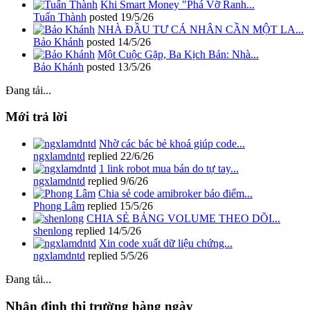
Khi Smart Money "Phá Vỡ Ranh...
Tuấn Thành
posted
19/5/26
NHÀ ĐẦU TƯ CÁ NHÂN CẦN MỘT LA...
Bảo Khánh
posted
14/5/26
Một Cuộc Gặp, Ba Kịch Bản: Nhà...
Bảo Khánh
posted
13/5/26
Đang tải...
Mới trả lời
Nhờ các bác bẻ khoá giúp code...
ngxlamdntd
replied
22/6/26
1 link robot mua bán do tự tay...
ngxlamdntd
replied
9/6/26
Chia sẻ code amibroker báo điểm...
Phong Lâm
replied
15/5/26
CHIA SẺ BẢNG VOLUME THEO DÕI...
shenlong
replied
14/5/26
Xin code xuất dữ liệu chứng...
ngxlamdntd
replied
5/5/26
Đang tải...
Nhận định thị trường hàng ngày