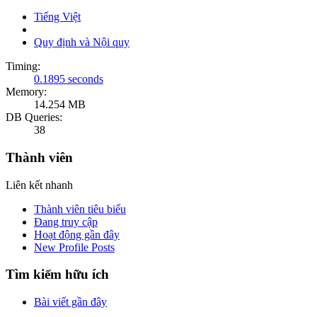
Tiếng Việt
Quy định và Nội quy
Timing:
0.1895 seconds
Memory:
14.254 MB
DB Queries:
38
Thành viên
Liên kết nhanh
Thành viên tiêu biểu
Đang truy cập
Hoạt động gần đây
New Profile Posts
Tìm kiếm hữu ích
Bài viết gần đây