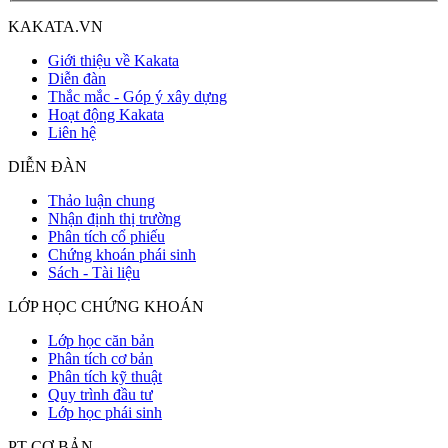
KAKATA.VN
Giới thiệu về Kakata
Diễn đàn
Thắc mắc - Góp ý xây dựng
Hoạt động Kakata
Liên hệ
DIỄN ĐÀN
Thảo luận chung
Nhận định thị trường
Phân tích cổ phiếu
Chứng khoán phái sinh
Sách - Tài liệu
LỚP HỌC CHỨNG KHOÁN
Lớp học căn bản
Phân tích cơ bản
Phân tích kỹ thuật
Quy trình đầu tư
Lớp học phái sinh
PT CƠ BẢN