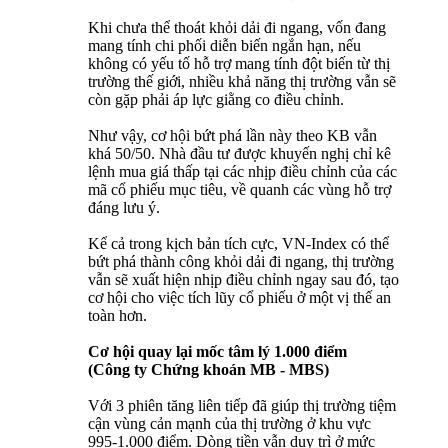
Khi chưa thể thoát khỏi dải đi ngang, vốn đang
mang tính chi phối diễn biến ngắn hạn, nếu
không có yếu tố hỗ trợ mang tính đột biến từ thị
trường thế giới, nhiều khả năng thị trường vẫn sẽ
còn gặp phải áp lực giằng co điều chỉnh.
Như vậy, cơ hội bứt phá lần này theo KB vẫn
khá 50/50. Nhà đầu tư được khuyến nghị chỉ kê
lệnh mua giá thấp tại các nhịp điều chỉnh của các
mã cổ phiếu mục tiêu, về quanh các vùng hỗ trợ
đáng lưu ý.
Kể cả trong kịch bản tích cực, VN-Index có thể
bứt phá thành công khỏi dải đi ngang, thị trường
vẫn sẽ xuất hiện nhịp điều chỉnh ngay sau đó, tạo
cơ hội cho việc tích lũy cổ phiếu ở một vị thế an
toàn hơn.
Cơ hội quay lại mốc tâm lý 1.000 điểm
(Công ty Chứng khoán MB - MBS)
Với 3 phiên tăng liên tiếp đã giúp thị trường tiệm
cận vùng cản mạnh của thị trường ở khu vực
995-1.000 điểm. Dòng tiền vẫn duy trì ở mức