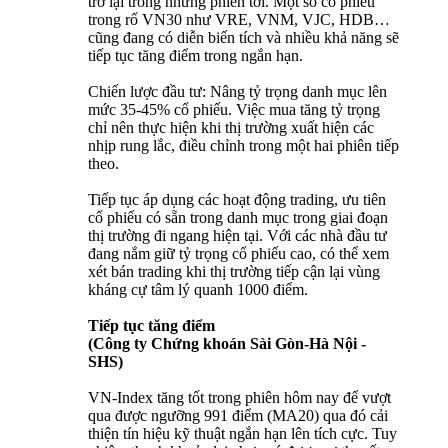
trở lại trong những phiên tới. Một số cổ phiếu
trong rổ VN30 như VRE, VNM, VJC, HDB…
cũng đang có diễn biến tích và nhiều khả năng sẽ
tiếp tục tăng điểm trong ngắn hạn.
Chiến lược đầu tư: Nâng tỷ trọng danh mục lên
mức 35-45% cổ phiếu. Việc mua tăng tỷ trọng
chỉ nên thực hiện khi thị trường xuất hiện các
nhịp rung lắc, điều chỉnh trong một hai phiên tiếp
theo.
Tiếp tục áp dụng các hoạt động trading, ưu tiên
cổ phiếu có sẵn trong danh mục trong giai đoạn
thị trường đi ngang hiện tại. Với các nhà đầu tư
đang nắm giữ tỷ trọng cổ phiếu cao, có thể xem
xét bán trading khi thị trường tiếp cận lại vùng
kháng cự tâm lý quanh 1000 điểm.
Tiếp tục tăng điểm
(Công ty Chứng khoán Sài Gòn-Hà Nội -
SHS)
VN-Index tăng tốt trong phiên hôm nay để vượt
qua được ngưỡng 991 điểm (MA20) qua đó cải
thiện tín hiệu kỹ thuật ngắn hạn lên tích cực. Tuy