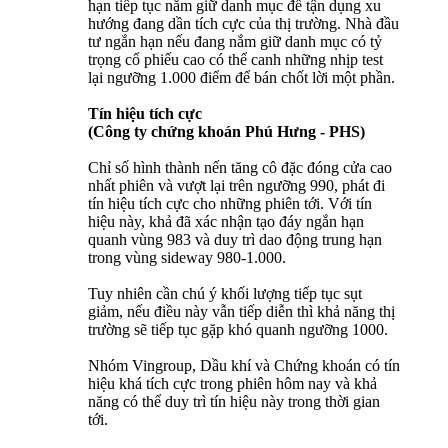
hạn tiếp tục nắm giữ danh mục để tận dụng xu
hướng đang dần tích cực của thị trường. Nhà đầu
tư ngắn hạn nếu đang nắm giữ danh mục có tỷ
trọng cổ phiếu cao có thể canh những nhịp test
lại ngưỡng 1.000 điểm để bán chốt lời một phần.
Tín hiệu tích cực
(Công ty chứng khoán Phú Hưng - PHS)
Chỉ số hình thành nến tăng cô đặc đóng cửa cao
nhất phiên và vượt lại trên ngưỡng 990, phát đi
tín hiệu tích cực cho những phiên tới. Với tín
hiệu này, khả đã xác nhận tạo đáy ngắn hạn
quanh vùng 983 và duy trì dao động trung hạn
trong vùng sideway 980-1.000.
Tuy nhiên cần chú ý khối lượng tiếp tục sụt
giảm, nếu điều này vẫn tiếp diễn thì khả năng thị
trường sẽ tiếp tục gặp khó quanh ngưỡng 1000.
Nhóm Vingroup, Dầu khí và Chứng khoán có tín
hiệu khá tích cực trong phiên hôm nay và khả
năng có thể duy trì tín hiệu này trong thời gian
tới.