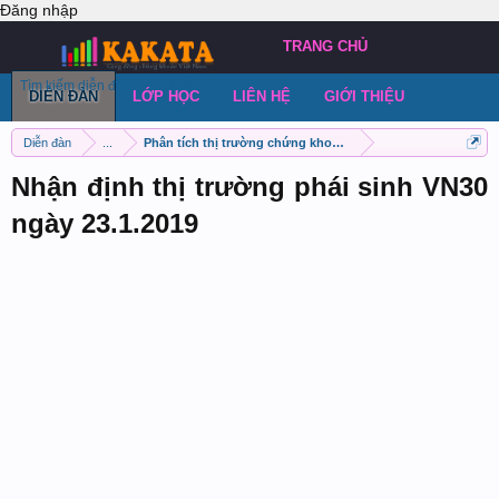
Đăng nhập
TRANG CHỦ
Tìm kiếm diễn đàn
Bài viết gần đây
Đăng chủ đề
DIỄN ĐÀN
LỚP HỌC
LIÊN HỆ
GIỚI THIỆU
Diễn đàn
...
Phân tích thị trường chứng khoán phái sinh VN30
Nhận định thị trường phái sinh VN30
ngày 23.1.2019