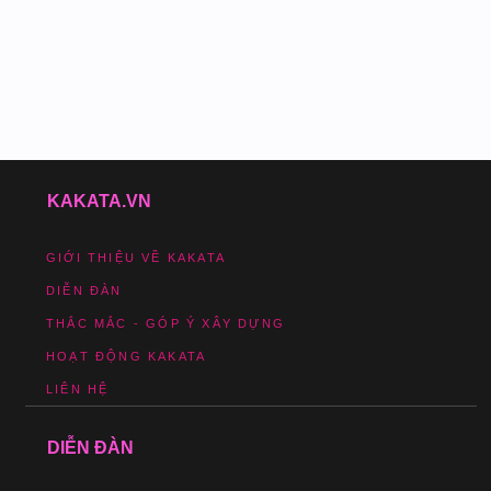
KAKATA.VN
GIỚI THIỆU VỀ KAKATA
DIỄN ĐÀN
THẮC MẮC - GÓP Ý XÂY DỰNG
HOẠT ĐỘNG KAKATA
LIÊN HỆ
DIỄN ĐÀN