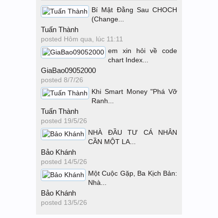
Bí Mật Đằng Sau CHOCH
(Change...
Tuấn Thành
posted
Hôm qua, lúc 11:11
em xin hỏi về code
chart Index...
GiaBao09052000
posted
8/7/26
Khi Smart Money "Phá Vỡ
Ranh...
Tuấn Thành
posted
19/5/26
NHÀ ĐẦU TƯ CÁ NHÂN
CẦN MỘT LA...
Bảo Khánh
posted
14/5/26
Một Cuộc Gặp, Ba Kịch Bản:
Nhà...
Bảo Khánh
posted
13/5/26