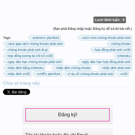
Lượt bình luận : 0
(Bạn phải Đăng nhập hoặc Đăng ký để trả lời bài viết.)
Tags:
andrew’s pitchfork
cách chơi chứng khoán phái sinh
cách giao dịch chứng khoán phái sinh
chứng khoán
chứng khoán phái sinh là gì
hợp đồng phái sinh vn30
hợp đồng tương lai chỉ số vn30
ichimoku
ngày đáo hạn chứng khoán phái sinh
ngày đáo hạn hợp đồng phái sinh
nhận định bằng ichimoku
nhận định chứng khoán
nhận định phái sinh
nhận đinh vn30
schiff’s pitchfork
ví dụ về chứng khoán phái sinh
vn30
Chia sẻ
trang này
Đăng ký!
Tên tài khoản hoặc địa chỉ Email: