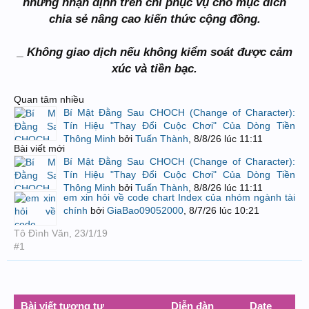
những nhận định trên chỉ phục vụ cho mục đích
chia sẻ nâng cao kiến thức cộng đồng.
_ Không giao dịch nếu không kiểm soát được cảm
xúc và tiền bạc.
Quan tâm nhiều
Bí Mật Đằng Sau CHOCH (Change of Character):
Tín Hiệu "Thay Đổi Cuộc Chơi" Của Dòng Tiền
Thông Minh
bởi
Tuấn Thành
,
8/8/26 lúc 11:11
Bài viết mới
Bí Mật Đằng Sau CHOCH (Change of Character):
Tín Hiệu "Thay Đổi Cuộc Chơi" Của Dòng Tiền
Thông Minh
bởi
Tuấn Thành
,
8/8/26 lúc 11:11
em xin hỏi về code chart Index của nhóm ngành tài
chính
bởi
GiaBao09052000
,
8/7/26 lúc 10:21
Tô Đình Văn
,
23/1/19
#1
Bài viết tương tự
Diễn đàn
Date