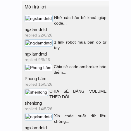
Mới trả lời
Nhờ các bác bẻ khoá giúp
code...
ngxlamdntd
replied
22/6/26
1 link robot mua bán do tự
tay...
ngxlamdntd
replied
9/6/26
Chia sẻ code amibroker báo
điểm...
Phong Lâm
replied
15/5/26
CHIA SẺ BẢNG VOLUME
THEO DÕI...
shenlong
replied
14/5/26
Xin code xuất dữ liệu
chứng...
ngxlamdntd