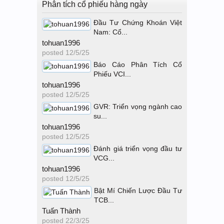
Phân tích cổ phiếu hàng ngày
Đầu Tư Chứng Khoán Việt
Nam: Cổ...
tohuan1996
posted
12/5/25
Báo Cáo Phân Tích Cổ
Phiếu VCI...
tohuan1996
posted
12/5/25
GVR: Triển vọng ngành cao
su...
tohuan1996
posted
12/5/25
Đánh giá triển vọng đầu tư
VCG...
tohuan1996
posted
12/5/25
Bật Mí Chiến Lược Đầu Tư
TCB...
Tuấn Thành
posted
22/3/25