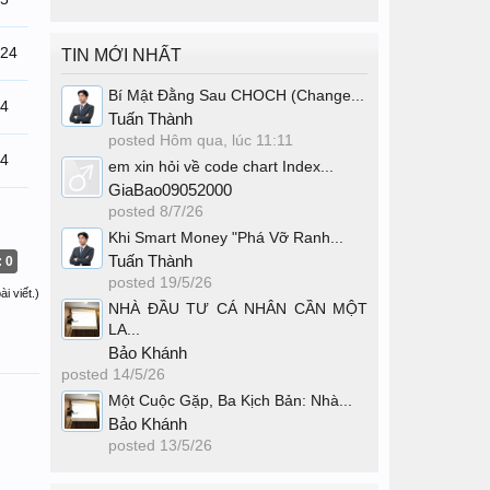
/24
TIN MỚI NHẤT
Bí Mật Đằng Sau CHOCH (Change...
24
Tuấn Thành
posted
Hôm qua, lúc 11:11
24
em xin hỏi về code chart Index...
GiaBao09052000
posted
8/7/26
Khi Smart Money "Phá Vỡ Ranh...
Tuấn Thành
: 0
posted
19/5/26
i viết.)
NHÀ ĐẦU TƯ CÁ NHÂN CẦN MỘT
LA...
Bảo Khánh
posted
14/5/26
Một Cuộc Gặp, Ba Kịch Bản: Nhà...
Bảo Khánh
posted
13/5/26