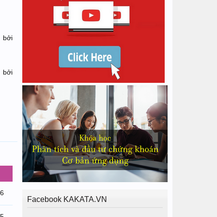
h
bởi
h
bởi
26
Facebook KAKATA.VN
25