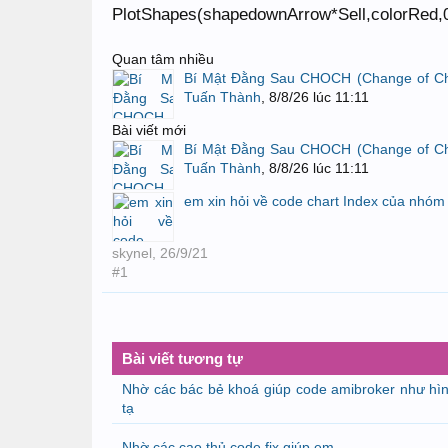
PlotShapes(shapedownArrow*Sell,colorRed,0,
Quan tâm nhiều
Bí Mật Đằng Sau CHOCH (Change of Cha
Tuấn Thành
,
8/8/26 lúc 11:11
Bài viết mới
Bí Mật Đằng Sau CHOCH (Change of Cha
Tuấn Thành
,
8/8/26 lúc 11:11
em xin hỏi về code chart Index của nhóm 
skynel
,
26/9/21
#1
Bài viết tương tự
Nhờ các bác bẻ khoá giúp code amibroker như hì
tạ
Nhờ các cao thủ code fix giúp em