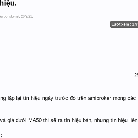
hiệu.
đầu bởi
skynel
,
26/9/21
.
Lượt xem : 1,9
2
ùng lặp lại tín hiệu ngày trước đó trên amibroker mong các
n và giá dưới MA50 thì sẽ ra tín hiệu bán, nhưng tín hiệu liên
;