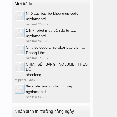
Mới trả lời
Nhờ các bác bẻ khoá giúp code...
ngxlamdntd
replied
22/6/26
1 link robot mua bán do tự tay...
ngxlamdntd
replied
9/6/26
Chia sẻ code amibroker báo điểm...
Phong Lâm
replied
15/5/26
CHIA SẺ BẢNG VOLUME THEO
DÕI...
shenlong
replied
14/5/26
Xin code xuất dữ liệu chứng...
ngxlamdntd
replied
5/5/26
Nhận định thị trường hàng ngày