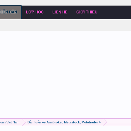
DIỄN ĐÀN
LỚP HỌC
LIÊN HỆ
GIỚI THIỆU
hoán Việt Nam
Bàn luận về Amibroker, Metastock, Metatrader 4