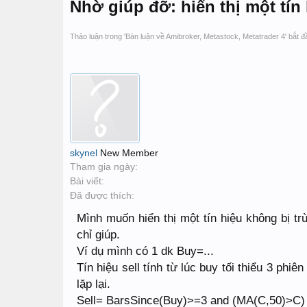
Nhờ giúp đỡ: hiển thị một tín 
Thảo luận trong '
Bàn luận về Amibroker, Metastock, Metatrader 4
' bắt 
skynel
New Member
Tham gia ngày:
Bài viết:
Đã được thích:
Mình muốn hiển thị một tín hiệu không bị tr
chỉ giúp.
Ví dụ mình có 1 dk Buy=...
Tín hiệu sell tính từ lúc buy tối thiểu 3 phiê
lặp lại.
Sell= BarsSince(Buy)>=3 and (MA(C,50)>C) 