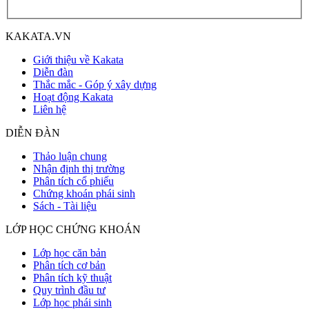
KAKATA.VN
Giới thiệu về Kakata
Diễn đàn
Thắc mắc - Góp ý xây dựng
Hoạt động Kakata
Liên hệ
DIỄN ĐÀN
Thảo luận chung
Nhận định thị trường
Phân tích cổ phiếu
Chứng khoán phái sinh
Sách - Tài liệu
LỚP HỌC CHỨNG KHOÁN
Lớp học căn bản
Phân tích cơ bản
Phân tích kỹ thuật
Quy trình đầu tư
Lớp học phái sinh