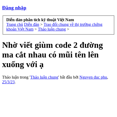
Đăng nhập
Diễn đàn phân tích kỹ thuật Việt Nam
Trang chủ
Diễn đàn
>
Trao đổi chung về thị trường chứng
khoán Việt Nam
>
Thảo luận chung
>
Nhờ viết giùm code 2 đường
ma cắt nhau có mũi tên lên
xuống với ạ
Thảo luận trong '
Thảo luận chung
' bắt đầu bởi
Nguyen duc phu
,
25/3/23
.