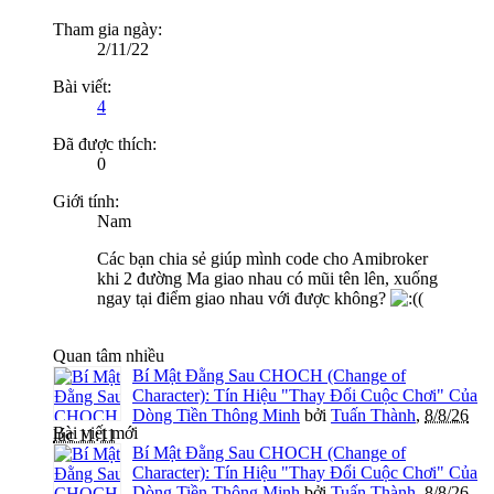
Tham gia ngày:
2/11/22
Bài viết:
4
Đã được thích:
0
Giới tính:
Nam
Các bạn chia sẻ giúp mình code cho Amibroker
khi 2 đường Ma giao nhau có mũi tên lên, xuống
ngay tại điểm giao nhau với được không?
(
Quan tâm nhiều
Bí Mật Đằng Sau CHOCH (Change of
Character): Tín Hiệu "Thay Đổi Cuộc Chơi" Của
Dòng Tiền Thông Minh
bởi
Tuấn Thành
,
8/8/26
Bài viết mới
lúc 11:11
Bí Mật Đằng Sau CHOCH (Change of
Character): Tín Hiệu "Thay Đổi Cuộc Chơi" Của
Dòng Tiền Thông Minh
bởi
Tuấn Thành
,
8/8/26