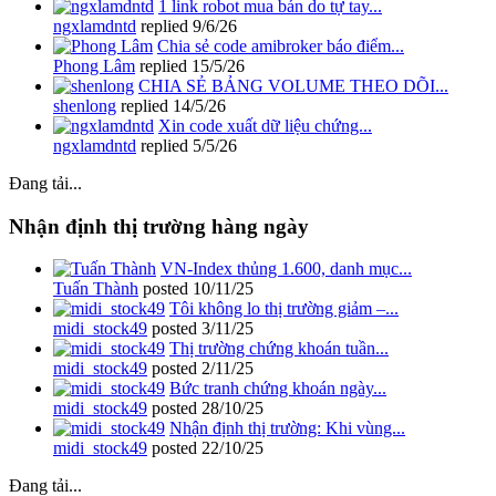
1 link robot mua bán do tự tay...
ngxlamdntd
replied
9/6/26
Chia sẻ code amibroker báo điểm...
Phong Lâm
replied
15/5/26
CHIA SẺ BẢNG VOLUME THEO DÕI...
shenlong
replied
14/5/26
Xin code xuất dữ liệu chứng...
ngxlamdntd
replied
5/5/26
Đang tải...
Nhận định thị trường hàng ngày
VN-Index thủng 1.600, danh mục...
Tuấn Thành
posted
10/11/25
Tôi không lo thị trường giảm –...
midi_stock49
posted
3/11/25
Thị trường chứng khoán tuần...
midi_stock49
posted
2/11/25
Bức tranh chứng khoán ngày...
midi_stock49
posted
28/10/25
Nhận định thị trường: Khi vùng...
midi_stock49
posted
22/10/25
Đang tải...