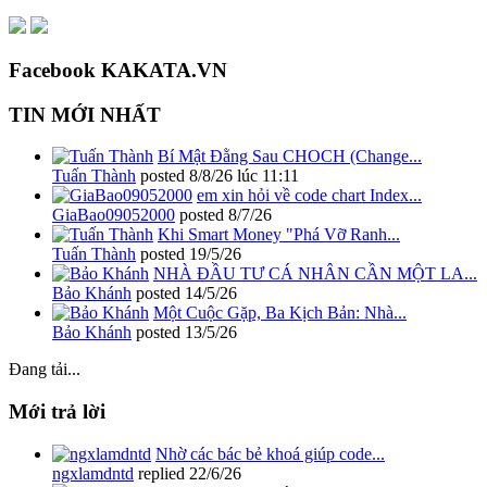
Facebook KAKATA.VN
TIN MỚI NHẤT
Bí Mật Đằng Sau CHOCH (Change...
Tuấn Thành
posted
8/8/26 lúc 11:11
em xin hỏi về code chart Index...
GiaBao09052000
posted
8/7/26
Khi Smart Money "Phá Vỡ Ranh...
Tuấn Thành
posted
19/5/26
NHÀ ĐẦU TƯ CÁ NHÂN CẦN MỘT LA...
Bảo Khánh
posted
14/5/26
Một Cuộc Gặp, Ba Kịch Bản: Nhà...
Bảo Khánh
posted
13/5/26
Đang tải...
Mới trả lời
Nhờ các bác bẻ khoá giúp code...
ngxlamdntd
replied
22/6/26