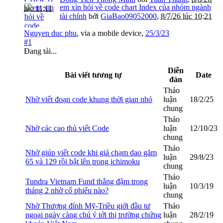
em xin hỏi về code chart Index của nhóm ngành
lúc 11:11
tài chính
bởi
GiaBao09052000
,
8/7/26 lúc 10:21
Nguyen duc phu
,
via
a mobile device
,
25/3/23
#1
Đang tải...
Diễn
Bài viết tương tự
Date
đàn
Thảo
Nhờ viết đoạn code khung thời gian nhỏ
luận
18/2/25
chung
Thảo
Nhờ các cao thủ viết Code
luận
12/10/23
chung
Thảo
Nhờ giúp viết code khi giá chạm dao găm
luận
29/8/23
65 và 129 rồi bật lên trong ichimoku
chung
Thảo
Tundra Vietnam Fund thắng đậm trong
luận
10/3/19
tháng 2 nhờ cổ phiếu nào?
chung
Nhờ Thượng đỉnh Mỹ-Triều giới đầu tư
Thảo
ngoại ngày càng chú ý tới thị trường chứng
luận
28/2/19