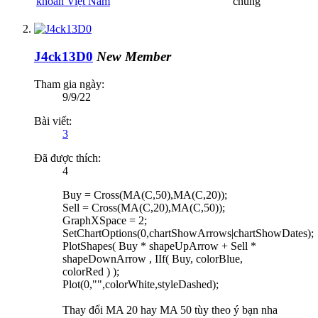
khoán Việt Nam
chung
J4ck13D0
New Member
Tham gia ngày:
9/9/22
Bài viết:
3
Đã được thích:
4
Buy = Cross(MA(C,50),MA(C,20));
Sell = Cross(MA(C,20),MA(C,50));
GraphXSpace = 2;
SetChartOptions(0,chartShowArrows|chartShowDates);
PlotShapes( Buy * shapeUpArrow + Sell *
shapeDownArrow , IIf( Buy, colorBlue,
colorRed ) );
Plot(0,"",colorWhite,styleDashed);
Thay đổi MA 20 hay MA 50 tùy theo ý bạn nha