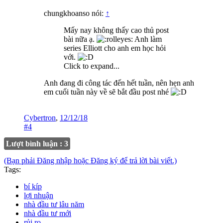
chungkhoanso nói:
↑
Mấy nay không thấy cao thủ post
bài nữa ạ.
Anh làm
series Elliott cho anh em học hỏi
với.
Click to expand...
Anh đang đi công tác đến hết tuần, nên hẹn anh
em cuối tuần này về sẽ bắt đầu post nhé
Cybertron
,
12/12/18
#4
Lượt bình luận : 3
(Bạn phải Đăng nhập hoặc Đăng ký để trả lời bài viết.)
Tags:
bí kíp
lợi nhuận
nhà đầu tư lâu năm
nhà đầu tư mới
rủi ro