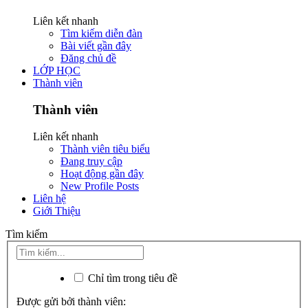
Liên kết nhanh
Tìm kiếm diễn đàn
Bài viết gần đây
Đăng chủ đề
LỚP HỌC
Thành viên
Thành viên
Liên kết nhanh
Thành viên tiêu biểu
Đang truy cập
Hoạt động gần đây
New Profile Posts
Liên hệ
Giới Thiệu
Tìm kiếm
Chỉ tìm trong tiêu đề
Được gửi bởi thành viên: