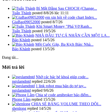
Bí Mật Đằng Sau CHOCH (Change...
Tuấn Thành
posted
8/8/26 lúc 11:11
em xin hỏi về code chart Index...
GiaBao09052000
posted
8/7/26
Khi Smart Money "Phá Vỡ Ranh...
Tuấn Thành
posted
19/5/26
NHÀ ĐẦU TƯ CÁ NHÂN CẦN MỘT LA...
Bảo Khánh
posted
14/5/26
Một Cuộc Gặp, Ba Kịch Bản: Nhà...
Bảo Khánh
posted
13/5/26
Đang tải...
Mới trả lời
Nhờ các bác bẻ khoá giúp code...
ngxlamdntd
replied
22/6/26
1 link robot mua bán do tự tay...
ngxlamdntd
replied
9/6/26
Chia sẻ code amibroker báo điểm...
Phong Lâm
replied
15/5/26
CHIA SẺ BẢNG VOLUME THEO DÕI...
shenlong
replied
14/5/26