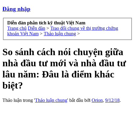
Đăng nhập
Diễn đàn phân tích kỹ thuật Việt Nam
Trang chủ
Diễn đàn
>
Trao đổi chung về thị trường chứng
khoán Việt Nam
>
Thảo luận chung
>
So sánh cách nói chuyện giữa
nhà đầu tư mới và nhà đầu tư
lâu năm: Đâu là điểm khác
biệt?
Thảo luận trong '
Thảo luận chung
' bắt đầu bởi
Orion
,
9/12/18
.