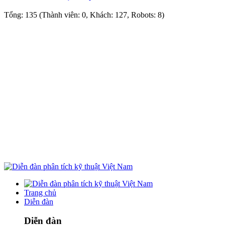
Tổng: 135 (Thành viên: 0, Khách: 127, Robots: 8)
Trang chủ
Diễn đàn
Diễn đàn