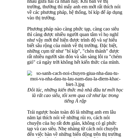
nhau giữa hai cá nhân này. Khi bàn về thị
trường, thường thì mấy anh em mới rất thích nói
về các phương pháp, hệ thống, bí kíp để áp dụng
vào thị trường.
Phương pháp nào càng phức tạp, càng cao siêu
thì càng được nhiều người quan tâm vì họ nghĩ
như vậy mới thể hiện được trình độ và sự hiểu
biết sâu rộng của mình về thị trường. Đặc biệt,
những cụm từ như "bí kíp", "chén thánh" được
rất nhiều người săn đón và sẵn sàng lôi ra "chém
gió" cả ngày trời không hết kiến thức của mình.
Đôi lúc, những kiến thức mà nhà đầu tư mới học
là rất cao siêu, tôi xem qua cứ như lạc trong
tiếng Ả rập
Trái ngược hoàn toàn đó là những anh em lâu
năm lại thích nói về những rủi ro, cách nói
chuyện của họ rất đơn giản, không có gì phức
tạp và cao siêu. Nhẹ nhàng từ cách nói chuyện
đến việc bàn về những biến động trên thị trường