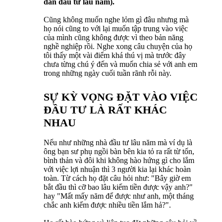
dân đầu tư lâu năm).
Cũng không muốn nghe lỏm gì đâu nhưng mà
họ nói cũng to với lại muốn tập trung vào việc
của mình cũng không được vì theo bản năng
nghề nghiệp rồi. Nghe xong câu chuyện của họ
tôi thấy một vài điểm khá thú vị mà trước đây
chưa từng chú ý đến và muốn chia sẻ với anh em
trong những ngày cuối tuần rãnh rỗi này.
SỰ KỲ VỌNG ĐẶT VÀO VIỆC
ĐẦU TƯ LÀ RẤT KHÁC
NHAU
Nếu như những nhà đầu tư lâu năm mà ví dụ là
ông bạn sư phụ ngồi bàn bên kia tỏ ra rất từ tốn,
bình thản và đôi khi không hào hứng gì cho lắm
với việc lợi nhuận thì 3 người kia lại khác hoàn
toàn. Từ cách họ đặt câu hỏi như: "Bây giờ em
bắt đầu thì cỡ bao lâu kiếm tiền được vậy anh?"
hay "Mất mấy năm để được như anh, một tháng
chắc anh kiếm được nhiều tiền lắm hả?".