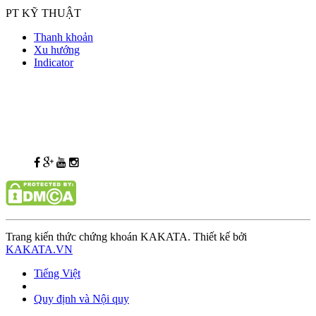
PT KỸ THUẬT
Thanh khoản
Xu hướng
Indicator
Trang kiến thức chứng khoán KAKATA. Thiết kế bởi
KAKATA.VN
Tiếng Việt
Quy định và Nội quy