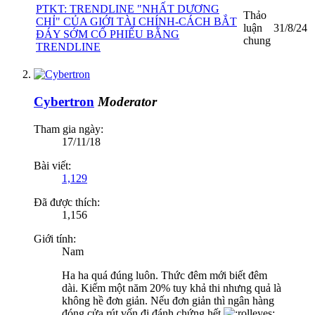
PTKT: TRENDLINE "NHẤT DƯƠNG
Thảo
CHỈ" CỦA GIỚI TÀI CHÍNH-CÁCH BẮT
luận
31/8/24
ĐÁY SỚM CỔ PHIẾU BẰNG
chung
TRENDLINE
Cybertron
Moderator
Tham gia ngày:
17/11/18
Bài viết:
1,129
Đã được thích:
1,156
Giới tính:
Nam
Ha ha quá đúng luôn. Thức đêm mới biết đêm
dài. Kiếm một năm 20% tuy khả thi nhưng quả là
không hề đơn giản. Nếu đơn giản thì ngân hàng
đóng cửa rút vốn đi đánh chứng hết.