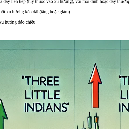
a đáy liên tiếp (tùy thuộc vào xu hướng), với mỗi đỉnh hoặc đáy thườn
một xu hướng kéo dài (tăng hoặc giảm).
 xu hướng đảo chiều.