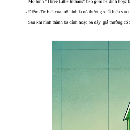
- Mô hình "Three Little Indians" bao gồm ba đỉnh hoặc b
- Điểm đặc biệt của mô hình là nó thường xuất hiện sau 
- Sau khi hình thành ba đỉnh hoặc ba đáy, giá thường có
.