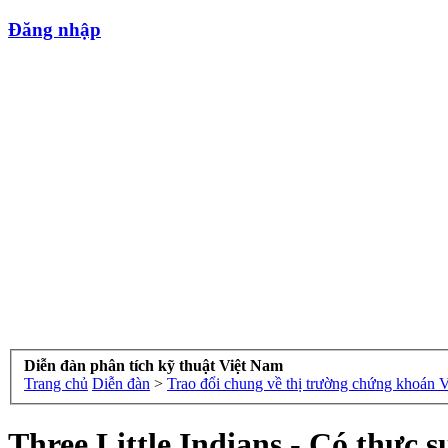
Đăng nhập
Diễn đàn phân tích kỹ thuật Việt Nam
Trang chủ
Diễn đàn
>
Trao đổi chung về thị trường chứng khoán 
Three Little Indians - Có thực 