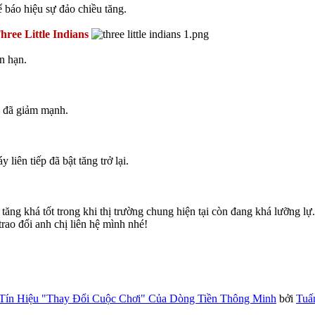
 báo hiệu sự đảo chiều tăng.
hree Little Indians
n hạn.
p đã giảm mạnh.
ên tiếp đã bật tăng trở lại.
ăng khá tốt trong khi thị trường chung hiện tại còn đang khá lưỡng lự.
rao đổi anh chị liên hệ mình nhé!
Tín Hiệu "Thay Đổi Cuộc Chơi" Của Dòng Tiền Thông Minh
bởi
Tuấ