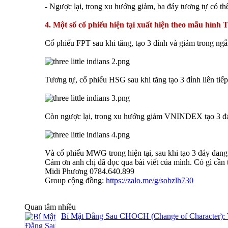
- Ngược lại, trong xu hướng giảm, ba đáy tương tự có thể
4. Một số cổ phiếu hiện tại xuất hiện theo mẫu hình T
Cổ phiếu FPT sau khi tăng, tạo 3 đỉnh và giảm trong ngắ
Tương tự, cổ phiếu HSG sau khi tăng tạo 3 đỉnh liên tiế
Còn ngược lại, trong xu hướng giảm VNINDEX tạo 3 đáy li
Và cổ phiếu MWG trong hiện tại, sau khi tạo 3 đáy đang t
Cảm ơn anh chị đã đọc qua bài viết của mình. Có gì cần t
Midi Phương 0784.640.899
Group cộng đồng:
https://zalo.me/g/sobzlh730
Quan tâm nhiều
Bí Mật Đằng Sau CHOCH (Change of Character): 