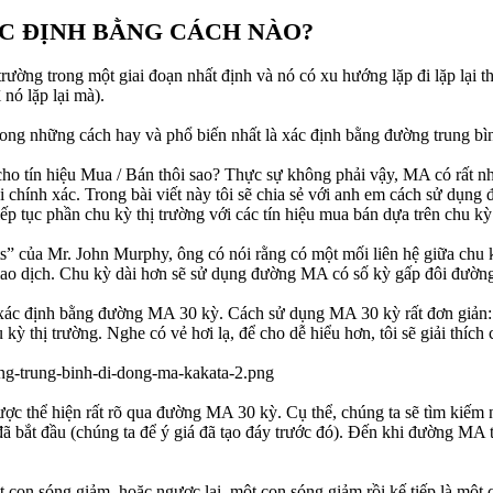
ÁC ĐỊNH BẰNG CÁCH NÀO?
trường trong một giai đoạn nhất định và nó có xu hướng lặp đi lặp lại 
 nó lặp lại mà).
rong những cách hay và phổ biến nhất là xác định bằng đường trung b
 tín hiệu Mua / Bán thôi sao? Thực sự không phải vậy, MA có rất nhiề
ối chính xác. Trong bài viết này tôi sẽ chia sẻ với anh em cách sử dụ
tiếp tục phần chu kỳ thị trường với các tín hiệu mua bán dựa trên chu kỳ
s” của Mr. John Murphy, ông có nói rằng có một mối liên hệ giữa chu 
giao dịch. Chu kỳ dài hơn sẽ sử dụng đường MA có số kỳ gấp đôi đườn
xác định bằng đường MA 30 kỳ. Cách sử dụng MA 30 kỳ rất đơn giản: b
 thị trường. Nghe có vẻ hơi lạ, để cho dễ hiểu hơn, tôi sẽ giải thích 
ợc thể hiện rất rõ qua đường MA 30 kỳ. Cụ thể, chúng ta sẽ tìm kiếm
 bắt đầu (chúng ta để ý giá đã tạo đáy trước đó). Đến khi đường MA tạ
 con sóng giảm, hoặc ngược lại, một con sóng giảm rồi kế tiếp là một c