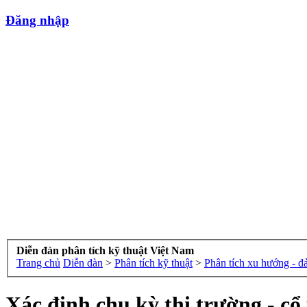
Đăng nhập
Diễn đàn phân tích kỹ thuật Việt Nam
Trang chủ
Diễn đàn
>
Phân tích kỹ thuật
>
Phân tích xu hướng - đ
Xác định chu kỳ thị trường - c