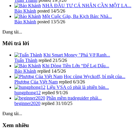
Tuấn Thành
posted
19/5/26
NHÀ ĐẦU TƯ CÁ NHÂN CẦN MỘT LA...
Bảo Khánh
posted
14/5/26
Một Cuộc Gặp, Ba Kịch Bản: Nhà...
Bảo Khánh
posted
13/5/26
Đang tải...
Mới trả lời
Khi Smart Money "Phá Vỡ Ranh...
Tuấn Thành
replied
21/5/26
Khi Dòng Tiền Lớn “Để Lại Dấu...
Bảo Khánh
replied
14/5/26
Học cùng Wyckoff, bí mật của...
Phương Của Việt Nam
replied
6/3/26
Liệu VSA có phải là phiên bản...
hungphong12
replied
9/1/26
Phần mềm tradeguider phái...
beginner2020
replied
31/10/25
Đang tải...
Xem nhiều