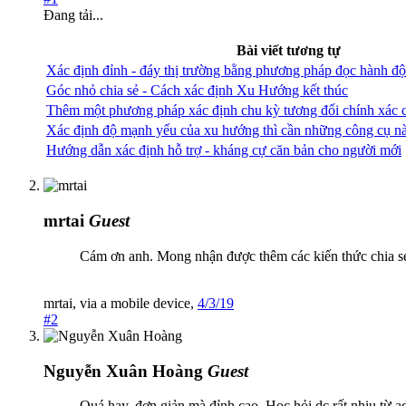
Đang tải...
Bài viết tương tự
Xác định đỉnh - đáy thị trường bằng phương pháp đọc hành độn
Góc nhỏ chia sẻ - Cách xác định Xu Hướng kết thúc
Thêm một phương pháp xác định chu kỳ tương đối chính xác 
Xác định độ mạnh yếu của xu hướng thì cần những công cụ n
Hướng dẫn xác định hỗ trợ - kháng cự căn bản cho người mới
mrtai
Guest
Cám ơn anh. Mong nhận được thêm các kiến thức chia s
mrtai
,
via
a mobile device
,
4/3/19
#2
Nguyễn Xuân Hoàng
Guest
Quá hay, đơn giản mà đỉnh cao .Học hỏi dc rất nhiu từ a