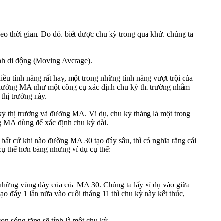
theo thời gian. Do đó, biết được chu kỳ trong quá khứ, chúng ta
ình di động (Moving Average).
u tính năng rất hay, một trong những tính năng vượt trội của
ng đường MA như một công cụ xác định chu kỳ thị trường nhằm
 thị trường này.
kỳ thị trường và đường MA. Ví dụ, chu kỳ tháng là một trong
g MA dùng để xác định chu kỳ dài.
ất cứ khi nào đường MA 30 tạo đáy sâu, thì có nghĩa rằng cái
cụ thể hơn bằng những ví dụ cụ thể:
 những vùng đáy của của MA 30. Chúng ta lấy ví dụ vào giữa
o đáy 1 lần nữa vào cuối tháng 11 thì chu kỳ này kết thúc,
on sóng tăng sẽ tính là một chu kỳ.