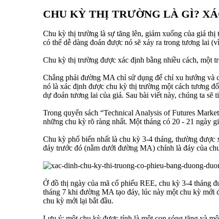
CHU KỲ THỊ TRƯỜNG LÀ GÌ? X
Chu kỳ thị trường là sự tăng lên, giảm xuống của giá thị 
có thể dễ dàng đoán được nó sẽ xảy ra trong tương lai (vì
Chu kỳ thị trường được xác định bằng nhiều cách, một t
Chẳng phải đường MA chỉ sử dụng để chỉ xu hướng và cho
nó là xác định được chu kỳ thị trường một cách tương đ
dự đoán tương lai của giá. Sau bài viết này, chúng ta sẽ 
Trong quyển sách “Technical Analysis of Futures Market
những chu kỳ rõ ràng nhất. Một tháng có 20 - 21 ngày 
Chu kỳ phổ biến nhất là chu kỳ 3-4 tháng, thường được 
đáy trước đó (nằm dưới đường MA) chính là đáy của chu kỳ
Ở đồ thị ngày của mã cổ phiếu REE, chu kỳ 3-4 tháng đư
tháng 7 khi đường MA tạo đáy, lúc này một chu kỳ mới đã
chu kỳ mới lại bắt đầu.
Lưu ý: một chu kỳ được tính là một con sóng tăng và một