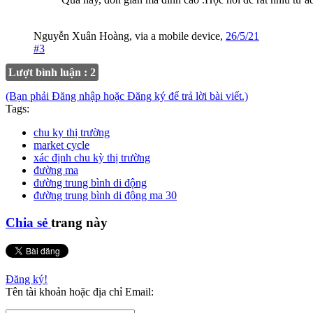
Nguyễn Xuân Hoàng
,
via
a mobile device
,
26/5/21
#3
Lượt bình luận : 2
(Bạn phải Đăng nhập hoặc Đăng ký để trả lời bài viết.)
Tags:
chu ky thị trường
market cycle
xác định chu kỳ thị trường
đường ma
đường trung bình di động
đường trung bình di động ma 30
Chia sẻ
trang này
Đăng ký!
Tên tài khoản hoặc địa chỉ Email: