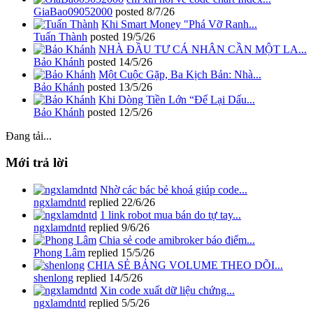
GiaBao09052000
posted
8/7/26
Khi Smart Money "Phá Vỡ Ranh...
Tuấn Thành
posted
19/5/26
NHÀ ĐẦU TƯ CÁ NHÂN CẦN MỘT LA...
Bảo Khánh
posted
14/5/26
Một Cuộc Gặp, Ba Kịch Bản: Nhà...
Bảo Khánh
posted
13/5/26
Khi Dòng Tiền Lớn “Để Lại Dấu...
Bảo Khánh
posted
12/5/26
Đang tải...
Mới trả lời
Nhờ các bác bẻ khoá giúp code...
ngxlamdntd
replied
22/6/26
1 link robot mua bán do tự tay...
ngxlamdntd
replied
9/6/26
Chia sẻ code amibroker báo điểm...
Phong Lâm
replied
15/5/26
CHIA SẺ BẢNG VOLUME THEO DÕI...
shenlong
replied
14/5/26
Xin code xuất dữ liệu chứng...
ngxlamdntd
replied
5/5/26