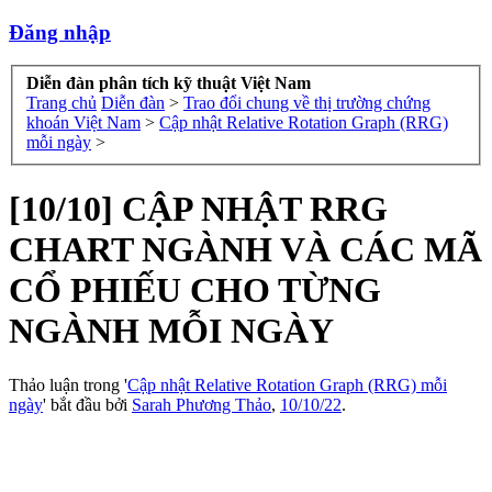
Đăng nhập
Diễn đàn phân tích kỹ thuật Việt Nam
Trang chủ
Diễn đàn
>
Trao đổi chung về thị trường chứng
khoán Việt Nam
>
Cập nhật Relative Rotation Graph (RRG)
mỗi ngày
>
[10/10] CẬP NHẬT RRG
CHART NGÀNH VÀ CÁC MÃ
CỔ PHIẾU CHO TỪNG
NGÀNH MỖI NGÀY
Thảo luận trong '
Cập nhật Relative Rotation Graph (RRG) mỗi
ngày
' bắt đầu bởi
Sarah Phương Thảo
,
10/10/22
.