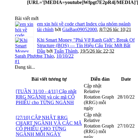
[URL='[MEDIA=youtube]Wfpgt7E2pR4[/MEDIA]'
Bài viết mới
em xin hỏi về code chart Index của nhóm ngành
tài chính
bởi
GiaBao09052000
,
8/7/26 lúc 10:21
Khi Smart Money "Phá Vỡ Ranh Giới": Break Of
Structure (BOS) — Tín Hiệu Cấu Trúc Mới Bắt
Đầu
bởi
Tuấn Thành
,
19/5/26 lúc 22:32
Sarah Phương Thảo
,
10/10/22
#1
Đang tải...
Bài viết tương tự
Diễn đàn
Date
Cập nhật
[TUẦN 31/10 - 4/11] Cập nhật
Relative
RRG NGÀNH và các mã CỔ
Rotation Graph
28/10/22
PHIẾU cho TỪNG NGÀNH
(RRG) mỗi
ngày
Cập nhật
[27/10] CẬP NHẬT RRG
Relative
CHART NGÀNH VÀ CÁC MÃ
Rotation Graph
27/10/22
CỔ PHIẾU CHO TỪNG
(RRG) mỗi
NGÀNH MỖI NGÀY
ngày