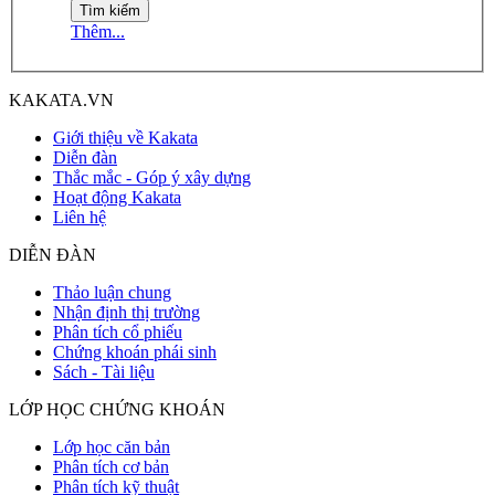
Thêm...
KAKATA.VN
Giới thiệu về Kakata
Diễn đàn
Thắc mắc - Góp ý xây dựng
Hoạt động Kakata
Liên hệ
DIỄN ĐÀN
Thảo luận chung
Nhận định thị trường
Phân tích cổ phiếu
Chứng khoán phái sinh
Sách - Tài liệu
LỚP HỌC CHỨNG KHOÁN
Lớp học căn bản
Phân tích cơ bản
Phân tích kỹ thuật