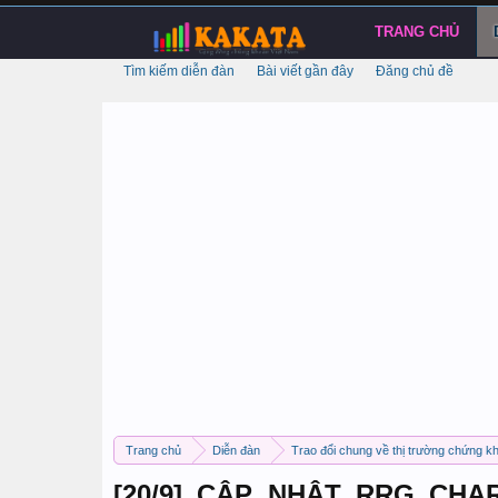
TRANG CHỦ
Tìm kiếm diễn đàn
Bài viết gần đây
Đăng chủ đề
Trang chủ
Diễn đàn
Trao đổi chung về thị trường chứng k
[20/9] CẬP NHẬT RRG CH