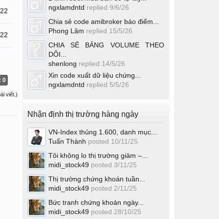
ngxlamdntd
replied
9/6/26
/22
Chia sẻ code amibroker báo điểm...
Phong Lâm
replied
15/5/26
/22
CHIA SẺ BẢNG VOLUME THEO
DÕI...
shenlong
replied
14/5/26
Xin code xuất dữ liệu chứng...
: 0
ngxlamdntd
replied
5/5/26
i viết.)
Nhận định thị trường hàng ngày
VN-Index thủng 1.600, danh mục...
Tuấn Thành
posted
10/11/25
Tôi không lo thị trường giảm –...
midi_stock49
posted
3/11/25
Thị trường chứng khoán tuần...
midi_stock49
posted
2/11/25
Bức tranh chứng khoán ngày...
midi_stock49
posted
28/10/25