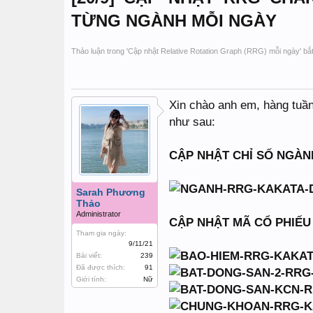
TỪNG NGÀNH MỖI NGÀY
Thảo luận trong '
Cập nhật Relative Rotation Graph (RRG) mỗi ngày
' b
Xin chào anh em, hàng tuần
như sau:
CẬP NHẬT CHỈ SỐ NGÀNH
Sarah Phương
Thảo
Administrator
CẬP NHẬT MÃ CỔ PHIẾU
Tham gia ngày:
9/11/21
Bài viết:
239
Đã được thích:
91
Giới tính:
Nữ