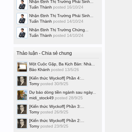
Nhận Định Thị Trường Phái Sinh...
Tuấn Thành
posted
16/10/24
Nhận Định Thị Trường Phái Sinh...
Tuấn Thành
posted
14/10/24
Nhận Định Thị Trường Chứng...
Tuấn Thành
posted
14/10/24
Thảo luận - Chia sẻ chung
Một Cuộc Gặp, Ba Kịch Bản: Nhà...
Bảo Khánh
posted
13/5/26
[Kiến thức Wyckoff] Phần 4:...
Tomy
posted
30/9/25
Dự báo dòng tiền ngành sau ngày...
midi_stock49
posted
28/9/25
[Kiến thức Wyckoff] Phần 3:...
Tomy
posted
26/9/25
[Kiến thức Wyckoff] Phần 2:...
Tomy
posted
23/9/25