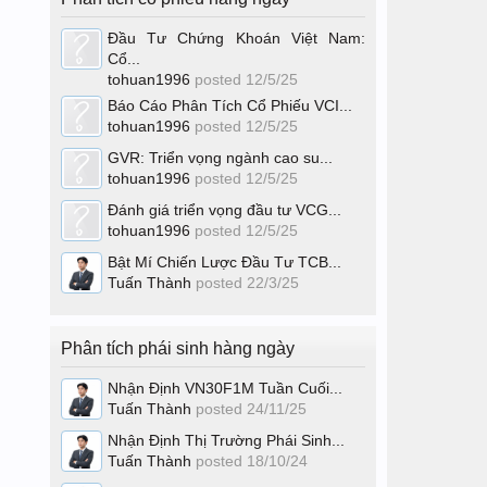
Đầu Tư Chứng Khoán Việt Nam:
Cổ...
tohuan1996
posted
12/5/25
Báo Cáo Phân Tích Cổ Phiếu VCI...
tohuan1996
posted
12/5/25
GVR: Triển vọng ngành cao su...
tohuan1996
posted
12/5/25
Đánh giá triển vọng đầu tư VCG...
tohuan1996
posted
12/5/25
Bật Mí Chiến Lược Đầu Tư TCB...
Tuấn Thành
posted
22/3/25
Phân tích phái sinh hàng ngày
Nhận Định VN30F1M Tuần Cuối...
Tuấn Thành
posted
24/11/25
Nhận Định Thị Trường Phái Sinh...
Tuấn Thành
posted
18/10/24