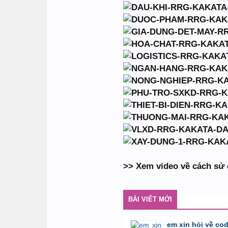
>> Xem video về cách sử 
BÀI VIẾT MỚI
em xin hỏi về co