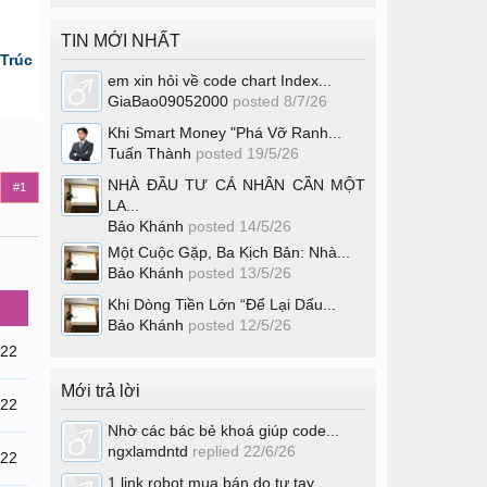
TIN MỚI NHẤT
Trúc
em xin hỏi về code chart Index...
GiaBao09052000
posted
8/7/26
Khi Smart Money "Phá Vỡ Ranh...
Tuấn Thành
posted
19/5/26
NHÀ ĐẦU TƯ CÁ NHÂN CẦN MỘT
#1
LA...
Bảo Khánh
posted
14/5/26
Một Cuộc Gặp, Ba Kịch Bản: Nhà...
Bảo Khánh
posted
13/5/26
Khi Dòng Tiền Lớn “Để Lại Dấu...
Bảo Khánh
posted
12/5/26
/22
Mới trả lời
/22
Nhờ các bác bẻ khoá giúp code...
ngxlamdntd
replied
22/6/26
/22
1 link robot mua bán do tự tay...