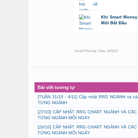
bởi
GiaBao09052000
,
8/7/26 lúc 10:21
Khi Smart Money 
Mới Bắt Đầu
bởi
Tuấn Thành
,
19/5/26 lúc 22:32
Sarah Phương Thảo
,
20/9/22
Bài viết tương tự
[TUẦN 31/10 - 4/11] Cập nhật RRG NGÀNH và c
TỪNG NGÀNH
[27/10] CẬP NHẬT RRG CHART NGÀNH VÀ CÁC
TỪNG NGÀNH MỖI NGÀY
[26/10] CẬP NHẬT RRG CHART NGÀNH VÀ CÁC
TỪNG NGÀNH MỖI NGÀY