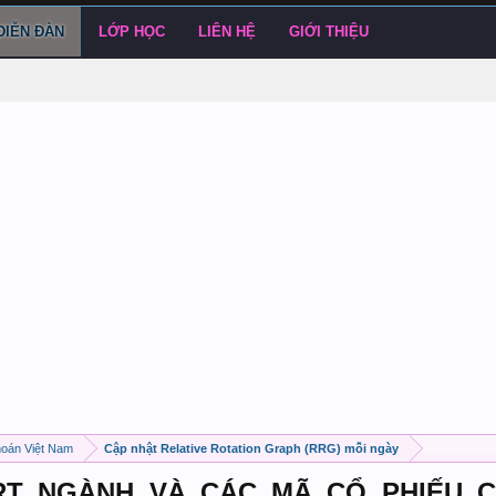
DIỄN ĐÀN
LỚP HỌC
LIÊN HỆ
GIỚI THIỆU
hoán Việt Nam
Cập nhật Relative Rotation Graph (RRG) mỗi ngày
ART NGÀNH VÀ CÁC MÃ CỔ PHIẾU 