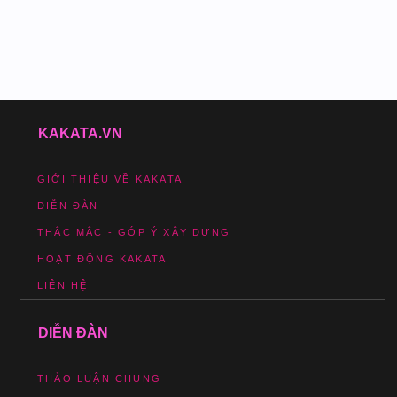
KAKATA.VN
GIỚI THIỆU VỀ KAKATA
DIỄN ĐÀN
THẮC MẮC - GÓP Ý XÂY DỰNG
HOẠT ĐỘNG KAKATA
LIÊN HỆ
DIỄN ĐÀN
THẢO LUẬN CHUNG