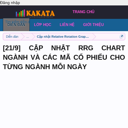
Đăng nhập
TRANG CHỦ
Tìm kiếm diễn đàn
Bài viết gần đây
Đăng chủ đề
DIỄN ĐÀN
LỚP HỌC
LIÊN HỆ
GIỚI THIỆU
Diễn đàn
...
Cập nhật Relative Rotation Graph (RRG) mỗi ngày
[21/9] CẬP NHẬT RRG CHART
NGÀNH VÀ CÁC MÃ CỔ PHIẾU CHO
TỪNG NGÀNH MỖI NGÀY