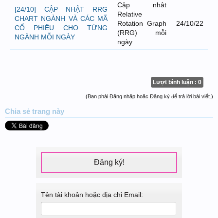
Cập nhật
[24/10] CẬP NHẬT RRG
Relative
CHART NGÀNH VÀ CÁC MÃ
Rotation Graph
24/10/22
CỔ PHIẾU CHO TỪNG
(RRG) mỗi
NGÀNH MỖI NGÀY
ngày
Lượt bình luận : 0
(Bạn phải Đăng nhập hoặc Đăng ký để trả lời bài viết.)
Chia sẻ
trang này
Đăng ký!
Tên tài khoản hoặc địa chỉ Email: