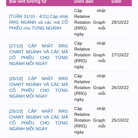
Bài viết tương tự
Diễn đàn
Date
Cập nhật
[TUẦN 31/10 - 4/11] Cập nhật
Relative
RRG NGÀNH và các mã CỔ
Rotation Graph
28/10/22
PHIẾU cho TỪNG NGÀNH
(RRG) mỗi
ngày
Cập nhật
[27/10] CẬP NHẬT RRG
Relative
CHART NGÀNH VÀ CÁC MÃ
Rotation Graph
27/10/22
CỔ PHIẾU CHO TỪNG
(RRG) mỗi
NGÀNH MỖI NGÀY
ngày
Cập nhật
[26/10] CẬP NHẬT RRG
Relative
CHART NGÀNH VÀ CÁC MÃ
Rotation Graph
26/10/22
CỔ PHIẾU CHO TỪNG
(RRG) mỗi
NGÀNH MỖI NGÀY
ngày
Cập nhật
[25/10] CẬP NHẬT RRG
Relative
CHART NGÀNH VÀ CÁC MÃ
Rotation Graph
25/10/22
CỔ PHIẾU CHO TỪNG
(RRG) mỗi
NGÀNH MỖI NGÀY
ngày