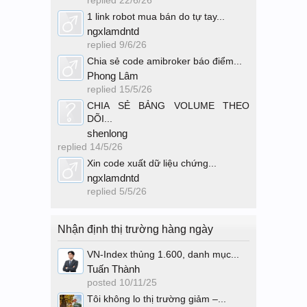
replied
22/6/26
1 link robot mua bán do tự tay...
ngxlamdntd
replied
9/6/26
Chia sẻ code amibroker báo điểm...
Phong Lâm
replied
15/5/26
CHIA SẺ BẢNG VOLUME THEO
DÕI...
shenlong
replied
14/5/26
Xin code xuất dữ liệu chứng...
ngxlamdntd
replied
5/5/26
Nhận định thị trường hàng ngày
VN-Index thủng 1.600, danh mục...
Tuấn Thành
posted
10/11/25
Tôi không lo thị trường giảm –...