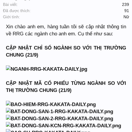
Bài viết:
239
Đã được thích:
91
Giới tính:
Nữ
Xin chào anh em, hàng tuần tôi sẽ cập nhật thông tin
về RRG các ngành cho anh em. Cụ thể như sau:
CẬP NHẬT CHỈ SỐ NGÀNH SO VỚI THỊ TRƯỜNG
CHUNG (21/9)
CẬP NHẬT MÃ CỔ PHIẾU TỪNG NGÀNH SO VỚI
THỊ TRƯỜNG CHUNG (21/9)