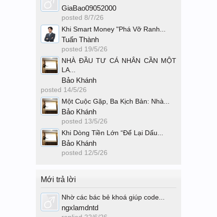
GiaBao09052000
posted
8/7/26
Khi Smart Money "Phá Vỡ Ranh...
Tuấn Thành
posted
19/5/26
NHÀ ĐẦU TƯ CÁ NHÂN CẦN MỘT
LA...
Bảo Khánh
posted
14/5/26
Một Cuộc Gặp, Ba Kịch Bản: Nhà...
Bảo Khánh
posted
13/5/26
Khi Dòng Tiền Lớn “Để Lại Dấu...
Bảo Khánh
posted
12/5/26
Mới trả lời
Nhờ các bác bẻ khoá giúp code...
ngxlamdntd