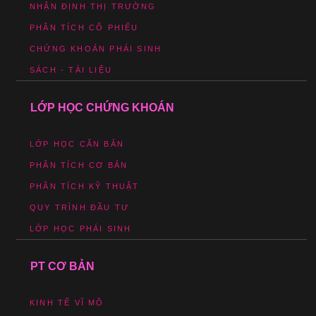
NHẬN ĐỊNH THỊ TRƯỜNG
PHÂN TÍCH CỔ PHIẾU
CHỨNG KHOÁN PHÁI SINH
SÁCH - TÀI LIỆU
LỚP HỌC CHỨNG KHOÁN
LỚP HỌC CĂN BẢN
PHÂN TÍCH CƠ BẢN
PHÂN TÍCH KỸ THUẬT
QUY TRÌNH ĐẦU TƯ
LỚP HỌC PHÁI SINH
PT CƠ BẢN
KINH TẾ VĨ MÔ