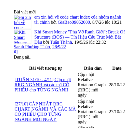
Bài viết mới
em xin hỏi về code chart Index của nhóm ngành
tài chính
bởi
GiaBao09052000
,
8/7/26 lúc 10:21
Khi Smart Money "Phá Vỡ Ranh Giới": Break Of
Structure (BOS) — Tín Hiệu Cấu Trúc Mới Bắt
Đầu
bởi
Tuấn Thành
,
19/5/26 lúc 22:32
Sarah Phương Thảo
,
26/9/22
#1
Đang tải...
Bài viết tương tự
Diễn đàn
Date
Cập nhật
[TUẦN 31/10 - 4/11] Cập nhật
Relative
RRG NGÀNH và các mã CỔ
Rotation Graph
28/10/22
PHIẾU cho TỪNG NGÀNH
(RRG) mỗi
ngày
Cập nhật
[27/10] CẬP NHẬT RRG
Relative
CHART NGÀNH VÀ CÁC MÃ
Rotation Graph
27/10/22
CỔ PHIẾU CHO TỪNG
(RRG) mỗi
NGÀNH MỖI NGÀY
ngày