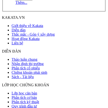
Thêm...
KAKATA.VN
Giới thiệu về Kakata
Diễn đàn
Thắc mắc - Góp ý xây dựng
Hoạt động Kakata
Liên hệ
DIỄN ĐÀN
Thảo luận chung
Nhận định thị trường
Phân tích cổ phiếu
Chứng khoán phái sinh
Sách - Tài liệu
LỚP HỌC CHỨNG KHOÁN
Lớp học căn bản
Phân tích cơ bản
Phân tích kỹ thuật
Quy trình đầu tư