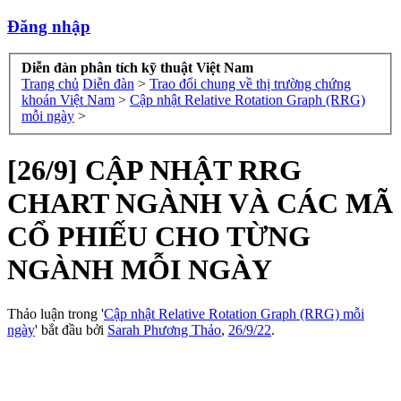
Đăng nhập
Diễn đàn phân tích kỹ thuật Việt Nam
Trang chủ
Diễn đàn
>
Trao đổi chung về thị trường chứng
khoán Việt Nam
>
Cập nhật Relative Rotation Graph (RRG)
mỗi ngày
>
[26/9] CẬP NHẬT RRG
CHART NGÀNH VÀ CÁC MÃ
CỔ PHIẾU CHO TỪNG
NGÀNH MỖI NGÀY
Thảo luận trong '
Cập nhật Relative Rotation Graph (RRG) mỗi
ngày
' bắt đầu bởi
Sarah Phương Thảo
,
26/9/22
.