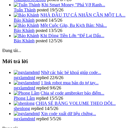
Khi Smart Money "Phá Vỡ Ranh...
Tuấn Thành
posted
19/5/26
NHÀ ĐẦU TƯ CÁ NHÂN CẦN MỘT LA...
Bảo Khánh
posted
14/5/26
Một Cuộc Gặp, Ba Kịch Bản: Nhà...
Bảo Khánh
posted
13/5/26
Khi Dòng Tiền Lớn “Để Lại Dấu...
Bảo Khánh
posted
12/5/26
Đang tải...
Mới trả lời
Nhờ các bác bẻ khoá giúp code...
ngxlamdntd
replied
22/6/26
1 link robot mua bán do tự tay...
ngxlamdntd
replied
9/6/26
Chia sẻ code amibroker báo điểm...
Phong Lâm
replied
15/5/26
CHIA SẺ BẢNG VOLUME THEO DÕI...
shenlong
replied
14/5/26
Xin code xuất dữ liệu chứng...
ngxlamdntd
replied
5/5/26