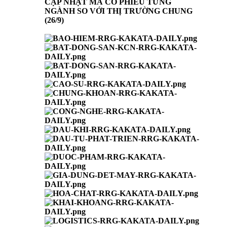
CẬP NHẬT MÃ CỔ PHIẾU TỪNG
NGÀNH SO VỚI THỊ TRƯỜNG CHUNG
(26/9)