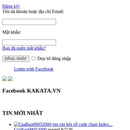
Đăng ký!
Tên tài khoản hoặc địa chỉ Email:
Mật khẩu:
Bạn đã quên mật khẩu?
Duy trì đăng nhập
Login with Facebook
Facebook KAKATA.VN
TIN MỚI NHẤT
em xin hỏi về code chart Index...
GiaBao09052000
posted
8/7/26