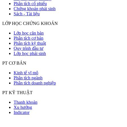
Phân tích cổ phiếu
Chứng khoán phái sinh
Sách - Tài liệu
LỚP HỌC CHỨNG KHOÁN
Lớp học căn bản
Phân tích cơ bản
Phân tích kỹ thuật
Quy trình đầu tư
Lớp học phái sinh
PT CƠ BẢN
Kinh tế vĩ mô
Phân tích ngành
Phân tích doanh nghiệp
PT KỸ THUẬT
Thanh khoản
Xu hướng
Indicator