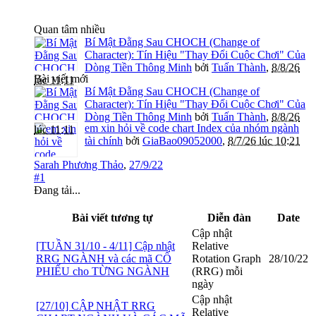
Quan tâm nhiều
Bí Mật Đằng Sau CHOCH (Change of
Character): Tín Hiệu "Thay Đổi Cuộc Chơi" Của
Dòng Tiền Thông Minh
bởi
Tuấn Thành
,
8/8/26
Bài viết mới
lúc 11:11
Bí Mật Đằng Sau CHOCH (Change of
Character): Tín Hiệu "Thay Đổi Cuộc Chơi" Của
Dòng Tiền Thông Minh
bởi
Tuấn Thành
,
8/8/26
em xin hỏi về code chart Index của nhóm ngành
lúc 11:11
tài chính
bởi
GiaBao09052000
,
8/7/26 lúc 10:21
Sarah Phương Thảo
,
27/9/22
#1
Đang tải...
Bài viết tương tự
Diễn đàn
Date
Cập nhật
[TUẦN 31/10 - 4/11] Cập nhật
Relative
RRG NGÀNH và các mã CỔ
Rotation Graph
28/10/22
PHIẾU cho TỪNG NGÀNH
(RRG) mỗi
ngày
Cập nhật
[27/10] CẬP NHẬT RRG
Relative