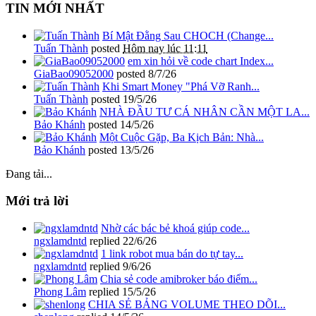
TIN MỚI NHẤT
Bí Mật Đằng Sau CHOCH (Change...
Tuấn Thành
posted
Hôm nay lúc 11:11
em xin hỏi về code chart Index...
GiaBao09052000
posted
8/7/26
Khi Smart Money "Phá Vỡ Ranh...
Tuấn Thành
posted
19/5/26
NHÀ ĐẦU TƯ CÁ NHÂN CẦN MỘT LA...
Bảo Khánh
posted
14/5/26
Một Cuộc Gặp, Ba Kịch Bản: Nhà...
Bảo Khánh
posted
13/5/26
Đang tải...
Mới trả lời
Nhờ các bác bẻ khoá giúp code...
ngxlamdntd
replied
22/6/26
1 link robot mua bán do tự tay...
ngxlamdntd
replied
9/6/26
Chia sẻ code amibroker báo điểm...
Phong Lâm
replied
15/5/26
CHIA SẺ BẢNG VOLUME THEO DÕI...