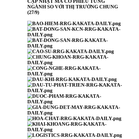
CẬP NHẬT MÃ CỔ PHIẾU TỪNG
NGÀNH SO VỚI THỊ TRƯỜNG CHUNG
(27/9)