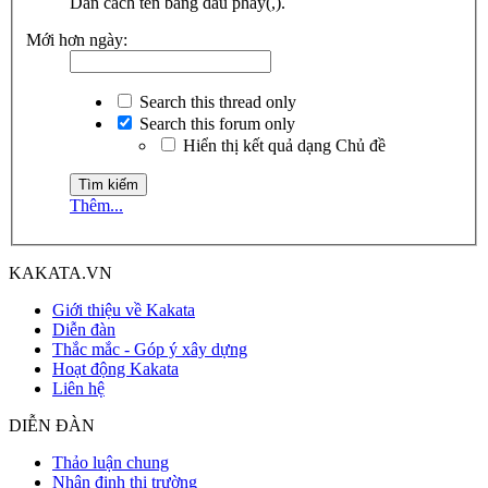
Dãn cách tên bằng dấu phẩy(,).
Mới hơn ngày:
Search this thread only
Search this forum only
Hiển thị kết quả dạng Chủ đề
Thêm...
KAKATA.VN
Giới thiệu về Kakata
Diễn đàn
Thắc mắc - Góp ý xây dựng
Hoạt động Kakata
Liên hệ
DIỄN ĐÀN
Thảo luận chung
Nhận định thị trường