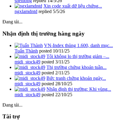
shenlong
replied
14/5/26
Xin code xuất dữ liệu chứng...
ngxlamdntd
replied
5/5/26
Đang tải...
Nhận định thị trường hàng ngày
VN-Index thủng 1.600, danh mục...
Tuấn Thành
posted
10/11/25
Tôi không lo thị trường giảm –...
midi_stock49
posted
3/11/25
Thị trường chứng khoán tuần...
midi_stock49
posted
2/11/25
Bức tranh chứng khoán ngày...
midi_stock49
posted
28/10/25
Nhận định thị trường: Khi vùng...
midi_stock49
posted
22/10/25
Đang tải...
Tài trợ