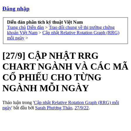
Đăng nhập
Diễn đàn phân tích kỹ thuật Việt Nam
Trang chủ
Diễn đàn
>
Trao đổi chung về thị trường chứng
khoán Việt Nam
>
Cập nhật Relative Rotation Graph (RRG)
mỗi ngày
>
[27/9] CẬP NHẬT RRG
CHART NGÀNH VÀ CÁC MÃ
CỔ PHIẾU CHO TỪNG
NGÀNH MỖI NGÀY
Thảo luận trong '
Cập nhật Relative Rotation Graph (RRG) mỗi
ngày
' bắt đầu bởi
Sarah Phương Thảo
,
27/9/22
.