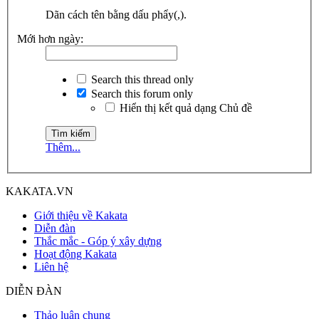
Dãn cách tên bằng dấu phẩy(,).
Mới hơn ngày:
Search this thread only
Search this forum only
Hiển thị kết quả dạng Chủ đề
Thêm...
KAKATA.VN
Giới thiệu về Kakata
Diễn đàn
Thắc mắc - Góp ý xây dựng
Hoạt động Kakata
Liên hệ
DIỄN ĐÀN
Thảo luận chung