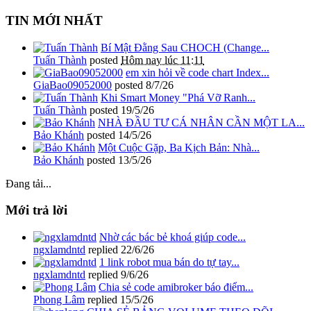
TIN MỚI NHẤT
Bí Mật Đằng Sau CHOCH (Change...
Tuấn Thành
posted
Hôm nay lúc 11:11
em xin hỏi về code chart Index...
GiaBao09052000
posted
8/7/26
Khi Smart Money "Phá Vỡ Ranh...
Tuấn Thành
posted
19/5/26
NHÀ ĐẦU TƯ CÁ NHÂN CẦN MỘT LA...
Bảo Khánh
posted
14/5/26
Một Cuộc Gặp, Ba Kịch Bản: Nhà...
Bảo Khánh
posted
13/5/26
Đang tải...
Mới trả lời
Nhờ các bác bẻ khoá giúp code...
ngxlamdntd
replied
22/6/26
1 link robot mua bán do tự tay...
ngxlamdntd
replied
9/6/26
Chia sẻ code amibroker báo điểm...
Phong Lâm
replied
15/5/26