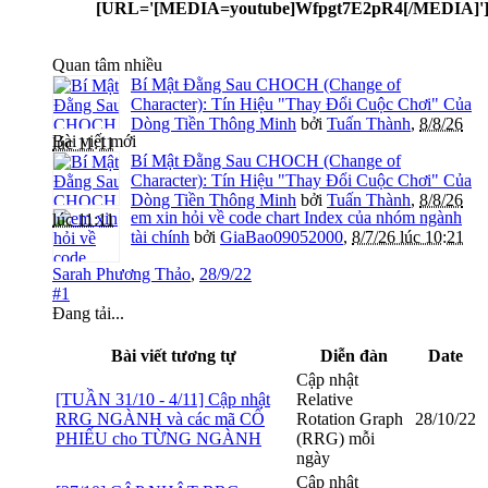
[URL='[MEDIA=youtube]Wfpgt7E2pR4[/MEDIA]'
Quan tâm nhiều
Bí Mật Đằng Sau CHOCH (Change of
Character): Tín Hiệu "Thay Đổi Cuộc Chơi" Của
Dòng Tiền Thông Minh
bởi
Tuấn Thành
,
8/8/26
Bài viết mới
lúc 11:11
Bí Mật Đằng Sau CHOCH (Change of
Character): Tín Hiệu "Thay Đổi Cuộc Chơi" Của
Dòng Tiền Thông Minh
bởi
Tuấn Thành
,
8/8/26
em xin hỏi về code chart Index của nhóm ngành
lúc 11:11
tài chính
bởi
GiaBao09052000
,
8/7/26 lúc 10:21
Sarah Phương Thảo
,
28/9/22
#1
Đang tải...
Bài viết tương tự
Diễn đàn
Date
Cập nhật
[TUẦN 31/10 - 4/11] Cập nhật
Relative
RRG NGÀNH và các mã CỔ
Rotation Graph
28/10/22
PHIẾU cho TỪNG NGÀNH
(RRG) mỗi
ngày
Cập nhật