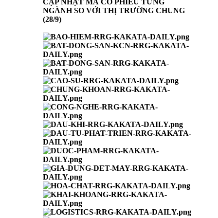
CẬP NHẬT MÃ CỔ PHIẾU TỪNG
NGÀNH SO VỚI THỊ TRƯỜNG CHUNG
(28/9)