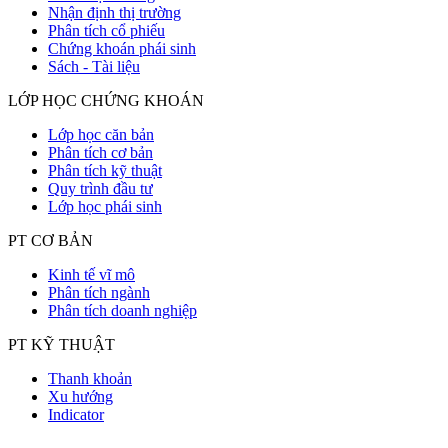
Nhận định thị trường
Phân tích cổ phiếu
Chứng khoán phái sinh
Sách - Tài liệu
LỚP HỌC CHỨNG KHOÁN
Lớp học căn bản
Phân tích cơ bản
Phân tích kỹ thuật
Quy trình đầu tư
Lớp học phái sinh
PT CƠ BẢN
Kinh tế vĩ mô
Phân tích ngành
Phân tích doanh nghiệp
PT KỸ THUẬT
Thanh khoản
Xu hướng
Indicator