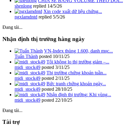
CHIA SẺ BẢNG VOLUME THEO DÕI...
shenlong
replied
14/5/26
Xin code xuất dữ liệu chứng...
ngxlamdntd
replied
5/5/26
Đang tải...
Nhận định thị trường hàng ngày
VN-Index thủng 1.600, danh mục...
Tuấn Thành
posted
10/11/25
Tôi không lo thị trường giảm –...
midi_stock49
posted
3/11/25
Thị trường chứng khoán tuần...
midi_stock49
posted
2/11/25
Bức tranh chứng khoán ngày...
midi_stock49
posted
28/10/25
Nhận định thị trường: Khi vùng...
midi_stock49
posted
22/10/25
Đang tải...
Tài trợ