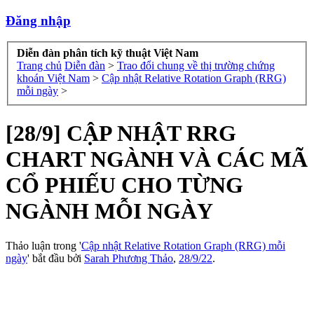
Đăng nhập
Diễn đàn phân tích kỹ thuật Việt Nam
Trang chủ
Diễn đàn
>
Trao đổi chung về thị trường chứng
khoán Việt Nam
>
Cập nhật Relative Rotation Graph (RRG)
mỗi ngày
>
[28/9] CẬP NHẬT RRG
CHART NGÀNH VÀ CÁC MÃ
CỔ PHIẾU CHO TỪNG
NGÀNH MỖI NGÀY
Thảo luận trong '
Cập nhật Relative Rotation Graph (RRG) mỗi
ngày
' bắt đầu bởi
Sarah Phương Thảo
,
28/9/22
.