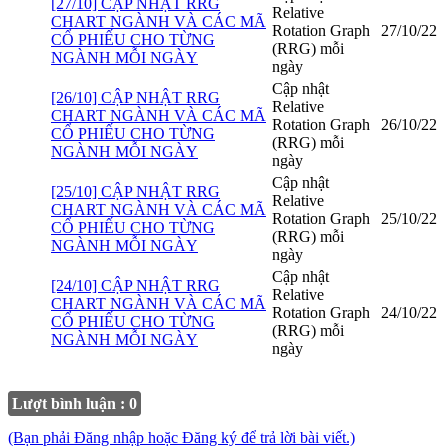
[27/10] CẬP NHẬT RRG
Relative
CHART NGÀNH VÀ CÁC MÃ
Rotation Graph
27/10/22
CỔ PHIẾU CHO TỪNG
(RRG) mỗi
NGÀNH MỖI NGÀY
ngày
Cập nhật
[26/10] CẬP NHẬT RRG
Relative
CHART NGÀNH VÀ CÁC MÃ
Rotation Graph
26/10/22
CỔ PHIẾU CHO TỪNG
(RRG) mỗi
NGÀNH MỖI NGÀY
ngày
Cập nhật
[25/10] CẬP NHẬT RRG
Relative
CHART NGÀNH VÀ CÁC MÃ
Rotation Graph
25/10/22
CỔ PHIẾU CHO TỪNG
(RRG) mỗi
NGÀNH MỖI NGÀY
ngày
Cập nhật
[24/10] CẬP NHẬT RRG
Relative
CHART NGÀNH VÀ CÁC MÃ
Rotation Graph
24/10/22
CỔ PHIẾU CHO TỪNG
(RRG) mỗi
NGÀNH MỖI NGÀY
ngày
Lượt bình luận : 0
(Bạn phải Đăng nhập hoặc Đăng ký để trả lời bài viết.)