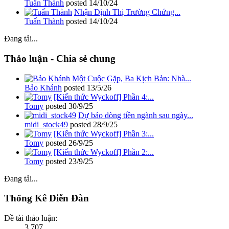
Tuấn Thành
posted
14/10/24
Nhận Định Thị Trường Chứng...
Tuấn Thành
posted
14/10/24
Đang tải...
Thảo luận - Chia sẻ chung
Một Cuộc Gặp, Ba Kịch Bản: Nhà...
Bảo Khánh
posted
13/5/26
[Kiến thức Wyckoff] Phần 4:...
Tomy
posted
30/9/25
Dự báo dòng tiền ngành sau ngày...
midi_stock49
posted
28/9/25
[Kiến thức Wyckoff] Phần 3:...
Tomy
posted
26/9/25
[Kiến thức Wyckoff] Phần 2:...
Tomy
posted
23/9/25
Đang tải...
Thống Kê Diễn Đàn
Đề tài thảo luận:
3,707