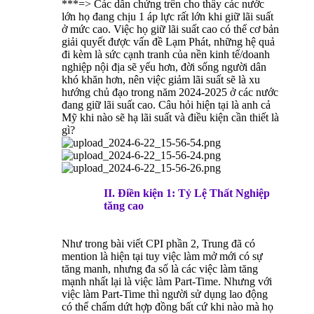
***=> Các dẫn chứng trên cho thấy các nước
lớn họ đang chịu 1 áp lực rất lớn khi giữ lãi suất
ở mức cao. Việc họ giữ lãi suất cao có thể cơ bản
giải quyết được vấn đề Lạm Phát, những hệ quả
đi kèm là sức cạnh tranh của nền kinh tế/doanh
nghiệp nội địa sẽ yếu hơn, đời sống người dân
khó khăn hơn, nên việc giảm lãi suất sẽ là xu
hướng chủ đạo trong năm 2024-2025 ở các nước
đang giữ lãi suất cao. Câu hỏi hiện tại là anh cả
Mỹ khi nào sẽ hạ lãi suất và điều kiện cần thiết là
gì?
II. Điền kiện 1: Tỷ Lệ Thất Nghiệp
tăng cao
Như trong bài viết CPI phần 2, Trung đã có
mention là hiện tại tuy việc làm mở mới có sự
tăng manh, nhưng đa số là các việc làm tăng
mạnh nhất lại là việc làm Part-Time. Nhưng với
việc làm Part-Time thì người sử dụng lao động
có thể chấm dứt hợp đồng bất cứ khi nào mà họ