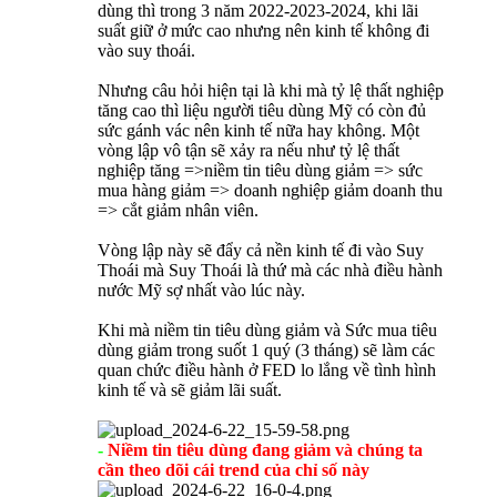
dùng thì trong 3 năm 2022-2023-2024, khi lãi
suất giữ ở mức cao nhưng nên kinh tế không đi
vào suy thoái.
Nhưng câu hỏi hiện tại là khi mà tỷ lệ thất nghiệp
tăng cao thì liệu người tiêu dùng Mỹ có còn đủ
sức gánh vác nên kinh tế nữa hay không. Một
vòng lập vô tận sẽ xảy ra nếu như tỷ lệ thất
nghiệp tăng =>niềm tin tiêu dùng giảm => sức
mua hàng giảm => doanh nghiệp giảm doanh thu
=> cắt giảm nhân viên.
Vòng lập này sẽ đẩy cả nền kinh tế đi vào Suy
Thoái mà Suy Thoái là thứ mà các nhà điều hành
nước Mỹ sợ nhất vào lúc này.
Khi mà niềm tin tiêu dùng giảm và Sức mua tiêu
dùng giảm trong suốt 1 quý (3 tháng) sẽ làm các
quan chức điều hành ở FED lo lắng về tình hình
kinh tế và sẽ giảm lãi suất.
-
Niềm tin tiêu dùng đang giảm và chúng ta
cần theo dõi cái trend của chỉ số này