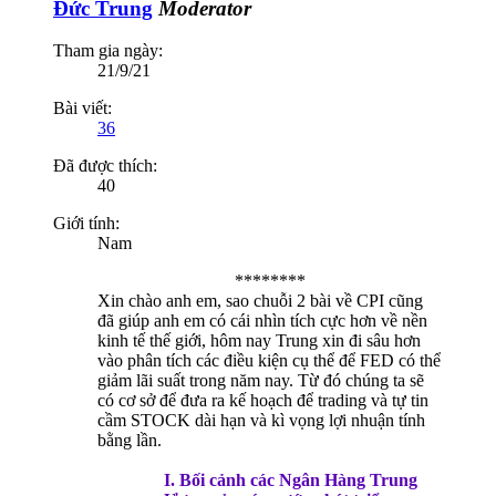
Đức Trung
Moderator
Tham gia ngày:
21/9/21
Bài viết:
36
Đã được thích:
40
Giới tính:
Nam
********​
Xin chào anh em, sao chuỗi 2 bài về CPI cũng
đã giúp anh em có cái nhìn tích cực hơn về nền
kinh tế thế giới, hôm nay Trung xin đi sâu hơn
vào phân tích các điều kiện cụ thể để FED có thể
giảm lãi suất trong năm nay. Từ đó chúng ta sẽ
có cơ sở để đưa ra kế hoạch để trading và tự tin
cầm STOCK dài hạn và kì vọng lợi nhuận tính
bằng lần.
I. Bối cảnh các Ngân Hàng Trung