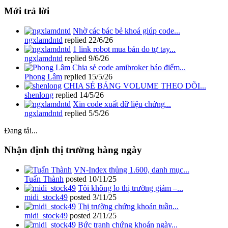
Mới trả lời
Nhờ các bác bẻ khoá giúp code...
ngxlamdntd
replied
22/6/26
1 link robot mua bán do tự tay...
ngxlamdntd
replied
9/6/26
Chia sẻ code amibroker báo điểm...
Phong Lâm
replied
15/5/26
CHIA SẺ BẢNG VOLUME THEO DÕI...
shenlong
replied
14/5/26
Xin code xuất dữ liệu chứng...
ngxlamdntd
replied
5/5/26
Đang tải...
Nhận định thị trường hàng ngày
VN-Index thủng 1.600, danh mục...
Tuấn Thành
posted
10/11/25
Tôi không lo thị trường giảm –...
midi_stock49
posted
3/11/25
Thị trường chứng khoán tuần...
midi_stock49
posted
2/11/25
Bức tranh chứng khoán ngày...