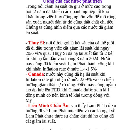
Ương của các nước phát triển
Trong bối cảnh lãi suất đã giữ ở mức cao trong
hơn 2 năm đã khiến các doanh nghiệp rất khó
khăn trong việc huy động nguồn vốn để mở rộng
sản xuất, người dân từ đó cũng thắt chặt chi tiêu.
Chúng ta cùng nhìn điểm qua các nước đã giảm
lãi suất.
-
Thụy Sĩ
: nơi được gọi là két sắt của cả thế giới
đã đi đầu trong việc cắt giảm lãi suất khi ngày
20/6 vừa qua, Thụy Sĩ đã hạ lãi suất lần từ 2 kể
từ khi hạ lần đầu vào tháng 3 năm 2024. Nước
này cũng đã kiểm soát Lạm Phát thành công khi
ghi nhận Inflation rate ở mức 1.4-1.5%
-
Canada
: nước này cũng đã hạ lãi suất khi
Inflation rate ghi nhận ở mức 2.69% và có chiều
hướng giảm thật sự rõ ràng. Điều này cũng ngầm
tạo áp lực lên FED khi Canada được xem là 1
đồng minh có nền kinh tế khá tương đồng với
Mỹ
-
Liên Minh Châu Âu
: sau thấy Lạm Phát có xu
hướng đi về Lạm Phát mục tiêu và các lo ngại về
Lạm Phát chưa thực sự chấm dứt thì họ cũng đã
cắt giảm lãi suất.