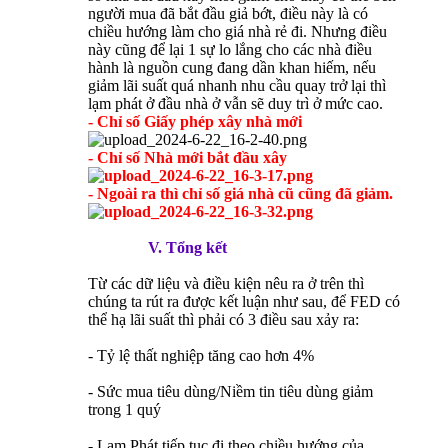
người mua đã bắt đầu giả bớt, điều này là có
chiều hướng làm cho giá nhà rẻ đi. Nhưng điều
này cũng để lại 1 sự lo lắng cho các nhà điều
hành là nguồn cung đang dần khan hiếm, nếu
giảm lãi suất quá nhanh nhu cầu quay trở lại thì
lạm phát ở đầu nhà ở vẫn sẽ duy trì ở mức cao.
- Chỉ số Giấy phép xây nhà mới
- Chỉ số Nhà mới bắt đầu xây
- Ngoài ra thì chỉ số giá nhà cũ cũng đã giảm.
V. Tổng kết
Từ các dữ liệu và điều kiện nêu ra ở trên thì
chúng ta rút ra được kết luận như sau, để FED có
thể hạ lãi suất thì phải có 3 điều sau xảy ra:
- Tỷ lệ thất nghiệp tăng cao hơn 4%
- Sức mua tiêu dùng/Niềm tin tiêu dùng giảm
trong 1 quý
- Lạm Phát tiếp tục đi theo chiều hướng của