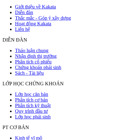
Giới thiệu về Kakata
Diễn đàn
Thắc mắc - Góp ý xây dựng
Hoạt động Kakata
Liên hệ
DIỄN ĐÀN
Thảo luận chung
Nhận định thị trường
Phân tích cổ phiếu
Chứng khoán phái sinh
Sách - Tài liệu
LỚP HỌC CHỨNG KHOÁN
Lớp học căn bản
Phân tích cơ bản
Phân tích kỹ thuật
Quy trình đầu tư
Lớp học phái sinh
PT CƠ BẢN
Kinh tế vĩ mô