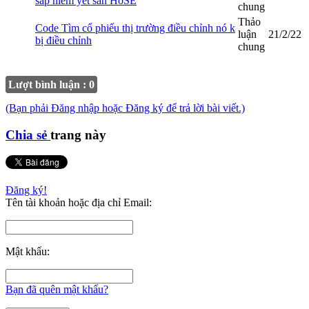
sắp niêm yết sàn HoSE
chung
Thảo
Code Tìm cổ phiếu thị trường điều chỉnh nó k
luận
21/2/22
bị điều chỉnh
chung
Lượt bình luận : 0
(Bạn phải Đăng nhập hoặc Đăng ký để trả lời bài viết.)
Chia sẻ
trang này
Đăng ký!
Tên tài khoản hoặc địa chỉ Email:
Mật khẩu:
Bạn đã quên mật khẩu?