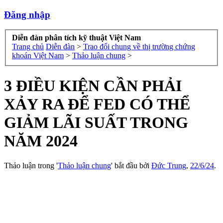
Đăng nhập
Diễn đàn phân tích kỹ thuật Việt Nam
Trang chủ
Diễn đàn
>
Trao đổi chung về thị trường chứng
khoán Việt Nam
>
Thảo luận chung
>
3 ĐIỀU KIỆN CẦN PHẢI
XẢY RA ĐỂ FED CÓ THỂ
GIẢM LÃI SUẤT TRONG
NĂM 2024
Thảo luận trong '
Thảo luận chung
' bắt đầu bởi
Đức Trung
,
22/6/24
.