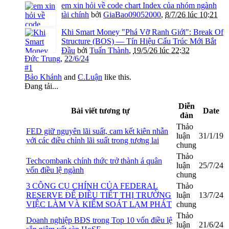
em xin hỏi về code chart Index của nhóm ngành
tài chính
bởi
GiaBao09052000
,
8/7/26 lúc 10:21
Khi Smart Money "Phá Vỡ Ranh Giới": Break Of
Structure (BOS) — Tín Hiệu Cấu Trúc Mới Bắt
Đầu
bởi
Tuấn Thành
,
19/5/26 lúc 22:32
Đức Trung
,
22/6/24
#1
Bảo Khánh
and
C.Luận
like this.
Đang tải...
Diễn
Bài viết tương tự
Date
đàn
Thảo
FED giữ nguyên lãi suất, cam kết kiên nhẫn
luận
31/1/19
với các điều chỉnh lãi suất trong tương lai
chung
Thảo
Techcombank chính thức trở thành á quân
luận
25/7/24
vốn điều lệ ngành
chung
3 CÔNG CỤ CHÍNH CỦA FEDERAL
Thảo
RESERVE ĐỂ ĐIỀU TIẾT THỊ TRƯỜNG
luận
13/7/24
VIỆC LÀM VÀ KIỂM SOÁT LẠM PHÁT
chung
Thảo
Doanh nghiệp BĐS trong Top 10 vốn điều lệ
luận
21/6/24