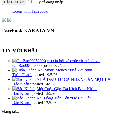
Duy trì đăng nhập
Login with Facebook
Facebook KAKATA.VN
TIN MỚI NHẤT
em xin hỏi về code chart Index...
GiaBao09052000
posted
8/7/26
Khi Smart Money "Phá Vỡ Ranh...
Tuấn Thành
posted
19/5/26
NHÀ ĐẦU TƯ CÁ NHÂN CẦN MỘT LA...
Bảo Khánh
posted
14/5/26
Một Cuộc Gặp, Ba Kịch Bản: Nhà...
Bảo Khánh
posted
13/5/26
Khi Dòng Tiền Lớn “Để Lại Dấu...
Bảo Khánh
posted
12/5/26
Đang tải...