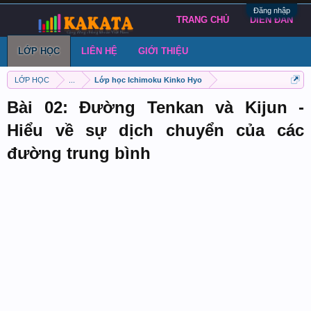
Đăng nhập
TRANG CHỦ
DIỄN ĐÀN
LỚP HỌC
LIÊN HỆ
GIỚI THIỆU
LỚP HỌC
...
Lớp học Ichimoku Kinko Hyo
Bài 02: Đường Tenkan và Kijun -
Hiểu về sự dịch chuyển của các
đường trung bình