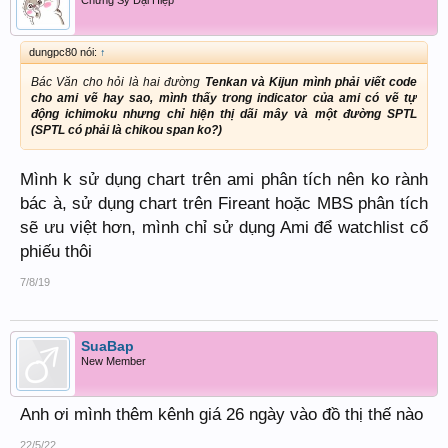
View attachment 458
+Chúng ta bắt đầu từ ngày 14.6.2018 của chỉ số SP500 bắt đầu từ
ngày này kijun đã phẳng bởi vì sau ngày này giá không vượt qua được
dungpc80 nói:
↑
mức 2789.06 nữa vì thế Kijun phẳng báo hiệu cho chúng ta biết điều
Bác Văn cho hỏi là hai đường
Tenkan và
Kijun mình phải viết code
đó.Các bạn thấy kể cả kênh giá cũng đi phẳng
cho ami vẽ hay sao, mình thấy trong indicator của ami có vẽ tự
động ichimoku nhưng chỉ hiện thị dãi mây và một đường SPTL
+Một điều đặc biệt là khi kijun bắt đầu phẳng giá có xu hướng bị hút về
(
SPTL
có phải là chikou span ko?)
nó, đây được biểu thị là sự cân bằng về giá đứng như cái tên “ichimoku
kinko hyo” “Cái nhìn thoáng qua và sự cân bằng”.
Mình k sử dụng chart trên ami phân tích nên ko rành
+Sự thay đổi của Kijun
bác à, sử dụng chart trên Fireant hoặc MBS phân tích
sẽ ưu việt hơn, mình chỉ sử dụng Ami để watchlist cổ
_Mình dung từ dân dã hơn là “nhích” lên hoặc xuống của Kijun và vì
sao có sự thay đổi đó. Có 2 tình huống làm Kijun thay đổi.
phiếu thôi
1/ Phá vỡ kênh giá cao/thấp nhất
7/8/19
trong 26 ngày
SuaBap
Mời các bạn xem hình
New Member
View attachment 459
Anh ơi mình thêm kênh giá 26 ngày vào đồ thị thế nào
+Như các bạn thấy khi giá breakout kênh thì Kijun cũng nhích lên theo
bởi vì lúc này đã có sự thay đổi “GIÁ CAO NHẤT TRONG 26 NGÀY”,
các bạn kéo lùi về 26 cây nến cộng lại chia ra sẽ thấy ngay, rất dễ hiểu
22/5/22