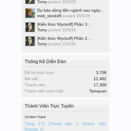
Tomy
posted
30/9/25
Dự báo dòng tiền ngành sau ngày...
midi_stock49
posted
28/9/25
[Kiến thức Wyckoff] Phần 3:...
Tomy
posted
26/9/25
[Kiến thức Wyckoff] Phần 2:...
Tomy
posted
23/9/25
Thống Kê Diễn Đàn
Đề tài thảo luận:
3,708
Bài viết:
12,462
Thành viên:
17,300
Thành viên mới nhất:
Tamquan
Thành Viên Trực Tuyến
Vũ Minh Thành
Tổng: 171 (Thành viên: 1, Khách: 165,
Robots: 5)