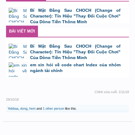
Bí Mật Đằng Sau CHOCH (Change of
Character): Tín Hiệu "Thay Đổi Cuộc Chơi"
Của Dòng Tiền Thông Minh
bởi
Tuấn Thành
,
8/8/26 lúc 11:11
BÀI VIẾT MỚI
Bí Mật Đằng Sau CHOCH (Change of
Character): Tín Hiệu "Thay Đổi Cuộc Chơi"
Của Dòng Tiền Thông Minh
bởi
Tuấn Thành
,
8/8/26 lúc 11:11
em xin hỏi về code chart Index của nhóm
ngành tài chính
bởi
GiaBao09052000
,
8/7/26 lúc 10:21
Chỉnh sửa cuối:
1/11/18
29/10/18
Yebbaa
,
dong
,
hem
and
1 other person
like this.