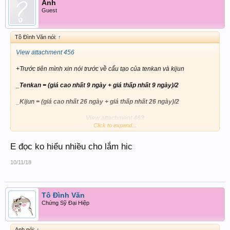
Anh
Guest
Tô Đình Văn nói:
↑
View attachment 456
+Trước tiên mình xin nói trước về cấu tạo của tenkan và kijun
_Tenkan = (giá cao nhất 9 ngày + giá thấp nhất 9 ngày)/2
_Kijun = (giá cao nhất 26 ngày + giá thấp nhất 26 ngày)/2
View attachment 463
Click to expand...
Tenkan được xem như đường Fast và Kijun là đường Slow
E đọc ko hiểu nhiều cho lắm hic
Rất đơn giản đúng không nào chỉ đơn thuần là nhưng phép tính cộng
từ nhân chia, rất dễ để hiểu vấn đề không quá khó như nhưng phép
10/11/18
tính phương Tây.
+Trông rất là đơn giản nhưng nếu biết sử dụng thì tiềm năng của nó to
lớn hơn các đường Moving Average rất nhiều.
Tô Đình Văn
Chứng Sỹ Đại Hiệp
Vì sao lại là thông số : 9- 26 -52 ?
Anh nói:
↑