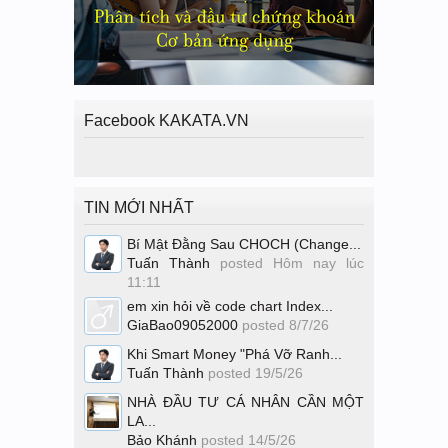
Facebook KAKATA.VN
TIN MỚI NHẤT
Bí Mật Đằng Sau CHOCH (Change...
Tuấn Thành
posted
Hôm nay lúc
11:11
em xin hỏi về code chart Index...
GiaBao09052000
posted
8/7/26
Khi Smart Money "Phá Vỡ Ranh...
Tuấn Thành
posted
19/5/26
NHÀ ĐẦU TƯ CÁ NHÂN CẦN MỘT
LA...
Bảo Khánh
posted
14/5/26