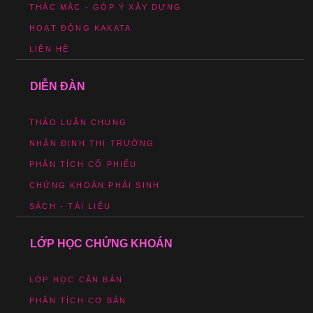
THẮC MẮC - GÓP Ý XÂY DỰNG
HOẠT ĐỘNG KAKATA
LIÊN HỆ
DIỄN ĐÀN
THẢO LUẬN CHUNG
NHẬN ĐỊNH THỊ TRƯỜNG
PHÂN TÍCH CỔ PHIẾU
CHỨNG KHOÁN PHÁI SINH
SÁCH - TÀI LIỆU
LỚP HỌC CHỨNG KHOÁN
LỚP HỌC CĂN BẢN
PHÂN TÍCH CƠ BẢN