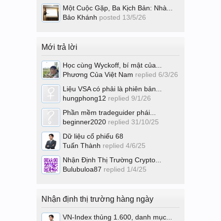
Một Cuộc Gặp, Ba Kịch Bản: Nhà...
Bảo Khánh
posted
13/5/26
Mới trả lời
Học cùng Wyckoff, bí mật của...
Phương Của Việt Nam
replied
6/3/26
Liệu VSA có phải là phiên bản...
hungphong12
replied
9/1/26
Phần mềm tradeguider phái...
beginner2020
replied
31/10/25
Dữ liệu cổ phiếu 68
Tuấn Thành
replied
4/6/25
Nhận Định Thị Trường Crypto...
Bulubuloa87
replied
1/4/25
Nhận định thị trường hàng ngày
VN-Index thủng 1.600, danh mục...