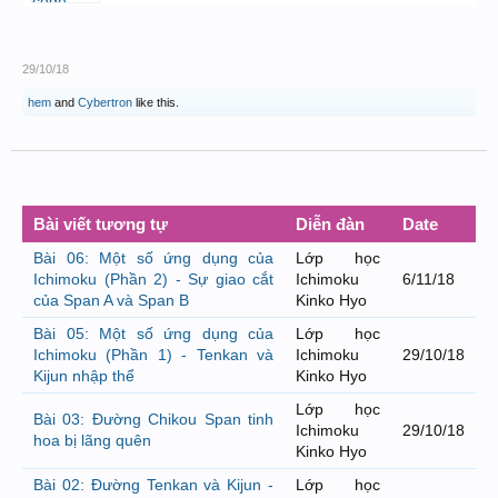
bởi
GiaBao09052000
,
8/7/26 lúc 10:21
29/10/18
hem
and
Cybertron
like this.
Bài viết tương tự
Diễn đàn
Date
Bài 06: Một số ứng dụng của
Lớp học
Ichimoku (Phần 2) - Sự giao cắt
Ichimoku
6/11/18
của Span A và Span B
Kinko Hyo
Bài 05: Một số ứng dụng của
Lớp học
Ichimoku (Phần 1) - Tenkan và
Ichimoku
29/10/18
Kijun nhập thể
Kinko Hyo
Lớp học
Bài 03: Đường Chikou Span tinh
Ichimoku
29/10/18
hoa bị lãng quên
Kinko Hyo
Bài 02: Đường Tenkan và Kijun -
Lớp học