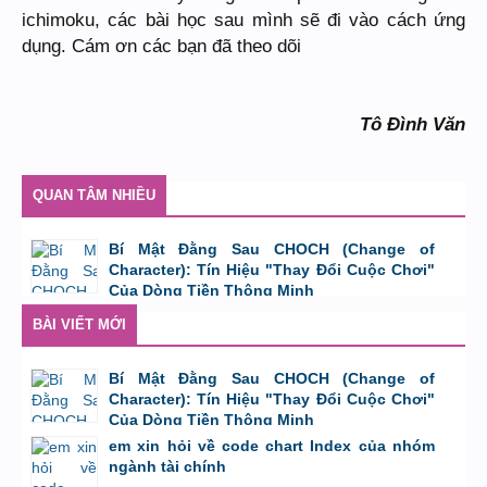
ichimoku, các bài học sau mình sẽ đi vào cách ứng
dụng. Cám ơn các bạn đã theo dõi
Tô Đình Văn
QUAN TÂM NHIỀU
Bí Mật Đằng Sau CHOCH (Change of
Character): Tín Hiệu "Thay Đổi Cuộc Chơi"
Của Dòng Tiền Thông Minh
bởi
Tuấn Thành
,
8/8/26 lúc 11:11
BÀI VIẾT MỚI
Bí Mật Đằng Sau CHOCH (Change of
Character): Tín Hiệu "Thay Đổi Cuộc Chơi"
Của Dòng Tiền Thông Minh
bởi
Tuấn Thành
,
8/8/26 lúc 11:11
em xin hỏi về code chart Index của nhóm
ngành tài chính