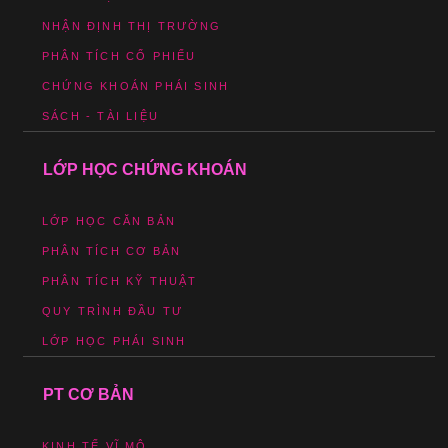
NHẬN ĐỊNH THỊ TRƯỜNG
PHÂN TÍCH CỔ PHIẾU
CHỨNG KHOÁN PHÁI SINH
SÁCH - TÀI LIỆU
LỚP HỌC CHỨNG KHOÁN
LỚP HỌC CĂN BẢN
PHÂN TÍCH CƠ BẢN
PHÂN TÍCH KỸ THUẬT
QUY TRÌNH ĐẦU TƯ
LỚP HỌC PHÁI SINH
PT CƠ BẢN
KINH TẾ VĨ MÔ