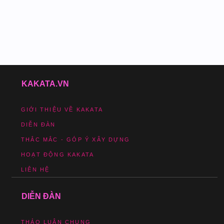
KAKATA.VN
GIỚI THIỆU VỀ KAKATA
DIỄN ĐÀN
THẮC MẮC - GÓP Ý XÂY DỰNG
HOẠT ĐỘNG KAKATA
LIÊN HỆ
DIỄN ĐÀN
THẢO LUẬN CHUNG