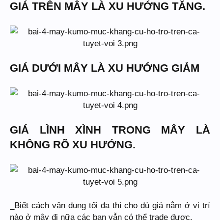
GIÁ TRÊN MÂY LÀ XU HƯỚNG TĂNG.
GIÁ DƯỚI MÂY LÀ XU HƯỚNG GIẢM
GIÁ LÌNH XÌNH TRONG MÂY LÀ
KHÔNG RÕ XU HƯỚNG.
_Biết cách vận dụng tối đa thì cho dù giá nằm ở vị trí
nào ở mây đi nữa các bạn vẫn có thể trade được.