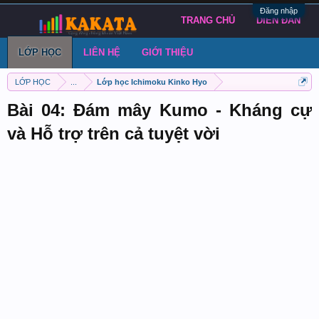
Đăng nhập
TRANG CHỦ
DIỄN ĐÀN
LỚP HỌC
LIÊN HỆ
GIỚI THIỆU
LỚP HỌC
...
Lớp học Ichimoku Kinko Hyo
Bài 04: Đám mây Kumo - Kháng cự
và Hỗ trợ trên cả tuyệt vời