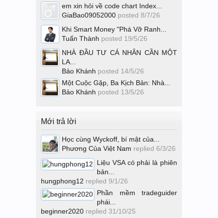
em xin hỏi về code chart Index...
GiaBao09052000
posted
8/7/26
Khi Smart Money "Phá Vỡ Ranh...
Tuấn Thành
posted
19/5/26
NHÀ ĐẦU TƯ CÁ NHÂN CẦN MỘT
LA...
Bảo Khánh
posted
14/5/26
Một Cuộc Gặp, Ba Kịch Bản: Nhà...
Bảo Khánh
posted
13/5/26
Mới trả lời
Học cùng Wyckoff, bí mật của...
Phương Của Việt Nam
replied
6/3/26
Liệu VSA có phải là phiên
bản...
hungphong12
replied
9/1/26
Phần mềm tradeguider
phái...
beginner2020
replied
31/10/25