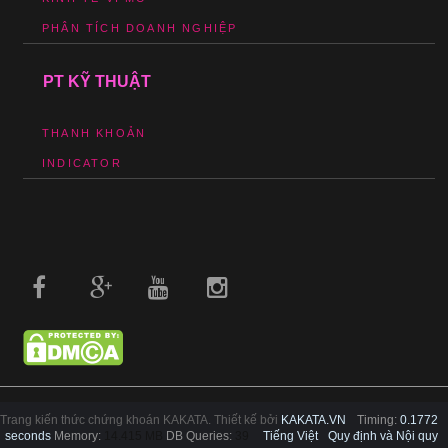
PHÂN TÍCH DOANH NGHIỆP
PT KỸ THUẬT
THANH KHOẢN
INDICATOR
Trang kiến thức chứng khoán KAKATA. Thiết kế bởi
KAKATA.VN
Timing:
0.1772
seconds
Memory:
14.415 MB
DB Queries:
39
Tiếng Việt
Quy định và Nội quy