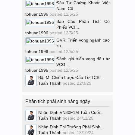
Đầu Tư Chứng Khoán Việt
Nam: Cổ...
tohuan1996
posted
12/5/25
Báo Cáo Phân Tích Cổ
Phiếu VCI...
tohuan1996
posted
12/5/25
GVR: Triển vọng ngành cao
su...
tohuan1996
posted
12/5/25
Đánh giá triển vọng đầu tư
VCG...
tohuan1996
posted
12/5/25
Bật Mí Chiến Lược Đầu Tư TCB...
Tuấn Thành
posted
22/3/25
Phân tích phái sinh hàng ngày
Nhận Định VN30F1M Tuần Cuối...
Tuấn Thành
posted
24/11/25
Nhận Định Thị Trường Phái Sinh...
Tuấn Thành
posted
18/10/24