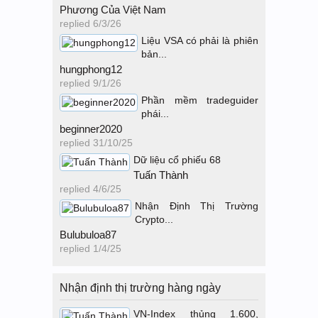
Phương Của Việt Nam
replied
6/3/26
Liệu VSA có phải là phiên
bản...
hungphong12
replied
9/1/26
Phần mềm tradeguider
phái...
beginner2020
replied
31/10/25
Dữ liệu cổ phiếu 68
Tuấn Thành
replied
4/6/25
Nhận Định Thị Trường
Crypto...
Bulubuloa87
replied
1/4/25
Nhận định thị trường hàng ngày
VN-Index thủng 1.600,