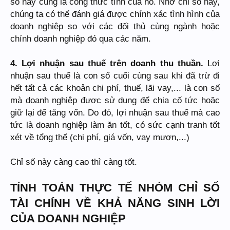
số này cũng là công thức tính của nó. Nhờ chỉ số này,
chúng ta có thể đánh giá được chính xác tình hình của
doanh nghiệp so với các đối thủ cùng ngành hoặc
chính doanh nghiệp đó qua các năm.
4. Lợi nhuận sau thuế trên doanh thu thuần.
Lợi
nhuận sau thuế là con số cuối cùng sau khi đã trừ đi
hết tất cả các khoản chi phí, thuế, lãi vay,... là con số
mà doanh nghiệp được sử dụng để chia cố tức hoặc
giữ lại để tăng vốn. Do đó, lợi nhuận sau thuế mà cao
tức là doanh nghiệp làm ăn tốt, có sức cạnh tranh tốt
xét về tổng thể (chi phí, giá vốn, vay mượn,...)
Chỉ số này càng cao thì càng tốt.
TÍNH TOÁN THỰC TẾ NHÓM CHỈ SỐ
TÀI CHÍNH VỀ KHẢ NĂNG SINH LỜI
CỦA DOANH NGHIỆP