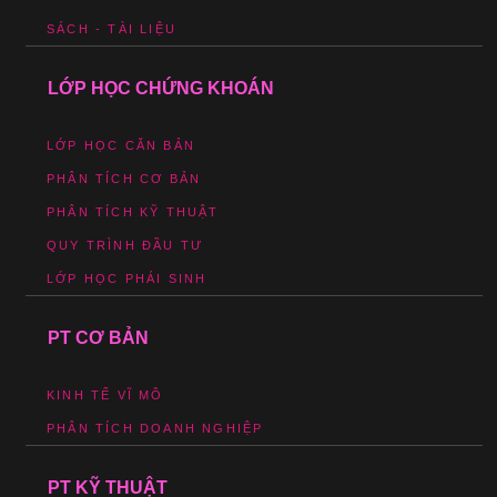
SÁCH - TÀI LIỆU
LỚP HỌC CHỨNG KHOÁN
LỚP HỌC CĂN BẢN
PHÂN TÍCH CƠ BẢN
PHÂN TÍCH KỸ THUẬT
QUY TRÌNH ĐẦU TƯ
LỚP HỌC PHÁI SINH
PT CƠ BẢN
KINH TẾ VĨ MÔ
PHÂN TÍCH DOANH NGHIỆP
PT KỸ THUẬT