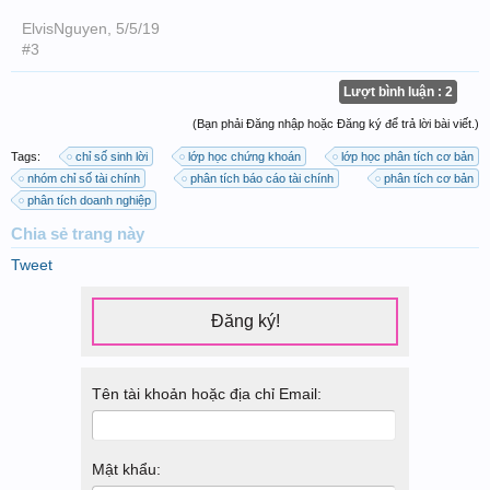
ElvisNguyen
,
5/5/19
#3
Lượt bình luận : 2
(Bạn phải Đăng nhập hoặc Đăng ký để trả lời bài viết.)
Tags:
chỉ số sinh lời
lớp học chứng khoán
lớp học phân tích cơ bản
nhóm chỉ số tài chính
phân tích báo cáo tài chính
phân tích cơ bản
phân tích doanh nghiệp
Chia sẻ
trang này
Tweet
Đăng ký!
Tên tài khoản hoặc địa chỉ Email:
Mật khẩu: