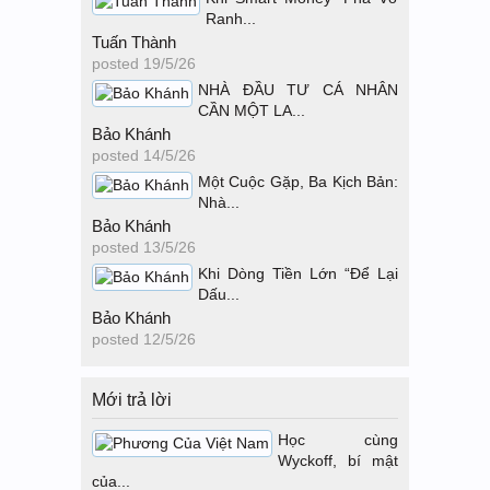
Ranh...
Tuấn Thành
posted
19/5/26
NHÀ ĐẦU TƯ CÁ NHÂN
CẦN MỘT LA...
Bảo Khánh
posted
14/5/26
Một Cuộc Gặp, Ba Kịch Bản:
Nhà...
Bảo Khánh
posted
13/5/26
Khi Dòng Tiền Lớn “Để Lại
Dấu...
Bảo Khánh
posted
12/5/26
Mới trả lời
Học cùng
Wyckoff, bí mật
của...