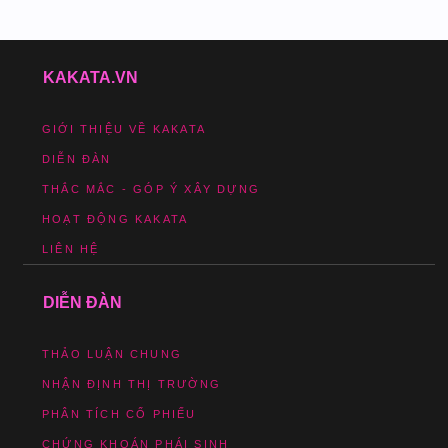
KAKATA.VN
GIỚI THIỆU VỀ KAKATA
DIỄN ĐÀN
THẮC MẮC - GÓP Ý XÂY DỰNG
HOẠT ĐỘNG KAKATA
LIÊN HỆ
DIỄN ĐÀN
THẢO LUẬN CHUNG
NHẬN ĐỊNH THỊ TRƯỜNG
PHÂN TÍCH CỔ PHIẾU
CHỨNG KHOÁN PHÁI SINH