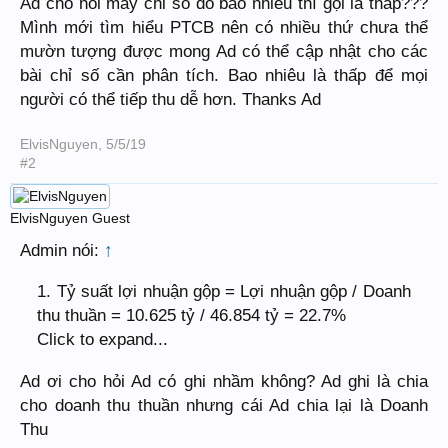
Ad cho hỏi mấy chỉ số đó bao nhiêu thì gọi là thấp???
Mình mới tìm hiểu PTCB nên có nhiều thứ chưa thể
mườn tượng được mong Ad có thể cập nhật cho các
bài chỉ số cần phân tích. Bao nhiêu là thấp để mọi
người có thể tiếp thu dễ hơn. Thanks Ad
ElvisNguyen
,
5/5/19
#2
ElvisNguyen
Guest
Admin nói:
↑
1. Tỷ suất lợi nhuận gộp = Lợi nhuận gộp / Doanh
thu thuần = 10.625 tỷ / 46.854 tỷ = 22.7%
Click to expand...
Ad ơi cho hỏi Ad có ghi nhầm không? Ad ghi là chia
cho doanh thu thuần nhưng cái Ad chia lại là Doanh
Thu