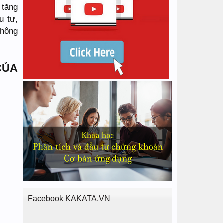
 tăng
u tư,
không
CỦA
Facebook KAKATA.VN