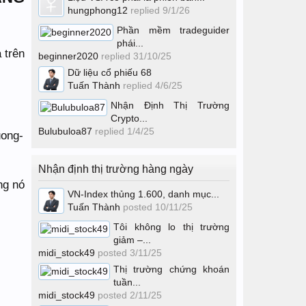
hungphong12
replied
9/1/26
Phần mềm tradeguider
phái...
 trên
beginner2020
replied
31/10/25
Dữ liệu cổ phiếu 68
Tuấn Thành
replied
4/6/25
Nhận Định Thị Trường
Crypto...
Bulubuloa87
replied
1/4/25
Nhận định thị trường hàng ngày
ng nó
VN-Index thủng 1.600, danh mục...
Tuấn Thành
posted
10/11/25
Tôi không lo thị trường
giảm –...
midi_stock49
posted
3/11/25
Thị trường chứng khoán
tuần...
midi_stock49
posted
2/11/25