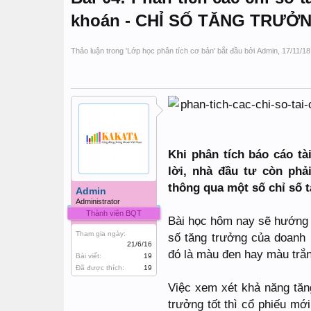
khoán - CHỈ SỐ TĂNG TRƯỞ
Thảo luận trong '
Lớp học phân tích cơ bản
' bắt đầu bởi
Admin
,
17/11/18
Khi phân tích báo cáo t
lời, nhà đầu tư còn ph
thông qua một số chỉ số t
Admin
Administrator
Thành viên BQT
Bài học hôm nay sẽ hướng d
Tham gia ngày:
số tăng trưởng của doanh 
21/6/16
đó là màu đen hay màu trắ
Bài viết:
19
Đã được thích:
19
Việc xem xét khả năng tăng
trưởng tốt thì cổ phiếu mớ