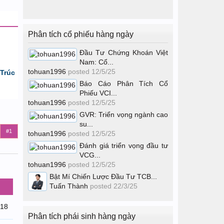
Phân tích cổ phiếu hàng ngày
Đầu Tư Chứng Khoán Việt
Nam: Cổ...
tohuan1996
posted
12/5/25
Trúc
Báo Cáo Phân Tích Cổ
Phiếu VCI...
tohuan1996
posted
12/5/25
GVR: Triển vọng ngành cao
su...
#1
tohuan1996
posted
12/5/25
Đánh giá triển vọng đầu tư
VCG...
tohuan1996
posted
12/5/25
Bật Mí Chiến Lược Đầu Tư TCB...
Tuấn Thành
posted
22/3/25
/18
Phân tích phái sinh hàng ngày