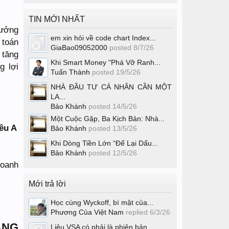
TIN MỚI NHẤT
rưởng
em xin hỏi về code chart Index...
 toán
GiaBao09052000
posted
8/7/26
 tăng
Khi Smart Money "Phá Vỡ Ranh...
g lợi
Tuấn Thành
posted
19/5/26
NHÀ ĐẦU TƯ CÁ NHÂN CẦN MỘT
LA...
Bảo Khánh
posted
14/5/26
Một Cuộc Gặp, Ba Kịch Bản: Nhà...
iêu A
Bảo Khánh
posted
13/5/26
Khi Dòng Tiền Lớn “Để Lại Dấu...
Bảo Khánh
posted
12/5/26
doanh
Mới trả lời
Học cùng Wyckoff, bí mật của...
Phương Của Việt Nam
replied
6/3/26
ĂNG
Liệu VSA có phải là phiên bản...