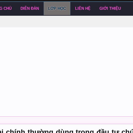
G CHỦ
DIỄN ĐÀN
LỚP HỌC
LIÊN HỆ
GIỚI THIỆU
 tài chính thường dùng trong đầu tư ch