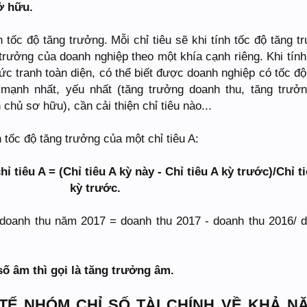
ở hữu.
h tốc độ tăng trưởng. Mỗi chỉ tiêu sẽ khi tính tốc độ tăng t
 trưởng của doanh nghiệp theo một khía cạnh riêng. Khi tính
ức tranh toàn diện, có thể biết được doanh nghiệp có tốc độ
 mạnh nhất, yếu nhất (tăng trưởng doanh thu, tăng trưởn
chủ sơ hữu), cần cải thiện chỉ tiêu nào...
 tốc độ tăng trưởng của một chỉ tiêu A:
 tiêu A = (Chỉ tiêu A kỳ này - Chỉ tiêu A kỳ trước)/Chỉ t
kỳ trước.
 doanh thu năm 2017 = doanh thu 2017 - doanh thu 2016/ 
số âm thì gọi là tăng trưởng âm.
TẾ NHÓM CHỈ SỐ TÀI CHÍNH VỀ KHẢ N