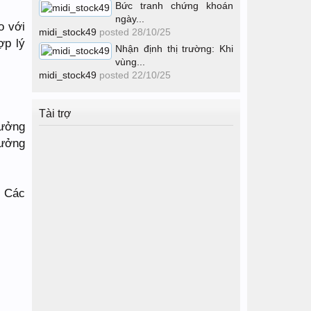
Bức tranh chứng khoán
ngày...
o với
midi_stock49
posted
28/10/25
ợp lý
Nhận định thị trường: Khi
vùng...
midi_stock49
posted
22/10/25
Tài trợ
rưởng
rưởng
. Các