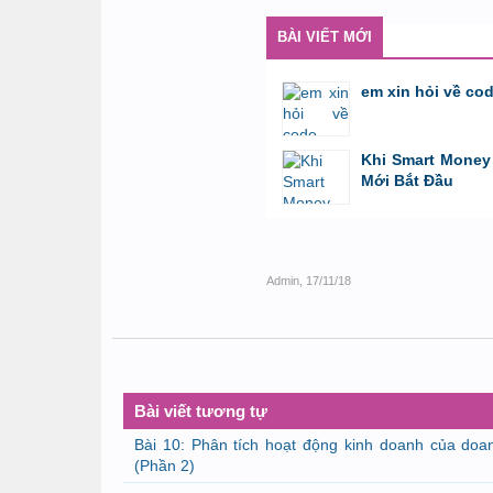
BÀI VIẾT MỚI
em xin hỏi về co
bởi
GiaBao09052000
,
8/7/26 lúc 10:21
Khi Smart Money 
Mới Bắt Đầu
bởi
Tuấn Thành
,
19/5/26 lúc 22:32
Admin
,
17/11/18
Bài viết tương tự
Bài 10: Phân tích hoạt động kinh doanh của doa
(Phần 2)