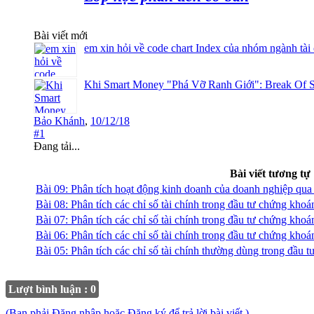
Bài viết mới
em xin hỏi về code chart Index của nhóm ngành tài
Khi Smart Money "Phá Vỡ Ranh Giới": Break Of S
Bảo Khánh
,
10/12/18
#1
Đang tải...
Bài viết tương tự
Bài 09: Phân tích hoạt động kinh doanh của doanh nghiệp qua 
Bài 08: Phân tích các chỉ số tài chính trong đầu tư ch
Bài 07: Phân tích các chỉ số tài chính trong đầu tư chứn
Bài 06: Phân tích các chỉ số tài chính trong đầu tư chứ
Bài 05: Phân tích các chỉ số tài chính thường dùng trong
Lượt bình luận : 0
(Bạn phải Đăng nhập hoặc Đăng ký để trả lời bài viết.)