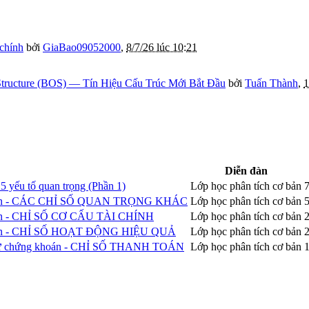
 chính
bởi
GiaBao09052000
,
8/7/26 lúc 10:21
tructure (BOS) — Tín Hiệu Cấu Trúc Mới Bắt Đầu
bởi
Tuấn Thành
,
1
Diễn đàn
5 yếu tố quan trọng (Phần 1)
Lớp học phân tích cơ bản
7
ứng khoán - CÁC CHỈ SỐ QUAN TRỌNG KHÁC
Lớp học phân tích cơ bản
5
g khoán - CHỈ SỐ CƠ CẤU TÀI CHÍNH
Lớp học phân tích cơ bản
2
ng khoán - CHỈ SỐ HOẠT ĐỘNG HIỆU QUẢ
Lớp học phân tích cơ bản
2
 đầu tư chứng khoán - CHỈ SỐ THANH TOÁN
Lớp học phân tích cơ bản
1