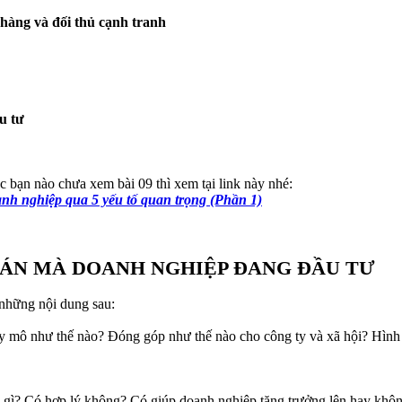
 hàng và đối thủ cạnh tranh
u tư
c bạn nào chưa xem bài 09 thì xem tại link này nhé:
nh nghiệp qua 5 yếu tố quan trọng (Phần 1)
 ÁN MÀ DOANH NGHIỆP ĐANG ĐẦU TƯ
 những nội dung sau:
 mô như thế nào? Đóng góp như thế nào cho công ty và xã hội? Hình t
à gì? Có hợp lý không? Có giúp doanh nghiệp tăng trưởng lên hay khô