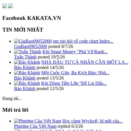
Facebook KAKATA.VN
TIN MỚI NHẤT
em xin hỏi về code chart Index...
GiaBao09052000
posted
8/7/26
Khi Smart Money "Phá Vỡ Ranh...
Tuấn Thành
posted
19/5/26
NHÀ ĐẦU TƯ CÁ NHÂN CẦN MỘT LA...
Bảo Khánh
posted
14/5/26
Một Cuộc Gặp, Ba Kịch Bản: Nhà...
Bảo Khánh
posted
13/5/26
Khi Dòng Tiền Lớn “Để Lại Dấu...
Bảo Khánh
posted
12/5/26
Đang tải...
Mới trả lời
Học cùng Wyckoff, bí mật của...
Phương Của Việt Nam
replied
6/3/26