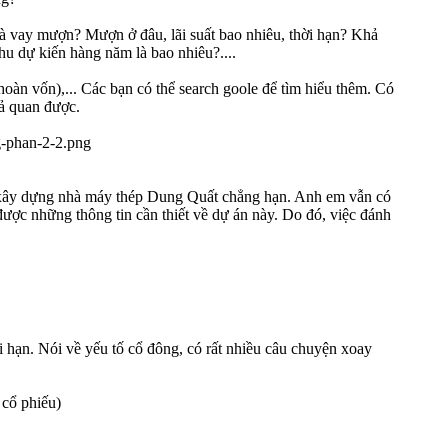
là vay mượn? Mượn ở đâu, lãi suất bao nhiêu, thời hạn? Khả
hu dự kiến hàng năm là bao nhiêu?....
 hoàn vốn),... Các bạn có thể search goole để tìm hiểu thêm. Có
hả quan được.
ng xây dựng nhà máy thép Dung Quất chẳng hạn. Anh em vẫn có
được những thông tin cần thiết về dự án này. Do đó, việc đánh
ài hạn. Nói về yếu tố cổ đông, có rất nhiều câu chuyện xoay
 cổ phiếu)