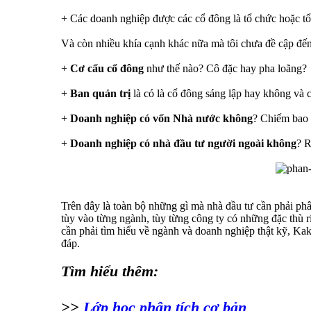
+ Các doanh nghiệp được các cổ đông là tổ chức hoặc tổ 
Và còn nhiều khía cạnh khác nữa mà tôi chưa đề cập đến
+
Cơ cấu cổ đông
như thế nào? Cô đặc hay pha loãng?
+
Ban quản trị
là có là cổ đông sáng lập hay không và 
+
Doanh nghiệp có vốn Nhà nước không
? Chiếm bao 
+
Doanh nghiệp có nhà đầu tư người ngoài không
? R
Trên đây là toàn bộ những gì mà nhà đầu tư cần phải phân
tùy vào từng ngành, tùy từng công ty có những đặc thù r
cần phải tìm hiểu về ngành và doanh nghiệp thật kỹ, Kak
đáp.
Tìm hiểu thêm:
>>
Lớp học phân tích cơ bản