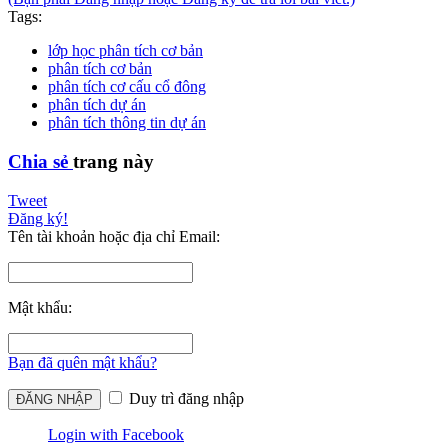
Tags:
lớp học phân tích cơ bản
phân tích cơ bản
phân tích cơ cấu cổ đông
phân tích dự án
phân tích thông tin dự án
Chia sẻ
trang này
Tweet
Đăng ký!
Tên tài khoản hoặc địa chỉ Email:
Mật khẩu:
Bạn đã quên mật khẩu?
Duy trì đăng nhập
Login with Facebook