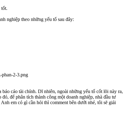
tốt.
anh nghiệp theo những yếu tố sau đây:
báo cáo tài chính. Dĩ nhiên, ngoài những yếu tố cốt lõi này ra,
o đó, để phân tích thành công một doanh nghiệp, nhà đầu tư
 Anh em có gì cần hỏi thì comment bên dưới nhé, tôi sẽ giải