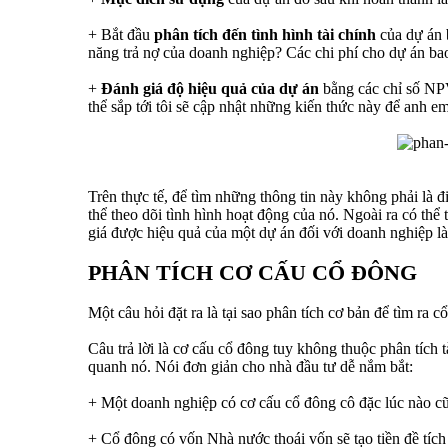
+ Bắt đầu
phân tích đến tình hình tài chính
của dự án 
năng trả nợ của doanh nghiệp? Các chi phí cho dự án bao
+
Đánh giá độ hiệu quả của dự án
bằng các chỉ số NPV 
thể sắp tới tôi sẽ cập nhật những kiến thức này để anh 
Trên thực tế, để tìm những thông tin này không phải l
thể theo dõi tình hình hoạt động của nó. Ngoài ra có th
giá được hiệu quả của một dự án đối với doanh nghiệp là 
PHÂN TÍCH CƠ CẤU CỔ ĐÔNG
Một câu hỏi đặt ra là tại sao phân tích cơ bản để tìm ra c
Câu trả lời là cơ cấu cổ đông tuy không thuộc phân tích 
quanh nó. Nói đơn giản cho nhà đầu tư dễ nắm bắt:
+ Một doanh nghiệp có cơ cấu cổ đông cô đặc lúc nào cũ
+ Cổ đông có vốn Nhà nước thoái vốn sẽ tạo tiền đề tích