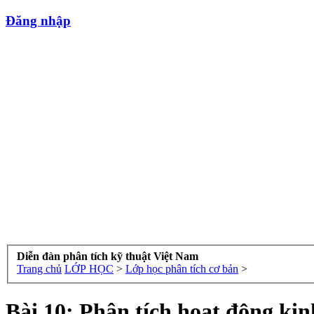
Đăng nhập
Diễn đàn phân tích kỹ thuật Việt Nam
Trang chủ
LỚP HỌC
>
Lớp học phân tích cơ bản
>
Bài 10: Phân tích hoạt động ki