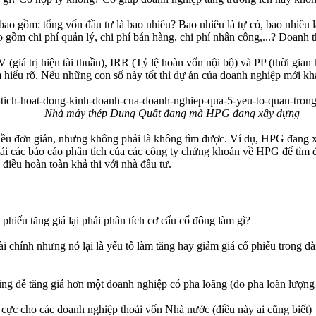
bao gồm: tổng vốn đầu tư là bao nhiêu? Bao nhiêu là tự có, bao nhiêu 
 gồm chi phí quản lý, chi phí bán hàng, chi phí nhân công,...? Doanh t
(giá trị hiện tài thuần), IRR (Tỷ lệ hoàn vốn nội bộ) và PP (thời gian
em hiểu rõ. Nếu những con số này tốt thì dự án của doanh nghiệp mới k
Nhà máy thép Dung Quất đang mà HPG đang xây dựng
à điều đơn giản, nhưng không phải là không tìm được. Ví dụ, HPG đa
ể tải các báo cáo phân tích của các công ty chứng khoán về HPG để tìm 
điều hoàn toàn khả thi với nhà đầu tư.
ổ phiếu tăng giá lại phải phân tích cơ cấu cổ đông làm gì?
tài chính nhưng nó lại là yếu tố làm tăng hay giảm giá cổ phiếu trong d
ng dễ tăng giá hơn một doanh nghiệp có pha loãng (do pha loãn lượng
 cực cho các doanh nghiệp thoái vốn Nhà nước (điều này ai cũng biết)