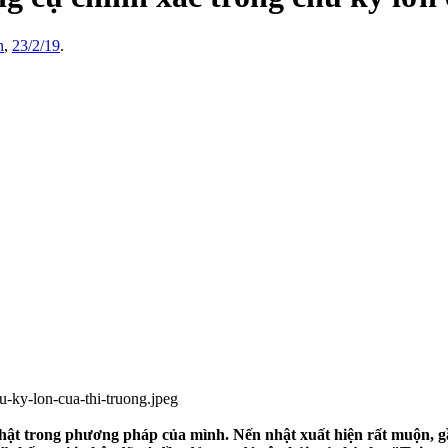
n
,
23/2/19
.
ật trong phương pháp của mình. Nến nhật xuất hiện rất muộn, g