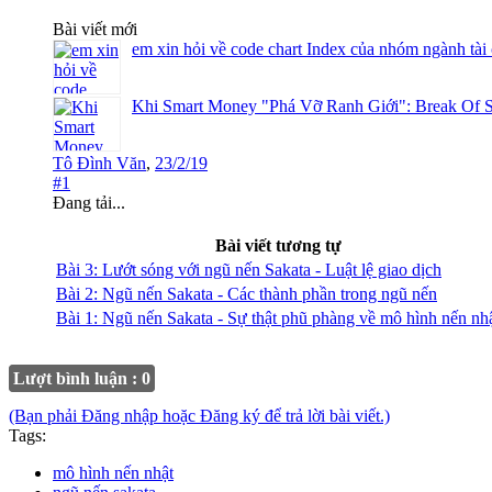
Bài viết mới
em xin hỏi về code chart Index của nhóm ngành tài
Khi Smart Money "Phá Vỡ Ranh Giới": Break Of S
Tô Đình Văn
,
23/2/19
#1
Đang tải...
Bài viết tương tự
Bài 3: Lướt sóng với ngũ nến Sakata - Luật lệ giao dịch
Bài 2: Ngũ nến Sakata - Các thành phần trong ngũ nến
Bài 1: Ngũ nến Sakata - Sự thật phũ phàng về mô hình nến nh
Lượt bình luận : 0
(Bạn phải Đăng nhập hoặc Đăng ký để trả lời bài viết.)
Tags:
mô hình nến nhật