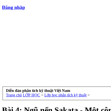
Đăng nhập
Diễn đàn phân tích kỹ thuật Việt Nam
Trang chủ
LỚP HỌC
>
Lớp học phân tích kỹ thuật
>
Bài 4: Ngũ nến Sakata - Một côn