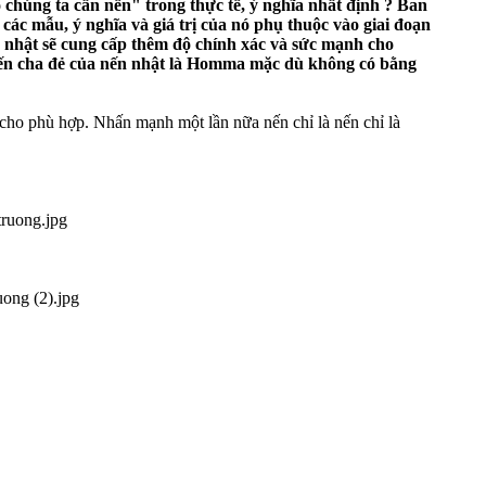
o chúng ta cần nến" trong thực tế, ý nghĩa nhất định ? Ban
c mẫu, ý nghĩa và giá trị của nó phụ thuộc vào giai đoạn
ến nhật sẽ cung cấp thêm độ chính xác và sức mạnh cho
 đến cha đẻ của nến nhật là Homma mặc dù không có bằng
cho phù hợp. Nhấn mạnh một lần nữa nến chỉ là nến chỉ là