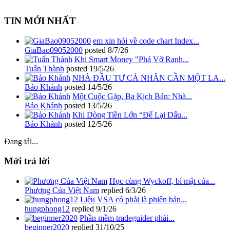
TIN MỚI NHẤT
em xin hỏi về code chart Index...
GiaBao09052000
posted
8/7/26
Khi Smart Money "Phá Vỡ Ranh...
Tuấn Thành
posted
19/5/26
NHÀ ĐẦU TƯ CÁ NHÂN CẦN MỘT LA...
Bảo Khánh
posted
14/5/26
Một Cuộc Gặp, Ba Kịch Bản: Nhà...
Bảo Khánh
posted
13/5/26
Khi Dòng Tiền Lớn “Để Lại Dấu...
Bảo Khánh
posted
12/5/26
Đang tải...
Mới trả lời
Học cùng Wyckoff, bí mật của...
Phương Của Việt Nam
replied
6/3/26
Liệu VSA có phải là phiên bản...
hungphong12
replied
9/1/26
Phần mềm tradeguider phái...
beginner2020
replied
31/10/25