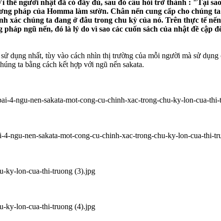
Vì thế người nhật đã có đầy đủ, sau đó câu hỏi trở thành : "Tại sa
ơng pháp của Homma làm sườn. Chân nến cung cấp cho chúng ta cá
chính xác chúng ta đang ở đâu trong chu kỳ của nó. Trên thực tế n
 pháp ngũ nến, đó là lý do vì sao các cuốn sách của nhật đề cập
ử dụng nhất, tùy vào cách nhìn thị trường của mỗi người mà sử dụng 
chúng ta bằng cách kết hợp với ngũ nến sakata.