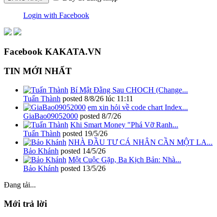
Login with Facebook
Facebook KAKATA.VN
TIN MỚI NHẤT
Bí Mật Đằng Sau CHOCH (Change...
Tuấn Thành
posted
8/8/26 lúc 11:11
em xin hỏi về code chart Index...
GiaBao09052000
posted
8/7/26
Khi Smart Money "Phá Vỡ Ranh...
Tuấn Thành
posted
19/5/26
NHÀ ĐẦU TƯ CÁ NHÂN CẦN MỘT LA...
Bảo Khánh
posted
14/5/26
Một Cuộc Gặp, Ba Kịch Bản: Nhà...
Bảo Khánh
posted
13/5/26
Đang tải...
Mới trả lời