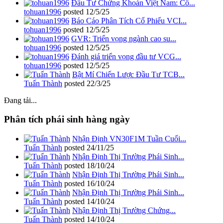
Đầu Tư Chứng Khoán Việt Nam: Cổ...
tohuan1996
posted
12/5/25
Báo Cáo Phân Tích Cổ Phiếu VCI...
tohuan1996
posted
12/5/25
GVR: Triển vọng ngành cao su...
tohuan1996
posted
12/5/25
Đánh giá triển vọng đầu tư VCG...
tohuan1996
posted
12/5/25
Bật Mí Chiến Lược Đầu Tư TCB...
Tuấn Thành
posted
22/3/25
Đang tải...
Phân tích phái sinh hàng ngày
Nhận Định VN30F1M Tuần Cuối...
Tuấn Thành
posted
24/11/25
Nhận Định Thị Trường Phái Sinh...
Tuấn Thành
posted
18/10/24
Nhận Định Thị Trường Phái Sinh...
Tuấn Thành
posted
16/10/24
Nhận Định Thị Trường Phái Sinh...
Tuấn Thành
posted
14/10/24
Nhận Định Thị Trường Chứng...
Tuấn Thành
posted
14/10/24