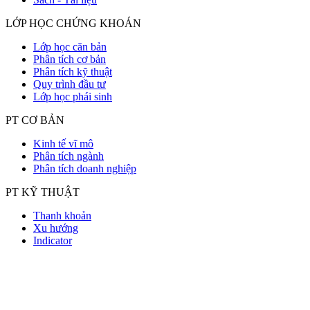
LỚP HỌC CHỨNG KHOÁN
Lớp học căn bản
Phân tích cơ bản
Phân tích kỹ thuật
Quy trình đầu tư
Lớp học phái sinh
PT CƠ BẢN
Kinh tế vĩ mô
Phân tích ngành
Phân tích doanh nghiệp
PT KỸ THUẬT
Thanh khoản
Xu hướng
Indicator