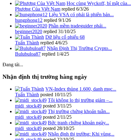
Học cùng Wyckoff, bí mật của...
Phương Của Việt Nam
replied
6/3/26
Liệu VSA có phải là phiên bản...
hungphong12
replied
9/1/26
Phần mềm tradeguider phái...
beginner2020
replied
31/10/25
Dữ liệu cổ phiếu 68
Tuấn Thành
replied
4/6/25
Nhận Định Thị Trường Crypto...
Bulubuloa87
replied
1/4/25
Đang tải...
Nhận định thị trường hàng ngày
VN-Index thủng 1.600, danh mục...
Tuấn Thành
posted
10/11/25
Tôi không lo thị trường giảm –...
midi_stock49
posted
3/11/25
Thị trường chứng khoán tuần...
midi_stock49
posted
2/11/25
Bức tranh chứng khoán ngày...
midi_stock49
posted
28/10/25
Nhận định thị trường: Khi vùng...
midi_stock49
posted
22/10/25