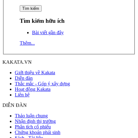
Tìm kiếm hữu ích
Bài viết gần đây
Thêm...
KAKATA.VN
Giới thiệu về Kakata
Diễn đàn
Thắc mắc - Góp ý xây dựng
Hoạt động Kakata
Liên hệ
DIỄN ĐÀN
Thảo luận chung
Nhận định thị trường
Phân tích cổ phiếu
Chứng khoán phái sinh
Sách - Tài liệu