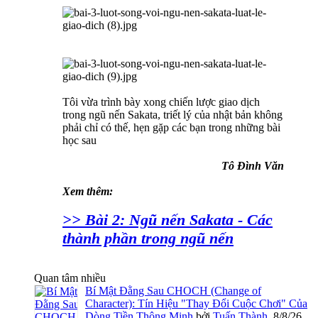
Tôi vừa trình bày xong chiến lược giao dịch
trong ngũ nến Sakata, triết lý của nhật bản không
phải chỉ có thế, hẹn gặp các bạn trong những bài
học sau
Tô Đình Văn
Xem thêm:
>> Bài 2: Ngũ nến Sakata - Các
thành phần trong ngũ nến
Quan tâm nhiều
Bí Mật Đằng Sau CHOCH (Change of
Character): Tín Hiệu "Thay Đổi Cuộc Chơi" Của
Dòng Tiền Thông Minh
bởi
Tuấn Thành
,
8/8/26