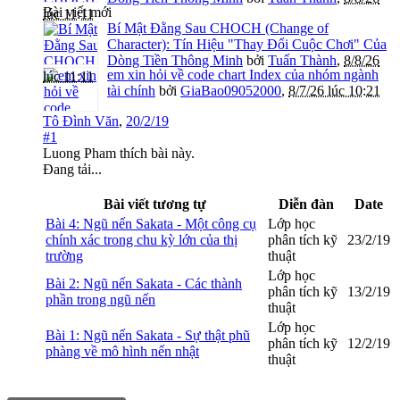
Bài viết mới
lúc 11:11
Bí Mật Đằng Sau CHOCH (Change of
Character): Tín Hiệu "Thay Đổi Cuộc Chơi" Của
Dòng Tiền Thông Minh
bởi
Tuấn Thành
,
8/8/26
em xin hỏi về code chart Index của nhóm ngành
lúc 11:11
tài chính
bởi
GiaBao09052000
,
8/7/26 lúc 10:21
Tô Đình Văn
,
20/2/19
#1
Luong Pham
thích bài này.
Đang tải...
Bài viết tương tự
Diễn đàn
Date
Bài 4: Ngũ nến Sakata - Một công cụ
Lớp học
chính xác trong chu kỳ lớn của thị
phân tích kỹ
23/2/19
trường
thuật
Lớp học
Bài 2: Ngũ nến Sakata - Các thành
phân tích kỹ
13/2/19
phần trong ngũ nến
thuật
Lớp học
Bài 1: Ngũ nến Sakata - Sự thật phũ
phân tích kỹ
12/2/19
phàng về mô hình nến nhật
thuật