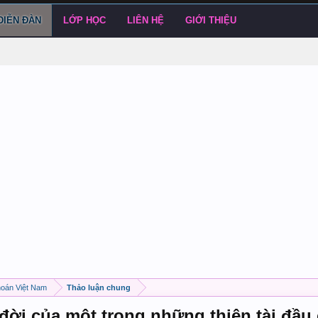
DIỄN ĐÀN
LỚP HỌC
LIÊN HỆ
GIỚI THIỆU
hoán Việt Nam
Thảo luận chung
đời của một trong những thiên tài đầu 