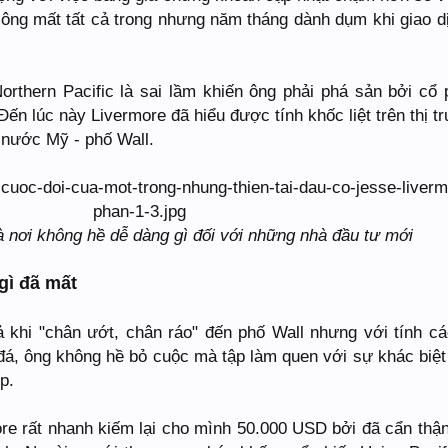
 ông mất tất cả trong nhưng năm tháng dành dụm khi giao d
orthern Pacific là sai lầm khiến ông phải phá sản bởi cổ 
ến lúc này Livermore đã hiểu được tính khốc liệt trên thị t
 nước Mỹ - phố Wall.
à nơi không hề dễ dàng gì đối với những nhà đầu tư mới
 gì đã mất
 khi "chân ướt, chân ráo" đến phố Wall nhưng với tính cá
 đá, ông không hề bỏ cuộc mà tập làm quen với sự khác biệt
p.
more rất nhanh kiếm lại cho mình 50.000 USD bởi đã cẩn thậ