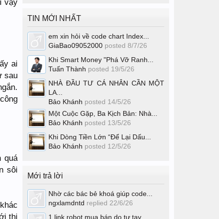
ì vậy
TIN MỚI NHẤT
em xin hỏi về code chart Index...
GiaBao09052000
posted
8/7/26
Khi Smart Money "Phá Vỡ Ranh...
ấy ai
Tuấn Thành
posted
19/5/26
ư sau
NHÀ ĐẦU TƯ CÁ NHÂN CẦN MỘT
ngắn.
LA...
 công
Bảo Khánh
posted
14/5/26
Một Cuộc Gặp, Ba Kịch Bản: Nhà...
Bảo Khánh
posted
13/5/26
Khi Dòng Tiền Lớn “Để Lại Dấu...
Bảo Khánh
posted
12/5/26
n quá
n sôi
Mới trả lời
Nhờ các bác bẻ khoá giúp code...
ngxlamdntd
replied
22/6/26
 khác
i thị
1 link robot mua bán do tự tay...