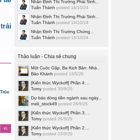
Nhận Định Thị Trường Phái Sinh...
Tuấn Thành
posted
16/10/24
Nhận Định Thị Trường Phái Sinh...
Tuấn Thành
posted
14/10/24
trải
Nhận Định Thị Trường Chứng...
Tuấn Thành
posted
14/10/24
Thảo luận - Chia sẻ chung
Một Cuộc Gặp, Ba Kịch Bản: Nhà...
Bảo Khánh
posted
13/5/26
[Kiến thức Wyckoff] Phần 4:...
Tomy
posted
30/9/25
Trúc
Dự báo dòng tiền ngành sau ngày...
midi_stock49
posted
28/9/25
[Kiến thức Wyckoff] Phần 3:...
Tomy
posted
26/9/25
[Kiến thức Wyckoff] Phần 2:...
#1
Tomy
posted
23/9/25