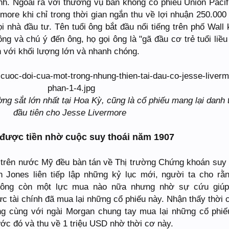
nh. Ngoài ra với thương vụ bán khống cổ phiếu Union Pacif
rmore khi chỉ trong thời gian ngắn thu về lợi nhuận 250.00
 nhà đầu tư. Tên tuổi ông bắt đầu nổi tiếng trên phố Wall 
ng và chú ý đến ông, họ gọi ông là "gã đầu cơ trẻ tuổi liều 
h với khối lượng lớn và nhanh chóng.
ng sắt lớn nhất tại Hoa Kỳ, cũng là cổ phiếu mang lại danh 
đầu tiên cho Jesse Livermore
 được tiền nhờ cuộc suy thoái năm 1907
 trên nước Mỹ đều bàn tán về Thị trường Chứng khoán suy
 Jones liên tiếp lập những kỷ lục mới, người ta cho rằn
không còn một lực mua nào nữa nhưng nhờ sự cứu giú
ực tài chính đã mua lại những cổ phiếu này. Nhận thấy thời 
ng cùng với ngài Morgan chung tay mua lại những cổ phi
ớc đó và thu về 1 triệu USD nhờ thời cơ này.