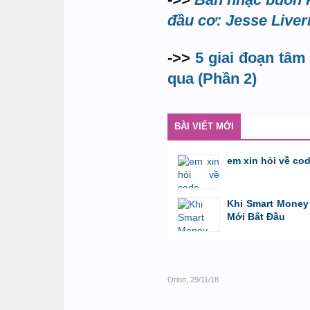
đầu cơ: Jesse Live
->>
5 giai đoạn tâm
qua (Phần 2)
BÀI VIẾT MỚI
em xin hỏi về co
bởi
GiaBao09052000
,
8/7/26 lúc 10:21
Khi Smart Money 
Mới Bắt Đầu
bởi
Tuấn Thành
,
19/5/26 lúc 22:32
Orion
,
29/11/18