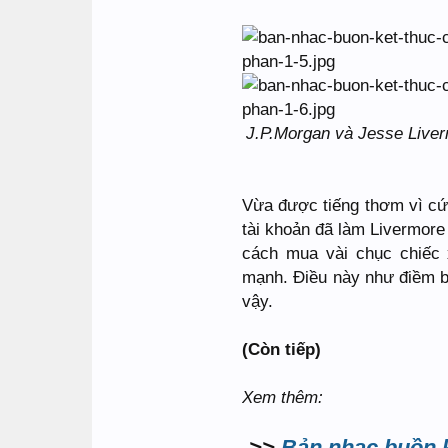
J.P.Morgan và Jesse Liver
Vừa được tiếng thơm vì cứ
tài khoản đã làm Livermore 
cách mua vài chục chiếc 
mạnh. Điều này như điềm bá
vậy.
(Còn tiếp)
Xem thêm:
->>
Bản nhạc buồn k