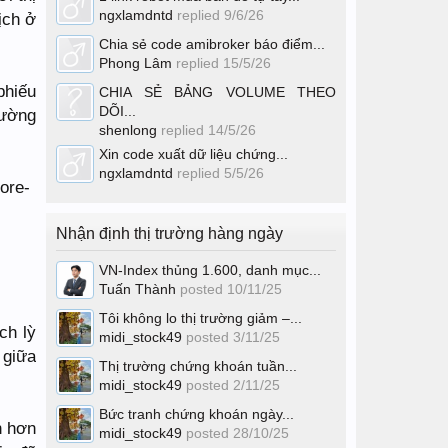
ngxlamdntd
replied
9/6/26
ịch ở
Chia sẻ code amibroker báo điểm...
Phong Lâm
replied
15/5/26
phiếu
CHIA SẺ BẢNG VOLUME THEO
DÕI...
rường
shenlong
replied
14/5/26
Xin code xuất dữ liệu chứng...
ngxlamdntd
replied
5/5/26
Nhận định thị trường hàng ngày
VN-Index thủng 1.600, danh mục...
Tuấn Thành
posted
10/11/25
Tôi không lo thị trường giảm –...
ch lỳ
midi_stock49
posted
3/11/25
 giữa
Thị trường chứng khoán tuần...
midi_stock49
posted
2/11/25
Bức tranh chứng khoán ngày...
n hơn
midi_stock49
posted
28/10/25