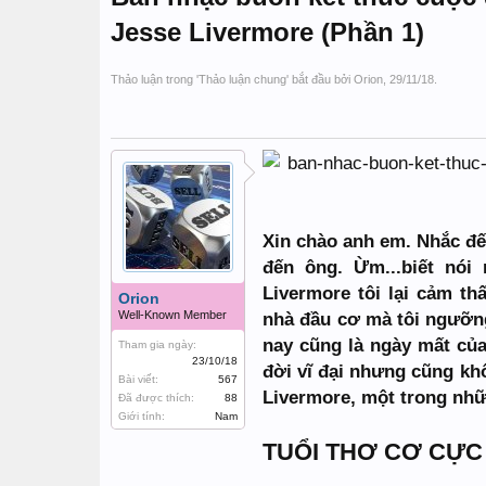
Jesse Livermore (Phần 1)
Thảo luận trong '
Thảo luận chung
' bắt đầu bởi
Orion
,
29/11/18
.
Xin chào anh em. Nhắc đế
đến ông. Ừm...biết nói
Livermore tôi lại cảm th
Orion
Well-Known Member
nhà đầu cơ mà tôi ngưỡng
nay cũng là ngày mất của
Tham gia ngày:
23/10/18
đời vĩ đại nhưng cũng kh
Bài viết:
567
Livermore, một trong nhữ
Đã được thích:
88
Giới tính:
Nam
TUỔI THƠ CƠ CỰC 