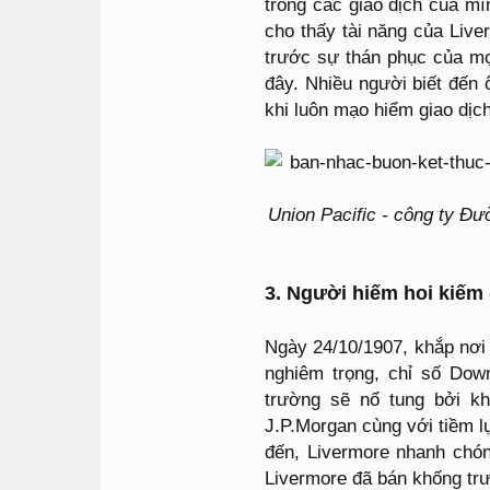
trong các giao dịch của mì
cho thấy tài năng của Live
trước sự thán phục của mọi
đây. Nhiều người biết đến ô
khi luôn mạo hiểm giao dịc
Union Pacific - công ty Đườ
3. Người hiếm hoi kiếm
Ngày 24/10/1907, khắp nơi
nghiêm trọng, chỉ số Down
trường sẽ nổ tung bởi 
J.P.Morgan cùng với tiềm l
đến, Livermore nhanh chó
Livermore đã bán khống trư