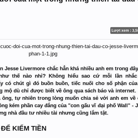
Lượt xem : 3,5
n Jesse Livermore chắc hẳn khá nhiều anh em trong đây
 như thế nào nhỉ? Không hiểu sao cứ mỗi lần nhắc
ấy có chút gì đó buồn buồn, tiếc nuối cho số phận củ
 mộ dù chỉ được biết về ông qua sách báo và internet
 ông, tự nhiên trong lòng muốn chia sẻ với anh em về
ông kém phần cay đắng của "con gấu vĩ đại phố Wall" - 
ng nhà đầu tư nhiều tài nhưng cũng lắm tật.
ĐỂ KIẾM TIỀN