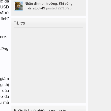
ic đã
Nhận định thị trường: Khi vùng...
0 USD
midi_stock49
posted
22/10/25
kể từ
lĩnh"
Tài trợ
tiếng
 giảm
g thị
p của
cơ đã
ếu mà
Phân tích cổ phiếu hàng ngày