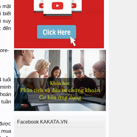
n mặt
 biết
i suy
c đến
 tuổi
 minh
khoán
 tuần
Facebook KAKATA.VN
 được
ể mua