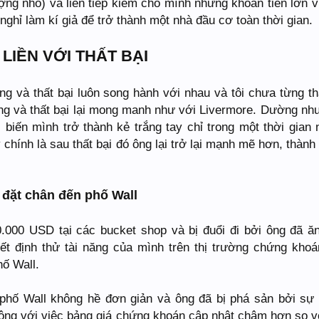
ng nhỏ) và liên tiếp kiếm cho mình những khoản tiền lớn v
nghỉ làm kí giả để trở thành một nhà đầu cơ toàn thời gian.
LIỀN VỚI THẤT BẠI
ng và thất bại luôn song hành với nhau và tôi chưa từng th
ông và thất bại lại mong manh như với Livermore. Dường nh
i biến mình trở thành kẻ trắng tay chỉ trong một thời gian 
chính là sau thất bại đó ông lại trở lại mạnh mẽ hơn, thành
 đặt chân đến phố Wall
000 USD tại các bucket shop và bị đuổi đi bởi ông đã ă
yết định thử tài năng của mình trên thị trường chứng khoá
ố Wall.
 phố Wall không hề đơn giản và ông đã bị phá sản bởi sự
ộng với việc bảng giá chứng khoán cập nhật chậm hơn so vớ