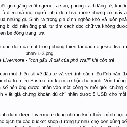
huốt gọn gàng vuốt ngược ra sau, phong cách lãng tử, khuô
cô là điều mà mọi người nhớ đến Livermore nhưng có mấy ai
qua những gì. Sinh ra trong gia đình nghèo khó và luôn phả
ng bị đói nên ông phải tự tìm cách đọc chữ và không đượ
ạn bè đồng trang lứa.
Livermore - "con gấu vĩ đại của phố Wall" khi còn trẻ
n một thiên tài về đầu tư và với tính cách liều lĩnh năm 14
i nhà trốn lên Boston tìm kiếm cơ hội cho mình. Vốn thông
n số nên ông được nhận vào một công ty môi giới chứng 
nh viết giả chứng khoán dù chỉ nhận được 5 USD cho mỗi
dành dụm được Livermore dùng những kiến thức mình học
giao dịch tại các bucket shop (tương tự như chợ đen dùng đ