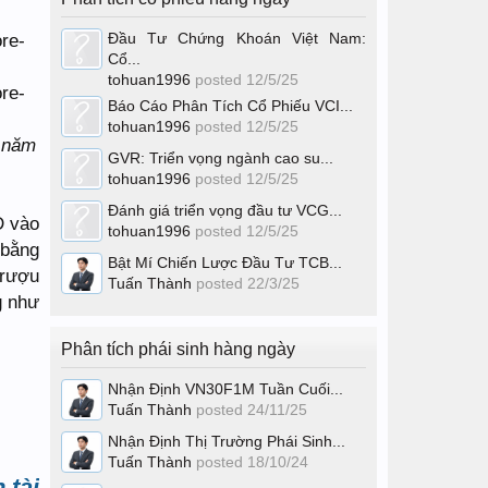
Đầu Tư Chứng Khoán Việt Nam:
Cổ...
tohuan1996
posted
12/5/25
Báo Cáo Phân Tích Cổ Phiếu VCI...
tohuan1996
posted
12/5/25
i năm
GVR: Triển vọng ngành cao su...
tohuan1996
posted
12/5/25
Đánh giá triển vọng đầu tư VCG...
D vào
tohuan1996
posted
12/5/25
 bằng
Bật Mí Chiến Lược Đầu Tư TCB...
 rượu
Tuấn Thành
posted
22/3/25
g như
Phân tích phái sinh hàng ngày
Nhận Định VN30F1M Tuần Cuối...
Tuấn Thành
posted
24/11/25
Nhận Định Thị Trường Phái Sinh...
Tuấn Thành
posted
18/10/24
 tài