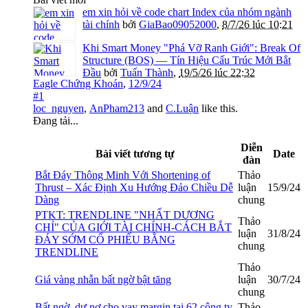
em xin hỏi về code chart Index của nhóm ngành
tài chính
bởi
GiaBao09052000
,
8/7/26 lúc 10:21
Khi Smart Money "Phá Vỡ Ranh Giới": Break Of
Structure (BOS) — Tín Hiệu Cấu Trúc Mới Bắt
Đầu
bởi
Tuấn Thành
,
19/5/26 lúc 22:32
Eagle Chứng Khoán
,
12/9/24
#1
loc_nguyen
,
AnPham213
and
C.Luận
like this.
Đang tải...
Diễn
Bài viết tương tự
Date
đàn
Bắt Đáy Thông Minh Với Shortening of
Thảo
Thrust – Xác Định Xu Hướng Đảo Chiều Dễ
luận
15/9/24
Dàng
chung
PTKT: TRENDLINE "NHẤT DƯƠNG
Thảo
CHỈ" CỦA GIỚI TÀI CHÍNH-CÁCH BẮT
luận
31/8/24
ĐÁY SỚM CỔ PHIẾU BẰNG
chung
TRENDLINE
Thảo
Giá vàng nhẫn bất ngờ bật tăng
luận
30/7/24
chung
Bất ngờ, dư nợ cho vay margin tại 62 công ty
Thảo