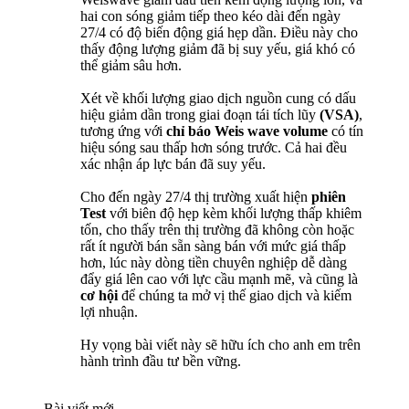
hai con sóng giảm tiếp theo kéo dài đến ngày
27/4 có độ biến động giá hẹp dần. Điều này cho
thấy động lượng giảm đã bị suy yếu, giá khó có
thể giảm sâu hơn.
Xét về khối lượng giao dịch nguồn cung có dấu
hiệu giảm dần trong giai đoạn tái tích lũy
(VSA)
,
tương ứng với
chỉ báo Weis wave volume
có tín
hiệu sóng sau thấp hơn sóng trước. Cả hai đều
xác nhận áp lực bán đã suy yếu.
Cho đến ngày 27/4 thị trường xuất hiện
phiên
Test
với biên độ hẹp kèm khối lượng thấp khiêm
tốn, cho thấy trên thị trường đã không còn hoặc
rất ít người bán sẵn sàng bán với mức giá thấp
hơn, lúc này dòng tiền chuyên nghiệp dễ dàng
đẩy giá lên cao với lực cầu mạnh mẽ, và cũng là
cơ hội
để chúng ta mở vị thế giao dịch và kiếm
lợi nhuận.
Hy vọng bài viết này sẽ hữu ích cho anh em trên
hành trình đầu tư bền vững.
Bài viết mới