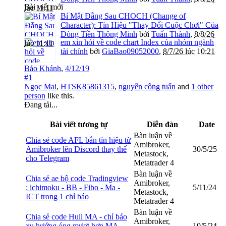
Bài viết mới
lúc 11:11
Bí Mật Đằng Sau CHOCH (Change of
Character): Tín Hiệu "Thay Đổi Cuộc Chơi" Của
Dòng Tiền Thông Minh
bởi
Tuấn Thành
,
8/8/26
em xin hỏi về code chart Index của nhóm ngành
lúc 11:11
tài chính
bởi
GiaBao09052000
,
8/7/26 lúc 10:21
Bảo Khánh
,
4/12/19
#1
Ngọc Mai
,
HTSK85861315
,
nguyễn công tuấn
and
1 other
person
like this.
Đang tải...
Bài viết tương tự
Diễn đàn
Date
Bàn luận về
Chia sẻ code AFL bắn tín hiệu từ
Amibroker,
Amibroker lên Discord thay thế
30/5/25
Metastock,
cho Telegram
Metatrader 4
Bàn luận về
Chia sẻ ae bộ code Tradingview
Amibroker,
: ichimoku - BB - Fibo - Ma -
5/11/24
Metastock,
ICT trong 1 chỉ báo
Metatrader 4
Bàn luận về
Chia sẻ code Hull MA - chỉ báo
Amibroker,
xu hướng óng mượt hơn MA
10/5/24