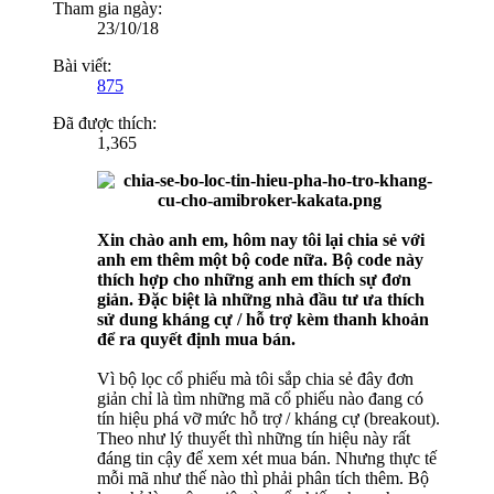
Tham gia ngày:
23/10/18
Bài viết:
875
Đã được thích:
1,365
Xin chào anh em, hôm nay tôi lại chia sẻ với
anh em thêm một bộ code nữa. Bộ code này
thích hợp cho những anh em thích sự đơn
giản. Đặc biệt là những nhà đầu tư ưa thích
sử dung kháng cự / hỗ trợ kèm thanh khoản
để ra quyết định mua bán.
Vì bộ lọc cổ phiếu mà tôi sắp chia sẻ đây đơn
giản chỉ là tìm những mã cổ phiếu nào đang có
tín hiệu phá vỡ mức hỗ trợ / kháng cự (breakout).
Theo như lý thuyết thì những tín hiệu này rất
đáng tin cậy để xem xét mua bán. Nhưng thực tế
mỗi mã như thế nào thì phải phân tích thêm. Bộ