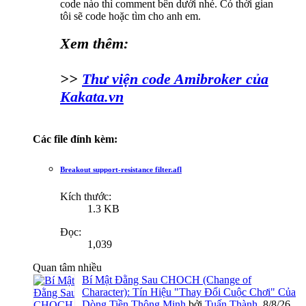
code nào thì comment bên dưới nhé. Có thời gian
tôi sẽ code hoặc tìm cho anh em.
Xem thêm:
>>
Thư viện code Amibroker của
Kakata.vn
Các file đính kèm:
Breakout support-resistance filter.afl
Kích thước:
1.3 KB
Đọc:
1,039
Quan tâm nhiều
Bí Mật Đằng Sau CHOCH (Change of
Character): Tín Hiệu "Thay Đổi Cuộc Chơi" Của
Dòng Tiền Thông Minh
bởi
Tuấn Thành
,
8/8/26