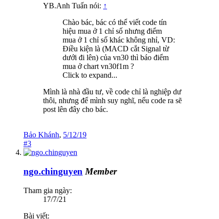
YB.Anh Tuấn nói:
↑
Chào bác, bác có thể viết code tín
hiệu mua ở 1 chỉ số nhưng điểm
mua ở 1 chỉ số khác không nhỉ, VD:
Điều kiện là (MACD cắt Signal từ
dưới đi lên) của vn30 thì báo điểm
mua ở chart vn30f1m ?
Click to expand...
Mình là nhà đầu tư, về code chỉ là nghiệp dư
thôi, nhưng để mình suy nghĩ, nếu code ra sẽ
post lên đây cho bác.
Bảo Khánh
,
5/12/19
#3
ngo.chinguyen
Member
Tham gia ngày:
17/7/21
Bài viết: