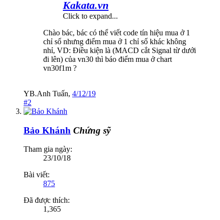
Kakata.vn
Click to expand...
Chào bác, bác có thể viết code tín hiệu mua ở 1
chỉ số nhưng điểm mua ở 1 chỉ số khác không
nhỉ, VD: Điều kiện là (MACD cắt Signal từ dưới
đi lên) của vn30 thì báo điểm mua ở chart
vn30f1m ?
YB.Anh Tuấn
,
4/12/19
#2
Bảo Khánh
Chứng sỹ
Tham gia ngày:
23/10/18
Bài viết:
875
Đã được thích:
1,365