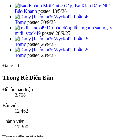
Một Cuộc Gặp, Ba Kịch Bản: Nhà...
Bảo Khánh
posted
13/5/26
[Kiến thức Wyckoff] Phần 4:...
Tomy
posted
30/9/25
Dự báo dòng tiền ngành sau ngày...
midi_stock49
posted
28/9/25
[Kiến thức Wyckoff] Phần 3:...
Tomy
posted
26/9/25
[Kiến thức Wyckoff] Phần 2:...
Tomy
posted
23/9/25
Đang tải...
Thống Kê Diễn Đàn
Đề tài thảo luận:
3,708
Bài viết:
12,462
Thành viên:
17,300