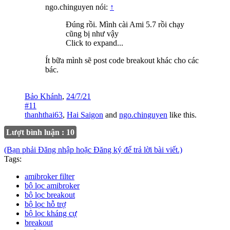
ngo.chinguyen nói:
↑
Đúng rồi. Mình cài Ami 5.7 rồi chạy
cũng bị như vậy
Click to expand...
Ít bữa mình sẽ post code breakout khác cho các
bác.
Bảo Khánh
,
24/7/21
#11
thanhthai63
,
Hai Saigon
and
ngo.chinguyen
like this.
Lượt bình luận : 10
(Bạn phải Đăng nhập hoặc Đăng ký để trả lời bài viết.)
Tags:
amibroker filter
bộ lọc amibroker
bộ lọc breakout
bộ lọc hỗ trợ
bộ lọc kháng cự
breakout