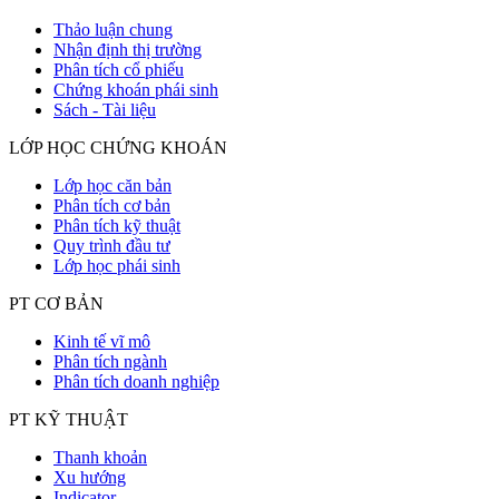
Thảo luận chung
Nhận định thị trường
Phân tích cổ phiếu
Chứng khoán phái sinh
Sách - Tài liệu
LỚP HỌC CHỨNG KHOÁN
Lớp học căn bản
Phân tích cơ bản
Phân tích kỹ thuật
Quy trình đầu tư
Lớp học phái sinh
PT CƠ BẢN
Kinh tế vĩ mô
Phân tích ngành
Phân tích doanh nghiệp
PT KỸ THUẬT
Thanh khoản
Xu hướng
Indicator