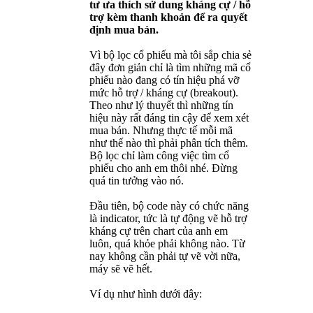
tư ưa thích sử dung kháng cự / hỗ
trợ kèm thanh khoản để ra quyết
định mua bán.
Vì bộ lọc cổ phiếu mà tôi sắp chia sẻ
đây đơn giản chỉ là tìm những mã cổ
phiếu nào đang có tín hiệu phá vỡ
mức hỗ trợ / kháng cự (breakout).
Theo như lý thuyết thì những tín
hiệu này rất đáng tin cậy để xem xét
mua bán. Nhưng thực tế mỗi mã
như thế nào thì phải phân tích thêm.
Bộ lọc chỉ làm công việc tìm cổ
phiếu cho anh em thôi nhé. Đừng
quá tin tưởng vào nó.
Đầu tiên, bộ code này có chức năng
là indicator, tức là tự động vẽ hỗ trợ
kháng cự trên chart của anh em
luôn, quá khỏe phải không nào. Từ
nay không cần phải tự vẽ vời nữa,
máy sẽ vẽ hết.
Ví dụ như hình dưới đây: