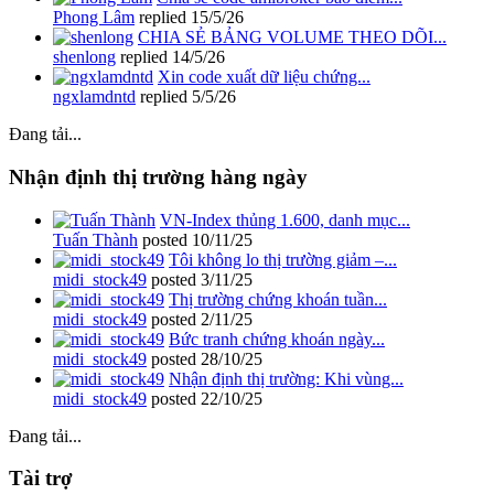
Phong Lâm
replied
15/5/26
CHIA SẺ BẢNG VOLUME THEO DÕI...
shenlong
replied
14/5/26
Xin code xuất dữ liệu chứng...
ngxlamdntd
replied
5/5/26
Đang tải...
Nhận định thị trường hàng ngày
VN-Index thủng 1.600, danh mục...
Tuấn Thành
posted
10/11/25
Tôi không lo thị trường giảm –...
midi_stock49
posted
3/11/25
Thị trường chứng khoán tuần...
midi_stock49
posted
2/11/25
Bức tranh chứng khoán ngày...
midi_stock49
posted
28/10/25
Nhận định thị trường: Khi vùng...
midi_stock49
posted
22/10/25
Đang tải...
Tài trợ