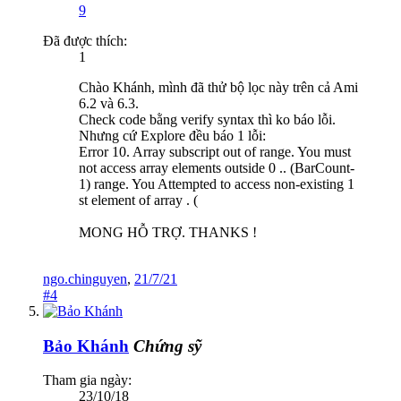
9
Đã được thích:
1
Chào Khánh, mình đã thử bộ lọc này trên cả Ami
6.2 và 6.3.
Check code bằng verify syntax thì ko báo lỗi.
Nhưng cứ Explore đều báo 1 lỗi:
Error 10. Array subscript out of range. You must
not access array elements outside 0 .. (BarCount-
1) range. You Attempted to access non-existing 1
st element of array . (
MONG HỖ TRỢ. THANKS !
ngo.chinguyen
,
21/7/21
#4
Bảo Khánh
Chứng sỹ
Tham gia ngày:
23/10/18