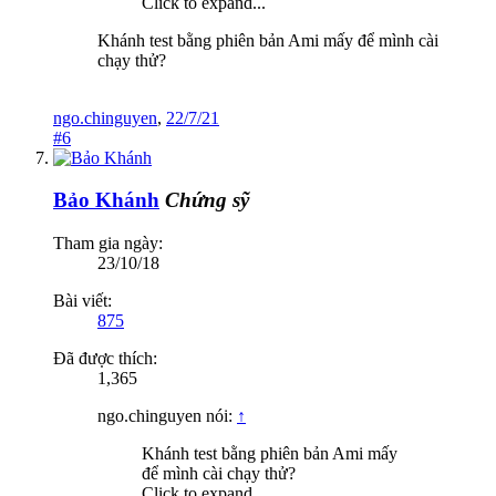
Click to expand...
Khánh test bằng phiên bản Ami mấy để mình cài
chạy thử?
ngo.chinguyen
,
22/7/21
#6
Bảo Khánh
Chứng sỹ
Tham gia ngày:
23/10/18
Bài viết:
875
Đã được thích:
1,365
ngo.chinguyen nói:
↑
Khánh test bằng phiên bản Ami mấy
để mình cài chạy thử?
Click to expand...