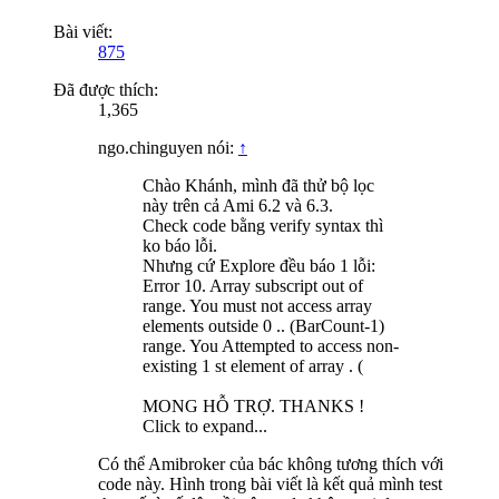
Bài viết:
875
Đã được thích:
1,365
ngo.chinguyen nói:
↑
Chào Khánh, mình đã thử bộ lọc
này trên cả Ami 6.2 và 6.3.
Check code bằng verify syntax thì
ko báo lỗi.
Nhưng cứ Explore đều báo 1 lỗi:
Error 10. Array subscript out of
range. You must not access array
elements outside 0 .. (BarCount-1)
range. You Attempted to access non-
existing 1 st element of array . (
MONG HỖ TRỢ. THANKS !
Click to expand...
Có thể Amibroker của bác không tương thích với
code này. Hình trong bài viết là kết quả mình test