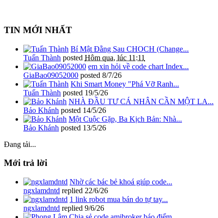
TIN MỚI NHẤT
Bí Mật Đằng Sau CHOCH (Change...
Tuấn Thành
posted
Hôm qua, lúc 11:11
em xin hỏi về code chart Index...
GiaBao09052000
posted
8/7/26
Khi Smart Money "Phá Vỡ Ranh...
Tuấn Thành
posted
19/5/26
NHÀ ĐẦU TƯ CÁ NHÂN CẦN MỘT LA...
Bảo Khánh
posted
14/5/26
Một Cuộc Gặp, Ba Kịch Bản: Nhà...
Bảo Khánh
posted
13/5/26
Đang tải...
Mới trả lời
Nhờ các bác bẻ khoá giúp code...
ngxlamdntd
replied
22/6/26
1 link robot mua bán do tự tay...
ngxlamdntd
replied
9/6/26
Chia sẻ code amibroker báo điểm...