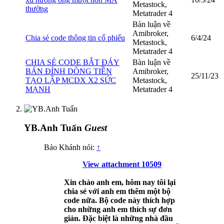
Metastock,
thường
Metatrader 4
Bàn luận về
Amibroker,
Chia sẻ code thông tin cổ phiếu
6/4/24
Metastock,
Metatrader 4
CHIA SẺ CODE BẮT ĐÁY
Bàn luận về
BÁN ĐỈNH DÒNG TIỀN
Amibroker,
25/11/23
TẠO LẬP MCDX X2 SỨC
Metastock,
MẠNH
Metatrader 4
YB.Anh Tuấn
Guest
Bảo Khánh nói:
↑
View attachment 10509
Xin chào anh em, hôm nay tôi lại
chia sẻ với anh em thêm một bộ
code nữa. Bộ code này thích hợp
cho những anh em thích sự đơn
giản. Đặc biệt là những nhà đầu