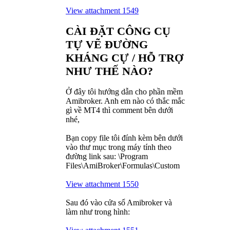
View attachment 1549
CÀI ĐẶT CÔNG CỤ
TỰ VẼ ĐƯỜNG
KHÁNG CỰ / HỖ TRỢ
NHƯ THẾ NÀO?
Ở đây tôi hướng dẫn cho phần mềm
Amibroker. Anh em nào có thắc mắc
gì về MT4 thì comment bên dưới
nhé,
Bạn copy file tôi đính kèm bên dưới
vào thư mục trong máy tính theo
đường link sau: \Program
Files\AmiBroker\Formulas\Custom
View attachment 1550
Sau đó vào cửa sổ Amibroker và
làm như trong hình: