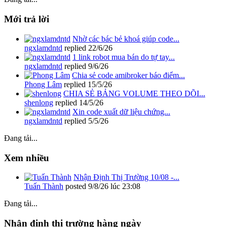
Mới trả lời
Nhờ các bác bẻ khoá giúp code...
ngxlamdntd
replied
22/6/26
1 link robot mua bán do tự tay...
ngxlamdntd
replied
9/6/26
Chia sẻ code amibroker báo điểm...
Phong Lâm
replied
15/5/26
CHIA SẺ BẢNG VOLUME THEO DÕI...
shenlong
replied
14/5/26
Xin code xuất dữ liệu chứng...
ngxlamdntd
replied
5/5/26
Đang tải...
Xem nhiều
Nhận Định Thị Trường 10/08 -...
Tuấn Thành
posted
9/8/26 lúc 23:08
Đang tải...
Nhận định thị trường hàng ngày