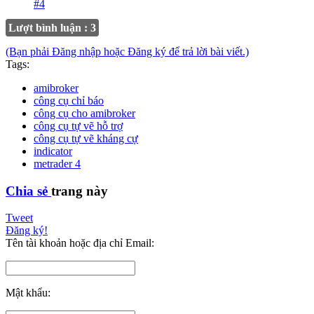
#4
Lượt bình luận : 3
(Bạn phải Đăng nhập hoặc Đăng ký để trả lời bài viết.)
Tags:
amibroker
công cụ chỉ báo
công cụ cho amibroker
công cụ tự vẽ hỗ trợ
công cụ tự vẽ kháng cự
indicator
metrader 4
Chia sẻ
trang này
Tweet
Đăng ký!
Tên tài khoản hoặc địa chỉ Email:
Mật khẩu: