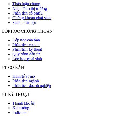
Thảo luận chung
Nhận định thị trường
Phân tích cổ phiếu
Chứng khoán phái sinh
Sách - Tài liệu
LỚP HỌC CHỨNG KHOÁN
Lớp học căn bản
Phân tích cơ bản
Phân tích kỹ thuật
Quy trình đầu tư
Lớp học phái sinh
PT CƠ BẢN
Kinh tế vĩ mô
Phân tích ngành
Phân tích doanh nghiệp
PT KỸ THUẬT
Thanh khoản
Xu hướng
Indicator