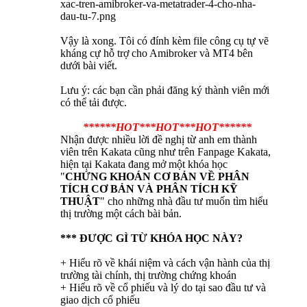
Vậy là xong. Tôi có đính kèm file công cụ tự vẽ
kháng cự hỗ trợ cho Amibroker và MT4 bên
dưới bài viết.
Lưu ý: các bạn cần phải đăng ký thành viên mới
có thể tải được.
***
***HOT***HOT***HOT
***
***
Nhận được nhiều lời đề nghị từ anh em thành
viên trên Kakata cũng như trên Fanpage Kakata,
hiện tại Kakata đang mở một khóa học
"
CHỨNG KHOÁN CƠ BẢN VỀ PHÂN
TÍCH CƠ BẢN VÀ PHÂN TÍCH KỸ
THUẬT
" cho những nhà đầu tư muốn tìm hiểu
thị trường một cách bài bản.
*** ĐƯỢC GÌ TỪ KHÓA HỌC NÀY?
+ Hiểu rõ về khái niệm và cách vận hành của thị
trường tài chính, thị trường chứng khoán
+ Hiểu rõ về cổ phiếu và lý do tại sao đầu tư và
giao dịch cổ phiếu