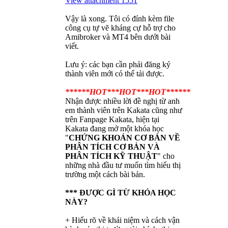
View attachment 1551
Vậy là xong. Tôi có đính kèm file
công cụ tự vẽ kháng cự hỗ trợ cho
Amibroker và MT4 bên dưới bài
viết.
Lưu ý: các bạn cần phải đăng ký
thành viên mới có thể tải được.
***
***HOT***HOT***HOT
***
***
Nhận được nhiều lời đề nghị từ anh
em thành viên trên Kakata cũng như
trên Fanpage Kakata, hiện tại
Kakata đang mở một khóa học
"
CHỨNG KHOÁN CƠ BẢN VỀ
PHÂN TÍCH CƠ BẢN VÀ
PHÂN TÍCH KỸ THUẬT
" cho
những nhà đầu tư muốn tìm hiểu thị
trường một cách bài bản.
*** ĐƯỢC GÌ TỪ KHÓA HỌC
NÀY?
+ Hiểu rõ về khái niệm và cách vận