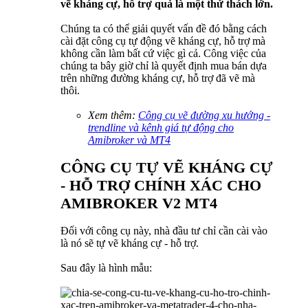
vẽ kháng cự, hỗ trợ quả là một thử thách lớn.
Chúng ta có thể giải quyết vấn đề đó bằng cách
cài đặt công cụ tự động vẽ kháng cự, hỗ trợ mà
không cần làm bất cứ việc gì cả. Công việc của
chúng ta bây giờ chỉ là quyết định mua bán dựa
trên những đường kháng cự, hỗ trợ đã vẽ mà
thôi.
Xem thêm:
Công cụ vẽ đường xu hướng -
trendline và kênh giá tự động cho
Amibroker và MT4
CÔNG CỤ TỰ VẼ KHÁNG CỰ
- HỖ TRỢ CHÍNH XÁC CHO
AMIBROKER V2 MT4
Đối với công cụ này, nhà đầu tư chỉ cần cài vào
là nó sẽ tự vẽ kháng cự - hỗ trợ.
Sau đây là hình mẫu: