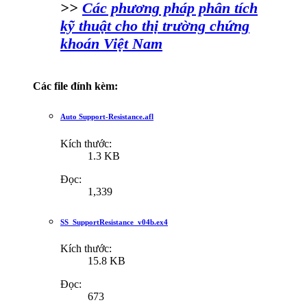
>>
Các phương pháp phân tích
kỹ thuật cho thị trường chứng
khoán Việt Nam
Các file đính kèm:
Auto Support-Resistance.afl
Kích thước:
1.3 KB
Đọc:
1,339
SS_SupportResistance_v04b.ex4
Kích thước:
15.8 KB
Đọc:
673