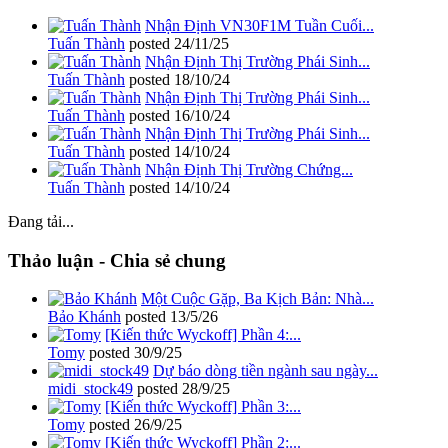
Nhận Định VN30F1M Tuần Cuối...
Tuấn Thành
posted
24/11/25
Nhận Định Thị Trường Phái Sinh...
Tuấn Thành
posted
18/10/24
Nhận Định Thị Trường Phái Sinh...
Tuấn Thành
posted
16/10/24
Nhận Định Thị Trường Phái Sinh...
Tuấn Thành
posted
14/10/24
Nhận Định Thị Trường Chứng...
Tuấn Thành
posted
14/10/24
Đang tải...
Thảo luận - Chia sẻ chung
Một Cuộc Gặp, Ba Kịch Bản: Nhà...
Bảo Khánh
posted
13/5/26
[Kiến thức Wyckoff] Phần 4:...
Tomy
posted
30/9/25
Dự báo dòng tiền ngành sau ngày...
midi_stock49
posted
28/9/25
[Kiến thức Wyckoff] Phần 3:...
Tomy
posted
26/9/25
[Kiến thức Wyckoff] Phần 2:...