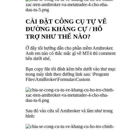
CÀI ĐẶT CÔNG CỤ TỰ VẼ
ĐƯỜNG KHÁNG CỰ / HỖ
TRỢ NHƯ THẾ NÀO?
Ở đây tôi hướng dẫn cho phần mềm Amibroker.
Anh em nào có thắc mắc gì về MT4 thì comment
bên dưới nhé,
Bạn copy file tôi đính kèm bên dưới vào thư mục
trong máy tính theo đường link sau: \Program
Files\AmiBroker\Formulas\Custom
Sau đó vào cửa sổ Amibroker và làm như trong
hình: