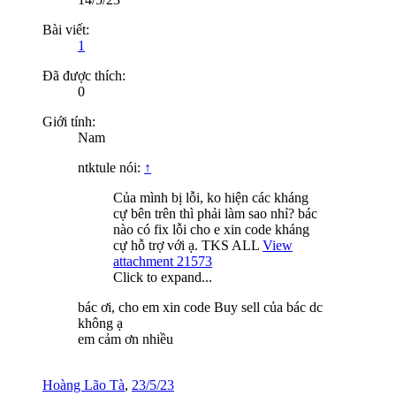
Bài viết:
1
Đã được thích:
0
Giới tính:
Nam
ntktule nói:
↑
Của mình bị lỗi, ko hiện các kháng
cự bên trên thì phải làm sao nhỉ? bác
nào có fix lỗi cho e xin code kháng
cự hỗ trợ với ạ. TKS ALL
View
attachment 21573
Click to expand...
bác ơi, cho em xin code Buy sell của bác dc
không ạ
em cảm ơn nhiều
Hoàng Lão Tà
,
23/5/23