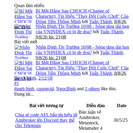
Quan tâm nhiều
Bí Mật Đằng Sau CHOCH (Change of
Character): Tín Hiệu "Thay Đổi Cuộc Chơi" Của
Dòng Tiền Thông Minh
bởi
Tuấn Thành
,
8/8/26
Nhận Định Thị Trường 10/08 - Sóng tăng dài hạn
lúc 11:11
của VNINDEX có bị đe dọa?
bởi
Tuấn Thành
,
9/8/26 lúc 23:08
Bài viết mới
Nhận Định Thị Trường 10/08 - Sóng tăng dài hạn
của VNINDEX có bị đe dọa?
bởi
Tuấn Thành
,
9/8/26 lúc 23:08
Bí Mật Đằng Sau CHOCH (Change of
Character): Tín Hiệu "Thay Đổi Cuộc Chơi" Của
Dòng Tiền Thông Minh
bởi
Tuấn Thành
,
8/8/26
Bảo Khánh
,
2/12/18
lúc 11:11
#1
thanh binh
,
cuongctd
,
NgocBinh
and
2 others
like this.
Đang tải...
Bài viết tương tự
Diễn đàn
Date
Bàn luận về
Chia sẻ code AFL bắn tín hiệu từ
Amibroker,
Amibroker lên Discord thay thế
30/5/25
Metastock,
cho Telegram
Metatrader 4