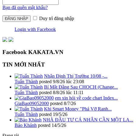
Bạn đã quên mật khẩu?
Duy trì đăng nhập
Login with Facebook
Facebook KAKATA.VN
TIN MỚI NHẤT
Nhận Định Thị Trường 10/08 -...
Tuấn Thành
posted
9/8/26 lúc 23:08
Bí Mật Đằng Sau CHOCH (Change...
Tuấn Thành
posted
8/8/26 lúc 11:11
em xin hỏi về code chart Index...
GiaBao09052000
posted
8/7/26
Khi Smart Money "Phá Vỡ Ranh...
Tuấn Thành
posted
19/5/26
NHÀ ĐẦU TƯ CÁ NHÂN CẦN MỘT LA...
Bảo Khánh
posted
14/5/26
Đang tải...