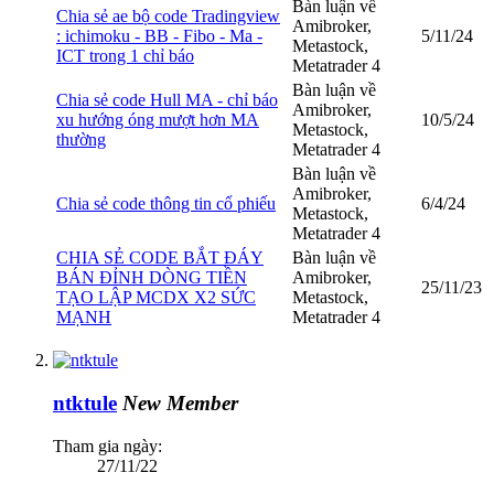
Bàn luận về
Chia sẻ ae bộ code Tradingview
Amibroker,
: ichimoku - BB - Fibo - Ma -
5/11/24
Metastock,
ICT trong 1 chỉ báo
Metatrader 4
Bàn luận về
Chia sẻ code Hull MA - chỉ báo
Amibroker,
xu hướng óng mượt hơn MA
10/5/24
Metastock,
thường
Metatrader 4
Bàn luận về
Amibroker,
Chia sẻ code thông tin cổ phiếu
6/4/24
Metastock,
Metatrader 4
CHIA SẺ CODE BẮT ĐÁY
Bàn luận về
BÁN ĐỈNH DÒNG TIỀN
Amibroker,
25/11/23
TẠO LẬP MCDX X2 SỨC
Metastock,
MẠNH
Metatrader 4
ntktule
New Member
Tham gia ngày:
27/11/22