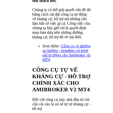
thử thách lớn.
Chúng ta có thể giải quyết vấn đề đó
bằng cách cài đặt công cụ tự động
vẽ kháng cự, hỗ trợ mà không cần
làm bất cứ việc gì cả. Công việc của
chúng ta bây giờ chỉ là quyết định
mua bán dựa trên những đường
kháng cự, hỗ trợ đã vẽ mà thôi.
Xem thêm:
Công cụ vẽ đường
xu hướng - trendline và kênh
giá tự động cho Amibroker và
MT4
CÔNG CỤ TỰ VẼ
KHÁNG CỰ - HỖ TRỢ
CHÍNH XÁC CHO
AMIBROKER V2 MT4
Đối với công cụ này, nhà đầu tư chỉ
cần cài vào là nó sẽ tự vẽ kháng cự -
hỗ trợ.