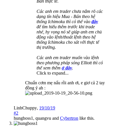
Bán thực tế.
Các anh em trader chưa nắm rõ các
dạng tín hiệu Mua - Bán theo hệ
thống Ichimoku thì có thể vào
đây
để tìm hiểu thêm trước khi trade
nhé, hy vọng nó sẽ giúp anh em chủ
động vào lệnh/thoát lệnh theo hệ
thống Ichimoku cho sát với thực tế
thị trường.
Các anh em trader muốn vào lệnh
theo phương pháp sóng Elliott thì có
thể xem thêm
ở đây
.
Click to expand...
Chuẩn cơm mẹ nấu rồi anh ơi, e giơ cả 2 tay
đồng ý ah :
LinhChuppy
,
19/10/19
#2
hungboss1
,
quangvu
and
Cybertron
like this.