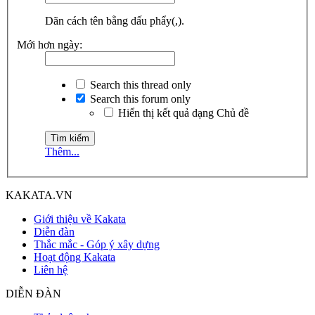
Dãn cách tên bằng dấu phẩy(,).
Mới hơn ngày:
Search this thread only
Search this forum only
Hiển thị kết quả dạng Chủ đề
Thêm...
KAKATA.VN
Giới thiệu về Kakata
Diễn đàn
Thắc mắc - Góp ý xây dựng
Hoạt động Kakata
Liên hệ
DIỄN ĐÀN