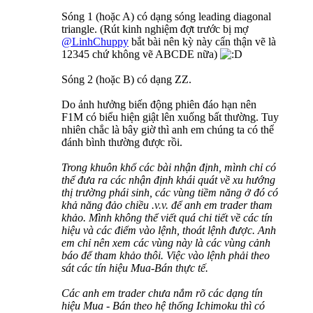
Sóng 1 (hoặc A) có dạng sóng leading diagonal
triangle. (Rút kinh nghiệm đợt trước bị mợ
@LinhChuppy
bắt bài nên kỳ này cẩn thận vẽ là
12345 chứ không vẽ ABCDE nữa)
Sóng 2 (hoặc B) có dạng ZZ.
Do ảnh hưởng biến động phiên đáo hạn nên
F1M có biểu hiện giật lên xuống bất thường. Tuy
nhiên chắc là bây giờ thì anh em chúng ta có thể
đánh bình thường được rồi.
Trong khuôn khổ các bài nhận định, mình chỉ có
thể đưa ra các nhận định khái quát về xu hướng
thị trường phái sinh, các vùng tiềm năng ở đó có
khả năng đảo chiều .v.v. để anh em trader tham
khảo. Mình không thể viết quá chi tiết về các tín
hiệu và các điểm vào lệnh, thoát lệnh được. Anh
em chỉ nên xem các vùng này là các vùng cảnh
báo để tham khảo thôi. Việc vào lệnh phải theo
sát các tín hiệu Mua-Bán thực tế.
Các anh em trader chưa nắm rõ các dạng tín
hiệu Mua - Bán theo hệ thống Ichimoku thì có