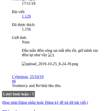
17/11/18
Bài viết:
1,129
Đã được thích:
1,156
Giới tính:
Nam
Đầu tuần đếm sóng sai mất tiêu rồi, giờ mình xin
đếm lại như vầy
Cybertron
,
25/10/19
#6
Tronbercy
and
Bơ thúi
like this.
Lượt bình luận : 5
(Bạn phải Đăng nhập hoặc Đăng ký để trả lời bài viết.)