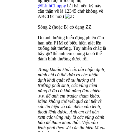
nghiệm đợt trước bị mợ
@LinhChuppy
bắt bài nên kỳ này
cẩn thận vẽ là 12345 chứ không vẽ
ABCDE nữa)
Sóng 2 (hoặc B) có dạng ZZ.
Do ảnh hưởng biến động phiên đáo
hạn nên F1M có biểu hiện giật lên
xuống bất thường. Tuy nhiên chắc là
bây giờ thì anh em chúng ta có thể
đánh bình thường được rồi.
Trong khuôn khổ các bài nhận định,
mình chỉ có thể đưa ra các nhận
định khái quát về xu hướng thị
trường phái sinh, các vùng tiềm
năng ở đó có khả năng đảo chiều
.v.v. để anh em trader tham khảo.
Mình không thể viết quá chi tiết về
các tín hiệu và các điểm vào lệnh,
thoát lệnh được. Anh em chỉ nên
xem các vùng này là các vùng cảnh
báo để tham khảo thôi. Việc vào
lệnh phải theo sát các tín hiệu Mua-