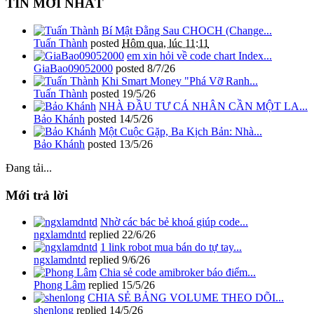
TIN MỚI NHẤT
Bí Mật Đằng Sau CHOCH (Change...
Tuấn Thành
posted
Hôm qua, lúc 11:11
em xin hỏi về code chart Index...
GiaBao09052000
posted
8/7/26
Khi Smart Money "Phá Vỡ Ranh...
Tuấn Thành
posted
19/5/26
NHÀ ĐẦU TƯ CÁ NHÂN CẦN MỘT LA...
Bảo Khánh
posted
14/5/26
Một Cuộc Gặp, Ba Kịch Bản: Nhà...
Bảo Khánh
posted
13/5/26
Đang tải...
Mới trả lời
Nhờ các bác bẻ khoá giúp code...
ngxlamdntd
replied
22/6/26
1 link robot mua bán do tự tay...
ngxlamdntd
replied
9/6/26
Chia sẻ code amibroker báo điểm...
Phong Lâm
replied
15/5/26
CHIA SẺ BẢNG VOLUME THEO DÕI...
shenlong
replied
14/5/26