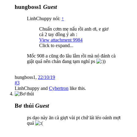
hungboss1
Guest
LinhChuppy nói:
↑
Chuẩn cơm mẹ nấu rồi anh ơi, e giơ
cả 2 tay đồng ý ah :
View attachment 9984
Click to expand...
Mốc 908 a cũng đo lâu lắm rồi mà nó đánh cà
giật quá nên chán đang tạm nghỉ ps
)
hungboss1
,
22/10/19
#3
LinhChuppy
and
Cybertron
like this.
Bơ thúi
Guest
ps dạo này ăn cà giựt vài pt chứ lái léo oánh mợt
quá