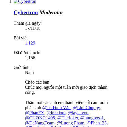
Cybertron
Moderator
Tham gia ngày:
17/11/18
Bài viết:
1,129
Đã được thích:
1,156
Giới tính:
Nam
Chào các bạn,
Chúc mọi người một tuần mới giao dịch thành
công.
Thân mời các anh em thành viên cốt cán room
phái sinh
@Tô Đình Văn
,
@LinhChuppy
,
@PhanFX
,
@freedom
,
@laylaivon
,
@CUONG1405
,
@TheJoker
,
@hungboss1
,
@DaNangTeam
,
@Luong Pham
,
@Phan123
,