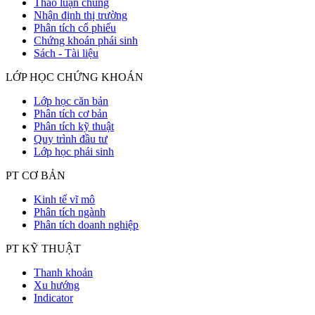
Thảo luận chung
Nhận định thị trường
Phân tích cổ phiếu
Chứng khoán phái sinh
Sách - Tài liệu
LỚP HỌC CHỨNG KHOÁN
Lớp học căn bản
Phân tích cơ bản
Phân tích kỹ thuật
Quy trình đầu tư
Lớp học phái sinh
PT CƠ BẢN
Kinh tế vĩ mô
Phân tích ngành
Phân tích doanh nghiệp
PT KỸ THUẬT
Thanh khoản
Xu hướng
Indicator