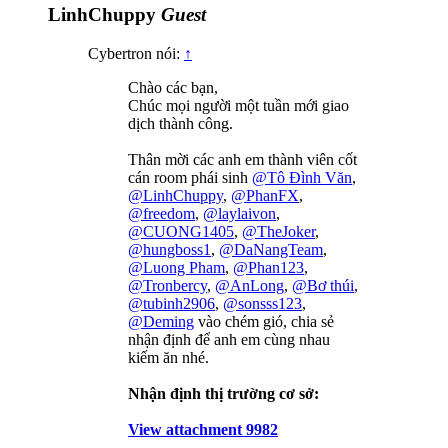
LinhChuppy
Guest
Cybertron nói:
↑
Chào các bạn,
Chúc mọi người một tuần mới giao
dịch thành công.
Thân mời các anh em thành viên cốt
cán room phái sinh
@Tô Đình Văn
,
@LinhChuppy
,
@PhanFX
,
@freedom
,
@laylaivon
,
@CUONG1405
,
@TheJoker
,
@hungboss1
,
@DaNangTeam
,
@Luong Pham
,
@Phan123
,
@Tronbercy
,
@AnLong
,
@Bơ thúi
,
@tubinh2906
,
@sonsss123
,
@Deming
vào chém gió, chia sẻ
nhận định để anh em cùng nhau
kiếm ăn nhé.
Nhận định thị trường cơ sở:
View attachment 9982