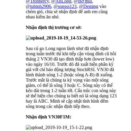
@Tronbercy
,
@AnLong
,
@Bơ thúi
,
@tubinh2906
,
@sonsss123
,
@Deming
vào
chém gió, chia sẻ nhận định để anh em cùng
nhau kiếm ăn nhé.
Nhận định thị trường cơ sở:
Sau cú go Long ngon lành như đã nhận định
trong tuần trước thì khi tiếp cận vùng đỉnh cũ hồi
tháng 2 VN30 đã tạo đỉnh thấp hơn (lower low)
vào ngày 16/10. Trước đó đã xuất hiện phân kỳ
giá với chỉ báo động lượng StochRSI. VN30 đã
hình thành sóng 1-2 (hoặc sóng A-B) đi xuống.
Trước mắt là chúng ta kỳ vọng vào một sóng
giảm, có thể là sóng 3 hoặc C. Sóng này có thể
kéo dài trong 1-2 tuần tới. Cấu trúc con sóng này
sẽ thể hiện cho chúng ta biết nó là sóng dạng 123
hay là ABC. Mình sẽ cập nhật tình hình đếm
sóng trong các nhận định tiếp theo.
Nhận định VN30F1M: