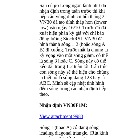
Sau cú go Long ngon lành như đã
nhận định trong tuần trước thì khi
tiếp cận vùng đỉnh cũ hồi tháng 2
VN30 đã tạo đỉnh thấp hơn (lower
low) vào ngày 16/10. Trước đó đã
xuất hiện phân kỳ giá với chỉ báo
động lượng StochRSI. VN30 đã
hình thành sóng 1-2 (hoặc sóng A-
B) đi xuống. Trước mắt là chúng ta
kỳ vọng vào một sóng giảm, có thể
là sóng 3 hoặc C. Sóng này có thể
kéo dài trong 1-2 tuần tới. Cấu trúc
con sóng này sẽ thể hiện cho chúng
ta biết nó là sóng dạng 123 hay là
ABC. Mình sẽ cập nhật tình hình
đếm sóng trong các nhận định tiếp
theo.
Nhận định VN30F1M:
View attachment 9983
Sóng 1 (hoặc A) có dạng sóng
leading diagonal triangle. (Rút kinh