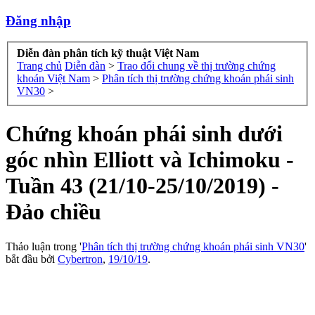
Đăng nhập
Diễn đàn phân tích kỹ thuật Việt Nam
Trang chủ
Diễn đàn
>
Trao đổi chung về thị trường chứng
khoán Việt Nam
>
Phân tích thị trường chứng khoán phái sinh
VN30
>
Chứng khoán phái sinh dưới
góc nhìn Elliott và Ichimoku -
Tuần 43 (21/10-25/10/2019) -
Đảo chiều
Thảo luận trong '
Phân tích thị trường chứng khoán phái sinh VN30
'
bắt đầu bởi
Cybertron
,
19/10/19
.