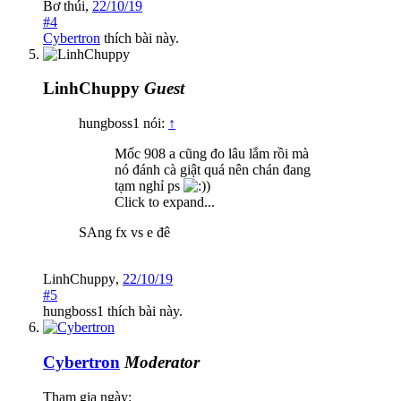
Bơ thúi
,
22/10/19
#4
Cybertron
thích bài này.
LinhChuppy
Guest
hungboss1 nói:
↑
Mốc 908 a cũng đo lâu lắm rồi mà
nó đánh cà giật quá nên chán đang
tạm nghỉ ps
)
Click to expand...
SAng fx vs e đê
LinhChuppy
,
22/10/19
#5
hungboss1
thích bài này.
Cybertron
Moderator
Tham gia ngày: