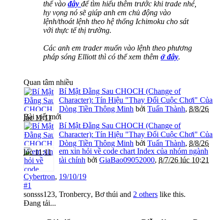
thể vào
đây
để tìm hiểu thêm trước khi trade nhé,
hy vọng nó sẽ giúp anh em chủ động vào
lệnh/thoát lệnh theo hệ thống Ichimoku cho sát
với thực tế thị trường.
Các anh em trader muốn vào lệnh theo phương
pháp sóng Elliott thì có thể xem thêm
ở đây
.
Quan tâm nhiều
Bí Mật Đằng Sau CHOCH (Change of
Character): Tín Hiệu "Thay Đổi Cuộc Chơi" Của
Dòng Tiền Thông Minh
bởi
Tuấn Thành
,
8/8/26
Bài viết mới
lúc 11:11
Bí Mật Đằng Sau CHOCH (Change of
Character): Tín Hiệu "Thay Đổi Cuộc Chơi" Của
Dòng Tiền Thông Minh
bởi
Tuấn Thành
,
8/8/26
em xin hỏi về code chart Index của nhóm ngành
lúc 11:11
tài chính
bởi
GiaBao09052000
,
8/7/26 lúc 10:21
Cybertron
,
19/10/19
#1
sonsss123
,
Tronbercy
,
Bơ thúi
and
2 others
like this.
Đang tải...