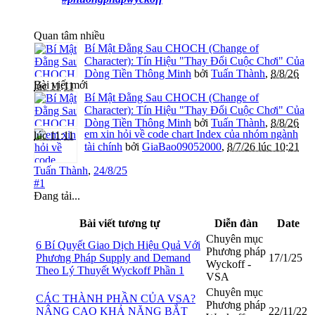
Quan tâm nhiều
Bí Mật Đằng Sau CHOCH (Change of
Character): Tín Hiệu "Thay Đổi Cuộc Chơi" Của
Dòng Tiền Thông Minh
bởi
Tuấn Thành
,
8/8/26
Bài viết mới
lúc 11:11
Bí Mật Đằng Sau CHOCH (Change of
Character): Tín Hiệu "Thay Đổi Cuộc Chơi" Của
Dòng Tiền Thông Minh
bởi
Tuấn Thành
,
8/8/26
em xin hỏi về code chart Index của nhóm ngành
lúc 11:11
tài chính
bởi
GiaBao09052000
,
8/7/26 lúc 10:21
Tuấn Thành
,
24/8/25
#1
Đang tải...
Bài viết tương tự
Diễn đàn
Date
Chuyên mục
6 Bí Quyết Giao Dịch Hiệu Quả Với
Phương pháp
Phương Pháp Supply and Demand
17/1/25
Wyckoff -
Theo Lý Thuyết Wyckoff Phần 1
VSA
Chuyên mục
CÁC THÀNH PHẦN CỦA VSA?
Phương pháp
NÂNG CAO KHẢ NĂNG BẮT
22/11/22