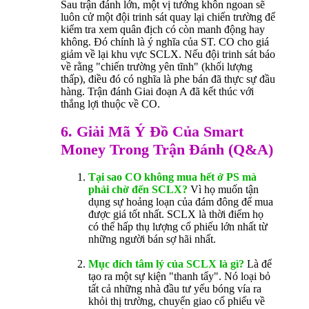
Sau trận đánh lớn, một vị tướng khôn ngoan sẽ
luôn cử một đội trinh sát quay lại chiến trường để
kiểm tra xem quân địch có còn manh động hay
không. Đó chính là ý nghĩa của ST. CO cho giá
giảm về lại khu vực SCLX. Nếu đội trinh sát báo
về rằng "chiến trường yên tĩnh" (khối lượng
thấp), điều đó có nghĩa là phe bán đã thực sự đầu
hàng. Trận đánh Giai đoạn A đã kết thúc với
thắng lợi thuộc về CO.
6. Giải Mã Ý Đồ Của Smart
Money Trong Trận Đánh (Q&A)
Tại sao CO không mua hết ở PS mà
phải chờ đến SCLX?
Vì họ muốn tận
dụng sự hoảng loạn của đám đông để mua
được giá tốt nhất. SCLX là thời điểm họ
có thể hấp thụ lượng cổ phiếu lớn nhất từ
những người bán sợ hãi nhất.
Mục đích tâm lý của SCLX là gì?
Là để
tạo ra một sự kiện "thanh tẩy". Nó loại bỏ
tất cả những nhà đầu tư yếu bóng vía ra
khỏi thị trường, chuyển giao cổ phiếu về