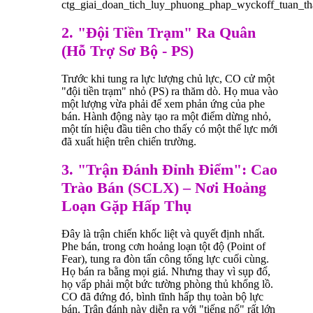
2. "Đội Tiền Trạm" Ra Quân
(Hỗ Trợ Sơ Bộ - PS)
Trước khi tung ra lực lượng chủ lực, CO cử một
"đội tiền trạm" nhỏ (PS) ra thăm dò. Họ mua vào
một lượng vừa phải để xem phản ứng của phe
bán. Hành động này tạo ra một điểm dừng nhỏ,
một tín hiệu đầu tiên cho thấy có một thế lực mới
đã xuất hiện trên chiến trường.
3. "Trận Đánh Đỉnh Điểm": Cao
Trào Bán (SCLX) – Nơi Hoảng
Loạn Gặp Hấp Thụ
Đây là trận chiến khốc liệt và quyết định nhất.
Phe bán, trong cơn hoảng loạn tột độ (Point of
Fear), tung ra đòn tấn công tổng lực cuối cùng.
Họ bán ra bằng mọi giá. Nhưng thay vì sụp đổ,
họ vấp phải một bức tường phòng thủ khổng lồ.
CO đã đứng đó, bình tĩnh hấp thụ toàn bộ lực
bán. Trận đánh này diễn ra với "tiếng nổ" rất lớn