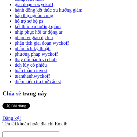
giai đoạn a wyckoff
hành động kết thúc xu hướng giảm
hấp thụ nguồn cung
hỗ trợ sơ bộ ps
kết thúc xu hướng giảm
nhịp phục hồi tự động ar
phạm vi giao dịch tr
phân tích giai đoạn wyckoff
phân tích kỹ thuật.
phương pháp wyckoff
thay đổi hành vi chob
tích lũy cổ phiếu
tuấn thành invest
tuanthanhwyckoff
điểm kiểm tra thứ cấp st
Chia sẻ
trang này
Đăng ký!
Tên tài khoản hoặc địa chỉ Email: