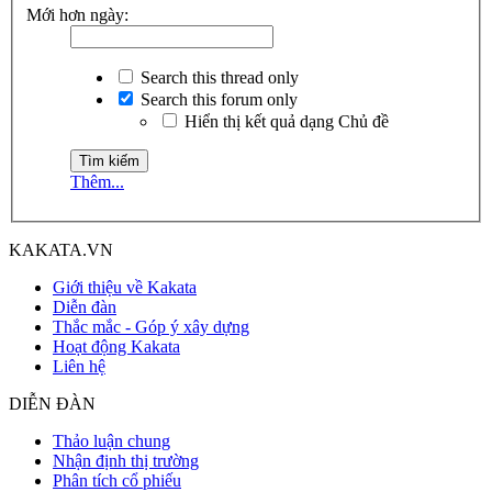
Mới hơn ngày:
Search this thread only
Search this forum only
Hiển thị kết quả dạng Chủ đề
Thêm...
KAKATA.VN
Giới thiệu về Kakata
Diễn đàn
Thắc mắc - Góp ý xây dựng
Hoạt động Kakata
Liên hệ
DIỄN ĐÀN
Thảo luận chung
Nhận định thị trường
Phân tích cổ phiếu