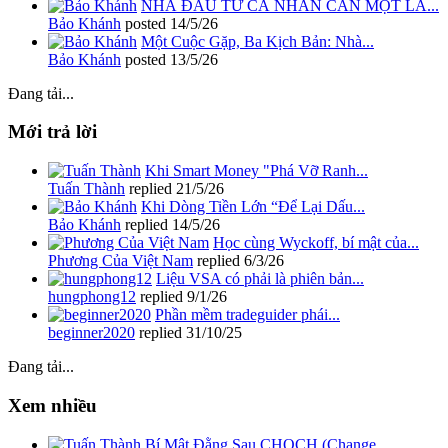
NHÀ ĐẦU TƯ CÁ NHÂN CẦN MỘT LA...
Bảo Khánh
posted
14/5/26
Một Cuộc Gặp, Ba Kịch Bản: Nhà...
Bảo Khánh
posted
13/5/26
Đang tải...
Mới trả lời
Khi Smart Money "Phá Vỡ Ranh...
Tuấn Thành
replied
21/5/26
Khi Dòng Tiền Lớn “Để Lại Dấu...
Bảo Khánh
replied
14/5/26
Học cùng Wyckoff, bí mật của...
Phương Của Việt Nam
replied
6/3/26
Liệu VSA có phải là phiên bản...
hungphong12
replied
9/1/26
Phần mềm tradeguider phái...
beginner2020
replied
31/10/25
Đang tải...
Xem nhiều
Bí Mật Đằng Sau CHOCH (Change...