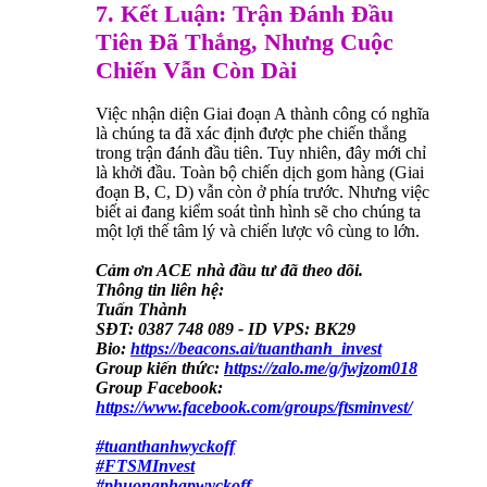
7. Kết Luận: Trận Đánh Đầu
Tiên Đã Thắng, Nhưng Cuộc
Chiến Vẫn Còn Dài
Việc nhận diện Giai đoạn A thành công có nghĩa
là chúng ta đã xác định được phe chiến thắng
trong trận đánh đầu tiên. Tuy nhiên, đây mới chỉ
là khởi đầu. Toàn bộ chiến dịch gom hàng (Giai
đoạn B, C, D) vẫn còn ở phía trước. Nhưng việc
biết ai đang kiểm soát tình hình sẽ cho chúng ta
một lợi thế tâm lý và chiến lược vô cùng to lớn.
Cảm ơn ACE nhà đầu tư đã theo dõi.
Thông tin liên hệ:
Tuấn Thành
SĐT: 0387 748 089 - ID VPS: BK29
Bio:
https://beacons.ai/tuanthanh_invest
Group kiến thức:
https://zalo.me/g/jwjzom018
Group Facebook:
https://www.facebook.com/groups/ftsminvest/
#tuanthanhwyckoff
#FTSMInvest
#phuongphapwyckoff