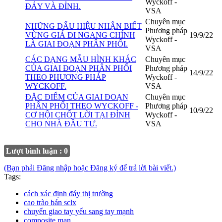
Wyckoff -
ĐÁY VÀ ĐỈNH.
VSA
Chuyên mục
NHỮNG DẤU HIỆU NHẬN BIẾT
Phương pháp
VÙNG GIÁ ĐI NGANG CHÍNH
19/9/22
Wyckoff -
LÀ GIAI ĐOẠN PHÂN PHỐI.
VSA
CÁC DẠNG MẪU HÌNH KHÁC
Chuyên mục
CỦA GIAI ĐOẠN PHÂN PHỐI
Phương pháp
14/9/22
THEO PHƯƠNG PHÁP
Wyckoff -
WYCKOFF.
VSA
ĐẶC ĐIỂM CỦA GIAI ĐOẠN
Chuyên mục
PHÂN PHỐI THEO WYCKOFF -
Phương pháp
10/9/22
CƠ HỘI CHỐT LỜI TẠI ĐỈNH
Wyckoff -
CHO NHÀ ĐẦU TƯ.
VSA
Lượt bình luận : 0
(Bạn phải Đăng nhập hoặc Đăng ký để trả lời bài viết.)
Tags:
cách xác định đáy thị trường
cao trào bán sclx
chuyển giao tay yếu sang tay mạnh
composite man