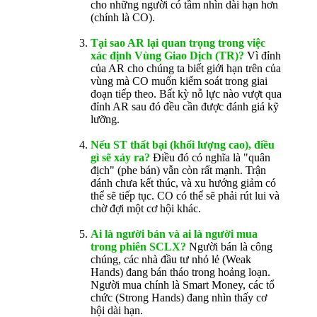
cho những người có tầm nhìn dài hạn hơn
(chính là CO).
Tại sao AR lại quan trọng trong việc
xác định Vùng Giao Dịch (TR)?
Vì đỉnh
của AR cho chúng ta biết giới hạn trên của
vùng mà CO muốn kiểm soát trong giai
đoạn tiếp theo. Bất kỳ nỗ lực nào vượt qua
đỉnh AR sau đó đều cần được đánh giá kỹ
lưỡng.
Nếu ST thất bại (khối lượng cao), điều
gì sẽ xảy ra?
Điều đó có nghĩa là "quân
địch" (phe bán) vẫn còn rất mạnh. Trận
đánh chưa kết thúc, và xu hướng giảm có
thể sẽ tiếp tục. CO có thể sẽ phải rút lui và
chờ đợi một cơ hội khác.
Ai là người bán và ai là người mua
trong phiên SCLX?
Người bán là công
chúng, các nhà đầu tư nhỏ lẻ (Weak
Hands) đang bán tháo trong hoảng loạn.
Người mua chính là Smart Money, các tổ
chức (Strong Hands) đang nhìn thấy cơ
hội dài hạn.