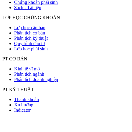
Chứng khoán phái sinh
Sách - Tài liệu
LỚP HỌC CHỨNG KHOÁN
Lớp học căn bản
Phân tích cơ bản
Phân tích kỹ thuật
Quy trình đầu tư
Lớp học phái sinh
PT CƠ BẢN
Kinh tế vĩ mô
Phân tích ngành
Phân tích doanh nghiệp
PT KỸ THUẬT
Thanh khoản
Xu hướng
Indicator