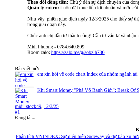
Theo dõi dòng tiền:
Chú ý đến sự dịch chuyển của dòng
Quản lý rủi ro:
Luôn đặt mục tiêu lợi nhuận và mức cắt 
Như vậy, phiên giao dịch ngày 12/3/2025 cho thấy sự thận 
trong giai đoạn này.
Chúc anh chị đầu tư thành công! Cần tư vấn kĩ và nhận n
Midi Phuong - 0784.640.899
Room zalo:
https://zalo.me/g/sobzlh730
Bài viết mới
em xin hỏi về code chart Index của nhóm ngành tài
Khi Smart Money "Phá Vỡ Ranh Giới": Break Of S
midi_stock49
,
12/3/25
#1
Đang tải...
B
Phân tích VNINDEX: Sự diễn biến Sideway và dự báo xu hướ