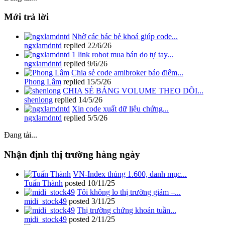
Mới trả lời
Nhờ các bác bẻ khoá giúp code...
ngxlamdntd
replied
22/6/26
1 link robot mua bán do tự tay...
ngxlamdntd
replied
9/6/26
Chia sẻ code amibroker báo điểm...
Phong Lâm
replied
15/5/26
CHIA SẺ BẢNG VOLUME THEO DÕI...
shenlong
replied
14/5/26
Xin code xuất dữ liệu chứng...
ngxlamdntd
replied
5/5/26
Đang tải...
Nhận định thị trường hàng ngày
VN-Index thủng 1.600, danh mục...
Tuấn Thành
posted
10/11/25
Tôi không lo thị trường giảm –...
midi_stock49
posted
3/11/25
Thị trường chứng khoán tuần...
midi_stock49
posted
2/11/25