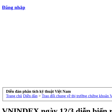
Đăng nhập
Diễn đàn phân tích kỹ thuật Việt Nam
Trang chủ
Diễn đàn
>
Trao đổi chung về thị trường chứng khoán 
VNINDEX ngày 12/3 diễn biến r