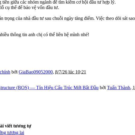
 tiền giữa các nhóm ngành để tìm kiếm cơ hội đầu tư hợp lý.
lỗ cụ thể để bảo vệ vốn đầu tư.
trọng của nhà đầu tư sau chuỗi ngày tăng điểm. Việc theo dõi sát sao di
hiều thông tin anh chị có thể liên hệ mình nhé!
 chính
bởi
GiaBao09052000
,
8/7/26 lúc 10:21
tructure (BOS) — Tín Hiệu Cấu Trúc Mới Bắt Đầu
bởi
Tuấn Thành
,
1
ài viết tương tự
ng tương lai