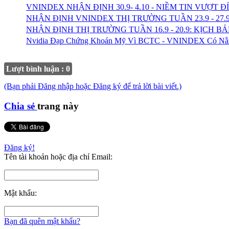
VNINDEX NHẬN ĐỊNH 30.9- 4.10 - NIỀM TIN VƯỢT Đ
NHẬN ĐỊNH VNINDEX THỊ TRƯỜNG TUẦN 23.9 - 27
NHẬN ĐỊNH THỊ TRƯỜNG TUẦN 16.9 - 20.9: KỊCH 
Nvidia Đạp Chứng Khoán Mỹ Vì BCTC - VNINDEX Có Nằm
Lượt bình luận : 0
(Bạn phải Đăng nhập hoặc Đăng ký để trả lời bài viết.)
Chia sẻ
trang này
Đăng ký!
Tên tài khoản hoặc địa chỉ Email:
Mật khẩu:
Bạn đã quên mật khẩu?