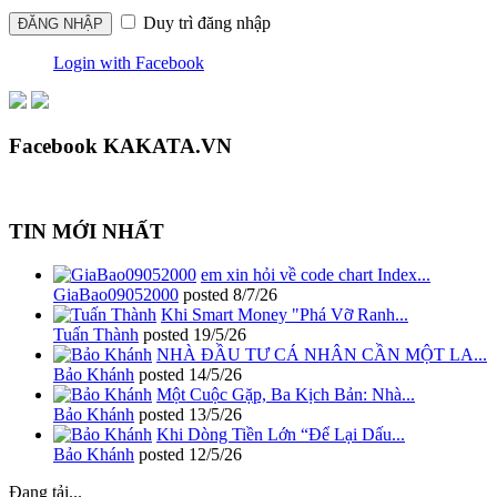
Duy trì đăng nhập
Login with Facebook
Facebook KAKATA.VN
TIN MỚI NHẤT
em xin hỏi về code chart Index...
GiaBao09052000
posted
8/7/26
Khi Smart Money "Phá Vỡ Ranh...
Tuấn Thành
posted
19/5/26
NHÀ ĐẦU TƯ CÁ NHÂN CẦN MỘT LA...
Bảo Khánh
posted
14/5/26
Một Cuộc Gặp, Ba Kịch Bản: Nhà...
Bảo Khánh
posted
13/5/26
Khi Dòng Tiền Lớn “Để Lại Dấu...
Bảo Khánh
posted
12/5/26
Đang tải...