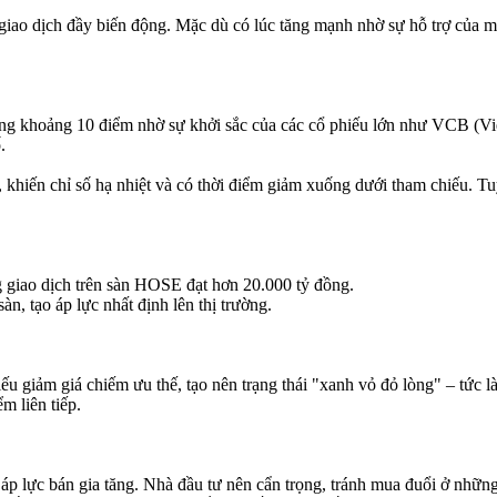
iao dịch đầy biến động. Mặc dù có lúc tăng mạnh nhờ sự hỗ trợ của một
ăng khoảng 10 điểm nhờ sự khởi sắc của các cổ phiếu lớn như VCB 
.
i, khiến chỉ số hạ nhiệt và có thời điểm giảm xuống dưới tham chiếu. 
g giao dịch trên sàn HOSE đạt hơn 20.000 tỷ đồng.
àn, tạo áp lực nhất định lên thị trường.
 giảm giá chiếm ưu thế, tạo nên trạng thái "xanh vỏ đỏ lòng" – tức là
m liên tiếp.
 áp lực bán gia tăng. Nhà đầu tư nên cẩn trọng, tránh mua đuổi ở nhữn