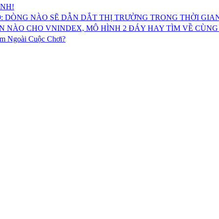
ỈNH!
.9: DÒNG NÀO SẼ DẪN DẮT THỊ TRƯỜNG TRONG THỜI GIAN
BẢN NÀO CHO VNINDEX, MÔ HÌNH 2 ĐÁY HAY TÌM VỀ CÙN
 Ngoài Cuộc Chơi?