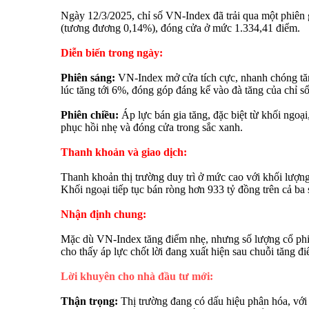
Ngày 12/3/2025, chỉ số VN-Index đã trải qua một phiên g
(tương đương 0,14%), đóng cửa ở mức 1.334,41 điểm.
Diễn biến trong ngày:
Phiên sáng:
VN-Index mở cửa tích cực, nhanh chóng t
lúc tăng tới 6%, đóng góp đáng kể vào đà tăng của chỉ số
Phiên chiều:
Áp lực bán gia tăng, đặc biệt từ khối ngoạ
phục hồi nhẹ và đóng cửa trong sắc xanh.
Thanh khoản và giao dịch:
Thanh khoản thị trường duy trì ở mức cao với khối lượn
Khối ngoại tiếp tục bán ròng hơn 933 tỷ đồng trên cả ba s
Nhận định chung:
Mặc dù VN-Index tăng điểm nhẹ, nhưng số lượng cổ phiếu
cho thấy áp lực chốt lời đang xuất hiện sau chuỗi tăng điể
Lời khuyên cho nhà đầu tư mới:
Thận trọng:
Thị trường đang có dấu hiệu phân hóa, với