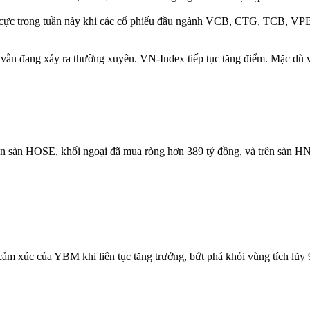
u cực trong tuần này khi các cổ phiếu đầu ngành VCB, CTG, TCB, VPB 
vẫn đang xảy ra thường xuyên. VN-Index tiếp tục tăng điểm. Mặc dù vậ
rên sàn HOSE, khối ngoại đã mua ròng hơn 389 tỷ đồng, và trên sàn H
ảm xúc của YBM khi liên tục tăng trưởng, bứt phá khỏi vùng tích lũ