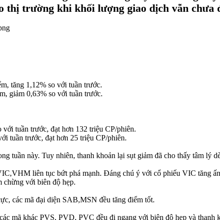
o thị trường khi khối lượng giao dịch vẫn chưa đ
m, tăng 1,12% so với tuần trước.
m, giảm 0,63% so với tuần trước.
với tuần trước, đạt hơn 132 triệu CP/phiên.
i tuần trước, đạt hơn 25 triệu CP/phiên.
g tuần này. Tuy nhiên, thanh khoản lại sụt giảm đã cho thấy tâm lý dè
 VIC,VHM liên tục bứt phá mạnh. Đáng chú ý với cổ phiếu VIC tăng ấ
m chừng với biên độ hẹp.
cực, các mã đại diện SAB,MSN đều tăng điểm tốt.
 các mã khác PVS, PVD, PVC đều đi ngang với biên độ hẹp và thanh k