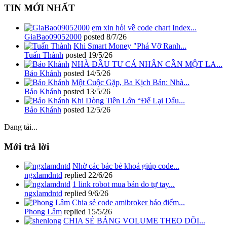
TIN MỚI NHẤT
em xin hỏi về code chart Index...
GiaBao09052000
posted
8/7/26
Khi Smart Money "Phá Vỡ Ranh...
Tuấn Thành
posted
19/5/26
NHÀ ĐẦU TƯ CÁ NHÂN CẦN MỘT LA...
Bảo Khánh
posted
14/5/26
Một Cuộc Gặp, Ba Kịch Bản: Nhà...
Bảo Khánh
posted
13/5/26
Khi Dòng Tiền Lớn “Để Lại Dấu...
Bảo Khánh
posted
12/5/26
Đang tải...
Mới trả lời
Nhờ các bác bẻ khoá giúp code...
ngxlamdntd
replied
22/6/26
1 link robot mua bán do tự tay...
ngxlamdntd
replied
9/6/26
Chia sẻ code amibroker báo điểm...
Phong Lâm
replied
15/5/26
CHIA SẺ BẢNG VOLUME THEO DÕI...