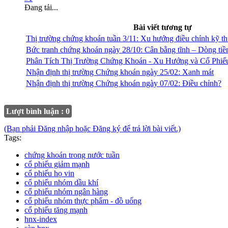
Đang tải...
Bài viết tương tự
Thị trường chứng khoán tuần 3/11: Xu hướng điều chỉnh kỹ th
Bức tranh chứng khoán ngày 28/10: Cân bằng tĩnh – Dòng tiề
Phân Tích Thị Trường Chứng Khoán - Xu Hướng và Cổ Phiếu
Nhận định thị trường Chứng khoán ngày 25/02: Xanh mát
Nhận định thị trường Chứng khoán ngày 07/02: Điều chỉnh?
Lượt bình luận : 0
(Bạn phải Đăng nhập hoặc Đăng ký để trả lời bài viết.)
Tags:
chứng khoán trong nước tuần
cổ phiếu giảm mạnh
cổ phiếu họ vin
cổ phiếu nhóm dầu khí
cổ phiếu nhóm ngân hàng
cổ phiếu nhóm thực phẩm - đồ uống
cổ phiếu tăng mạnh
hnx-index