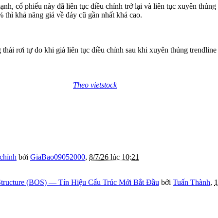
, cổ phiếu này đã liên tục điều chỉnh trở lại và liên tục xuyên thủn
% thì khả năng giá về đáy cũ gần nhất khá cao.
i rơi tự do khi giá liên tục điều chỉnh sau khi xuyên thủng trendline
Theo vietstock
 chính
bởi
GiaBao09052000
,
8/7/26 lúc 10:21
tructure (BOS) — Tín Hiệu Cấu Trúc Mới Bắt Đầu
bởi
Tuấn Thành
,
1