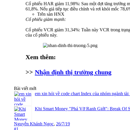
Cổ phiếu HAR giảm 11,98%: Sau một đợt tăng trưởng mạnh
61,8%. Nếu giá tiếp tục điều chỉnh và rơi khỏi mốc 78,6
Trên sàn HNX
Cổ phiếu giảm mạnh:
Cổ phiếu VCR giảm 31,34%: Tuần này VCR trong trạng thá
của cổ phiếu này.
Xem thêm:
>>
Nhận định thị trường chung
Bài viết mới
em xin hỏi về code chart Index của nhóm ngành tài
Khi Smart Money "Phá Vỡ Ranh Giới": Break Of S
Nguyễn Khánh Ngọc
,
26/7/19
#1