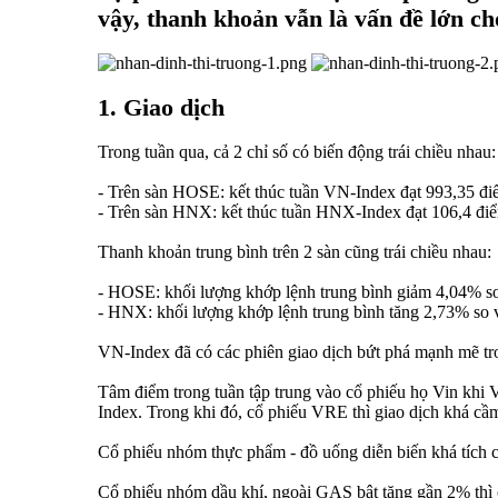
vậy, thanh khoản vẫn là vấn đề lớn ch
1. Giao dịch
Trong tuần qua, cả 2 chỉ số có biến động trái chiều nhau:
- Trên sàn HOSE: kết thúc tuần VN-Index đạt 993,35 điể
- Trên sàn HNX: kết thúc tuần HNX-Index đạt 106,4 điể
Thanh khoản trung bình trên 2 sàn cũng trái chiều nhau:
- HOSE: khối lượng khớp lệnh trung bình giảm 4,04% so 
- HNX: khối lượng khớp lệnh trung bình tăng 2,73% so vớ
VN-Index đã có các phiên giao dịch bứt phá mạnh mẽ tron
Tâm điểm trong tuần tập trung vào cổ phiếu họ Vin khi
Index. Trong khi đó, cổ phiếu VRE thì giao dịch khá cầ
Cổ phiếu nhóm thực phẩm - đồ uống diễn biến khá tích 
Cổ phiếu nhóm dầu khí, ngoài GAS bật tăng gần 2% thì