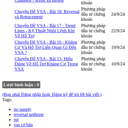
Channels - Kênh xu hướng
khoán
Phương pháp
Chuyên Đề VSA - Bài 18: Reversal
đầu tư chứng
24/9/24
và Retracement
khoán
Chuyên Đề VSA - Bài 17 : Trend
Phương pháp
Lines - Kỹ Thuật Nhồi Lệnh Khi
đầu tư chứng
22/9/24
Về Hỗ Trợ
khoán
Chuyên Đề VSA - Bài 16 : Kháng
Phương pháp
Cự Và Hỗ Trợ Liên Quan Gì Đến
đầu tư chứng
19/9/24
VSA ?
khoán
Chuyên Đề VSA - Bài 15: Hiểu
Phương pháp
Đúng Về Hỗ Trợ Kháng Cự Trong
đầu tư chứng
10/9/24
VSA
khoán
Lượt bình luận : 0
(Bạn phải Đăng nhập hoặc Đăng ký để trả lời bài viết.)
Tags:
no supply
reversal upthrust
rut
vsa cơ bản