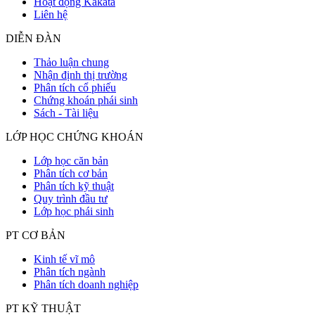
Hoạt động Kakata
Liên hệ
DIỄN ĐÀN
Thảo luận chung
Nhận định thị trường
Phân tích cổ phiếu
Chứng khoán phái sinh
Sách - Tài liệu
LỚP HỌC CHỨNG KHOÁN
Lớp học căn bản
Phân tích cơ bản
Phân tích kỹ thuật
Quy trình đầu tư
Lớp học phái sinh
PT CƠ BẢN
Kinh tế vĩ mô
Phân tích ngành
Phân tích doanh nghiệp
PT KỸ THUẬT