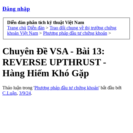
Đăng nhập
Diễn đàn phân tích kỹ thuật Việt Nam
Trang chủ
Diễn đàn
>
Trao đổi chung về thị trường chứng
khoán Việt Nam
>
Phương pháp đầu tư chứng khoán
>
Chuyên Đề VSA - Bài 13:
REVERSE UPTHRUST -
Hàng Hiếm Khó Gặp
Thảo luận trong '
Phương pháp đầu tư chứng khoán
' bắt đầu bởi
C.Luận
,
3/9/24
.