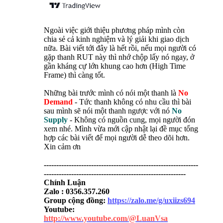
Ngoài việc giới thiệu phương pháp mình còn
chia sẻ cả kinh nghiệm và lý giải khi giao dịch
nữa. Bài viết tới đây là hết rồi, nếu mọi người có
gặp thanh RUT này thì nhớ chộp lấy nó ngay, ở
gần kháng cự lớn khung cao hơn (High Time
Frame) thì càng tốt.
Những bài trước mình có nói một thanh là
No
Demand
- Tức thanh không có nhu cầu thì bài
sau mình sẽ nói một thanh ngược với nó
No
Supply
- Không có nguồn cung, mọi người đón
xem nhé. Mình vừa mới cập nhật lại đề mục tổng
hợp các bài viết để mọi người dễ theo dõi hơn.
Xin cảm ơn
--------------------------------------------------------------
---------------------------------------------------------
Chính Luận
Zalo : 0356.357.260
Group cộng đồng:
https://zalo.me/g/uxiizs694
Youtube:
http://www.youtube.com/@LuanVsa