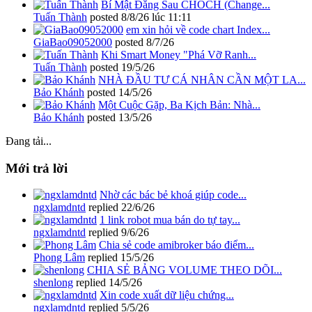
Bí Mật Đằng Sau CHOCH (Change...
Tuấn Thành
posted
8/8/26 lúc 11:11
em xin hỏi về code chart Index...
GiaBao09052000
posted
8/7/26
Khi Smart Money "Phá Vỡ Ranh...
Tuấn Thành
posted
19/5/26
NHÀ ĐẦU TƯ CÁ NHÂN CẦN MỘT LA...
Bảo Khánh
posted
14/5/26
Một Cuộc Gặp, Ba Kịch Bản: Nhà...
Bảo Khánh
posted
13/5/26
Đang tải...
Mới trả lời
Nhờ các bác bẻ khoá giúp code...
ngxlamdntd
replied
22/6/26
1 link robot mua bán do tự tay...
ngxlamdntd
replied
9/6/26
Chia sẻ code amibroker báo điểm...
Phong Lâm
replied
15/5/26
CHIA SẺ BẢNG VOLUME THEO DÕI...
shenlong
replied
14/5/26
Xin code xuất dữ liệu chứng...
ngxlamdntd
replied
5/5/26