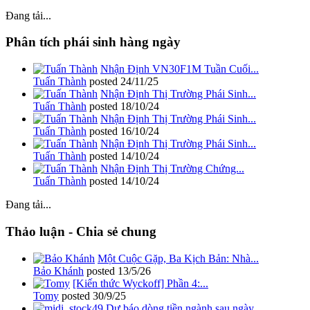
Đang tải...
Phân tích phái sinh hàng ngày
Nhận Định VN30F1M Tuần Cuối...
Tuấn Thành
posted
24/11/25
Nhận Định Thị Trường Phái Sinh...
Tuấn Thành
posted
18/10/24
Nhận Định Thị Trường Phái Sinh...
Tuấn Thành
posted
16/10/24
Nhận Định Thị Trường Phái Sinh...
Tuấn Thành
posted
14/10/24
Nhận Định Thị Trường Chứng...
Tuấn Thành
posted
14/10/24
Đang tải...
Thảo luận - Chia sẻ chung
Một Cuộc Gặp, Ba Kịch Bản: Nhà...
Bảo Khánh
posted
13/5/26
[Kiến thức Wyckoff] Phần 4:...
Tomy
posted
30/9/25
Dự báo dòng tiền ngành sau ngày...