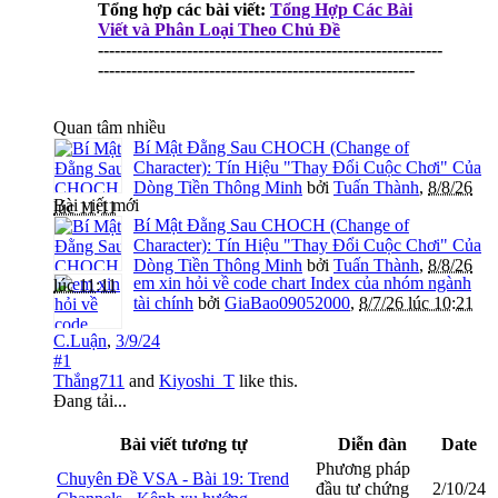
Tổng hợp các bài viết:
Tổng Hợp Các Bài
Viết và Phân Loại Theo Chủ Đề
--------------------------------------------------------------
---------------------------------------------------------
Quan tâm nhiều
Bí Mật Đằng Sau CHOCH (Change of
Character): Tín Hiệu "Thay Đổi Cuộc Chơi" Của
Dòng Tiền Thông Minh
bởi
Tuấn Thành
,
8/8/26
Bài viết mới
lúc 11:11
Bí Mật Đằng Sau CHOCH (Change of
Character): Tín Hiệu "Thay Đổi Cuộc Chơi" Của
Dòng Tiền Thông Minh
bởi
Tuấn Thành
,
8/8/26
em xin hỏi về code chart Index của nhóm ngành
lúc 11:11
tài chính
bởi
GiaBao09052000
,
8/7/26 lúc 10:21
C.Luận
,
3/9/24
#1
Thắng711
and
Kiyoshi_T
like this.
Đang tải...
Bài viết tương tự
Diễn đàn
Date
Phương pháp
Chuyên Đề VSA - Bài 19: Trend
đầu tư chứng
2/10/24