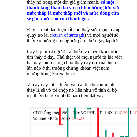
thấy nó trong một đợt giá giảm mạnh,
có một
thanh tăng thân dài và có khối lượng lớn với
mức thấp là mức thấp mới và mức đóng cửa
sẽ gần mức cao của thanh giá.
Đây là một dấu hiệu tốt cho thấy sức mạnh đang
quay trở lại (
return of strength
) và mọi người sẽ
thấy xu hướng đảo ngược gần như ngay lập tức.
Cây Upthrust ngược rất hiếm và hiếm khi được
tìm thấy ở đáy. Thú thật với mọi người từ lúc viết
bài này mình cũng chưa thấy cây đó xuất hiện
lần nào ở thị trường chứng khoán việt nam ,
nhưng trong Forex thì có.
Vì cây này rất là hiếm và mạnh, chỉ cần mình
thấy là sẽ vồ tới chộp nó liền như vô tình đi bộ
mà thấy đồng xu 5000 nằm trên đất vậy.