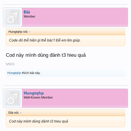
Đài
Member
Hungtqhp nói:
↑
Code đó thể hiện gì thế bác? Để em tìm giúp.
Cod này mình dùng đánh t3 hieu quả
5/9/21
Hungtqhp
thích bài này.
Hungtqhp
Well-Known Member
Đài nói:
↑
Cod này mình dùng đánh t3 hieu quả