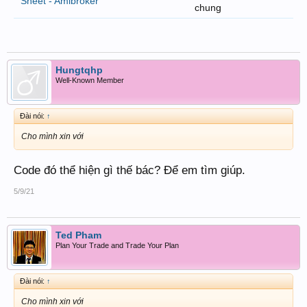
Sheet - Amibroker
chung
Hungtqhp
Well-Known Member
Đài nói:
↑
Cho mình xin với
Code đó thể hiện gì thế bác? Để em tìm giúp.
5/9/21
Ted Pham
Plan Your Trade and Trade Your Plan
Đài nói:
↑
Cho mình xin với