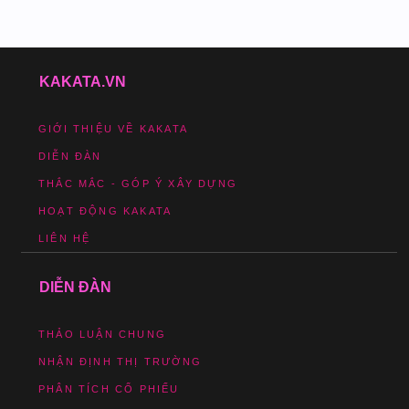
KAKATA.VN
GIỚI THIỆU VỀ KAKATA
DIỄN ĐÀN
THẮC MẮC - GÓP Ý XÂY DỰNG
HOẠT ĐỘNG KAKATA
LIÊN HỆ
DIỄN ĐÀN
THẢO LUẬN CHUNG
NHẬN ĐỊNH THỊ TRƯỜNG
PHÂN TÍCH CỔ PHIẾU