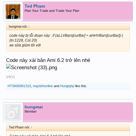
Ted Pham
Plan Your Trade and Trade Your Plan
hungmai nói:
↑
code này bị lỗi đoạn này : if (aLLVBars[curBar] < aHHVBars[curBar]) {
(ln:1228, Col 20)
ae sửa giùm tôi với
Code này xài bản Ami 6.2 trở lên nhé
5/9/21
HTSK85861315
,
maytinhonline
and
Hungtqhp
like this.
hungmai
Member
Ted Pham nói:
↑