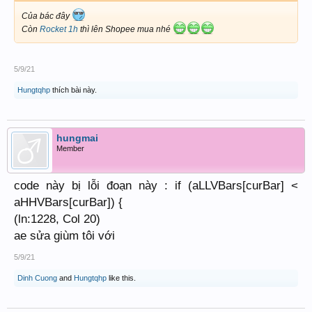
Của bác đây
Còn
Rocket 1h
thì lên Shopee mua nhé
5/9/21
Hungtqhp
thích bài này.
hungmai
Member
code này bị lỗi đoạn này : if (aLLVBars[curBar] <
aHHVBars[curBar]) {
(ln:1228, Col 20)
ae sửa giùm tôi với
5/9/21
Dinh Cuong
and
Hungtqhp
like this.