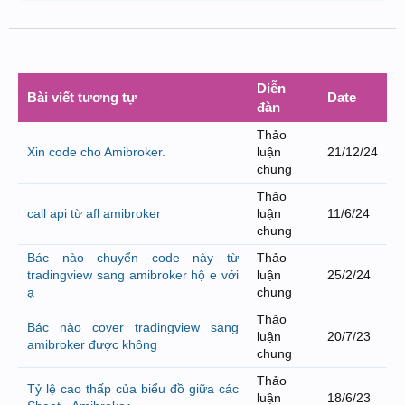
Diễn
Bài viết tương tự
Date
đàn
Thảo
Xin code cho Amibroker.
luận
21/12/24
chung
Thảo
call api từ afl amibroker
luận
11/6/24
chung
Bác nào chuyển code này từ
Thảo
tradingview sang amibroker hộ e với
luận
25/2/24
ạ
chung
Thảo
Bác nào cover tradingview sang
luận
20/7/23
amibroker được không
chung
Thảo
Tỷ lệ cao thấp của biểu đồ giữa các
luận
18/6/23