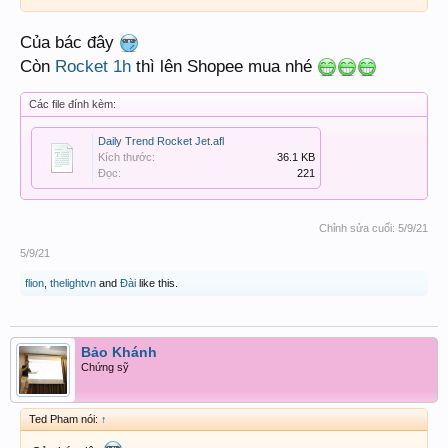
Của bác đây
Còn
Rocket 1h
thì lên Shopee mua nhé
Các file đính kèm:
Daily Trend Rocket Jet.afl
Kích thước:
36.1 KB
Đọc:
221
Chỉnh sửa cuối:
5/9/21
5/9/21
flion
,
thelightvn
and
Đài
like this.
Bảo Khánh
Chứng sỹ
Ted Pham nói:
↑