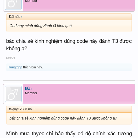
Member
Đài nói:
↑
Cod này mình dùng đánh t3 hieu quả
bác chia sẻ kinh nghiệm dùng code này đánh T3 được
không ạ?
6/9/21
Hungtqhp
thích bài này.
Đài
Member
taiquy12388 nói:
↑
bác chia sẻ kinh nghiệm dùng code này đánh T3 được không ạ?
Mình mua thyeo chỉ báo thấy có độ chính xác tương