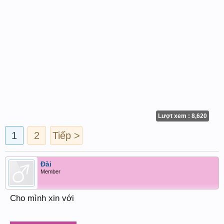
Lượt xem : 8,620
1
2
Tiếp >
Đài
Member
Cho mình xin với