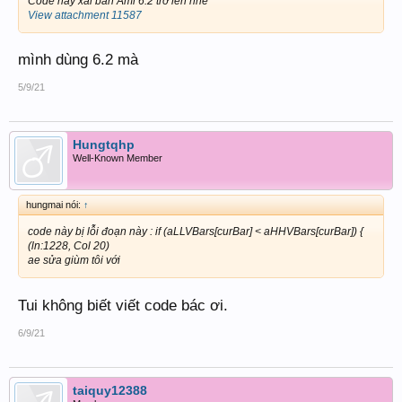
Code này xài bản Ami 6.2 trở lên nhé
View attachment 11587
mình dùng 6.2 mà
5/9/21
Hungtqhp
Well-Known Member
hungmai nói:
↑
code này bị lỗi đoạn này : if (aLLVBars[curBar] < aHHVBars[curBar]) {
(ln:1228, Col 20)
ae sửa giùm tôi với
Tui không biết viết code bác ơi.
6/9/21
taiquy12388