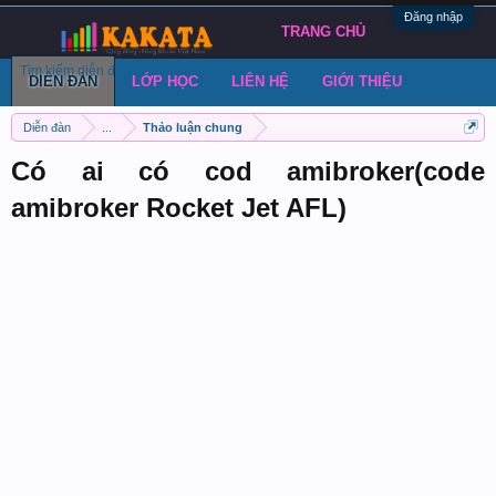
Đăng nhập
TRANG CHỦ
Tìm kiếm diễn đàn
Bài viết gần đây
Đăng chủ đề
DIỄN ĐÀN
LỚP HỌC
LIÊN HỆ
GIỚI THIỆU
Diễn đàn
...
Thảo luận chung
Có ai có cod amibroker(code
amibroker Rocket Jet AFL)