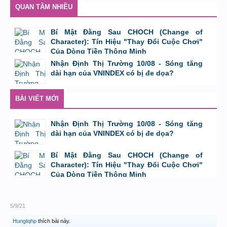
QUAN TÂM NHIỀU
Bí Mật Đằng Sau CHOCH (Change of
Character): Tín Hiệu "Thay Đổi Cuộc Chơi"
Của Dòng Tiền Thông Minh
bởi
Tuấn Thành
,
8/8/26 lúc 11:11
Nhận Định Thị Trường 10/08 - Sóng tăng
dài hạn của VNINDEX có bị đe dọa?
bởi
Tuấn Thành
,
9/8/26 lúc 23:08
BÀI VIẾT MỚI
Nhận Định Thị Trường 10/08 - Sóng tăng
dài hạn của VNINDEX có bị đe dọa?
bởi
Tuấn Thành
,
9/8/26 lúc 23:08
Bí Mật Đằng Sau CHOCH (Change of
Character): Tín Hiệu "Thay Đổi Cuộc Chơi"
Của Dòng Tiền Thông Minh
bởi
Tuấn Thành
,
8/8/26 lúc 11:11
5/9/21
Hungtqhp
thích bài này.