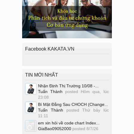
Facebook KAKATA.VN
TIN MỚI NHẤT
Nhận Định Thị Trường 10/08 -...
Tuấn Thành
posted
Hôm qua, lúc
23:08
Bí Mật Đằng Sau CHOCH (Change...
Tuấn Thành
posted
Thứ bảy lúc
11:11
em xin hỏi về code chart Index...
GiaBao09052000
posted
8/7/26