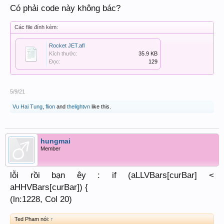
Có phải code này không bác?
Các file đính kèm:
Rocket JET.afl
Kích thước:
35.9 KB
Đọc:
129
5/9/21
Vu Hai Tung
,
flion
and
thelightvn
like this.
hungmai
Member
lỗi rồi bạn êy : if (aLLVBars[curBar] <
aHHVBars[curBar]) {
(ln:1228, Col 20)
Ted Pham nói:
↑