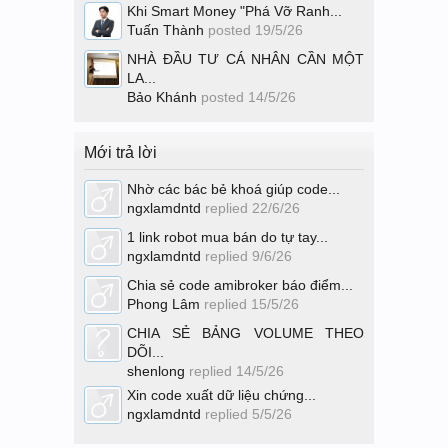
Khi Smart Money "Phá Vỡ Ranh...
Tuấn Thành
posted
19/5/26
NHÀ ĐẦU TƯ CÁ NHÂN CẦN MỘT
LA...
Bảo Khánh
posted
14/5/26
Mới trả lời
Nhờ các bác bẻ khoá giúp code...
ngxlamdntd
replied
22/6/26
1 link robot mua bán do tự tay...
ngxlamdntd
replied
9/6/26
Chia sẻ code amibroker báo điểm...
Phong Lâm
replied
15/5/26
CHIA SẺ BẢNG VOLUME THEO
DÕI...
shenlong
replied
14/5/26
Xin code xuất dữ liệu chứng...
ngxlamdntd
replied
5/5/26