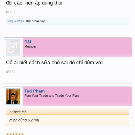
đối cao, nên áp dụng thui
6/9/21
taiquy12388
thích bài này.
Đài
Member
Có ai biết cách sửa chỗ sai đó chỉ dùm với
6/9/21
Ted Pham
Plan Your Trade and Trade Your Plan
hungmai nói:
↑
mình dùng 6.2 mà