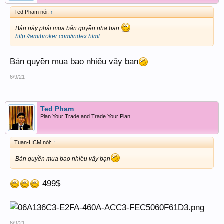
Ted Pham nói:
↑
Bản này phải mua bản quyền nha bạn
http://amibroker.com/index.html
Bản quyền mua bao nhiêu vậy bạn
6/9/21
Ted Pham
Plan Your Trade and Trade Your Plan
Tuan-HCM nói:
↑
Bản quyền mua bao nhiêu vậy bạn
499$
6/9/21