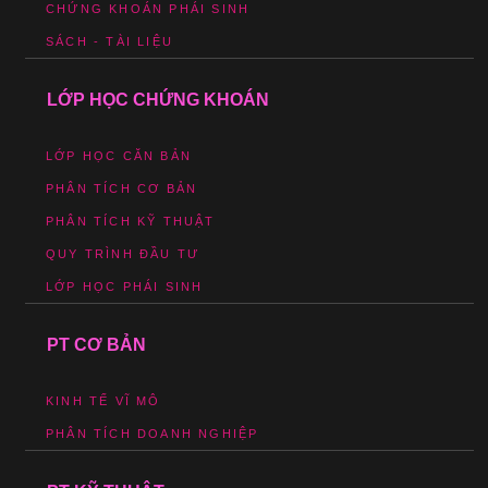
CHỨNG KHOÁN PHÁI SINH
SÁCH - TÀI LIỆU
LỚP HỌC CHỨNG KHOÁN
LỚP HỌC CĂN BẢN
PHÂN TÍCH CƠ BẢN
PHÂN TÍCH KỸ THUẬT
QUY TRÌNH ĐẦU TƯ
LỚP HỌC PHÁI SINH
PT CƠ BẢN
KINH TẾ VĨ MÔ
PHÂN TÍCH DOANH NGHIỆP