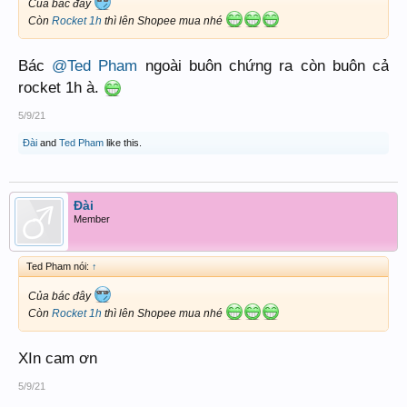
Của bác đây
Còn
Rocket 1h
thì lên Shopee mua nhé
Bác
@Ted Pham
ngoài buôn chứng ra còn buôn cả
rocket 1h à.
5/9/21
Đài
and
Ted Pham
like this.
Đài
Member
Ted Pham nói:
↑
Của bác đây
Còn
Rocket 1h
thì lên Shopee mua nhé
XIn cam ơn
5/9/21