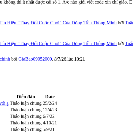
 không thì ít nhất được cái số 1. A/c nào giỏi viết code xin chỉ giáo. 
Tín Hiệu "Thay Đổi Cuộc Chơi" Của Dòng Tiền Thông Minh
bởi
Tuấ
Tín Hiệu "Thay Đổi Cuộc Chơi" Của Dòng Tiền Thông Minh
bởi
Tuấ
 chính
bởi
GiaBao09052000
,
8/7/26 lúc 10:21
Diễn đàn
Date
với ạ
Thảo luận chung
25/2/24
Thảo luận chung
12/4/23
Thảo luận chung
6/7/22
Thảo luận chung
4/10/21
Thảo luận chung
5/9/21