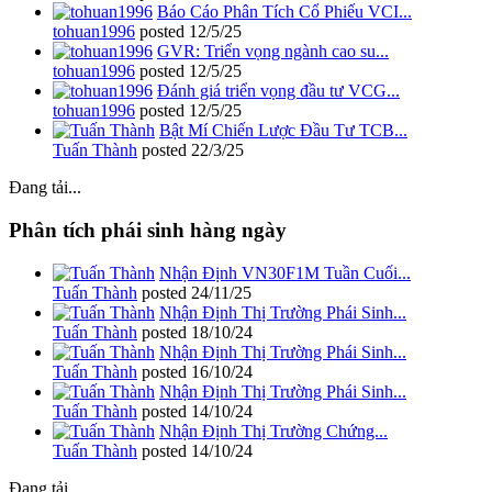
Báo Cáo Phân Tích Cổ Phiếu VCI...
tohuan1996
posted
12/5/25
GVR: Triển vọng ngành cao su...
tohuan1996
posted
12/5/25
Đánh giá triển vọng đầu tư VCG...
tohuan1996
posted
12/5/25
Bật Mí Chiến Lược Đầu Tư TCB...
Tuấn Thành
posted
22/3/25
Đang tải...
Phân tích phái sinh hàng ngày
Nhận Định VN30F1M Tuần Cuối...
Tuấn Thành
posted
24/11/25
Nhận Định Thị Trường Phái Sinh...
Tuấn Thành
posted
18/10/24
Nhận Định Thị Trường Phái Sinh...
Tuấn Thành
posted
16/10/24
Nhận Định Thị Trường Phái Sinh...
Tuấn Thành
posted
14/10/24
Nhận Định Thị Trường Chứng...
Tuấn Thành
posted
14/10/24
Đang tải...