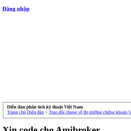
Đăng nhập
Diễn đàn phân tích kỹ thuật Việt Nam
Trang chủ
Diễn đàn
>
Trao đổi chung về thị trường chứng khoán 
Xin code cho Amibroker.