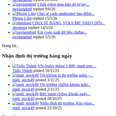
1 link robot mua bán do tự tay...
ngxlamdntd
replied
9/6/26
Chia sẻ code amibroker báo điểm...
Phong Lâm
replied
15/5/26
CHIA SẺ BẢNG VOLUME THEO DÕI...
shenlong
replied
14/5/26
Xin code xuất dữ liệu chứng...
ngxlamdntd
replied
5/5/26
Đang tải...
Nhận định thị trường hàng ngày
VN-Index thủng 1.600, danh mục...
Tuấn Thành
posted
10/11/25
Tôi không lo thị trường giảm –...
midi_stock49
posted
3/11/25
Thị trường chứng khoán tuần...
midi_stock49
posted
2/11/25
Bức tranh chứng khoán ngày...
midi_stock49
posted
28/10/25
Nhận định thị trường: Khi vùng...
midi_stock49
posted
22/10/25