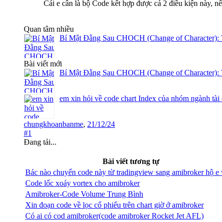
Cái e cần là bộ Code kết hợp được cả 2 điều kiện này, nếu
Quan tâm nhiều
Bí Mật Đằng Sau CHOCH (Change of Character): 
Bài viết mới
Bí Mật Đằng Sau CHOCH (Change of Character): 
em xin hỏi về code chart Index của nhóm ngành tài
chungkhoanbanme
,
21/12/24
#1
Đang tải...
Bài viết tương tự
Bác nào chuyển code này từ tradingview sang amibroker hộ e 
Code lốc xoáy vortex cho amibroker
Amibroker-Code Volume Trung Bình
Xin đoạn code về lọc cổ phiếu trên chart giờ ở amibroker
Có ai có cod amibroker(code amibroker Rocket Jet AFL)