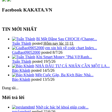
Facebook KAKATA.VN
TIN MỚI NHẤT
Bí Mật Đằng Sau CHOCH (Change...
Tuấn Thành
posted
Hôm nay lúc 11:11
em xin hỏi về code chart Index...
GiaBao09052000
posted
8/7/26
Khi Smart Money "Phá Vỡ Ranh...
Tuấn Thành
posted
19/5/26
NHÀ ĐẦU TƯ CÁ NHÂN CẦN MỘT LA...
Bảo Khánh
posted
14/5/26
Một Cuộc Gặp, Ba Kịch Bản: Nhà...
Bảo Khánh
posted
13/5/26
Đang tải...
Mới trả lời
Nhờ các bác bẻ khoá giúp code...
ngxlamdntd
replied
22/6/26