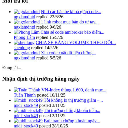
Mới trả lời
Nhờ các bác bẻ khoá giúp code...
ngxlamdntd
replied
22/6/26
1 link robot mua bán do tự tay...
ngxlamdntd
replied
9/6/26
Chia sẻ code amibroker báo điểm...
Phong Lâm
replied
15/5/26
CHIA SẺ BẢNG VOLUME THEO DÕI...
shenlong
replied
14/5/26
Xin code xuất dữ liệu chứng...
ngxlamdntd
replied
5/5/26
Đang tải...
Nhận định thị trường hàng ngày
VN-Index thủng 1.600, danh mục...
Tuấn Thành
posted
10/11/25
Tôi không lo thị trường giảm –...
midi_stock49
posted
3/11/25
Thị trường chứng khoán tuần...
midi_stock49
posted
2/11/25
Bức tranh chứng khoán ngày...
midi_stock49
posted
28/10/25