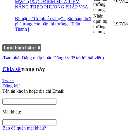
MWG (19/7) - ĐIỂM MUA TIỀM
19/7/24
trường
NĂNG THEO PHƯƠNG PHÁP VSA
chung
Nhận
Bí mật 2 "Cổ phiếu vàng" ngân hàng bứt
định thị
phá trong cơn bão thị trường | Tuấn
19/7/24
trường
Thành |
chung
Lượt bình luận : 0
(Bạn phải Đăng nhập hoặc Đăng ký để trả lời bài viết.)
Chia sẻ
trang này
Tweet
Đăng ký!
Tên tài khoản hoặc địa chỉ Email:
Mật khẩu:
Bạn đã quên mật khẩu?