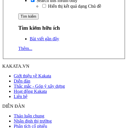
Search this forum only
Hiển thị kết quả dạng Chủ đề
Tìm kiếm hữu ích
Bài viết gần đây
Thêm...
KAKATA.VN
Giới thiệu về Kakata
Diễn đàn
Thắc mắc - Góp ý xây dựng
Hoạt động Kakata
Liên hệ
DIỄN ĐÀN
Thảo luận chung
Nhận định thị trường
Phân tích cổ phiếu