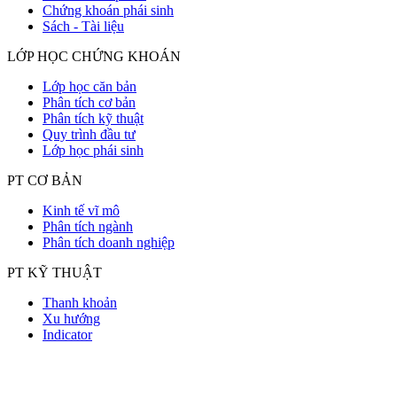
Chứng khoán phái sinh
Sách - Tài liệu
LỚP HỌC CHỨNG KHOÁN
Lớp học căn bản
Phân tích cơ bản
Phân tích kỹ thuật
Quy trình đầu tư
Lớp học phái sinh
PT CƠ BẢN
Kinh tế vĩ mô
Phân tích ngành
Phân tích doanh nghiệp
PT KỸ THUẬT
Thanh khoản
Xu hướng
Indicator