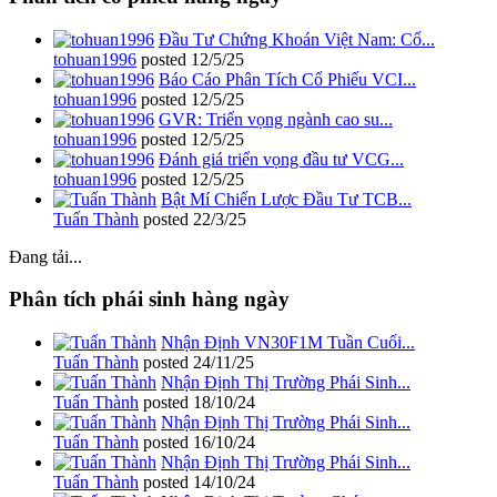
Đầu Tư Chứng Khoán Việt Nam: Cổ...
tohuan1996
posted
12/5/25
Báo Cáo Phân Tích Cổ Phiếu VCI...
tohuan1996
posted
12/5/25
GVR: Triển vọng ngành cao su...
tohuan1996
posted
12/5/25
Đánh giá triển vọng đầu tư VCG...
tohuan1996
posted
12/5/25
Bật Mí Chiến Lược Đầu Tư TCB...
Tuấn Thành
posted
22/3/25
Đang tải...
Phân tích phái sinh hàng ngày
Nhận Định VN30F1M Tuần Cuối...
Tuấn Thành
posted
24/11/25
Nhận Định Thị Trường Phái Sinh...
Tuấn Thành
posted
18/10/24
Nhận Định Thị Trường Phái Sinh...
Tuấn Thành
posted
16/10/24
Nhận Định Thị Trường Phái Sinh...
Tuấn Thành
posted
14/10/24