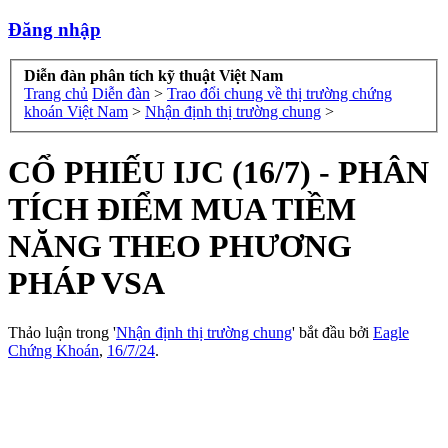
Đăng nhập
Diễn đàn phân tích kỹ thuật Việt Nam
Trang chủ
Diễn đàn
>
Trao đổi chung về thị trường chứng
khoán Việt Nam
>
Nhận định thị trường chung
>
CỔ PHIẾU IJC (16/7) - PHÂN
TÍCH ĐIỂM MUA TIỀM
NĂNG THEO PHƯƠNG
PHÁP VSA
Thảo luận trong '
Nhận định thị trường chung
' bắt đầu bởi
Eagle
Chứng Khoán
,
16/7/24
.