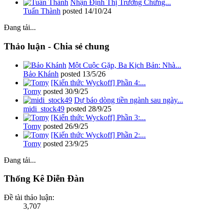
Nhận Định Thị Trường Chứng...
Tuấn Thành
posted
14/10/24
Đang tải...
Thảo luận - Chia sẻ chung
Một Cuộc Gặp, Ba Kịch Bản: Nhà...
Bảo Khánh
posted
13/5/26
[Kiến thức Wyckoff] Phần 4:...
Tomy
posted
30/9/25
Dự báo dòng tiền ngành sau ngày...
midi_stock49
posted
28/9/25
[Kiến thức Wyckoff] Phần 3:...
Tomy
posted
26/9/25
[Kiến thức Wyckoff] Phần 2:...
Tomy
posted
23/9/25
Đang tải...
Thống Kê Diễn Đàn
Đề tài thảo luận:
3,707