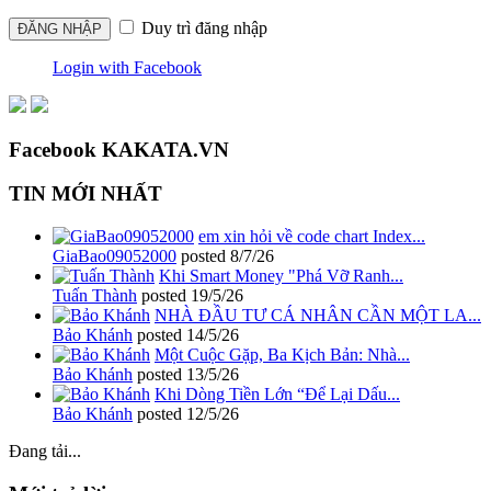
Duy trì đăng nhập
Login with Facebook
Facebook KAKATA.VN
TIN MỚI NHẤT
em xin hỏi về code chart Index...
GiaBao09052000
posted
8/7/26
Khi Smart Money "Phá Vỡ Ranh...
Tuấn Thành
posted
19/5/26
NHÀ ĐẦU TƯ CÁ NHÂN CẦN MỘT LA...
Bảo Khánh
posted
14/5/26
Một Cuộc Gặp, Ba Kịch Bản: Nhà...
Bảo Khánh
posted
13/5/26
Khi Dòng Tiền Lớn “Để Lại Dấu...
Bảo Khánh
posted
12/5/26
Đang tải...