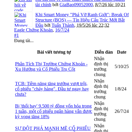
tài chính
bởi
GiaBao09052000
,
8/7/26 lúc 10:21
Khi Smart Money "Phá Vỡ Ranh Giới": Break Of
Structure (BOS) — Tín Hiệu Cấu Trúc Mới Bắt
Đầu
bởi
Tuấn Thành
,
19/5/26 lúc 22:32
Eagle Chứng Khoán
,
16/7/24
#1
Đang tải...
Bài viết tương tự
Diễn đàn
Date
Nhận
Phân Tích Thị Trường Chứng Khoán -
định thị
5/10/25
Xu Hướng và Cổ Phiếu Trụ Cột
trường
chung
Nhận
TCB: Tiềm năng tăng trưởng vượt trội,
định thị
cổ phiếu "cháy hàng". Đầu tư ngay hay
1/8/24
trường
chưa?
chung
Nhận
Bị 'thổi bay' 9.500 tỷ đồng vốn hóa trong
định thị
1 tuần, một cổ phiếu ngân hàng vẫn được
26/7/24
trường
kỳ vọng tăng 18%
chung
Nhận
SỰ ĐỘT PHÁ MẠNH MẼ CỔ PHIẾU
định thị