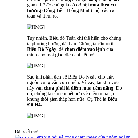
giảm. Từ đó chúng ta có
cơ hội
mua theo xu
hướng
(Dòng Tiền Thông Minh) một cách an
toàn và ít rủi ro.
Tuy nhiên, Biểu đồ Tuần chỉ thể hiện cho chúng
ta phương hướng dài hạn. Chúng ta cần một
Biểu Đồ Ngày
, để
chọn điểm vào lệnh
của
mình cho một giao dịch chi tiết hơn.
Sau khi phân tích về Biểu Đồ Ngày cho thấy
nguồn cung vẫn còn nhiều. Vì vậy, tại khu vực
này vẫn
chưa phải là điểm mua tiềm năng
. Do
đó, chúng ta cần chi tiết hơn về điểm mua tại
khung thời gian thấp hơn nữa. Cụ Thể là
Biểu
Đồ H4.
Bài viết mới
em xin hỏi về code chart Index của nhóm ngành