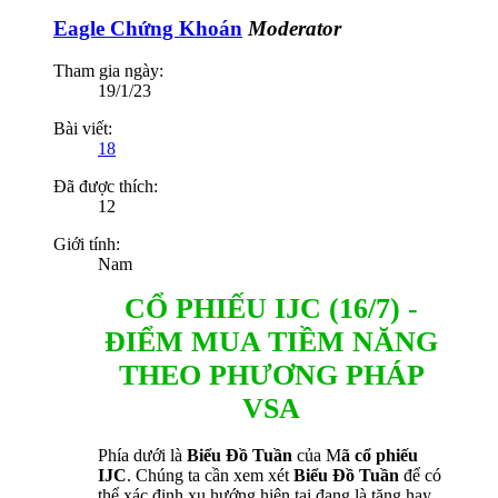
Eagle Chứng Khoán
Moderator
Tham gia ngày:
19/1/23
Bài viết:
18
Đã được thích:
12
Giới tính:
Nam
CỔ PHIẾU IJC (16/7) -
ĐIỂM MUA TIỀM NĂNG
THEO PHƯƠNG PHÁP
VSA
Phía dưới là
Biểu Đồ Tuần
của M
ã cổ phiếu
IJC
. Chúng ta cần xem xét
Biểu Đồ Tuần
để có
thể xác định xu hướng hiện tại đang là tăng hay