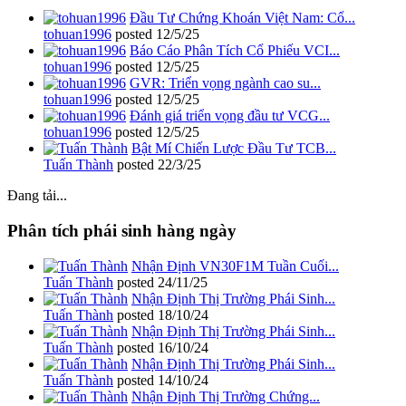
Đầu Tư Chứng Khoán Việt Nam: Cổ...
tohuan1996
posted
12/5/25
Báo Cáo Phân Tích Cổ Phiếu VCI...
tohuan1996
posted
12/5/25
GVR: Triển vọng ngành cao su...
tohuan1996
posted
12/5/25
Đánh giá triển vọng đầu tư VCG...
tohuan1996
posted
12/5/25
Bật Mí Chiến Lược Đầu Tư TCB...
Tuấn Thành
posted
22/3/25
Đang tải...
Phân tích phái sinh hàng ngày
Nhận Định VN30F1M Tuần Cuối...
Tuấn Thành
posted
24/11/25
Nhận Định Thị Trường Phái Sinh...
Tuấn Thành
posted
18/10/24
Nhận Định Thị Trường Phái Sinh...
Tuấn Thành
posted
16/10/24
Nhận Định Thị Trường Phái Sinh...
Tuấn Thành
posted
14/10/24
Nhận Định Thị Trường Chứng...