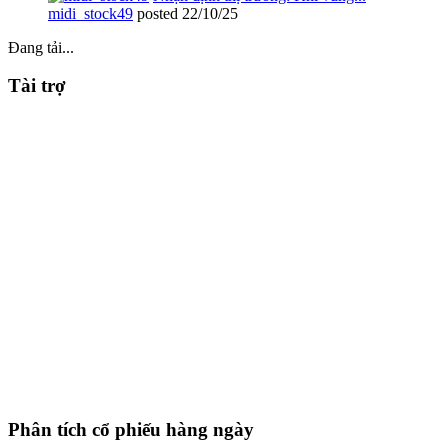
midi_stock49
posted
22/10/25
Đang tải...
Tài trợ
Phân tích cổ phiếu hàng ngày