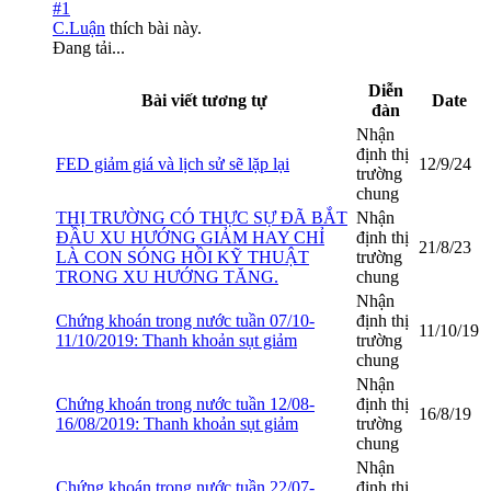
#1
C.Luận
thích bài này.
Đang tải...
Diễn
Bài viết tương tự
Date
đàn
Nhận
định thị
FED giảm giá và lịch sử sẽ lặp lại
12/9/24
trường
chung
THỊ TRƯỜNG CÓ THỰC SỰ ĐÃ BẮT
Nhận
ĐẦU XU HƯỚNG GIẢM HAY CHỈ
định thị
21/8/23
LÀ CON SÓNG HỒI KỸ THUẬT
trường
TRONG XU HƯỚNG TĂNG.
chung
Nhận
Chứng khoán trong nước tuần 07/10-
định thị
11/10/19
11/10/2019: Thanh khoản sụt giảm
trường
chung
Nhận
Chứng khoán trong nước tuần 12/08-
định thị
16/8/19
16/08/2019: Thanh khoản sụt giảm
trường
chung
Nhận
Chứng khoán trong nước tuần 22/07-
định thị