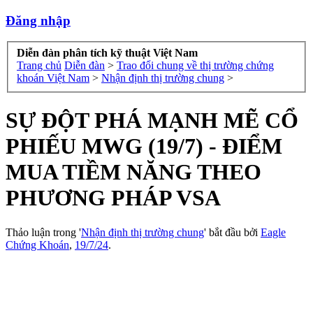
Đăng nhập
Diễn đàn phân tích kỹ thuật Việt Nam
Trang chủ
Diễn đàn
>
Trao đổi chung về thị trường chứng
khoán Việt Nam
>
Nhận định thị trường chung
>
SỰ ĐỘT PHÁ MẠNH MẼ CỔ
PHIẾU MWG (19/7) - ĐIỂM
MUA TIỀM NĂNG THEO
PHƯƠNG PHÁP VSA
Thảo luận trong '
Nhận định thị trường chung
' bắt đầu bởi
Eagle
Chứng Khoán
,
19/7/24
.