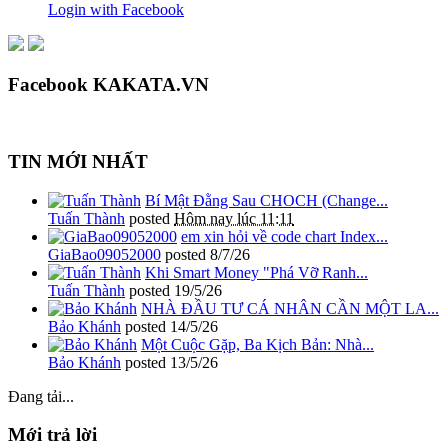
Login with Facebook
Facebook KAKATA.VN
TIN MỚI NHẤT
Bí Mật Đằng Sau CHOCH (Change...
Tuấn Thành
posted
Hôm nay lúc 11:11
em xin hỏi về code chart Index...
GiaBao09052000
posted
8/7/26
Khi Smart Money "Phá Vỡ Ranh...
Tuấn Thành
posted
19/5/26
NHÀ ĐẦU TƯ CÁ NHÂN CẦN MỘT LA...
Bảo Khánh
posted
14/5/26
Một Cuộc Gặp, Ba Kịch Bản: Nhà...
Bảo Khánh
posted
13/5/26
Đang tải...
Mới trả lời