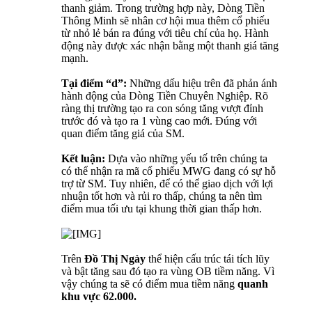
thanh giảm. Trong trường hợp này, Dòng Tiền
Thông Minh sẽ nhân cơ hội mua thêm cổ phiếu
từ nhỏ lẻ bán ra đúng với tiêu chí của họ. Hành
động này được xác nhận bằng một thanh giá tăng
mạnh.
Tại điểm “d”:
Những dấu hiệu trên đã phản ánh
hành động của Dòng Tiền Chuyên Nghiệp. Rõ
ràng thị trường tạo ra con sóng tăng vượt đỉnh
trước đó và tạo ra 1 vùng cao mới. Đúng với
quan điểm tăng giá của SM.
Kết luận:
Dựa vào những yếu tố trên chúng ta
có thể nhận ra mã cổ phiếu MWG đang có sự hỗ
trợ từ SM. Tuy nhiên, để có thể giao dịch với lợi
nhuận tốt hơn và rủi ro thấp, chúng ta nên tìm
điểm mua tối ưu tại khung thời gian thấp hơn.
Trên
Đồ Thị Ngày
thể hiện cấu trúc tái tích lũy
và bật tăng sau đó tạo ra vùng OB tiềm năng. Vì
vậy chúng ta sẽ có điểm mua tiềm năng
quanh
khu vực 62.000.