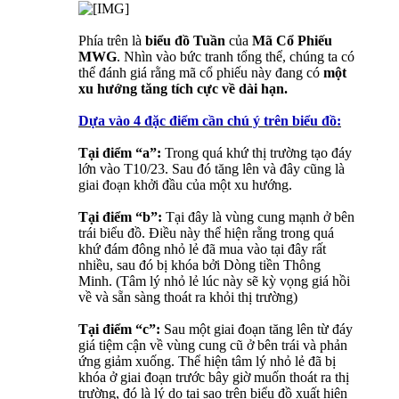
Phía trên là
biểu đồ Tuần
của
Mã Cổ Phiếu
MWG
. Nhìn vào bức tranh tổng thể, chúng ta có
thể đánh giá rằng mã cổ phiếu này đang có
một
xu hướng tăng tích cực về dài hạn.
Dựa vào 4 đặc điểm cần chú ý trên biểu đồ:
Tại điểm “a”:
Trong quá khứ thị trường tạo đáy
lớn vào T10/23. Sau đó tăng lên và đây cũng là
giai đoạn khởi đầu của một xu hướng.
Tại điểm “b”:
Tại đây là vùng cung mạnh ở bên
trái biểu đồ. Điều này thể hiện rằng trong quá
khứ đám đông nhỏ lẻ đã mua vào tại đây rất
nhiều, sau đó bị khóa bởi Dòng tiền Thông
Minh. (Tâm lý nhỏ lẻ lúc này sẽ kỳ vọng giá hồi
về và sẵn sàng thoát ra khỏi thị trường)
Tại điểm “c”:
Sau một giai đoạn tăng lên từ đáy
giá tiệm cận về vùng cung cũ ở bên trái và phản
ứng giảm xuống. Thể hiện tâm lý nhỏ lẻ đã bị
khóa ở giai đoạn trước bây giờ muốn thoát ra thị
trường, đó là lý do tại sao trên biểu đồ xuất hiện