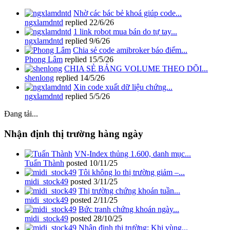
Nhờ các bác bẻ khoá giúp code...
ngxlamdntd
replied
22/6/26
1 link robot mua bán do tự tay...
ngxlamdntd
replied
9/6/26
Chia sẻ code amibroker báo điểm...
Phong Lâm
replied
15/5/26
CHIA SẺ BẢNG VOLUME THEO DÕI...
shenlong
replied
14/5/26
Xin code xuất dữ liệu chứng...
ngxlamdntd
replied
5/5/26
Đang tải...
Nhận định thị trường hàng ngày
VN-Index thủng 1.600, danh mục...
Tuấn Thành
posted
10/11/25
Tôi không lo thị trường giảm –...
midi_stock49
posted
3/11/25
Thị trường chứng khoán tuần...
midi_stock49
posted
2/11/25
Bức tranh chứng khoán ngày...
midi_stock49
posted
28/10/25
Nhận định thị trường: Khi vùng...