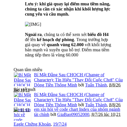
Lưu ý: khi giá quay lại điểm mua tiềm năng,
chúng ta cần có xác nhận khi khối lượng lực
cung yếu và cầu mạnh.
Ngoài ra
, chúng ta có thể xem xét
biểu đồ H4
để lên
kế hoạch dự phòng
. Trong trường hợp
giá quay về
quanh vùng 62.000
với khối lượng
bán mạnh và xuyên qua hỗ trợ. Điểm mua tiềm
năng tiếp theo là vùng 60.000
Quan tâm nhiều
Bí Mật Đằng Sau CHOCH (Change of
Character): Tín Hiệu "Thay Đổi Cuộc Chơi" Của
Dòng Tiền Thông Minh
bởi
Tuấn Thành
,
8/8/26
Bài viết mới
lúc 11:11
Bí Mật Đằng Sau CHOCH (Change of
Character): Tín Hiệu "Thay Đổi Cuộc Chơi" Của
Dòng Tiền Thông Minh
bởi
Tuấn Thành
,
8/8/26
em xin hỏi về code chart Index của nhóm ngành
lúc 11:11
tài chính
bởi
GiaBao09052000
,
8/7/26 lúc 10:21
Eagle Chứng Khoán
,
19/7/24