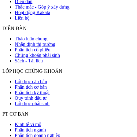
Diễn đàn
Thắc mắc - Góp ý xây dựng
Hoạt động Kakata
Liên hệ
DIỄN ĐÀN
Thảo luận chung
Nhận định thị trường
Phân tích cổ phiếu
Chứng khoán phái sinh
Sách - Tài liệu
LỚP HỌC CHỨNG KHOÁN
Lớp học căn bản
Phân tích cơ bản
Phân tích kỹ thuật
Quy trình đầu tư
Lớp học phái sinh
PT CƠ BẢN
Kinh tế vĩ mô
Phân tích ngành
Phân tích doanh nghiệp