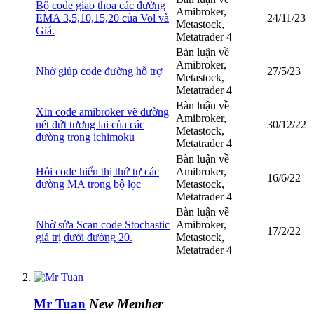
Bộ code giao thoa các đường
Amibroker,
EMA 3,5,10,15,20 của Vol và
24/11/23
Metastock,
Giá.
Metatrader 4
Bàn luận về
Amibroker,
Nhờ giúp code đường hỗ trợ
27/5/23
Metastock,
Metatrader 4
Bàn luận về
Xin code amibroker vẽ đường
Amibroker,
nét đứt tương lai của các
30/12/22
Metastock,
đường trong ichimoku
Metatrader 4
Bàn luận về
Hỏi code hiển thị thứ tự các
Amibroker,
16/6/22
đường MA trong bộ lọc
Metastock,
Metatrader 4
Bàn luận về
Nhờ sửa Scan code Stochastic
Amibroker,
17/2/22
giá trị dưới đường 20.
Metastock,
Metatrader 4
Mr Tuan
New Member