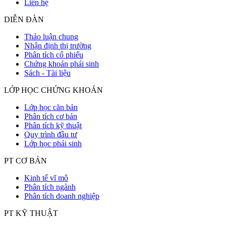
Liên hệ
DIỄN ĐÀN
Thảo luận chung
Nhận định thị trường
Phân tích cổ phiếu
Chứng khoán phái sinh
Sách - Tài liệu
LỚP HỌC CHỨNG KHOÁN
Lớp học căn bản
Phân tích cơ bản
Phân tích kỹ thuật
Quy trình đầu tư
Lớp học phái sinh
PT CƠ BẢN
Kinh tế vĩ mô
Phân tích ngành
Phân tích doanh nghiệp
PT KỸ THUẬT