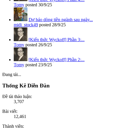
Tomy
posted
30/9/25
Dự báo dòng tiền ngành sau ngày...
midi_stock49
posted
28/9/25
[Kiến thức Wyckoff] Phần 3:...
Tomy
posted
26/9/25
[Kiến thức Wyckoff] Phần 2:...
Tomy
posted
23/9/25
Đang tải...
Thống Kê Diễn Đàn
Đề tài thảo luận:
3,707
Bài viết:
12,461
Thành viên: