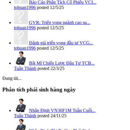
Báo Cáo Phân Tích Cổ Phiếu VCI...
tohuan1996
posted
12/5/25
GVR: Triển vọng ngành cao su...
tohuan1996
posted
12/5/25
Đánh giá triển vọng đầu tư VCG...
tohuan1996
posted
12/5/25
Bật Mí Chiến Lược Đầu Tư TCB...
Tuấn Thành
posted
22/3/25
Đang tải...
Phân tích phái sinh hàng ngày
Nhận Định VN30F1M Tuần Cuối...
Tuấn Thành
posted
24/11/25