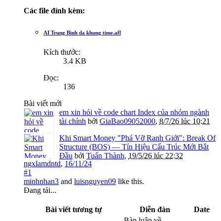
Các file đính kèm:
AI Trung Binh da khung time.afl
Kích thước:
3.4 KB
Đọc:
136
Bài viết mới
em xin hỏi về code chart Index của nhóm ngành
tài chính
bởi
GiaBao09052000
,
8/7/26 lúc 10:21
Khi Smart Money "Phá Vỡ Ranh Giới": Break Of
Structure (BOS) — Tín Hiệu Cấu Trúc Mới Bắt
Đầu
bởi
Tuấn Thành
,
19/5/26 lúc 22:32
ngxlamdntd
,
16/11/24
#1
minhnhan3
and
luisnguyen09
like this.
Đang tải...
Bài viết tương tự
Diễn đàn
Date
Bàn luận về