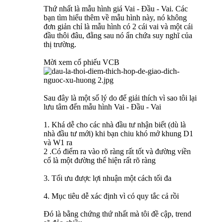
Thứ nhất là mẫu hình giá Vai - Đầu - Vai. Các
bạn tìm hiểu thêm về mẫu hình này, nó không
đơn giản chỉ là mẫu hình có 2 cái vai và một cái
đầu thôi đâu, đằng sau nó ẩn chứa suy nghĩ của
thị trường.
Mời xem cổ phiếu VCB
Sau đây là một số lý do để giải thích vì sao tôi lại
lưu tâm đến mẫu hình Vai - Đầu - Vai
1. Khá dễ cho các nhà đầu tư nhận biết (dù là
nhà đầu tư mới) khi bạn chiu khó mở khung D1
và W1 ra
2 .Có điểm ra vào rõ ràng rất tốt và đường viền
cổ là một đường thể hiện rất rõ ràng
3. Tối ưu được lợi nhuận một cách tối đa
4. Mục tiêu dễ xác định vì có quy tắc cả rồi
Đó là bằng chứng thứ nhất mà tôi đề cập, trend