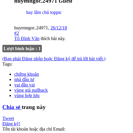
huyenngoc.24971
Guest
hay lắm chủ toppic
huyenngoc.24971
,
26/12/18
#2
Tô Đình Văn
thích bài này.
Lượt bình luận : 1
(Bạn phải Đăng nhập hoặc Đăng ký để trả lời bài viết.)
Tags:
chứng khoán
nhà đầu tư
vai đầu vai
vùng giá pullback
vùng hợp lưu
Chia sẻ
trang này
Tweet
Đăng ký!
Tên tài khoản hoặc địa chỉ Email: