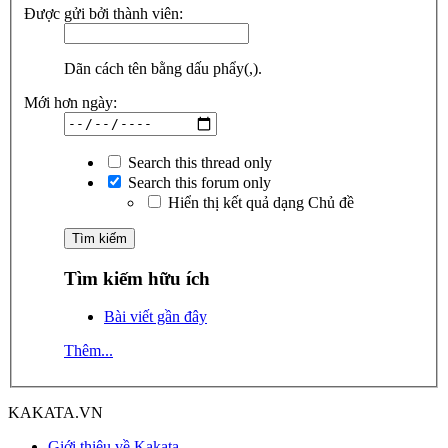
Được gửi bởi thành viên:
Dãn cách tên bằng dấu phẩy(,).
Mới hơn ngày:
Search this thread only
Search this forum only
Hiển thị kết quả dạng Chủ đề
Tìm kiếm hữu ích
Bài viết gần đây
Thêm...
KAKATA.VN
Giới thiệu về Kakata