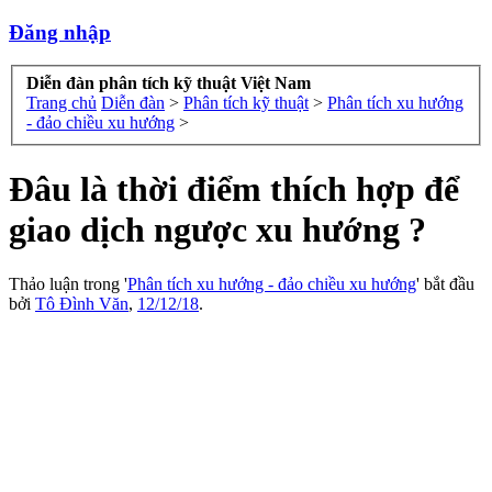
Đăng nhập
Diễn đàn phân tích kỹ thuật Việt Nam
Trang chủ
Diễn đàn
>
Phân tích kỹ thuật
>
Phân tích xu hướng
- đảo chiều xu hướng
>
Đâu là thời điểm thích hợp để
giao dịch ngược xu hướng ?
Thảo luận trong '
Phân tích xu hướng - đảo chiều xu hướng
' bắt đầu
bởi
Tô Đình Văn
,
12/12/18
.