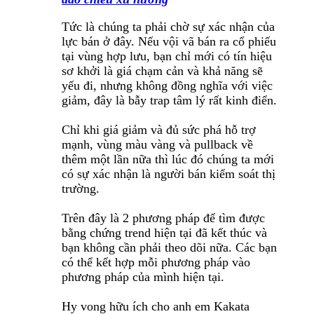
Tức là chúng ta phải chờ sự xác nhận của
lực bán ở đây. Nếu vội vã bán ra cổ phiếu
tại vùng hợp lưu, bạn chỉ mới có tín hiệu
sơ khởi là giá chạm cản và khả năng sẽ
yếu đi, nhưng không đồng nghĩa với việc
giảm, đây là bẫy trap tâm lý rất kinh điển.
Chỉ khi giá giảm và đủ sức phá hỗ trợ
mạnh, vùng màu vàng và pullback về
thêm một lần nữa thì lúc đó chúng ta mới
có sự xác nhận là người bán kiểm soát thị
trường.
Trên đây là 2 phương pháp để tìm được
bằng chứng trend hiện tại đã kết thúc và
bạn không cần phải theo dõi nữa. Các bạn
có thể kết hợp mỗi phương pháp vào
phương pháp của mình hiện tại.
Hy vong hữu ích cho anh em Kakata