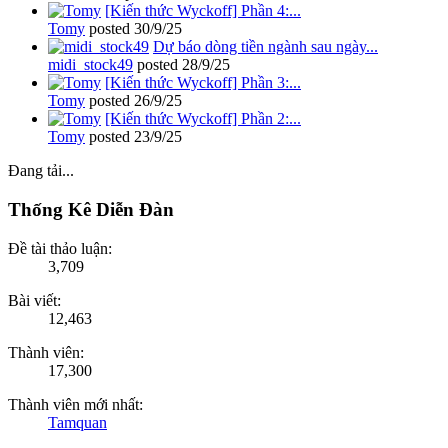
[Kiến thức Wyckoff] Phần 4:...
Tomy
posted
30/9/25
Dự báo dòng tiền ngành sau ngày...
midi_stock49
posted
28/9/25
[Kiến thức Wyckoff] Phần 3:...
Tomy
posted
26/9/25
[Kiến thức Wyckoff] Phần 2:...
Tomy
posted
23/9/25
Đang tải...
Thống Kê Diễn Đàn
Đề tài thảo luận:
3,709
Bài viết:
12,463
Thành viên:
17,300
Thành viên mới nhất:
Tamquan