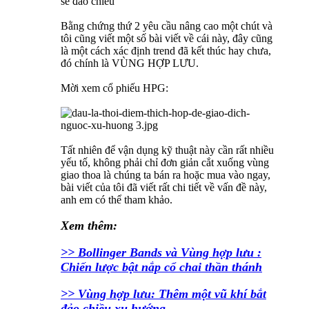
sẽ đảo chiều
Bằng chứng thứ 2 yêu cầu nâng cao một chút và
tôi cũng viết một số bài viết về cái này, đây cũng
là một cách xác định trend đã kết thúc hay chưa,
đó chính là VÙNG HỢP LƯU.
Mời xem cổ phiếu HPG:
Tất nhiên để vận dụng kỹ thuật này cần rất nhiều
yếu tố, không phải chỉ đơn giản cắt xuống vùng
giao thoa là chúng ta bán ra hoặc mua vào ngay,
bài viết của tôi đã viết rất chi tiết về vấn đề này,
anh em có thể tham khảo.
Xem thêm:
>> Bollinger Bands và Vùng hợp lưu :
Chiến lược bật nắp cổ chai thần thánh
>> Vùng hợp lưu: Thêm một vũ khí bắt
đảo chiều xu hướng