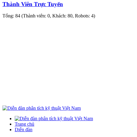
Thành Viên Trực Tuyến
Tổng: 84 (Thành viên: 0, Khách: 80, Robots: 4)
Trang chủ
Diễn đàn