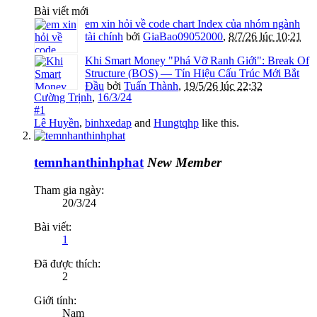
Bài viết mới
em xin hỏi về code chart Index của nhóm ngành
tài chính
bởi
GiaBao09052000
,
8/7/26 lúc 10:21
Khi Smart Money "Phá Vỡ Ranh Giới": Break Of
Structure (BOS) — Tín Hiệu Cấu Trúc Mới Bắt
Đầu
bởi
Tuấn Thành
,
19/5/26 lúc 22:32
Cường Trịnh
,
16/3/24
#1
Lê Huyền
,
binhxedap
and
Hungtqhp
like this.
temnhanthinhphat
New Member
Tham gia ngày:
20/3/24
Bài viết:
1
Đã được thích:
2
Giới tính:
Nam