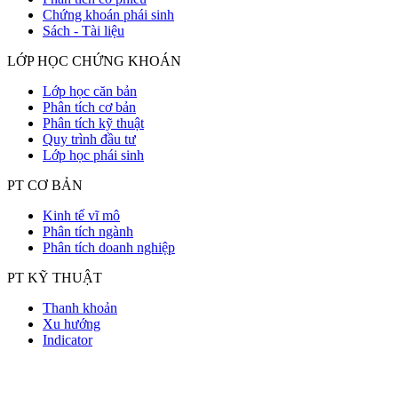
Chứng khoán phái sinh
Sách - Tài liệu
LỚP HỌC CHỨNG KHOÁN
Lớp học căn bản
Phân tích cơ bản
Phân tích kỹ thuật
Quy trình đầu tư
Lớp học phái sinh
PT CƠ BẢN
Kinh tế vĩ mô
Phân tích ngành
Phân tích doanh nghiệp
PT KỸ THUẬT
Thanh khoản
Xu hướng
Indicator