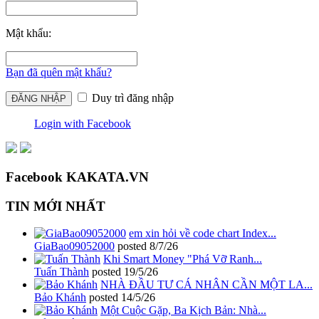
Mật khẩu:
Bạn đã quên mật khẩu?
Duy trì đăng nhập
Login with Facebook
Facebook KAKATA.VN
TIN MỚI NHẤT
em xin hỏi về code chart Index...
GiaBao09052000
posted
8/7/26
Khi Smart Money "Phá Vỡ Ranh...
Tuấn Thành
posted
19/5/26
NHÀ ĐẦU TƯ CÁ NHÂN CẦN MỘT LA...
Bảo Khánh
posted
14/5/26
Một Cuộc Gặp, Ba Kịch Bản: Nhà...