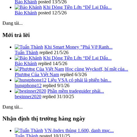
Bảo Khánh
posted
13/5/26
Khi Dòng Tiền Lớn “Để Lại Dấu...
Bảo Khánh
posted
12/5/26
Đang tải...
Mới trả lời
Khi Smart Money "Phá Vỡ Ranh...
Tuấn Thành
replied
21/5/26
Khi Dòng Tiền Lớn “Để Lại Dấu...
Bảo Khánh
replied
14/5/26
Học cùng Wyckoff, bí mật của...
Phương Của Việt Nam
replied
6/3/26
Liệu VSA có phải là phiên bản...
hungphong12
replied
9/1/26
Phần mềm tradeguider phái...
beginner2020
replied
31/10/25
Đang tải...
Nhận định thị trường hàng ngày
VN-Index thủng 1.600, danh mục...
Tuấn Thành
posted
10/11/25