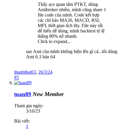
Thấy ace quan tâm PTKT, dùng
Amibroker nhiều, mình cũng share 1
file code của mình. Code kết hợp
các chỉ báo MA20, MACD, RSI,
MFI, thời gian tích lũy. File này rất
dễ hiểu dễ dùng, mình backtest tỷ lệ
thắng 80% nổ nhanh.
Click to expand...
sao Ami của mình không hiện lên gì cả...tôi dùng
Ami 6.3 bản 64
thanhthai63
,
26/3/24
#5
tuan89
New Member
Tham gia ngày:
3/10/23
Bài viết:
1