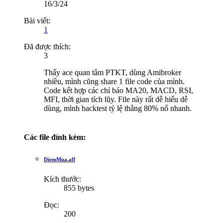
16/3/24
Bài viết:
1
Đã được thích:
3
Thấy ace quan tâm PTKT, dùng Amibroker
nhiều, mình cũng share 1 file code của mình.
Code kết hợp các chỉ báo MA20, MACD, RSI,
MFI, thời gian tích lũy. File này rất dễ hiểu dễ
dùng, mình backtest tỷ lệ thắng 80% nổ nhanh.
Các file đính kèm:
DiemMua.afl
Kích thước:
855 bytes
Đọc:
200