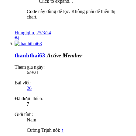
Click to expand...
Code này dùng để lọc. Không phải để hiển thị
chart.
Hungtqhp
,
25/3/24
#4
thanhthai63
Active Member
Tham gia ngày:
6/9/21
Bài viết:
26
Đã được thích:
7
Giới tính:
Nam
Cường Trịnh nói:
↑