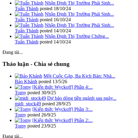
Nhận Định Thị Trường Phái Sinh...
Tuấn Thành
posted
18/10/24
Nhận Định Thị Trường Phái Sinh...
Tuấn Thành
posted
16/10/24
Nhận Định Thị Trường Phái Sinh...
Tuấn Thành
posted
14/10/24
Nhận Định Thị Trường Chứng...
Tuấn Thành
posted
14/10/24
Đang tải...
Thảo luận - Chia sẻ chung
Một Cuộc Gặp, Ba Kịch Bản: Nhà...
Bảo Khánh
posted
13/5/26
[Kiến thức Wyckoff] Phần 4:...
Tomy
posted
30/9/25
Dự báo dòng tiền ngành sau ngày...
midi_stock49
posted
28/9/25
[Kiến thức Wyckoff] Phần 3:...
Tomy
posted
26/9/25
[Kiến thức Wyckoff] Phần 2:...
Tomy
posted
23/9/25
Đang tải...