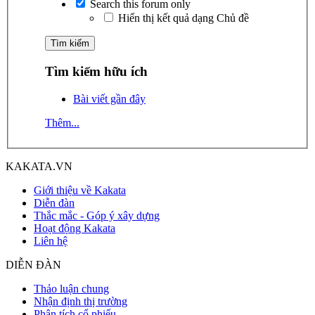
Search this forum only
Hiển thị kết quả dạng Chủ đề
Tìm kiếm hữu ích
Bài viết gần đây
Thêm...
KAKATA.VN
Giới thiệu về Kakata
Diễn đàn
Thắc mắc - Góp ý xây dựng
Hoạt động Kakata
Liên hệ
DIỄN ĐÀN
Thảo luận chung
Nhận định thị trường
Phân tích cổ phiếu