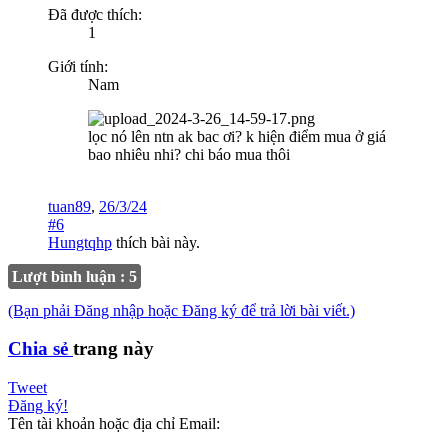
Đã được thích:
1
Giới tính:
Nam
lọc nó lên ntn ak bac ơi? k hiện điểm mua ở giá
bao nhiêu nhi? chi báo mua thôi
tuan89
,
26/3/24
#6
Hungtqhp
thích bài này.
Lượt bình luận : 5
(Bạn phải Đăng nhập hoặc Đăng ký để trả lời bài viết.)
Chia sẻ
trang này
Tweet
Đăng ký!
Tên tài khoản hoặc địa chỉ Email: