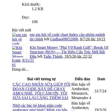
Kích thước:
1.2 KB
Đọc:
106
Bài viết mới
em xin hỏi về code chart Index của nhóm ngành
tài chính
bởi
GiaBao09052000
,
8/7/26 lúc 10:21
Khi Smart Money "Phá Vỡ Ranh Giới": Break Of
Structure (BOS) — Tín Hiệu Cấu Trúc Mới Bắt
Đầu
bởi
Tuấn Thành
,
19/5/26 lúc 22:32
Eotiti
,
8/11/21
#1
Đang tải...
Bài viết tương tự
Diễn đàn
Date
CÁC CAO NHÂN SỬA GIÚP TÔI
Bàn luận về
ĐOẠN CODE NÀY ĐỂ CHẠY
Amibroker,
31/7/24
AMI 6 NHÉ. TÔI CẢM ƠN, TÔI
Metastock,
SỬA SAI LẠI CÀNG THÊM SAI
Metatrader 4
Bàn luận về
Nhờ các bác bẻ khoá giúp code
Amibroker,
amibroker như hình? Mình xin hậu
19/3/26