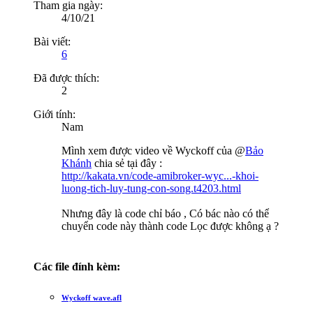
Tham gia ngày:
4/10/21
Bài viết:
6
Đã được thích:
2
Giới tính:
Nam
Mình xem được video về Wyckoff của @
Bảo
Khánh
chia sẻ tại đây :
http://kakata.vn/code-amibroker-wyc...-khoi-
luong-tich-luy-tung-con-song.t4203.html
Nhưng đây là code chỉ báo , Có bác nào có thể
chuyển code này thành code Lọc được không ạ ?
Các file đính kèm:
Wyckoff wave.afl