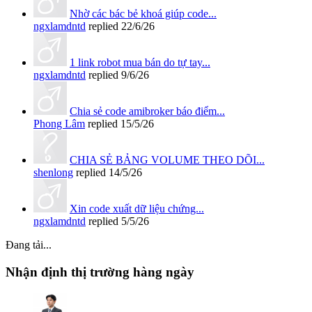
Nhờ các bác bẻ khoá giúp code...
ngxlamdntd
replied
22/6/26
1 link robot mua bán do tự tay...
ngxlamdntd
replied
9/6/26
Chia sẻ code amibroker báo điểm...
Phong Lâm
replied
15/5/26
CHIA SẺ BẢNG VOLUME THEO DÕI...
shenlong
replied
14/5/26
Xin code xuất dữ liệu chứng...
ngxlamdntd
replied
5/5/26
Đang tải...
Nhận định thị trường hàng ngày