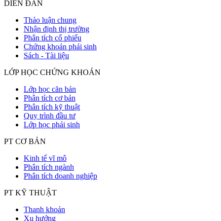
DIỄN ĐÀN
Thảo luận chung
Nhận định thị trường
Phân tích cổ phiếu
Chứng khoán phái sinh
Sách - Tài liệu
LỚP HỌC CHỨNG KHOÁN
Lớp học căn bản
Phân tích cơ bản
Phân tích kỹ thuật
Quy trình đầu tư
Lớp học phái sinh
PT CƠ BẢN
Kinh tế vĩ mô
Phân tích ngành
Phân tích doanh nghiệp
PT KỸ THUẬT
Thanh khoản
Xu hướng