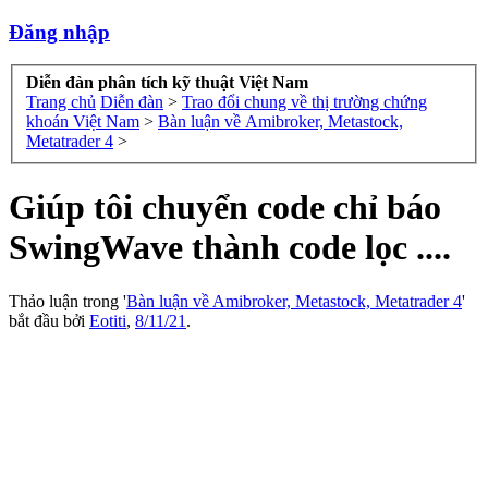
Đăng nhập
Diễn đàn phân tích kỹ thuật Việt Nam
Trang chủ
Diễn đàn
>
Trao đổi chung về thị trường chứng
khoán Việt Nam
>
Bàn luận về Amibroker, Metastock,
Metatrader 4
>
Giúp tôi chuyển code chỉ báo
SwingWave thành code lọc ....
Thảo luận trong '
Bàn luận về Amibroker, Metastock, Metatrader 4
'
bắt đầu bởi
Eotiti
,
8/11/21
.