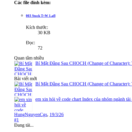
Các file đính kèm:
003 Stock T+W 1.afl
Kích thước:
30 KB
Đọc:
72
Quan tâm nhiều
Bí Mật Đằng Sau CHOCH (Change of Character): 
Bài viết mới
Bí Mật Đằng Sau CHOCH (Change of Character): 
em xin hỏi về code chart Index của nhóm ngành tài
HungNguyenCgs
,
19/3/26
#1
Đang tải...