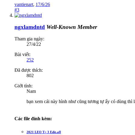
vantienart
,
17/6/26
#3
ngxlamdntd
Well-Known Member
Tham gia ngày:
27/4/22
Bài viết:
252
Đã được thích:
802
Giới tính:
Nam
bạn xem cái này hình như cũng tương tự ấy có dùng thì 
Các file đính kèm:
2021 LEO T+ 3 Edit.afl