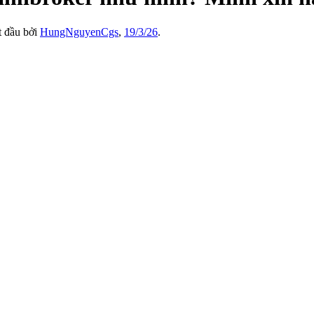
ắt đầu bởi
HungNguyenCgs
,
19/3/26
.