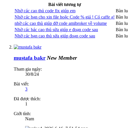
Bài viết tương tự
Nhờ các cao thủ code fix giúp em
Bàn lu
Nhờ các bạn cho xin file hoặc Code % giá ! Có caffe ạ!
Bàn lu
nhờ các cao thủ giúp đỡ code amibroker về volume
Bàn lu
Nhờ các bác cao thủ sửa giúp e đoạn code sau
Bàn lu
Nhờ các bạn cao thủ sửa giúp đoạn code sau
Bàn lu
mustafa bakr
New Member
Tham gia ngày:
30/8/24
Bài viết:
3
Đã được thích:
1
Giới tính:
Nam