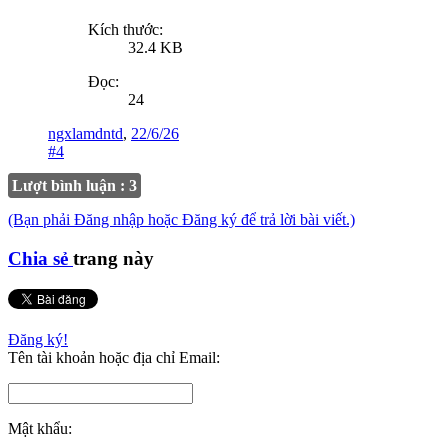
Kích thước:
32.4 KB
Đọc:
24
ngxlamdntd
,
22/6/26
#4
Lượt bình luận : 3
(Bạn phải Đăng nhập hoặc Đăng ký để trả lời bài viết.)
Chia sẻ
trang này
Đăng ký!
Tên tài khoản hoặc địa chỉ Email:
Mật khẩu: