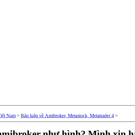
Việt Nam
>
Bàn luận về Amibroker, Metastock, Metatrader 4
>
amibroker như hình? Mình xin h