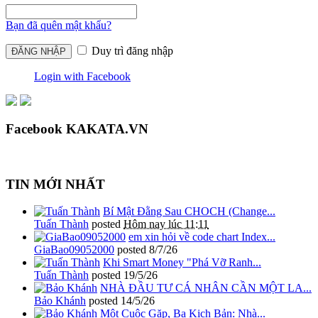
Bạn đã quên mật khẩu?
Duy trì đăng nhập
Login with Facebook
Facebook KAKATA.VN
TIN MỚI NHẤT
Bí Mật Đằng Sau CHOCH (Change...
Tuấn Thành
posted
Hôm nay lúc 11:11
em xin hỏi về code chart Index...
GiaBao09052000
posted
8/7/26
Khi Smart Money "Phá Vỡ Ranh...
Tuấn Thành
posted
19/5/26
NHÀ ĐẦU TƯ CÁ NHÂN CẦN MỘT LA...
Bảo Khánh
posted
14/5/26
Một Cuộc Gặp, Ba Kịch Bản: Nhà...