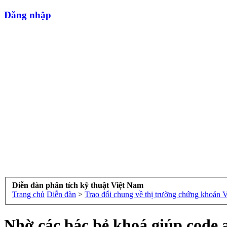
Đăng nhập
Diễn đàn phân tích kỹ thuật Việt Nam
Trang chủ
Diễn đàn
>
Trao đổi chung về thị trường chứng khoán 
Nhờ các bác bẻ khoá giúp code 