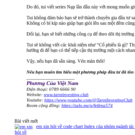
Do đó, tui viết series Nạp lần đầu này với mong muốn gi
Tui không đảm bảo bạn sẽ trở thành chuyên gia đầu tư sau 
Không có bí kíp nào giúp bạn giỏi lên sau một đêm cũng n
Đổi lại, bạn sẽ biết những công cụ để theo dõi thị trườn
Tui sẽ không viết các khái niệm như “Cổ phiếu là gì? Th
hướng đi để bạn có thể tiếp cận thị trường một cách nhan
Vậy, nếu bạn đã sẵn sàng. Vén màn thôi!
Nếu bạn muốn tìm hiểu một phương pháp đầu tư đã tồn t
____________________
Phương Của Việt Nam
Điện thoại: 0789 6666 90
Website:
www.tarotinvesting.club
Youtube:
https://www.youtube.com/@TarotInvestingClub
Room cộng đồng:
https://zalo.me/g/fetbna574
Bài viết mới
em xin hỏi về code chart Index của nhóm ngành tài