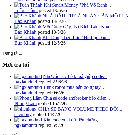
Khi Smart Money "Phá Vỡ Ranh...
Tuấn Thành
posted
19/5/26
NHÀ ĐẦU TƯ CÁ NHÂN CẦN MỘT LA...
Bảo Khánh
posted
14/5/26
Một Cuộc Gặp, Ba Kịch Bản: Nhà...
Bảo Khánh
posted
13/5/26
Khi Dòng Tiền Lớn “Để Lại Dấu...
Bảo Khánh
posted
12/5/26
Đang tải...
Mới trả lời
Nhờ các bác bẻ khoá giúp code...
ngxlamdntd
replied
22/6/26
1 link robot mua bán do tự tay...
ngxlamdntd
replied
9/6/26
Chia sẻ code amibroker báo điểm...
Phong Lâm
replied
15/5/26
CHIA SẺ BẢNG VOLUME THEO DÕI...
shenlong
replied
14/5/26
Xin code xuất dữ liệu chứng...
ngxlamdntd
replied
5/5/26