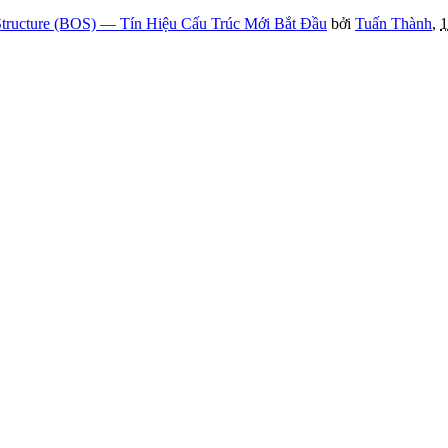
tructure (BOS) — Tín Hiệu Cấu Trúc Mới Bắt Đầu
bởi
Tuấn Thành
,
1