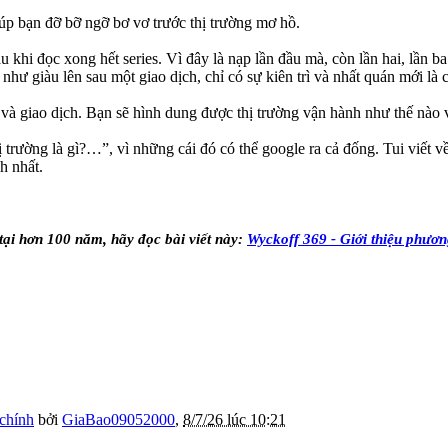
úp bạn đỡ bỡ ngỡ bơ vơ trước thị trường mơ hồ.
khi đọc xong hết series. Vì đây là nạp lần đầu mà, còn lần hai, lần ba 
hư giàu lên sau một giao dịch, chỉ có sự kiên trì và nhất quán mới là 
g và giao dịch. Bạn sẽ hình dung được thị trường vận hành như thế nào 
ị trường là gì?…”, vì những cái đó có thể google ra cả đống. Tui viết
h nhất.
ại hơn 100 năm, hãy đọc bài viết này:
Wyckoff 369 - Giới thiệu phươ
 chính
bởi
GiaBao09052000
,
8/7/26 lúc 10:21