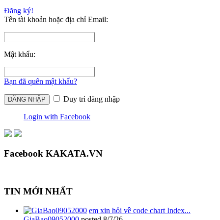
Đăng ký!
Tên tài khoản hoặc địa chỉ Email:
Mật khẩu:
Bạn đã quên mật khẩu?
Duy trì đăng nhập
Login with Facebook
Facebook KAKATA.VN
TIN MỚI NHẤT
em xin hỏi về code chart Index...
GiaBao09052000
posted
8/7/26