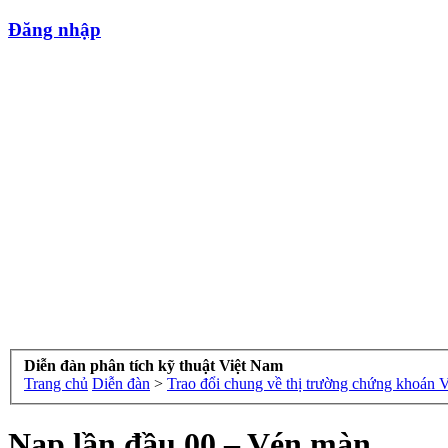
Đăng nhập
Diễn đàn phân tích kỹ thuật Việt Nam
Trang chủ
Diễn đàn
>
Trao đổi chung về thị trường chứng khoán 
Nạp lần đầu 00 – Vén màn