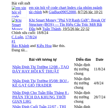
Bài viết mới
em xin hỏi về code chart Index của nhóm ngành
tài chính
bởi
GiaBao09052000
,
8/7/26 lúc 10:21
Khi Smart Money "Phá Vỡ Ranh Giới": Break Of
Structure (BOS) — Tín Hiệu Cấu Trúc Mới Bắt
Đầu
bởi
Tuấn Thành
,
19/5/26 lúc 22:32
Chỉnh sửa cuối:
18/8/24
C.Luận
,
17/8/24
#1
Bảo Khánh
and
Kiều Hoa
like this.
Đang tải...
Bài viết tương tự
Diễn đàn
Date
Nhận định
Nhận Định Thị Trường 12/08 - TẠO
thị trường
11/8/24
ĐÁY HAY HỒI KỸ THUẬT
chung
Nhận định
Nhận Định Thị Trường 05/08: BOJ -
thị trường
4/8/24
KẺ GẠT GIÒ TRADER
chung
Nhận Định Cho Tuần Đầu Tháng 8 -
Nhận định
PHÂN TÍCH ĐA KHUNG THỜI
thị trường
28/7/24
GIAN LHG
chung
Nhận Định Cuối Tuần 22/07 - THỊ
Nhận định