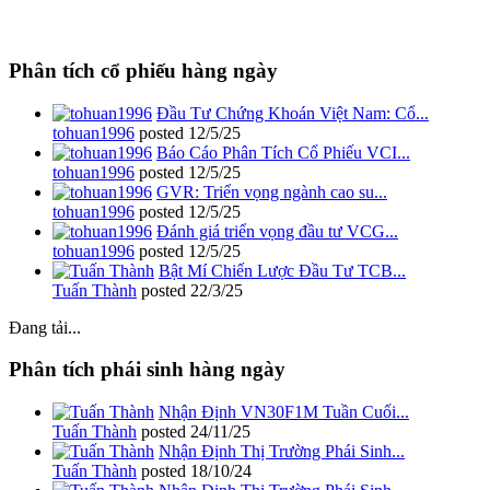
Phân tích cổ phiếu hàng ngày
Đầu Tư Chứng Khoán Việt Nam: Cổ...
tohuan1996
posted
12/5/25
Báo Cáo Phân Tích Cổ Phiếu VCI...
tohuan1996
posted
12/5/25
GVR: Triển vọng ngành cao su...
tohuan1996
posted
12/5/25
Đánh giá triển vọng đầu tư VCG...
tohuan1996
posted
12/5/25
Bật Mí Chiến Lược Đầu Tư TCB...
Tuấn Thành
posted
22/3/25
Đang tải...
Phân tích phái sinh hàng ngày
Nhận Định VN30F1M Tuần Cuối...
Tuấn Thành
posted
24/11/25
Nhận Định Thị Trường Phái Sinh...
Tuấn Thành
posted
18/10/24