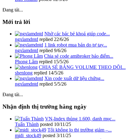
Đang tải...
Mới trả lời
Nhờ các bác bẻ khoá giúp code...
ngxlamdntd
replied
22/6/26
1 link robot mua bán do tự tay...
ngxlamdntd
replied
9/6/26
Chia sẻ code amibroker báo điểm...
Phong Lâm
replied
15/5/26
CHIA SẺ BẢNG VOLUME THEO DÕI...
shenlong
replied
14/5/26
Xin code xuất dữ liệu chứng...
ngxlamdntd
replied
5/5/26
Đang tải...
Nhận định thị trường hàng ngày
VN-Index thủng 1.600, danh mục...
Tuấn Thành
posted
10/11/25
Tôi không lo thị trường giảm –...
midi_stock49
posted
3/11/25