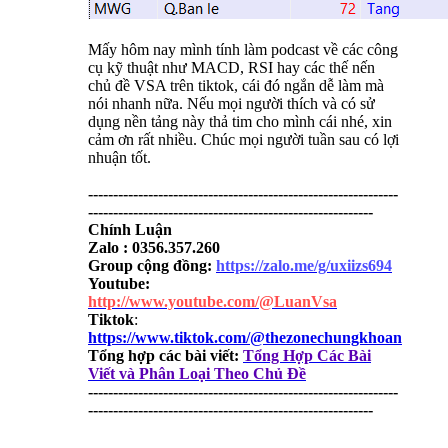
Mấy hôm nay mình tính làm podcast về các công
cụ kỹ thuật như MACD, RSI hay các thế nến
chủ đề VSA trên tiktok, cái đó ngắn dễ làm mà
nói nhanh nữa. Nếu mọi người thích và có sử
dụng nền tảng này thả tim cho mình cái nhé, xin
cảm ơn rất nhiều. Chúc mọi người tuần sau có lợi
nhuận tốt.
--------------------------------------------------------------
---------------------------------------------------------
Chính Luận
Zalo : 0356.357.260
Group cộng đồng:
https://zalo.me/g/uxiizs694
Youtube:
http://www.youtube.com/@LuanVsa
Tiktok
:
https://www.tiktok.com/@thezonechungkhoan
Tổng hợp các bài viết:
Tổng Hợp Các Bài
Viết và Phân Loại Theo Chủ Đề
--------------------------------------------------------------
---------------------------------------------------------