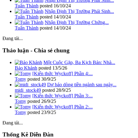
Nhận Định Thị Trường Phái Sinh...
Tuấn Thành
posted
16/10/24
Nhận Định Thị Trường Phái Sinh...
Tuấn Thành
posted
14/10/24
Nhận Định Thị Trường Chứng...
Tuấn Thành
posted
14/10/24
Đang tải...
Thảo luận - Chia sẻ chung
Một Cuộc Gặp, Ba Kịch Bản: Nhà...
Bảo Khánh
posted
13/5/26
[Kiến thức Wyckoff] Phần 4:...
Tomy
posted
30/9/25
Dự báo dòng tiền ngành sau ngày...
midi_stock49
posted
28/9/25
[Kiến thức Wyckoff] Phần 3:...
Tomy
posted
26/9/25
[Kiến thức Wyckoff] Phần 2:...
Tomy
posted
23/9/25
Đang tải...
Thống Kê Diễn Đàn