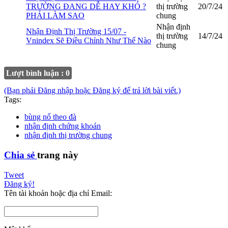
TRƯỜNG ĐANG DỄ HAY KHÓ ?
thị trường
20/7/24
PHẢI LÀM SAO
chung
Nhận định
Nhận Định Thị Trường 15/07 -
thị trường
14/7/24
Vnindex Sẽ Điều Chỉnh Như Thế Nào
chung
Lượt bình luận : 0
(Bạn phải Đăng nhập hoặc Đăng ký để trả lời bài viết.)
Tags:
bùng nổ theo đà
nhận định chứng khoán
nhận định thị trường chung
Chia sẻ
trang này
Tweet
Đăng ký!
Tên tài khoản hoặc địa chỉ Email: