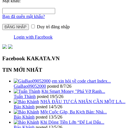
Mật khẩu:
Bạn đã quên mật khẩu?
Duy trì đăng nhập
Login with Facebook
Facebook KAKATA.VN
TIN MỚI NHẤT
em xin hỏi về code chart Index...
GiaBao09052000
posted
8/7/26
Khi Smart Money "Phá Vỡ Ranh...
Tuấn Thành
posted
19/5/26
NHÀ ĐẦU TƯ CÁ NHÂN CẦN MỘT LA...
Bảo Khánh
posted
14/5/26
Một Cuộc Gặp, Ba Kịch Bản: Nhà...
Bảo Khánh
posted
13/5/26
Khi Dòng Tiền Lớn “Để Lại Dấu...
Bảo Khánh
posted
12/5/26